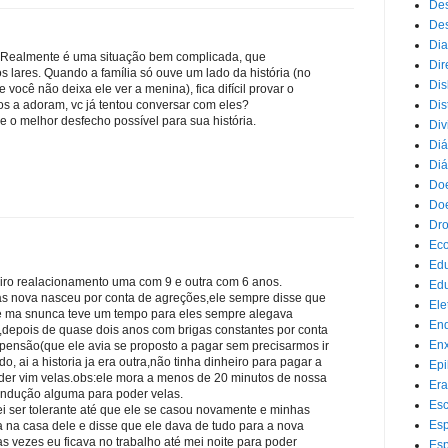
Des
Des
Dia
. Realmente é uma situação bem complicada, que
Dir
s lares. Quando a família só ouve um lado da história (no
Dis
você não deixa ele ver a menina), fica difícil provar o
Dis
mos a adoram, vc já tentou conversar com eles?
 o melhor desfecho possível para sua história.
Div
Diá
Diá
Doe
Doe
Dr
Eco
Ed
eiro realacionamento uma com 9 e outra com 6 anos.
Edu
s nova nasceu por conta de agreções,ele sempre disse que
Ele
ele ma snunca teve um tempo para eles sempre alegava
End
o,depois de quase dois anos com brigas constantes por conta
Enx
pensão(que ele avia se proposto a pagar sem precisarmos ir
o, ai a historia ja era outra,não tinha dinheiro para pagar a
Epi
er vim velas.obs:ele mora a menos de 20 minutos de nossa
Era
ondução alguma para poder velas.
Esc
 ser tolerante até que ele se casou novamente e minhas
Esp
 na casa dele e disse que ele dava de tudo para a nova
 vezes eu ficava no trabalho até mei noite para poder
Esp