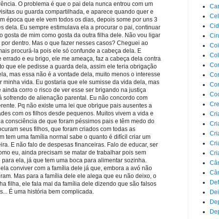
rência. O problema é que o pai dela nunca entrou com um
Car
isitas ou guarda compartilhada, e aparece quando quer e
Cel
em época que ele vem todos os dias, depois some por uns 3
Cid
 dela. Eu sempre estimulava ela a procurar o pai, continuar
ão gosta de mim como gosta da outra filha dele. Não vou ligar
Cir
to por dentro. Mas o que fazer nesses casos? Cheguei ao
Coi
mais procurá-la pois ele só confunde a cabeça dela. E
Co
 errado e eu brigo, ele me ameaça, faz a cabeça dela contra
Com
to que ele pedisse a guarda dela, assim ele teria obrigação
ela, mas essa não é a vontade dela, muito menos o interesse
Com
ar minha vida. Eu gostaria que ele sumisse da vida dela, mas
Co
ainda corro o risco de ver esse ser brigando na justiça
Co
á sofrendo de alienação parental. Eu não concordo com
Cre
erente. Pq não existe uma lei que obrigue pais ausentes a
des com os filhos desde pequenos. Muitos vivem a vida e
Cri
a consciência de que foram péssimos pais e têm medo do
Cri
rocuram seus filhos, que foram criados com todas as
Cri
 tem uma família normal sabe o quanto é difícil criar um
Cri
eira. E não falo de despesas financeiras. Falo de educar, ser
como eu, ainda precisam se matar de trabalhar pois sem
Cri
 para ela, já que tem uma boca para alimentar sozinha.
Câ
o dela conviver com a família dele já que, embora a avó não
Cân
oram. Mas para a família dele ele alega que eu não deixo, o
Def
 filha, ele fala mal da família dele dizendo que são falsos
es... É uma história bem complicada.
Dei
De
Dep