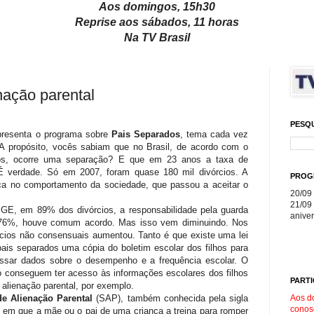
Aos domingos, 15h30
Reprise aos sábados, 11 horas
Na TV Brasil
nação parental
PESQ
presenta o programa sobre
Pais Separados
, tema cada vez
A propósito, vocês sabiam que no Brasil, de acordo com o
os, ocorre uma separação? E que em 23 anos a taxa de
É verdade. Só em 2007, foram quase 180 mil divórcios. A
PROG
ça no comportamento da sociedade, que passou a aceitar o
20/09 
21/09 
IBGE, em 89% dos divórcios, a responsabilidade pela guarda
aniver
m 76%, houve comum acordo. Mas isso vem diminuindo. Nos
rcios não consensuais aumentou. Tanto é que existe uma lei
pais separados uma cópia do boletim escolar dos filhos para
ssar dados sobre o desempenho e a frequência escolar. O
ão conseguem ter acesso às informações escolares dos filhos
PARTI
alienação parental, por exemplo.
Aos d
e Alienação Parental
(SAP), também conhecida pela sigla
conos
 em que a mãe ou o pai de uma criança a treina para romper