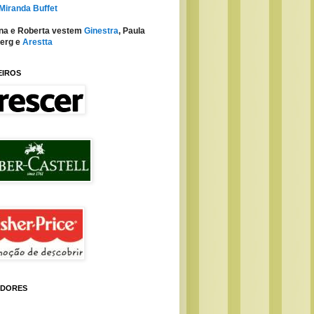
 Miranda Buffet
na e Roberta vestem
Ginestra
, Paula
erg e
Arestta
EIROS
IDORES