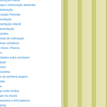
ltização infantil
rgia e intoxicação alimentar
abetização
enação Parental
mentação
mentação infantil
amentação
izades
mais de estimação
mais solidários
 Novo / Planos
es
vidades extra escolares
dição
ismo
oestima
s de primeira viagem
lada
ra
ga entre irmãos
gas na escola
nquedos e brincadeiras
lying