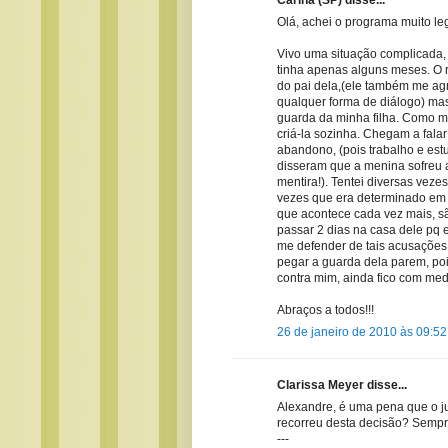
Olá, achei o programa muito leg
Vivo uma situação complicada,
tinha apenas alguns meses. O 
do pai dela,(ele também me ag
qualquer forma de diálogo) mas
guarda da minha filha. Como me
criá-la sozinha. Chegam a fala
abandono, (pois trabalho e est
disseram que a menina sofreu ab
mentira!). Tentei diversas vez
vezes que era determinado em 
que acontece cada vez mais, s
passar 2 dias na casa dele pq
me defender de tais acusações
pegar a guarda dela parem, poi
contra mim, ainda fico com med
Abraços a todos!!!
26 de janeiro de 2010 às 09:52
Clarissa Meyer disse...
Alexandre, é uma pena que o j
recorreu desta decisão? Sempr
---