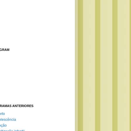
AGRAM
RAMAS ANTERIORES
rto
lescência
oção