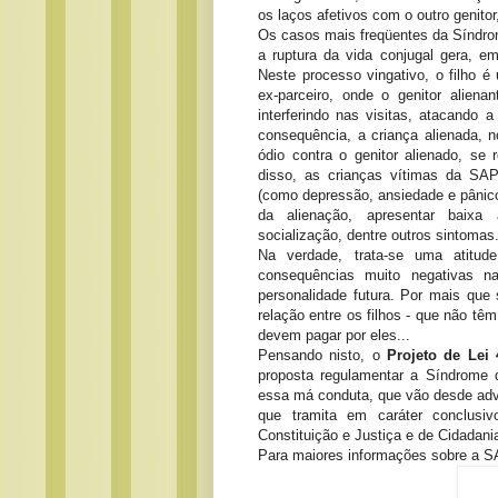
os laços afetivos com o outro genitor
Os casos mais freqüentes da Síndro
a ruptura da vida conjugal gera, e
Neste processo vingativo, o filho é
ex-parceiro, onde o genitor aliena
interferindo nas visitas, atacando
consequência, a criança alienada, 
ódio contra o genitor alienado, se
disso, as crianças vítimas da SAP
(como depressão, ansiedade e pânico),
da alienação, apresentar baixa a
socialização, dentre outros sintomas
Na verdade, trata-se uma atitud
consequências muito negativas 
personalidade futura. Por mais que s
relação entre os filhos - que não tê
devem pagar por eles...
Pensando nisto, o
Projeto de Lei 
proposta regulamentar a Síndrome d
essa má conduta, que vão desde adver
que tramita em caráter conclusi
Constituição e Justiça e de Cidadani
Para maiores informações sobre a SA