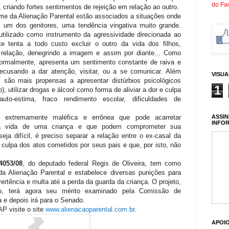
do Fa
, criando fortes sentimentos de rejeição em relação ao outro.
me da Alienação Parental estão associados a situações onde
m um dos genitores, uma tendência vingativa muito grande.
 utilizado como instrumento da agressividade direcionada ao
nte tenta a todo custo excluir o outro da vida dos filhos,
 a relação, denegrindo a imagem e assim por diante... Como
normalmente, apresenta um sentimento constante de raiva e
 recusando a dar atenção, visitar, ou a se comunicar. Além
VISU
 são mais propensas a apresentar distúrbios psicológicos
1
 utilizar drogas e álcool como forma de aliviar a dor e culpa
uto-estima, fraco rendimento escolar, dificuldades de
.
ASSIN
e extremamente maléfica e errônea que pode acarretar
INFO
na vida de uma criança e que podem comprometer sua
eja difícil, é preciso separar a relação entre o ex-casal da
m culpa dos atos cometidos por seus pais e que, por isto, não
4053/08
, do deputado federal Regis de Oliveira, tem como
a Alienação Parental e estabelece diversas punições para
tência e multa até a perda da guarda da criança. O projeto,
vo, terá agora seu mérito examinado pela Comissão de
a e depois irá para o Senado.
P visite o site
www.alienacaoparental.com.br
.
APOI