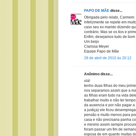
PAPO DE MÃE
disse...
Obrigada pelo relato, Carmem
infelizmente se repete em muito
caso seu ex marido dizendo que 
contrário. Mas se os tios e pri
Enfim, desejamos tudo de bom e
Um beijo
Clarissa Meyer
Equipe Papo de Mãe
28 de abril de 2010 às 20:12
Anônimo disse...
olá!
tenho duas filhas do meu prim
nos separamos assim que a ma
as filhas eram tudo na vida d
trabalhar muito e não ter temp
da auxencia e por não pagar a 
a justiça) ele ficou desempregad
pensão e muito menos para pod
casa e não precisaria panha c
e mesmo assim sempre procurei
foram passar um fim de semana
esposa de em quanto muitas das