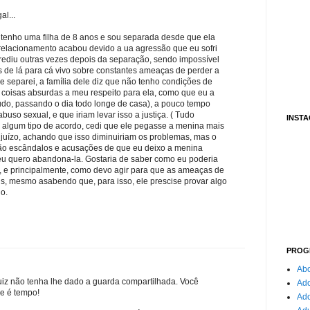
al...
 tenho uma filha de 8 anos e sou separada desde que ela
relacionamento acabou devido a ua agressão que eu sofri
rediu outras vezes depois da separação, sendo impossível
 de lá para cá vivo sobre constantes ameaças de perder a
 separei, a família dele diz que não tenho condições de
r coisas absurdas a meu respeito para ela, como que eu a
udo, passando o dia todo longe de casa), a pouco tempo
uso sexual, e que iriam levar isso a justiça. ( Tudo
INST
es algum tipo de acordo, cedi que ele pegasse a menina mais
juízo, achando que isso diminuiriam os problemas, mas o
ão escândalos e acusações de que eu deixo a menina
 eu quero abandona-la. Gostaria de saber como eu poderia
, e principalmente, como devo agir para que as ameaças de
s, mesmo asabendo que, para isso, ele prescise provar algo
o.
PROG
Abo
uiz não tenha lhe dado a guarda compartilhada. Você
Ado
e é tempo!
Ad