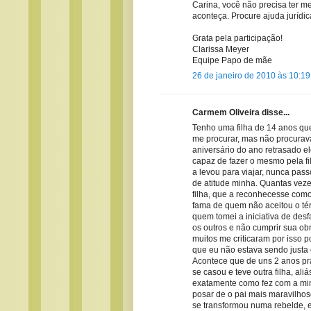
Carina, você não precisa ter med
aconteça. Procure ajuda jurídi
Grata pela participação!
Clarissa Meyer
Equipe Papo de mãe
26 de janeiro de 2010 às 10:19
Carmem Oliveira disse...
Tenho uma filha de 14 anos que
me procurar, mas não procurava 
aniversário do ano retrasado e
capaz de fazer o mesmo pela fil
a levou para viajar, nunca pass
de atitude minha. Quantas veze
filha, que a reconhecesse como 
fama de quem não aceitou o té
quem tomei a iniciativa de desf
os outros e não cumprir sua ob
muitos me criticaram por isso p
que eu não estava sendo justa 
Acontece que de uns 2 anos pra
se casou e teve outra filha, ali
exatamente como fez com a min
posar de o pai mais maravilhos
se transformou numa rebelde, 