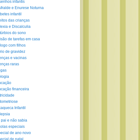
enhos infantis
fralde e Enurese Noturna
betes infantil
eitos das crianças
lexia e Discalculia
túrbios do sono
isão de tarefas em casa
logo com filhos
rio de gravidez
nças e vacinas
nças raras
ogas
logia
ucação
cação financeira
tricidade
ometriose
aqueca Infantil
lepsia
 pai e não sabia
olas especiais
ecial de ano novo
ecial de natal