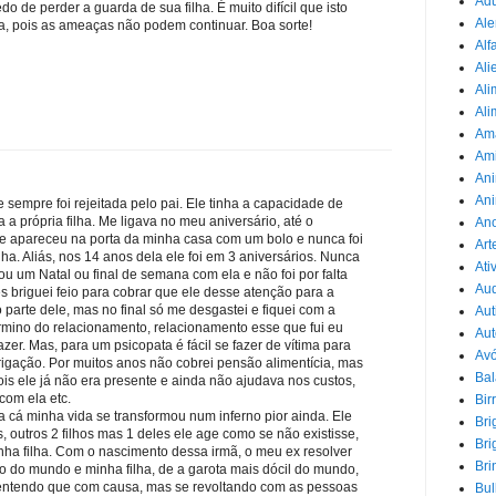
Adu
o de perder a guarda de sua filha. É muito difícil que isto
Ale
ca, pois as ameaças não podem continuar. Boa sorte!
Alf
Ali
Ali
Ali
Am
Am
Ani
Ani
 sempre foi rejeitada pelo pai. Ele tinha a capacidade de
a própria filha. Me ligava no meu aniversário, até o
Ano
le apareceu na porta da minha casa com um bolo e nunca foi
Art
ha. Aliás, nos 14 anos dela ele foi em 3 aniversários. Nunca
Ati
ou um Natal ou final de semana com ela e não foi por falta
Au
s briguei feio para cobrar que ele desse atenção para a
parte dele, mas no final só me desgastei e fiquei com a
Aut
rmino do relacionamento, relacionamento esse que fui eu
Aut
azer. Mas, para um psicopata é fácil se fazer de vítima para
Avó
rigação. Por muitos anos não cobrei pensão alimentícia, mas
Ba
ois ele já não era presente e ainda não ajudava nos custos,
com ela etc.
Bir
 cá minha vida se transformou num inferno pior ainda. Ele
Bri
ás, outros 2 filhos mas 1 deles ele age como se não existisse,
Bri
ha filha. Com o nascimento dessa irmã, o meu ex resolver
Bri
o do mundo e minha filha, de a garota mais dócil do mundo,
entendo que com causa, mas se revoltando com as pessoas
Bul