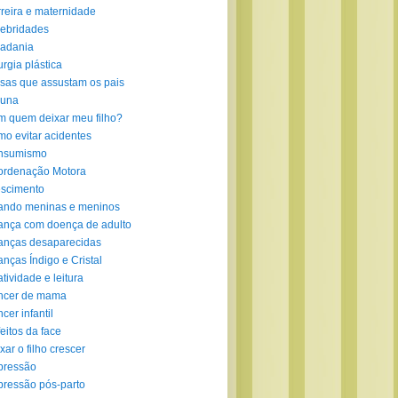
reira e maternidade
ebridades
adania
urgia plástica
sas que assustam os pais
luna
 quem deixar meu filho?
o evitar acidentes
nsumismo
ordenação Motora
scimento
ando meninas e meninos
ança com doença de adulto
anças desaparecidas
anças Índigo e Cristal
atividade e leitura
ncer de mama
cer infantil
eitos da face
xar o filho crescer
pressão
ressão pós-parto