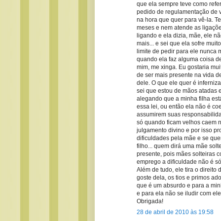
que ela sempre teve como refe
pedido de regulamentação de v
na hora que quer para vê-la. T
meses e nem atende as ligações
ligando e ela dizia, mãe, ele n
mais... e sei que ela sofre mui
limite de pedir para ele nunca 
quando ela faz alguma coisa de
mim, me xinga. Eu gostaria mui
de ser mais presente na vida d
dele. O que ele quer é inferniz
sei que estou de mãos atadas e 
alegando que a minha filha est
essa lei, ou então ela não é co
assumirem suas responsabilida
só quando ficam velhos caem n
julgamento divino e por isso p
dificuldades pela mãe e se quem
filho... quem dirá uma mãe solt
presente, pois mães solteiras 
emprego a dificuldade não é só
Além de tudo, ele tira o direit
goste dela, os tios e primos ad
que é um absurdo e para a minha
e para ela não se iludir com el
Obrigada!
28 de abril de 2010 às 19:58