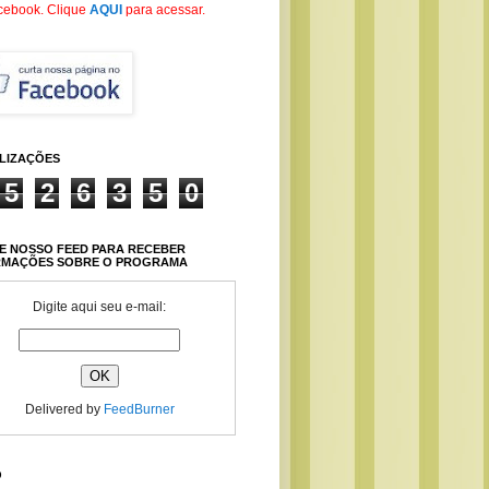
cebook
. Clique
AQUI
para acessar.
ALIZAÇÕES
5
2
6
3
5
0
E NOSSO FEED PARA RECEBER
RMAÇÕES SOBRE O PROGRAMA
Digite aqui seu e-mail:
Delivered by
FeedBurner
O