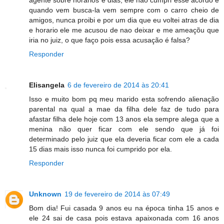
agente sobre horarios e dias, ele não cumpri esse acordo e
quando vem busca-la vem sempre com o carro cheio de
amigos, nunca proibi e por um dia que eu voltei atras de dia
e horario ele me acusou de nao deixar e me ameaçõu que
iria no juiz, o que faço pois essa acusação é falsa?
Responder
Elisangela
6 de fevereiro de 2014 às 20:41
Isso e muito bom pq meu marido esta sofrendo alienação
parental na qual a mae da filha dele faz de tudo para
afastar filha dele hoje com 13 anos ela sempre alega que a
menina não quer ficar com ele sendo que já foi
determinado pelo juiz que ela deveria ficar com ele a cada
15 dias mais isso nunca foi cumprido por ela.
Responder
Unknown
19 de fevereiro de 2014 às 07:49
Bom dia! Fui casada 9 anos eu na época tinha 15 anos e
ele 24 sai de casa pois estava apaixonada com 16 anos