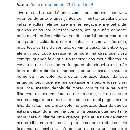
Vânia
26 de dezembro de 2011 às 16:59
Tive uma filha aos 17 anos com meu primeiro namorado
vivemos durante 6 anos juntos com muitas turbulência de
indas e voltas, ele sempre me ameaçava e me batia dei
queixas delas por diversas vezes, até que não aguentei
mais e dei um fim definitivo sai de casa fui morar com uma
amiga de faculdade e deixei minha filha com a mãe dele,
mais todo os fins de semana eu vinha busca-lá, então logo
ele arrumou outra pessoa e foi morar na casa que viveu
comigo, quando falei que iria recorrer aos meus direitos na
casa, ele me disse que eu foi quem abandonei o lar e não
teria nenhum direito e também porque a casa estava no
nome da mãe dele, para evitar confusão deixei de lado
então só pedir que ele me deixasse em paz e fosse viver
sua vida, mesmo depois de morar com outra e ter outro
filho com ela, ele continuou a me procurar, sair da casa da
minha amiga e fui morar com uma tia do qual peguei minha
filha de volta, mas a mãe dele me ameaçou dizendo que eu
estava deixando a menina com uma pessoa que não tinha
moral para cuidar de uma criança, pois eu estava deixando
minha filha com minha tia, para estudar e trabalhar, ela
falar mal da minha tia, só por que ela criou um menina e