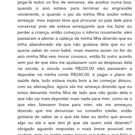
pega-lá todos os fins de semanas, ela aceitou numa boa,
quando o ano estava para terminar eu engravidei
novamente, e quando o pai da minha filha soube voltou
ameaçar, meu esposo teve que procurar os pais dele para
conversar pois ele estava ameaçando que iria fazer eu
perder a criança, então começou o inferno novamente, eles
passaram a alienar a cabeça da minha filha dizendo que eu
tinha abandonado ela que não gostava dela que eu só
queria saber do novo bebê, mais mesmo assim no fim do
ano minha filha veio morar conosco, então fiz outro acordo
sem juiz de que eles me ajudassem com as despesas dela
na escola, a escola custa R$220,00 eles passaram a
depositar na minha conta R$160,00, e pagar o plano de
saúde dela, tudo estava muito bom a ter começar dinovo,
com as alienações, agora ela me ameaça dizendo que eu
estou deixando minha filha de lado que não gosto dela e
que não vai mais depositar mais nada para mim, como se o
que eles fizessem fosse para mim, ela me ameaçou
dizendo que me denunciar no conselho tutelar, então
gostaria de saber se o que ela falar eu tenho que provar
algo ou ela e que tem já que ela quem está dizendo?
obrigado aguardo respostas o mais breve possível me
ajudem, pois eu tenho como provar que tudo o que falei e