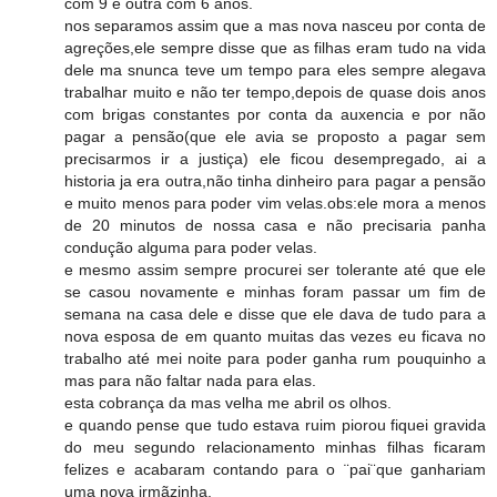
com 9 e outra com 6 anos.
nos separamos assim que a mas nova nasceu por conta de
agreções,ele sempre disse que as filhas eram tudo na vida
dele ma snunca teve um tempo para eles sempre alegava
trabalhar muito e não ter tempo,depois de quase dois anos
com brigas constantes por conta da auxencia e por não
pagar a pensão(que ele avia se proposto a pagar sem
precisarmos ir a justiça) ele ficou desempregado, ai a
historia ja era outra,não tinha dinheiro para pagar a pensão
e muito menos para poder vim velas.obs:ele mora a menos
de 20 minutos de nossa casa e não precisaria panha
condução alguma para poder velas.
e mesmo assim sempre procurei ser tolerante até que ele
se casou novamente e minhas foram passar um fim de
semana na casa dele e disse que ele dava de tudo para a
nova esposa de em quanto muitas das vezes eu ficava no
trabalho até mei noite para poder ganha rum pouquinho a
mas para não faltar nada para elas.
esta cobrança da mas velha me abril os olhos.
e quando pense que tudo estava ruim piorou fiquei gravida
do meu segundo relacionamento minhas filhas ficaram
felizes e acabaram contando para o ¨pai¨que ganhariam
uma nova irmãzinha.