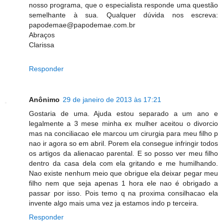
nosso programa, que o especialista responde uma questão
semelhante à sua. Qualquer dúvida nos escreva:
papodemae@papodemae.com.br
Abraços
Clarissa
Responder
Anônimo
29 de janeiro de 2013 às 17:21
Gostaria de uma. Ajuda estou separado a um ano e
legalmente a 3 mese minha ex mulher aceitou o divorcio
mas na conciliacao ele marcou um cirurgia para meu filho p
nao ir agora so em abril. Porem ela consegue infringir todos
os artigos da alienacao parental. E so posso ver meu filho
dentro da casa dela com ela gritando e me humilhando.
Nao existe nenhum meio que obrigue ela deixar pegar meu
filho nem que seja apenas 1 hora ele nao é obrigado a
passar por isso. Pois temo q na proxima consilhacao ela
invente algo mais uma vez ja estamos indo p terceira.
Responder