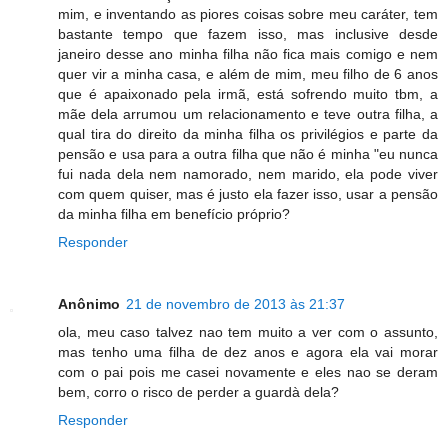
mim, e inventando as piores coisas sobre meu caráter, tem
bastante tempo que fazem isso, mas inclusive desde
janeiro desse ano minha filha não fica mais comigo e nem
quer vir a minha casa, e além de mim, meu filho de 6 anos
que é apaixonado pela irmã, está sofrendo muito tbm, a
mãe dela arrumou um relacionamento e teve outra filha, a
qual tira do direito da minha filha os privilégios e parte da
pensão e usa para a outra filha que não é minha "eu nunca
fui nada dela nem namorado, nem marido, ela pode viver
com quem quiser, mas é justo ela fazer isso, usar a pensão
da minha filha em benefício próprio?
Responder
Anônimo
21 de novembro de 2013 às 21:37
ola, meu caso talvez nao tem muito a ver com o assunto,
mas tenho uma filha de dez anos e agora ela vai morar
com o pai pois me casei novamente e eles nao se deram
bem, corro o risco de perder a guardà dela?
Responder