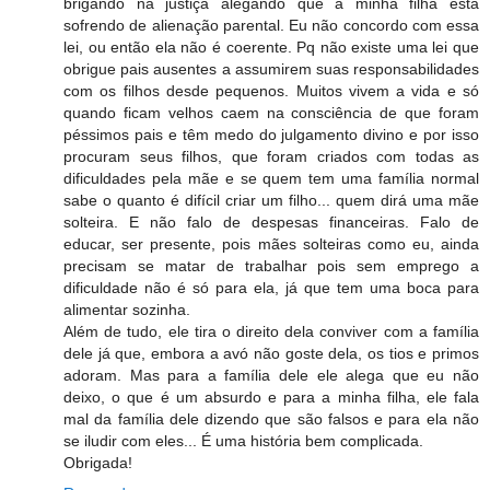
brigando na justiça alegando que a minha filha está
sofrendo de alienação parental. Eu não concordo com essa
lei, ou então ela não é coerente. Pq não existe uma lei que
obrigue pais ausentes a assumirem suas responsabilidades
com os filhos desde pequenos. Muitos vivem a vida e só
quando ficam velhos caem na consciência de que foram
péssimos pais e têm medo do julgamento divino e por isso
procuram seus filhos, que foram criados com todas as
dificuldades pela mãe e se quem tem uma família normal
sabe o quanto é difícil criar um filho... quem dirá uma mãe
solteira. E não falo de despesas financeiras. Falo de
educar, ser presente, pois mães solteiras como eu, ainda
precisam se matar de trabalhar pois sem emprego a
dificuldade não é só para ela, já que tem uma boca para
alimentar sozinha.
Além de tudo, ele tira o direito dela conviver com a família
dele já que, embora a avó não goste dela, os tios e primos
adoram. Mas para a família dele ele alega que eu não
deixo, o que é um absurdo e para a minha filha, ele fala
mal da família dele dizendo que são falsos e para ela não
se iludir com eles... É uma história bem complicada.
Obrigada!