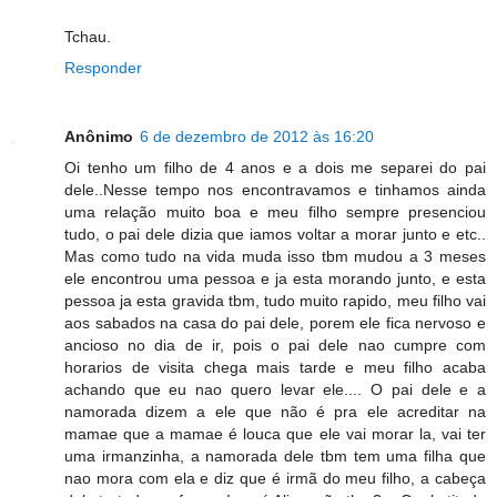
Tchau.
Responder
Anônimo
6 de dezembro de 2012 às 16:20
Oi tenho um filho de 4 anos e a dois me separei do pai
dele..Nesse tempo nos encontravamos e tinhamos ainda
uma relação muito boa e meu filho sempre presenciou
tudo, o pai dele dizia que iamos voltar a morar junto e etc..
Mas como tudo na vida muda isso tbm mudou a 3 meses
ele encontrou uma pessoa e ja esta morando junto, e esta
pessoa ja esta gravida tbm, tudo muito rapido, meu filho vai
aos sabados na casa do pai dele, porem ele fica nervoso e
ancioso no dia de ir, pois o pai dele nao cumpre com
horarios de visita chega mais tarde e meu filho acaba
achando que eu nao quero levar ele.... O pai dele e a
namorada dizem a ele que não é pra ele acreditar na
mamae que a mamae é louca que ele vai morar la, vai ter
uma irmanzinha, a namorada dele tbm tem uma filha que
nao mora com ela e diz que é irmã do meu filho, a cabeça