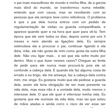
o pai mais maravilhoso do mundo e minha filha, de a garota
mais dócil do mundo, se transformou numa rebelde,
entendo que com causa, mas se revoltando com as
pessoas que ela sempre teve como referência. O problema
é que o pai dela nunca entrou com um pedido de
regulamentação de visitas ou guarda compartilhada, e
aparece quando quer e na hora que quer para vê-la. Tem
época que ele vem todos os dias, depois some por uns 3
meses e nem atende as ligações dela. Eu sempre
estimulava ela a procurar o pai, continuar ligando e ela
dizia, mãe, ele não gosta de mim como gosta da outra filha
dele. Não vou ligar mais... e sei que ela sofre muito por
dentro. Mas o que fazer nesses casos? Cheguei ao limite
de pedir para ele nunca mais procurá-la pois ele só
confunde a cabeça dela. E quando ela faz alguma coisa de
errado e eu brigo, ele me ameaça, faz a cabeça dela contra
mim, me xinga. Eu gostaria muito que ele pedisse a guarda
dela, assim ele teria obrigação de ser mais presente na
vida dela, mas essa não é a vontade dela, muito menos o
interesse dele. O que ele quer é infernizar minha vida. Eu
gostaria que ele sumisse da vida dela, mas sei que estou
de mãos atadas e ainda corro o risco de ver esse ser