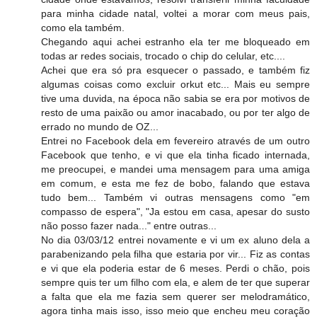
para minha cidade natal, voltei a morar com meus pais,
como ela também.
Chegando aqui achei estranho ela ter me bloqueado em
todas ar redes sociais, trocado o chip do celular, etc....
Achei que era só pra esquecer o passado, e também fiz
algumas coisas como excluir orkut etc... Mais eu sempre
tive uma duvida, na época não sabia se era por motivos de
resto de uma paixão ou amor inacabado, ou por ter algo de
errado no mundo de OZ...
Entrei no Facebook dela em fevereiro através de um outro
Facebook que tenho, e vi que ela tinha ficado internada,
me preocupei, e mandei uma mensagem para uma amiga
em comum, e esta me fez de bobo, falando que estava
tudo bem... Também vi outras mensagens como "em
compasso de espera", "Ja estou em casa, apesar do susto
não posso fazer nada..." entre outras...
No dia 03/03/12 entrei novamente e vi um ex aluno dela a
parabenizando pela filha que estaria por vir... Fiz as contas
e vi que ela poderia estar de 6 meses. Perdi o chão, pois
sempre quis ter um filho com ela, e alem de ter que superar
a falta que ela me fazia sem querer ser melodramático,
agora tinha mais isso, isso meio que encheu meu coração