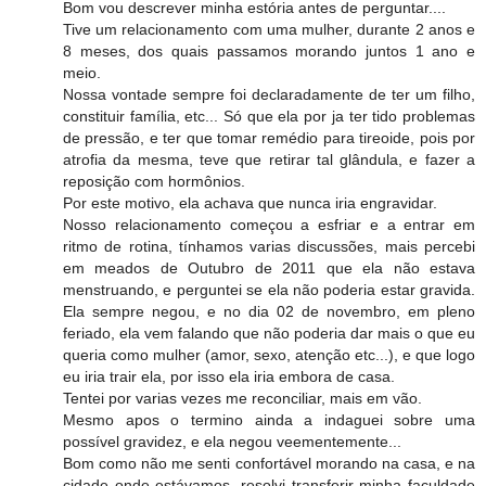
Bom vou descrever minha estória antes de perguntar....
Tive um relacionamento com uma mulher, durante 2 anos e
8 meses, dos quais passamos morando juntos 1 ano e
meio.
Nossa vontade sempre foi declaradamente de ter um filho,
constituir família, etc... Só que ela por ja ter tido problemas
de pressão, e ter que tomar remédio para tireoide, pois por
atrofia da mesma, teve que retirar tal glândula, e fazer a
reposição com hormônios.
Por este motivo, ela achava que nunca iria engravidar.
Nosso relacionamento começou a esfriar e a entrar em
ritmo de rotina, tínhamos varias discussões, mais percebi
em meados de Outubro de 2011 que ela não estava
menstruando, e perguntei se ela não poderia estar gravida.
Ela sempre negou, e no dia 02 de novembro, em pleno
feriado, ela vem falando que não poderia dar mais o que eu
queria como mulher (amor, sexo, atenção etc...), e que logo
eu iria trair ela, por isso ela iria embora de casa.
Tentei por varias vezes me reconciliar, mais em vão.
Mesmo apos o termino ainda a indaguei sobre uma
possível gravidez, e ela negou veementemente...
Bom como não me senti confortável morando na casa, e na
cidade onde estávamos, resolvi transferir minha faculdade