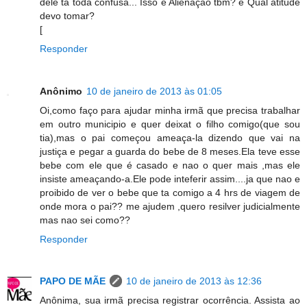
dele ta toda confusa... Isso é Alienação tbm? e Qual atitude
devo tomar?
[
Responder
Anônimo
10 de janeiro de 2013 às 01:05
Oi,como faço para ajudar minha irmã que precisa trabalhar
em outro municipio e quer deixat o filho comigo(que sou
tia),mas o pai começou ameaça-la dizendo que vai na
justiça e pegar a guarda do bebe de 8 meses.Ela teve esse
bebe com ele que é casado e nao o quer mais ,mas ele
insiste ameaçando-a.Ele pode inteferir assim....ja que nao e
proibido de ver o bebe que ta comigo a 4 hrs de viagem de
onde mora o pai?? me ajudem ,quero resilver judicialmente
mas nao sei como??
Responder
PAPO DE MÃE
10 de janeiro de 2013 às 12:36
Anônima, sua irmã precisa registrar ocorrência. Assista ao