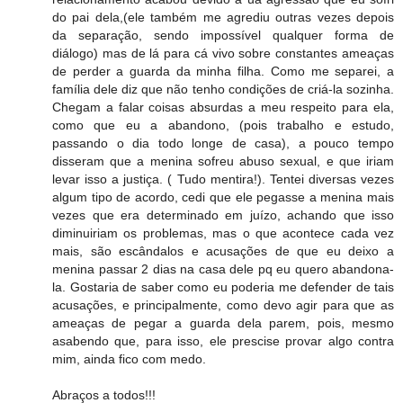
do pai dela,(ele também me agrediu outras vezes depois
da separação, sendo impossível qualquer forma de
diálogo) mas de lá para cá vivo sobre constantes ameaças
de perder a guarda da minha filha. Como me separei, a
família dele diz que não tenho condições de criá-la sozinha.
Chegam a falar coisas absurdas a meu respeito para ela,
como que eu a abandono, (pois trabalho e estudo,
passando o dia todo longe de casa), a pouco tempo
disseram que a menina sofreu abuso sexual, e que iriam
levar isso a justiça. ( Tudo mentira!). Tentei diversas vezes
algum tipo de acordo, cedi que ele pegasse a menina mais
vezes que era determinado em juízo, achando que isso
diminuiriam os problemas, mas o que acontece cada vez
mais, são escândalos e acusações de que eu deixo a
menina passar 2 dias na casa dele pq eu quero abandona-
la. Gostaria de saber como eu poderia me defender de tais
acusações, e principalmente, como devo agir para que as
ameaças de pegar a guarda dela parem, pois, mesmo
asabendo que, para isso, ele prescise provar algo contra
mim, ainda fico com medo.
Abraços a todos!!!