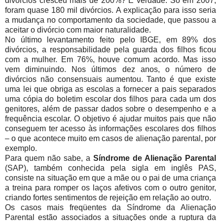
divórcios cresceu mais de 200%? É verdade. Só em 2007,
foram quase 180 mil divórcios. A explicação para isso seria
a mudança no comportamento da sociedade, que passou a
aceitar o divórcio com maior naturalidade.
No último levantamento feito pelo IBGE, em 89% dos
divórcios, a responsabilidade pela guarda dos filhos ficou
com a mulher. Em 76%, houve comum acordo. Mas isso
vem diminuindo. Nos últimos dez anos, o número de
divórcios não consensuais aumentou. Tanto é que existe
uma lei que obriga as escolas a fornecer a pais separados
uma cópia do boletim escolar dos filhos para cada um dos
genitores, além de passar dados sobre o desempenho e a
frequência escolar. O objetivo é ajudar muitos pais que não
conseguem ter acesso às informações escolares dos filhos
– o que acontece muito em casos de alienação parental, por
exemplo.
Para quem não sabe, a
Síndrome de Alienação Parental
(SAP), também conhecida pela sigla em inglês PAS,
consiste na situação em que a mãe ou o pai de uma criança
a treina para romper os laços afetivos com o outro genitor,
criando fortes sentimentos de rejeição em relação ao outro.
Os casos mais freqüentes da Síndrome da Alienação
Parental estão associados a situações onde a ruptura da