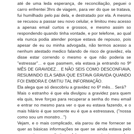
até de uma leda esperança, de reconciliação, peguei o
carro enfrentei 3hrs de viagem, para ver do que se tratava,
fui humilhado pelo pai dela, e destratado por ela. A mesma
se recusou a passar seu novo celular, e limitou meu acesso
a apenas email curtos e grossos, e mesmo assim so
respondendo quando tinha vontade, e por telefone, ao qual
ela nunca podia atender porque estava de repouso, pois
apesar de eu ou minha advogada, não termos acesso a
nenhum atestado medico falando de risco de gravidez, ela
disse estar correndo o mesmo e que não poderia se
"estressar"... e que pasmem, ela estava ja entrando no 9º
MÊS DE GRAVIDEZ... E NÃO SEIS COMO DESCONFIAVA,
RESUMINDO ELA SABIA QUE ESTAVA GRAVIDA QUANDO
FOI EMBORA E OMITIU TAL INFORMAÇÃO.
Ela alega que só descobriu a gravidez no 6º mês... Será?
Mais o estranho é que ela divulgou a gravidez para quem
ela quis, teve forças para recuperar a senha do meu email
e entrar no mesmo para ver o que eu estava fazendo, e o
mais hilário é que somente eu é que a estressava, ("nossa
como sou um monstro...")
Vejam, e o mais complicado, ela parou de me fornecer se
quer as básicas informações se quer se ainda estava pelo