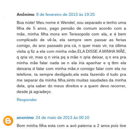
Anônimo
8 de fevereiro de 2013 às 19:20
Boa noite! Meu nome é Wendel, sou separado e tenho uma
filha de 5 anos, pago pensão de comum acordo com a
mãe, minha filha mora em Teresopolis com ela, e é bem
complicado de vê-la, ela sempre vem passar as ferias
comigo, do ano passado pra cá, n quer mais vir, na última
visita q fiz a ela com minha mãe,ELA DISSE A MINHA MÃE,
q qria vir, mas q n viria pq a mãe n qria deixar, q n era pra
minha mãe falar nada se n ela iria apanhar e q tbm ela
deixaria d falar com minha mãe,n consigo falar com ela no
telefone, ta sempre desligado,ela esta fazendo d tudo pra
me separar da minha filha,sinto muitas saudades da minha
dela, qria saber do meus direitos e a quem devo recorrer,
desde já agradeço.
Responder
anonimo
24 de maio de 2013 às 00:10
Bom minha filha esta com a avó paterna a 2 anos pois tive