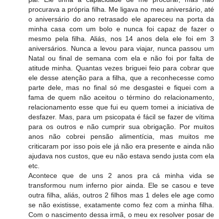
procurava a própria filha. Me ligava no meu aniversário, até
o aniversário do ano retrasado ele apareceu na porta da
minha casa com um bolo e nunca foi capaz de fazer o
mesmo pela filha. Aliás, nos 14 anos dela ele foi em 3
aniversários. Nunca a levou para viajar, nunca passou um
Natal ou final de semana com ela e não foi por falta de
atitude minha. Quantas vezes briguei feio para cobrar que
ele desse atenção para a filha, que a reconhecesse como
parte dele, mas no final só me desgastei e fiquei com a
fama de quem não aceitou o término do relacionamento,
relacionamento esse que fui eu quem tomei a iniciativa de
desfazer. Mas, para um psicopata é fácil se fazer de vítima
para os outros e não cumprir sua obrigação. Por muitos
anos não cobrei pensão alimentícia, mas muitos me
criticaram por isso pois ele já não era presente e ainda não
ajudava nos custos, que eu não estava sendo justa com ela
etc.
Acontece que de uns 2 anos pra cá minha vida se
transformou num inferno pior ainda. Ele se casou e teve
outra filha, aliás, outros 2 filhos mas 1 deles ele age como
se não existisse, exatamente como fez com a minha filha.
Com o nascimento dessa irmã, o meu ex resolver posar de