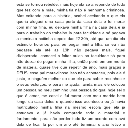
esta se tornou rebelde, mais hoje ela se arrepende de tudo
que fez com a mãe, minha tia não é nenhuma criminosa.
Mas voltando para a história, acabei aceitando o que ela
queria aluguei uma casa perto da casa dela e fui morar
com minha filha, eu deixava minha filha na casa dela e ia
para o trabalho do trabalho ia para faculdade e só pegava
a menina a noitinha depois das 22:30h, até que um dia ela
estimulo horários para eu pegar minha filha se eu não
pegasse ela até as 19h, não pegava mais, figuei
dizisperada, comecei a faltar aulas na faculdade só para
não deixar de pegar minha filha, então perdi em um monte
de matéria, quase tive que repetir de ano, mais graças a
DEUS, esse pai maravilhoso isso não aconteceu, pois ele é
justo, e ninguém melhor do que ele para saber reconhecer
o seus esforços, e para me ajudar ainda mais ele colocou
um pessoa no meu caminho uma pessoa do qual hoje sei o
que é amor, me casei e fui morar com meu marido bem
longe da casa deles e quando isso aconteceu eu já havia
matriculado minha filha na mesmo escola que ela já
estudava e já havia comprado todo o material e
fardamento, para não perder tudo fiz um acordo com avó
dela de ficar lá por um ano até terminar o ano letivo e