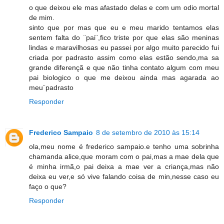
o que deixou ele mas afastado delas e com um odio mortal
de mim.
sinto que por mas que eu e meu marido tentamos elas
sentem falta do ¨pai¨,fico triste por que elas são meninas
lindas e maravilhosas eu passei por algo muito parecido fui
criada por padrasto assim como elas estão sendo,ma sa
grande diferençã e que não tinha contato algum com meu
pai biologico o que me deixou ainda mas agarada ao
meu¨padrasto
Responder
Frederico Sampaio
8 de setembro de 2010 às 15:14
ola,meu nome é frederico sampaio.e tenho uma sobrinha
chamanda alice,que moram com o pai,mas a mae dela que
é minha irmã,o pai deixa a mae ver a criança,mas não
deixa eu ver,e só vive falando coisa de min,nesse caso eu
faço o que?
Responder