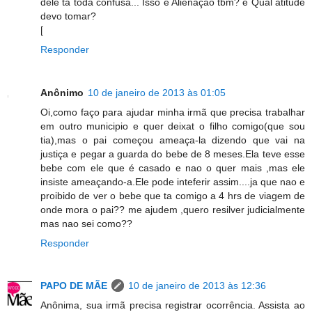
dele ta toda confusa... Isso é Alienação tbm? e Qual atitude
devo tomar?
[
Responder
Anônimo
10 de janeiro de 2013 às 01:05
Oi,como faço para ajudar minha irmã que precisa trabalhar
em outro municipio e quer deixat o filho comigo(que sou
tia),mas o pai começou ameaça-la dizendo que vai na
justiça e pegar a guarda do bebe de 8 meses.Ela teve esse
bebe com ele que é casado e nao o quer mais ,mas ele
insiste ameaçando-a.Ele pode inteferir assim....ja que nao e
proibido de ver o bebe que ta comigo a 4 hrs de viagem de
onde mora o pai?? me ajudem ,quero resilver judicialmente
mas nao sei como??
Responder
PAPO DE MÃE
10 de janeiro de 2013 às 12:36
Anônima, sua irmã precisa registrar ocorrência. Assista ao