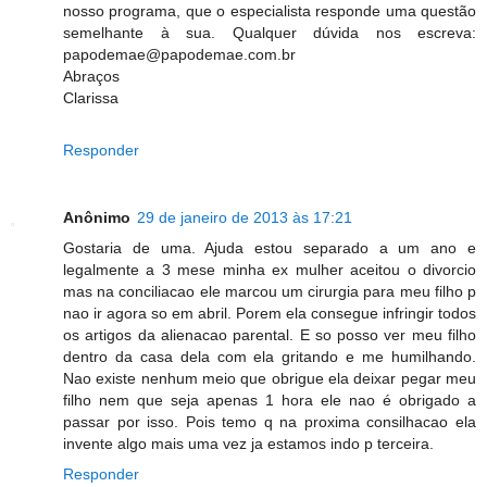
nosso programa, que o especialista responde uma questão
semelhante à sua. Qualquer dúvida nos escreva:
papodemae@papodemae.com.br
Abraços
Clarissa
Responder
Anônimo
29 de janeiro de 2013 às 17:21
Gostaria de uma. Ajuda estou separado a um ano e
legalmente a 3 mese minha ex mulher aceitou o divorcio
mas na conciliacao ele marcou um cirurgia para meu filho p
nao ir agora so em abril. Porem ela consegue infringir todos
os artigos da alienacao parental. E so posso ver meu filho
dentro da casa dela com ela gritando e me humilhando.
Nao existe nenhum meio que obrigue ela deixar pegar meu
filho nem que seja apenas 1 hora ele nao é obrigado a
passar por isso. Pois temo q na proxima consilhacao ela
invente algo mais uma vez ja estamos indo p terceira.
Responder