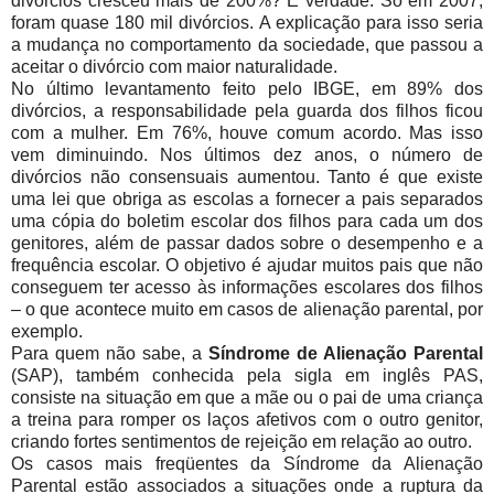
divórcios cresceu mais de 200%? É verdade. Só em 2007,
foram quase 180 mil divórcios. A explicação para isso seria
a mudança no comportamento da sociedade, que passou a
aceitar o divórcio com maior naturalidade.
No último levantamento feito pelo IBGE, em 89% dos
divórcios, a responsabilidade pela guarda dos filhos ficou
com a mulher. Em 76%, houve comum acordo. Mas isso
vem diminuindo. Nos últimos dez anos, o número de
divórcios não consensuais aumentou. Tanto é que existe
uma lei que obriga as escolas a fornecer a pais separados
uma cópia do boletim escolar dos filhos para cada um dos
genitores, além de passar dados sobre o desempenho e a
frequência escolar. O objetivo é ajudar muitos pais que não
conseguem ter acesso às informações escolares dos filhos
– o que acontece muito em casos de alienação parental, por
exemplo.
Para quem não sabe, a
Síndrome de Alienação Parental
(SAP), também conhecida pela sigla em inglês PAS,
consiste na situação em que a mãe ou o pai de uma criança
a treina para romper os laços afetivos com o outro genitor,
criando fortes sentimentos de rejeição em relação ao outro.
Os casos mais freqüentes da Síndrome da Alienação
Parental estão associados a situações onde a ruptura da