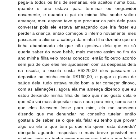
pega-lá todos os fins de semanas, ela aceitou numa boa,
quando o ano estava para terminar eu engravidei
novamente, e quando o pai da minha filha soube voltou
ameaçar, meu esposo teve que procurar os pais dele para
conversar pois ele estava ameaçando que iria fazer eu
perder a criança, então começou o inferno novamente, eles
passaram a alienar a cabeça da minha filha dizendo que eu
tinha abandonado ela que não gostava dela que eu só
queria saber do novo bebê, mais mesmo assim no fim do
ano minha filha veio morar conosco, então fiz outro acordo
sem juiz de que eles me ajudassem com as despesas dela
na escola, a escola custa R$220,00 eles passaram a
depositar na minha conta R$160,00, e pagar o plano de
saúde dela, tudo estava muito bom a ter começar dinovo,
com as alienações, agora ela me ameaça dizendo que eu
estou deixando minha filha de lado que não gosto dela e
que não vai mais depositar mais nada para mim, como se o
que eles fizessem fosse para mim, ela me ameaçou
dizendo que me denunciar no conselho tutelar, então
gostaria de saber se o que ela falar eu tenho que provar
algo ou ela e que tem já que ela quem está dizendo?
obrigado aguardo respostas o mais breve possível me
ajudem, pois eu tenho como provar que tudo o que falei e