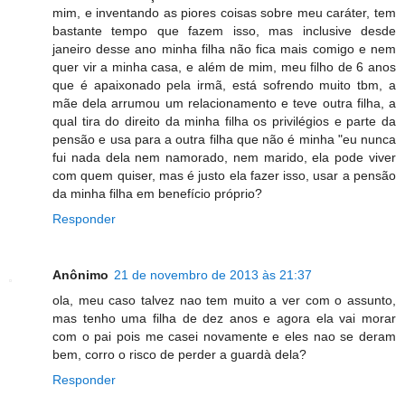
mim, e inventando as piores coisas sobre meu caráter, tem
bastante tempo que fazem isso, mas inclusive desde
janeiro desse ano minha filha não fica mais comigo e nem
quer vir a minha casa, e além de mim, meu filho de 6 anos
que é apaixonado pela irmã, está sofrendo muito tbm, a
mãe dela arrumou um relacionamento e teve outra filha, a
qual tira do direito da minha filha os privilégios e parte da
pensão e usa para a outra filha que não é minha "eu nunca
fui nada dela nem namorado, nem marido, ela pode viver
com quem quiser, mas é justo ela fazer isso, usar a pensão
da minha filha em benefício próprio?
Responder
Anônimo
21 de novembro de 2013 às 21:37
ola, meu caso talvez nao tem muito a ver com o assunto,
mas tenho uma filha de dez anos e agora ela vai morar
com o pai pois me casei novamente e eles nao se deram
bem, corro o risco de perder a guardà dela?
Responder