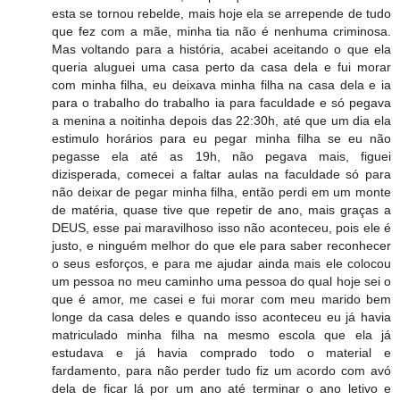
esta se tornou rebelde, mais hoje ela se arrepende de tudo
que fez com a mãe, minha tia não é nenhuma criminosa.
Mas voltando para a história, acabei aceitando o que ela
queria aluguei uma casa perto da casa dela e fui morar
com minha filha, eu deixava minha filha na casa dela e ia
para o trabalho do trabalho ia para faculdade e só pegava
a menina a noitinha depois das 22:30h, até que um dia ela
estimulo horários para eu pegar minha filha se eu não
pegasse ela até as 19h, não pegava mais, figuei
dizisperada, comecei a faltar aulas na faculdade só para
não deixar de pegar minha filha, então perdi em um monte
de matéria, quase tive que repetir de ano, mais graças a
DEUS, esse pai maravilhoso isso não aconteceu, pois ele é
justo, e ninguém melhor do que ele para saber reconhecer
o seus esforços, e para me ajudar ainda mais ele colocou
um pessoa no meu caminho uma pessoa do qual hoje sei o
que é amor, me casei e fui morar com meu marido bem
longe da casa deles e quando isso aconteceu eu já havia
matriculado minha filha na mesmo escola que ela já
estudava e já havia comprado todo o material e
fardamento, para não perder tudo fiz um acordo com avó
dela de ficar lá por um ano até terminar o ano letivo e