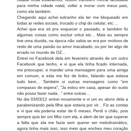
para minha cidade natal, voltei a morar com meus pais,
como ela também.
Chegando aqui achei estranho ela ter me bloqueado em
todas ar redes sociais, trocado o chip do celular, etc....
Achei que era só pra esquecer o passado, e também fiz
algumas coisas como excluir orkut etc... Mais eu sempre
tive uma duvida, na época não sabia se era por motivos de
resto de uma paixão ou amor inacabado, ou por ter algo de
errado no mundo de OZ...
Entrei no Facebook dela em fevereiro através de um outro
Facebook que tenho, e vi que ela tinha ficado internada,
me preocupei, e mandei uma mensagem para uma amiga
em comum, e esta me fez de bobo, falando que estava
tudo bem... Também vi outras mensagens como "em
compasso de espera", "Ja estou em casa, apesar do susto
não posso fazer nada..." entre outras...
No dia 03/03/12 entrei novamente e vi um ex aluno dela a
parabenizando pela filha que estaria por vir... Fiz as contas
e vi que ela poderia estar de 6 meses. Perdi o chão, pois
sempre quis ter um filho com ela, e alem de ter que superar
a falta que ela me fazia sem querer ser melodramático,
agora tinha mais isso, isso meio que encheu meu coração