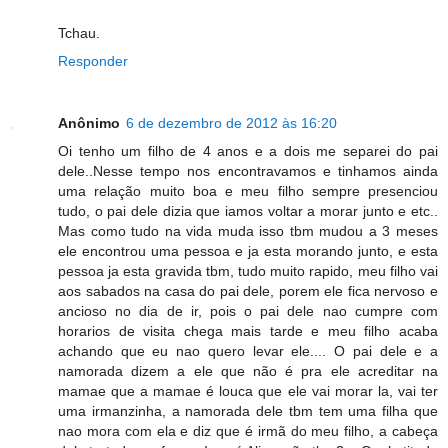
Tchau.
Responder
Anônimo
6 de dezembro de 2012 às 16:20
Oi tenho um filho de 4 anos e a dois me separei do pai
dele..Nesse tempo nos encontravamos e tinhamos ainda
uma relação muito boa e meu filho sempre presenciou
tudo, o pai dele dizia que iamos voltar a morar junto e etc..
Mas como tudo na vida muda isso tbm mudou a 3 meses
ele encontrou uma pessoa e ja esta morando junto, e esta
pessoa ja esta gravida tbm, tudo muito rapido, meu filho vai
aos sabados na casa do pai dele, porem ele fica nervoso e
ancioso no dia de ir, pois o pai dele nao cumpre com
horarios de visita chega mais tarde e meu filho acaba
achando que eu nao quero levar ele.... O pai dele e a
namorada dizem a ele que não é pra ele acreditar na
mamae que a mamae é louca que ele vai morar la, vai ter
uma irmanzinha, a namorada dele tbm tem uma filha que
nao mora com ela e diz que é irmã do meu filho, a cabeça