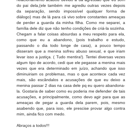
do pai dela,(ele também me agrediu outras vezes depois
da separação, sendo impossível qualquer forma de
diálogo) mas de lá para cá vivo sobre constantes ameaças
de perder a guarda da minha filha. Como me separei, a
família dele diz que não tenho condições de criá-la sozinha.
Chegam a falar coisas absurdas a meu respeito para ela,
como que eu a abandono, (pois trabalho e estudo,
passando o dia todo longe de casa), a pouco tempo
disseram que a menina sofreu abuso sexual, e que iriam
levar isso a justiça. ( Tudo mentira!). Tentei diversas vezes
algum tipo de acordo, cedi que ele pegasse a menina mais
vezes que era determinado em juízo, achando que isso
diminuiriam os problemas, mas o que acontece cada vez
mais, são escândalos e acusações de que eu deixo a
menina passar 2 dias na casa dele pq eu quero abandona-
la. Gostaria de saber como eu poderia me defender de tais
acusações, e principalmente, como devo agir para que as
ameaças de pegar a guarda dela parem, pois, mesmo
asabendo que, para isso, ele prescise provar algo contra
mim, ainda fico com medo.
Abraços a todos!!!