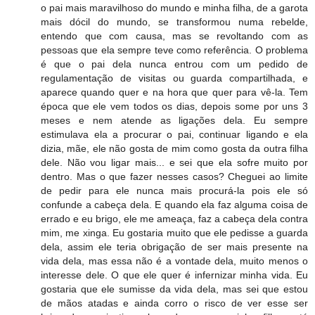
o pai mais maravilhoso do mundo e minha filha, de a garota
mais dócil do mundo, se transformou numa rebelde,
entendo que com causa, mas se revoltando com as
pessoas que ela sempre teve como referência. O problema
é que o pai dela nunca entrou com um pedido de
regulamentação de visitas ou guarda compartilhada, e
aparece quando quer e na hora que quer para vê-la. Tem
época que ele vem todos os dias, depois some por uns 3
meses e nem atende as ligações dela. Eu sempre
estimulava ela a procurar o pai, continuar ligando e ela
dizia, mãe, ele não gosta de mim como gosta da outra filha
dele. Não vou ligar mais... e sei que ela sofre muito por
dentro. Mas o que fazer nesses casos? Cheguei ao limite
de pedir para ele nunca mais procurá-la pois ele só
confunde a cabeça dela. E quando ela faz alguma coisa de
errado e eu brigo, ele me ameaça, faz a cabeça dela contra
mim, me xinga. Eu gostaria muito que ele pedisse a guarda
dela, assim ele teria obrigação de ser mais presente na
vida dela, mas essa não é a vontade dela, muito menos o
interesse dele. O que ele quer é infernizar minha vida. Eu
gostaria que ele sumisse da vida dela, mas sei que estou
de mãos atadas e ainda corro o risco de ver esse ser