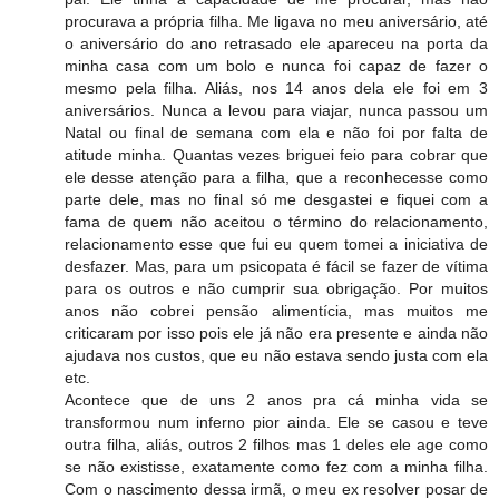
procurava a própria filha. Me ligava no meu aniversário, até
o aniversário do ano retrasado ele apareceu na porta da
minha casa com um bolo e nunca foi capaz de fazer o
mesmo pela filha. Aliás, nos 14 anos dela ele foi em 3
aniversários. Nunca a levou para viajar, nunca passou um
Natal ou final de semana com ela e não foi por falta de
atitude minha. Quantas vezes briguei feio para cobrar que
ele desse atenção para a filha, que a reconhecesse como
parte dele, mas no final só me desgastei e fiquei com a
fama de quem não aceitou o término do relacionamento,
relacionamento esse que fui eu quem tomei a iniciativa de
desfazer. Mas, para um psicopata é fácil se fazer de vítima
para os outros e não cumprir sua obrigação. Por muitos
anos não cobrei pensão alimentícia, mas muitos me
criticaram por isso pois ele já não era presente e ainda não
ajudava nos custos, que eu não estava sendo justa com ela
etc.
Acontece que de uns 2 anos pra cá minha vida se
transformou num inferno pior ainda. Ele se casou e teve
outra filha, aliás, outros 2 filhos mas 1 deles ele age como
se não existisse, exatamente como fez com a minha filha.
Com o nascimento dessa irmã, o meu ex resolver posar de