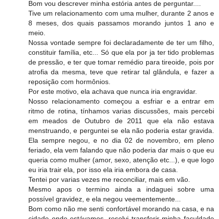
Bom vou descrever minha estória antes de perguntar....
Tive um relacionamento com uma mulher, durante 2 anos e
8 meses, dos quais passamos morando juntos 1 ano e
meio.
Nossa vontade sempre foi declaradamente de ter um filho,
constituir família, etc... Só que ela por ja ter tido problemas
de pressão, e ter que tomar remédio para tireoide, pois por
atrofia da mesma, teve que retirar tal glândula, e fazer a
reposição com hormônios.
Por este motivo, ela achava que nunca iria engravidar.
Nosso relacionamento começou a esfriar e a entrar em
ritmo de rotina, tínhamos varias discussões, mais percebi
em meados de Outubro de 2011 que ela não estava
menstruando, e perguntei se ela não poderia estar gravida.
Ela sempre negou, e no dia 02 de novembro, em pleno
feriado, ela vem falando que não poderia dar mais o que eu
queria como mulher (amor, sexo, atenção etc...), e que logo
eu iria trair ela, por isso ela iria embora de casa.
Tentei por varias vezes me reconciliar, mais em vão.
Mesmo apos o termino ainda a indaguei sobre uma
possível gravidez, e ela negou veementemente...
Bom como não me senti confortável morando na casa, e na
cidade onde estávamos, resolvi transferir minha faculdade