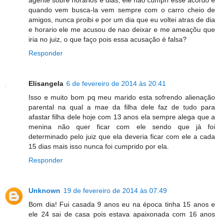
agente sobre horarios e dias, ele não cumpri esse acordo e
quando vem busca-la vem sempre com o carro cheio de
amigos, nunca proibi e por um dia que eu voltei atras de dia
e horario ele me acusou de nao deixar e me ameaçõu que
iria no juiz, o que faço pois essa acusação é falsa?
Responder
Elisangela
6 de fevereiro de 2014 às 20:41
Isso e muito bom pq meu marido esta sofrendo alienação
parental na qual a mae da filha dele faz de tudo para
afastar filha dele hoje com 13 anos ela sempre alega que a
menina não quer ficar com ele sendo que já foi
determinado pelo juiz que ela deveria ficar com ele a cada
15 dias mais isso nunca foi cumprido por ela.
Responder
Unknown
19 de fevereiro de 2014 às 07:49
Bom dia! Fui casada 9 anos eu na época tinha 15 anos e
ele 24 sai de casa pois estava apaixonada com 16 anos