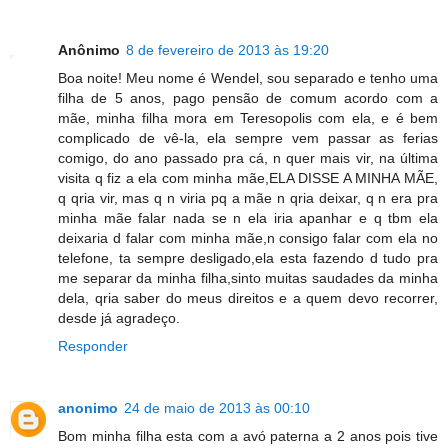
Anônimo
8 de fevereiro de 2013 às 19:20
Boa noite! Meu nome é Wendel, sou separado e tenho uma
filha de 5 anos, pago pensão de comum acordo com a
mãe, minha filha mora em Teresopolis com ela, e é bem
complicado de vê-la, ela sempre vem passar as ferias
comigo, do ano passado pra cá, n quer mais vir, na última
visita q fiz a ela com minha mãe,ELA DISSE A MINHA MÃE,
q qria vir, mas q n viria pq a mãe n qria deixar, q n era pra
minha mãe falar nada se n ela iria apanhar e q tbm ela
deixaria d falar com minha mãe,n consigo falar com ela no
telefone, ta sempre desligado,ela esta fazendo d tudo pra
me separar da minha filha,sinto muitas saudades da minha
dela, qria saber do meus direitos e a quem devo recorrer,
desde já agradeço.
Responder
anonimo
24 de maio de 2013 às 00:10
Bom minha filha esta com a avó paterna a 2 anos pois tive