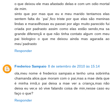
o que deixou ele mas afastado delas e com um odio mortal
de mim.
sinto que por mas que eu e meu marido tentamos elas
sentem falta do ¨pai¨,fico triste por que elas são meninas
lindas e maravilhosas eu passei por algo muito parecido fui
criada por padrasto assim como elas estão sendo,ma sa
grande diferençã e que não tinha contato algum com meu
pai biologico o que me deixou ainda mas agarada ao
meu¨padrasto
Responder
Frederico Sampaio
8 de setembro de 2010 às 15:14
ola,meu nome é frederico sampaio.e tenho uma sobrinha
chamanda alice,que moram com o pai,mas a mae dela que
é minha irmã,o pai deixa a mae ver a criança,mas não
deixa eu ver,e só vive falando coisa de min,nesse caso eu
faço o que?
Responder