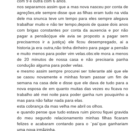
com 9 e outra com 6 anos.
nos separamos assim que a mas nova nasceu por conta de
agreções,ele sempre disse que as filhas eram tudo na vida
dele ma snunca teve um tempo para eles sempre alegava
trabalhar muito e não ter tempo,depois de quase dois anos
com brigas constantes por conta da auxencia e por não
pagar a pensão(que ele avia se proposto a pagar sem
precisarmos ir a justiça) ele ficou desempregado, ai a
historia ja era outra,não tinha dinheiro para pagar a pensão
e muito menos para poder vim velas.obs:ele mora a menos
de 20 minutos de nossa casa e não precisaria panha
condução alguma para poder velas.
e mesmo assim sempre procurei ser tolerante até que ele
se casou novamente e minhas foram passar um fim de
semana na casa dele e disse que ele dava de tudo para a
nova esposa de em quanto muitas das vezes eu ficava no
trabalho até mei noite para poder ganha rum pouquinho a
mas para não faltar nada para elas.
esta cobrança da mas velha me abril os olhos.
e quando pense que tudo estava ruim piorou fiquei gravida
do meu segundo relacionamento minhas filhas ficaram
felizes e acabaram contando para o ¨pai¨que ganhariam
uma nova irmãzinha.