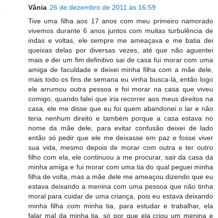
Vânia
26 de dezembro de 2011 às 16:59
Tive uma filha aos 17 anos com meu primeiro namorado
vivemos durante 6 anos juntos com muitas turbulência de
indas e voltas, ele sempre me ameaçava e me batia dei
queixas delas por diversas vezes, até que não aguentei
mais e dei um fim definitivo sai de casa fui morar com uma
amiga de faculdade e deixei minha filha com a mãe dele,
mais todo os fins de semana eu vinha busca-lá, então logo
ele arrumou outra pessoa e foi morar na casa que viveu
comigo, quando falei que iria recorrer aos meus direitos na
casa, ele me disse que eu foi quem abandonei o lar e não
teria nenhum direito e também porque a casa estava no
nome da mãe dele, para evitar confusão deixei de lado
então só pedir que ele me deixasse em paz e fosse viver
sua vida, mesmo depois de morar com outra e ter outro
filho com ela, ele continuou a me procurar, sair da casa da
minha amiga e fui morar com uma tia do qual peguei minha
filha de volta, mas a mãe dele me ameaçou dizendo que eu
estava deixando a menina com uma pessoa que não tinha
moral para cuidar de uma criança, pois eu estava deixando
minha filha com minha tia, para estudar e trabalhar, ela
falar mal da minha tia, só por que ela criou um menina e