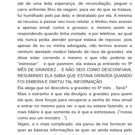
até de uma leda esperança, de reconciliação, peguei o
carro enfrentei 3hrs de viagem, para ver do que se tratava,
fui humilhado pelo pai dela, e destratado por ela. A mesma
se recusou a passar seu novo celular, e limitou meu acesso
a apenas email curtos e grossos, e mesmo assim so
respondendo quando tinha vontade, e por telefone, ao qual
ela nunca podia atender porque estava de repouso, pois
apesar de eu ou minha advogada, não termos acesso a
nenhum atestado medico falando de risco de gravidez, ela
disse estar correndo o mesmo e que não poderia se
"estressar"... e que pasmem, ela estava ja entrando no 9º
MÊS DE GRAVIDEZ... E NÃO SEIS COMO DESCONFIAVA,
RESUMINDO ELA SABIA QUE ESTAVA GRAVIDA QUANDO
FOI EMBORA E OMITIU TAL INFORMAÇÃO.
Ela alega que só descobriu a gravidez no 6º mês... Será?
Mais o estranho é que ela divulgou a gravidez para quem
ela quis, teve forças para recuperar a senha do meu email
e entrar no mesmo para ver o que eu estava fazendo, e o
mais hilário é que somente eu é que a estressava, ("nossa
como sou um monstro...")
Vejam, e o mais complicado, ela parou de me fornecer se
quer as básicas informações se quer se ainda estava pelo