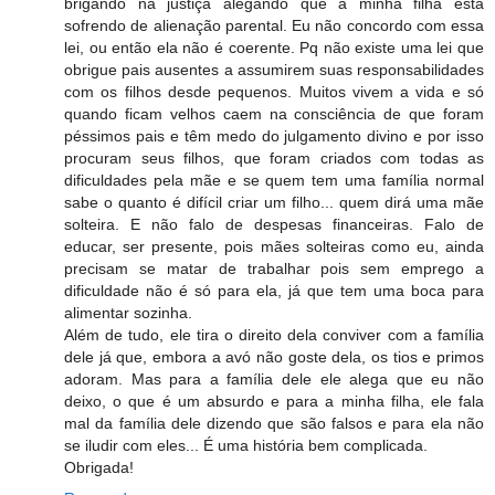
brigando na justiça alegando que a minha filha está
sofrendo de alienação parental. Eu não concordo com essa
lei, ou então ela não é coerente. Pq não existe uma lei que
obrigue pais ausentes a assumirem suas responsabilidades
com os filhos desde pequenos. Muitos vivem a vida e só
quando ficam velhos caem na consciência de que foram
péssimos pais e têm medo do julgamento divino e por isso
procuram seus filhos, que foram criados com todas as
dificuldades pela mãe e se quem tem uma família normal
sabe o quanto é difícil criar um filho... quem dirá uma mãe
solteira. E não falo de despesas financeiras. Falo de
educar, ser presente, pois mães solteiras como eu, ainda
precisam se matar de trabalhar pois sem emprego a
dificuldade não é só para ela, já que tem uma boca para
alimentar sozinha.
Além de tudo, ele tira o direito dela conviver com a família
dele já que, embora a avó não goste dela, os tios e primos
adoram. Mas para a família dele ele alega que eu não
deixo, o que é um absurdo e para a minha filha, ele fala
mal da família dele dizendo que são falsos e para ela não
se iludir com eles... É uma história bem complicada.
Obrigada!