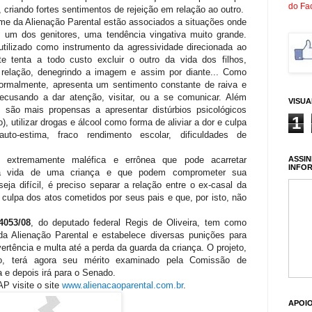
do Fa
, criando fortes sentimentos de rejeição em relação ao outro.
me da Alienação Parental estão associados a situações onde
m um dos genitores, uma tendência vingativa muito grande.
 utilizado como instrumento da agressividade direcionada ao
nte tenta a todo custo excluir o outro da vida dos filhos,
 a relação, denegrindo a imagem e assim por diante... Como
normalmente, apresenta um sentimento constante de raiva e
 recusando a dar atenção, visitar, ou a se comunicar. Além
VISU
 são mais propensas a apresentar distúrbios psicológicos
1
 utilizar drogas e álcool como forma de aliviar a dor e culpa
uto-estima, fraco rendimento escolar, dificuldades de
.
ASSIN
e extremamente maléfica e errônea que pode acarretar
INFO
na vida de uma criança e que podem comprometer sua
eja difícil, é preciso separar a relação entre o ex-casal da
m culpa dos atos cometidos por seus pais e que, por isto, não
4053/08
, do deputado federal Regis de Oliveira, tem como
a Alienação Parental e estabelece diversas punições para
tência e multa até a perda da guarda da criança. O projeto,
vo, terá agora seu mérito examinado pela Comissão de
a e depois irá para o Senado.
P visite o site
www.alienacaoparental.com.br
.
APOI