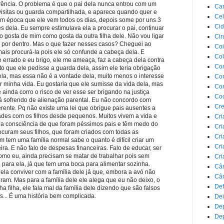
rência. O problema é que o pai dela nunca entrou com um
Car
isitas ou guarda compartilhada, e aparece quando quer e
Cel
em época que ele vem todos os dias, depois some por uns 3
Cid
 dela. Eu sempre estimulava ela a procurar o pai, continuar
ão gosta de mim como gosta da outra filha dele. Não vou ligar
Cir
to por dentro. Mas o que fazer nesses casos? Cheguei ao
Coi
mais procurá-la pois ele só confunde a cabeça dela. E
Co
 errado e eu brigo, ele me ameaça, faz a cabeça dela contra
Com
to que ele pedisse a guarda dela, assim ele teria obrigação
ela, mas essa não é a vontade dela, muito menos o interesse
Com
ar minha vida. Eu gostaria que ele sumisse da vida dela, mas
Co
ainda corro o risco de ver esse ser brigando na justiça
Co
á sofrendo de alienação parental. Eu não concordo com
Cre
erente. Pq não existe uma lei que obrigue pais ausentes a
des com os filhos desde pequenos. Muitos vivem a vida e
Cri
a consciência de que foram péssimos pais e têm medo do
Cri
rocuram seus filhos, que foram criados com todas as
Cri
 tem uma família normal sabe o quanto é difícil criar um
Cri
eira. E não falo de despesas financeiras. Falo de educar, ser
como eu, ainda precisam se matar de trabalhar pois sem
Cri
 para ela, já que tem uma boca para alimentar sozinha.
Câ
o dela conviver com a família dele já que, embora a avó não
Cân
oram. Mas para a família dele ele alega que eu não deixo, o
Def
 filha, ele fala mal da família dele dizendo que são falsos
es... É uma história bem complicada.
Dei
De
Dep