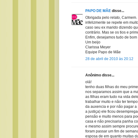
PAPO DE MÃE
disse...
Obrigada pelo relato, Carmem
infelizmente se repete em muito
caso seu ex marido dizendo que 
contrário. Mas se os tios e pri
Enfim, desejamos tudo de bom e
Um beijo
Clarissa Meyer
Equipe Papo de Mãe
28 de abril de 2010 às 20:12
Anônimo disse...
olá!
tenho duas filhas do meu prim
nos separamos assim que a ma
as filhas eram tudo na vida d
trabalhar muito e não ter temp
da auxencia e por não pagar a 
a justiça) ele ficou desempregad
pensão e muito menos para pod
casa e não precisaria panha c
e mesmo assim sempre procurei
foram passar um fim de semana
esposa de em quanto muitas das