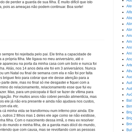
Adu
o de perder a guarda de sua filha. É muito difícil que isto
Ale
ca, pois as ameaças não podem continuar. Boa sorte!
Alf
Ali
Ali
Ali
Am
Am
Ani
Ani
 sempre foi rejeitada pelo pai. Ele tinha a capacidade de
a própria filha. Me ligava no meu aniversário, até o
Ano
le apareceu na porta da minha casa com um bolo e nunca foi
Art
ha. Aliás, nos 14 anos dela ele foi em 3 aniversários. Nunca
Ati
ou um Natal ou final de semana com ela e não foi por falta
Au
s briguei feio para cobrar que ele desse atenção para a
parte dele, mas no final só me desgastei e fiquei com a
Aut
rmino do relacionamento, relacionamento esse que fui eu
Aut
azer. Mas, para um psicopata é fácil se fazer de vítima para
Avó
rigação. Por muitos anos não cobrei pensão alimentícia, mas
Ba
ois ele já não era presente e ainda não ajudava nos custos,
com ela etc.
Bir
 cá minha vida se transformou num inferno pior ainda. Ele
Bri
ás, outros 2 filhos mas 1 deles ele age como se não existisse,
Bri
ha filha. Com o nascimento dessa irmã, o meu ex resolver
Bri
o do mundo e minha filha, de a garota mais dócil do mundo,
entendo que com causa, mas se revoltando com as pessoas
Bul