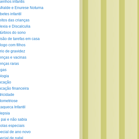
enhos infantis
fralde e Enurese Noturna
betes infantil
eitos das crianças
lexia e Discalculia
túrbios do sono
isão de tarefas em casa
logo com filhos
rio de gravidez
nças e vacinas
nças raras
ogas
logia
ucação
cação financeira
tricidade
ometriose
aqueca Infantil
lepsia
 pai e não sabia
olas especiais
ecial de ano novo
ecial de natal