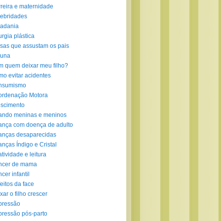
reira e maternidade
ebridades
adania
urgia plástica
sas que assustam os pais
luna
 quem deixar meu filho?
o evitar acidentes
nsumismo
ordenação Motora
scimento
ando meninas e meninos
ança com doença de adulto
anças desaparecidas
anças Índigo e Cristal
atividade e leitura
ncer de mama
cer infantil
eitos da face
xar o filho crescer
pressão
ressão pós-parto