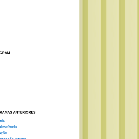
AGRAM
RAMAS ANTERIORES
rto
lescência
oção