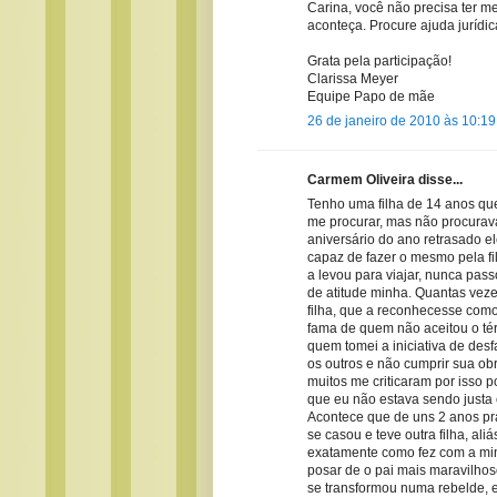
Carina, você não precisa ter med
aconteça. Procure ajuda jurídi
Grata pela participação!
Clarissa Meyer
Equipe Papo de mãe
26 de janeiro de 2010 às 10:19
Carmem Oliveira disse...
Tenho uma filha de 14 anos que
me procurar, mas não procurava 
aniversário do ano retrasado e
capaz de fazer o mesmo pela fil
a levou para viajar, nunca pass
de atitude minha. Quantas veze
filha, que a reconhecesse como 
fama de quem não aceitou o té
quem tomei a iniciativa de desf
os outros e não cumprir sua ob
muitos me criticaram por isso p
que eu não estava sendo justa 
Acontece que de uns 2 anos pra
se casou e teve outra filha, ali
exatamente como fez com a min
posar de o pai mais maravilhos
se transformou numa rebelde, 