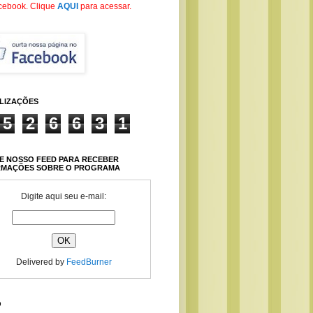
cebook
. Clique
AQUI
para acessar.
ALIZAÇÕES
5
2
6
6
3
1
E NOSSO FEED PARA RECEBER
RMAÇÕES SOBRE O PROGRAMA
Digite aqui seu e-mail:
Delivered by
FeedBurner
O