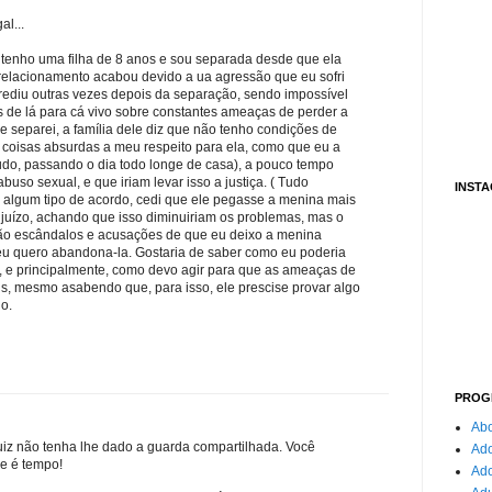
al...
 tenho uma filha de 8 anos e sou separada desde que ela
relacionamento acabou devido a ua agressão que eu sofri
rediu outras vezes depois da separação, sendo impossível
 de lá para cá vivo sobre constantes ameaças de perder a
 separei, a família dele diz que não tenho condições de
r coisas absurdas a meu respeito para ela, como que eu a
udo, passando o dia todo longe de casa), a pouco tempo
uso sexual, e que iriam levar isso a justiça. ( Tudo
INST
es algum tipo de acordo, cedi que ele pegasse a menina mais
juízo, achando que isso diminuiriam os problemas, mas o
ão escândalos e acusações de que eu deixo a menina
 eu quero abandona-la. Gostaria de saber como eu poderia
, e principalmente, como devo agir para que as ameaças de
s, mesmo asabendo que, para isso, ele prescise provar algo
o.
PROG
Abo
uiz não tenha lhe dado a guarda compartilhada. Você
Ado
e é tempo!
Ad