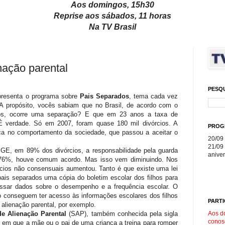
Aos domingos, 15h30
Reprise aos sábados, 11 horas
Na TV Brasil
nação parental
PESQ
presenta o programa sobre
Pais Separados
, tema cada vez
A propósito, vocês sabiam que no Brasil, de acordo com o
os, ocorre uma separação? E que em 23 anos a taxa de
É verdade. Só em 2007, foram quase 180 mil divórcios. A
PROG
ça no comportamento da sociedade, que passou a aceitar o
20/09 
21/09 
IBGE, em 89% dos divórcios, a responsabilidade pela guarda
aniver
m 76%, houve comum acordo. Mas isso vem diminuindo. Nos
rcios não consensuais aumentou. Tanto é que existe uma lei
pais separados uma cópia do boletim escolar dos filhos para
ssar dados sobre o desempenho e a frequência escolar. O
ão conseguem ter acesso às informações escolares dos filhos
PARTI
alienação parental, por exemplo.
Aos d
e Alienação Parental
(SAP), também conhecida pela sigla
conos
 em que a mãe ou o pai de uma criança a treina para romper