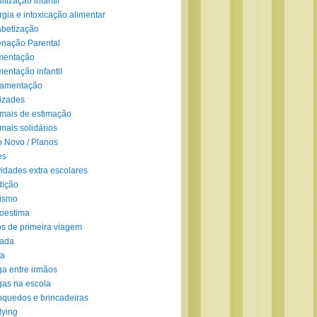
ltização infantil
rgia e intoxicação alimentar
abetização
enação Parental
mentação
mentação infantil
amentação
izades
mais de estimação
mais solidários
 Novo / Planos
es
vidades extra escolares
dição
ismo
oestima
s de primeira viagem
lada
ra
ga entre irmãos
gas na escola
nquedos e brincadeiras
lying