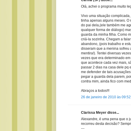
Olá, achei o programa muito leg
Vivo uma situação complicada,
tinha apenas alguns meses. O 
do pai dela,(ele também me ag
qualquer forma de diálogo) mas
guarda da minha filha. Como me
criá-la sozinha. Chegam a fala
abandono, (pois trabalho e est
disseram que a menina sofreu ab
mentira!). Tentei diversas vez
vezes que era determinado em 
que acontece cada vez mais, s
passar 2 dias na casa dele pq
me defender de tais acusações
pegar a guarda dela parem, poi
contra mim, ainda fico com med
Abraços a todos!!!
26 de janeiro de 2010 às 09:52
Clarissa Meyer disse...
Alexandre, é uma pena que o j
recorreu desta decisão? Sempr
---