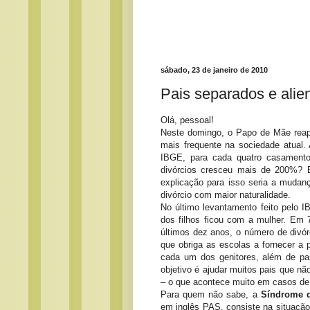
sábado, 23 de janeiro de 2010
Pais separados e alie
Olá, pessoal!
Neste domingo, o Papo de Mãe rea
mais frequente na sociedade atual.
IBGE, para cada quatro casament
divórcios cresceu mais de 200%? 
explicação para isso seria a mudan
divórcio com maior naturalidade.
No último levantamento feito pelo 
dos filhos ficou com a mulher. E
últimos dez anos, o número de divó
que obriga as escolas a fornecer a 
cada um dos genitores, além de pa
objetivo é ajudar muitos pais que n
– o que acontece muito em casos de 
Para quem não sabe, a
Síndrome d
em inglês PAS, consiste na situação