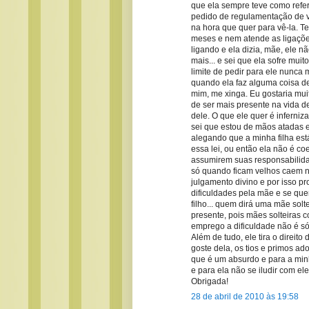
que ela sempre teve como refe
pedido de regulamentação de v
na hora que quer para vê-la. T
meses e nem atende as ligações
ligando e ela dizia, mãe, ele n
mais... e sei que ela sofre mui
limite de pedir para ele nunca 
quando ela faz alguma coisa de
mim, me xinga. Eu gostaria mui
de ser mais presente na vida d
dele. O que ele quer é inferniz
sei que estou de mãos atadas e 
alegando que a minha filha est
essa lei, ou então ela não é co
assumirem suas responsabilida
só quando ficam velhos caem n
julgamento divino e por isso p
dificuldades pela mãe e se quem
filho... quem dirá uma mãe solt
presente, pois mães solteiras 
emprego a dificuldade não é só
Além de tudo, ele tira o direit
goste dela, os tios e primos ad
que é um absurdo e para a minha
e para ela não se iludir com el
Obrigada!
28 de abril de 2010 às 19:58