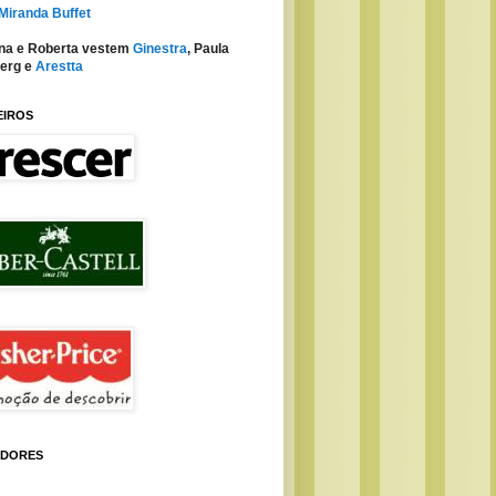
 Miranda Buffet
na e Roberta vestem
Ginestra
, Paula
erg e
Arestta
EIROS
IDORES