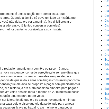
Des
Des
Dia
. Realmente é uma situação bem complicada, que
Dir
s lares. Quando a família só ouve um lado da história (no
Dis
você não deixa ele ver a menina), fica difícil provar o
Dis
mos a adoram, vc já tentou conversar com eles?
 o melhor desfecho possível para sua história.
Div
Diá
Diá
Doe
Doe
Dr
Eco
Ed
eiro realacionamento uma com 9 e outra com 6 anos.
Edu
s nova nasceu por conta de agreções,ele sempre disse que
Ele
ele ma snunca teve um tempo para eles sempre alegava
End
o,depois de quase dois anos com brigas constantes por conta
Enx
pensão(que ele avia se proposto a pagar sem precisarmos ir
o, ai a historia ja era outra,não tinha dinheiro para pagar a
Epi
er vim velas.obs:ele mora a menos de 20 minutos de nossa
Era
ondução alguma para poder velas.
Esc
 ser tolerante até que ele se casou novamente e minhas
Esp
 na casa dele e disse que ele dava de tudo para a nova
 vezes eu ficava no trabalho até mei noite para poder
Esp