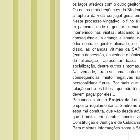
os laços afetivos com o outro genitor
Os casos mais freqüentes da Síndro
a ruptura da vida conjugal gera, e
Neste processo vingativo, o filho é
ex-parceiro, onde o genitor aliena
interferindo nas visitas, atacando
consequência, a criança alienada, 
ódio contra o genitor alienado, se
disso, as crianças vítimas da SAP
(como depressão, ansiedade e pânico),
da alienação, apresentar baixa a
socialização, dentre outros sintomas
Na verdade, trata-se uma atitud
consequências muito negativas 
personalidade futura. Por mais que s
relação entre os filhos - que não tê
devem pagar por eles...
Pensando nisto, o
Projeto de Lei 
proposta regulamentar a Síndrome d
essa má conduta, que vão desde adver
que tramita em caráter conclusi
Constituição e Justiça e de Cidadani
Para maiores informações sobre a SA