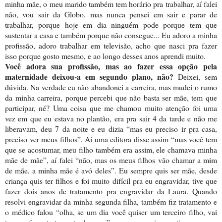
minha mãe, o meu marido também tem horário pra trabalhar, aí falei
não, vou sair da Globo, mas nunca pensei em sair e parar de
trabalhar, porque hoje em dia ninguém pode porque tem que
sustentar a casa e também porque não consegue... Eu adoro a minha
profissão, adoro trabalhar em televisão, acho que nasci pra fazer
isso porque gosto mesmo, e ao longo desses anos aprendi muito.
Você adora sua profissão, mas ao fazer essa opção pela
maternidade deixou-a em segundo plano, não?
Deixei, sem
dúvida. Na verdade eu não abandonei a carreira, mas mudei o rumo
da minha carreira, porque percebi que não basta ser mãe, tem que
participar, né? Uma coisa que me chamou muito atenção foi uma
vez em que eu estava no plantão, era pra sair 4 da tarde e não me
liberavam, deu 7 da noite e eu dizia “mas eu preciso ir pra casa,
preciso ver meus filhos”. Aí uma editora disse assim “mas você tem
que se acostumar, meu filho também era assim, ele chamava minha
mãe de mãe”, aí falei “não, mas os meus filhos vão chamar a mim
de mãe, a minha mãe é avó deles”. Eu sempre quis ser mãe, desde
criança quis ter filhos e foi muito difícil pra eu engravidar, tive que
fazer dois anos de tratamento pra engravidar da Laura. Quando
resolvi engravidar da minha segunda filha, também fiz tratamento e
o médico falou “olha, se um dia você quiser um terceiro filho, vai