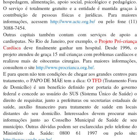
hospedagem, alimentação, apoio social, psicológico e pedagógico.
O serviço é totalmente gratuito e a entidade é mantida graças à
contribuição de pessoas físicas e jurídicas. Para maiores
informações, acessem
http://www.actc.org.br/
ou pelo fone (11)
3088-7454.
Outras capitais também contam com serviços de apoio a
cardiopatas. No Rio de Janeiro, por exemplo, o
Projeto Pró-criança
Cardíaca
deve finalmente ganhar um hospital. Desde 1996, o
projeto atendeu de graça 15 mil crianças com problemas cardíacos e
realizou mais de oitocentas cirurgias. Para maiores informações,
consultem o site
http://www.procrianca.org.br/
.
E para quem não tem condições de chegar aos grandes centros para
tratamento, o PAPO DE MÃE tem a dica: O
TFD
(Tratamento Fora
de Domicílio) é um benefício definido por portaria do governo
federal e concede ao usuário do SUS (Sistema Único de Saúde) o
direito de requisitar, junto a prefeituras ou secretarias estaduais de
saúde, auxílio financeiro para tratamento de saúde em locais
distantes do seu domicílio. Interessados devem procurar mais
informações junto ao Conselho Municipal de Saúde de seu
município. Outras dúvidas podem ser esclarecidas pelo telefone do
Ministério da Saúde: 0800 61 1997 ou pelo site:
http://www.saude.gov.br/
.