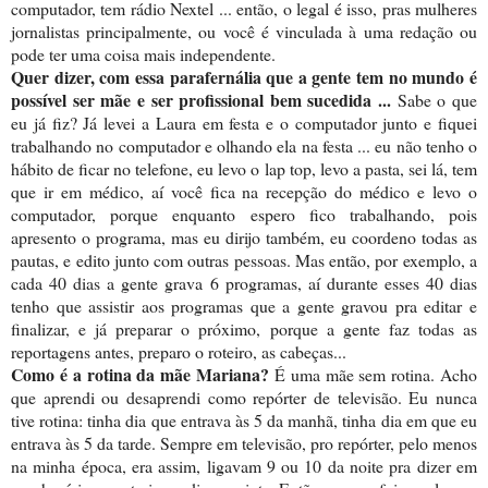
computador, tem rádio Nextel ... então, o legal é isso, pras mulheres
jornalistas principalmente, ou você é vinculada à uma redação ou
pode ter uma coisa mais independente.
Quer dizer, com essa parafernália que a gente tem no mundo é
possível ser mãe e ser profissional bem sucedida ...
Sabe o que
eu já fiz? Já levei a Laura em festa e o computador junto e fiquei
trabalhando no computador e olhando ela na festa ... eu não tenho o
hábito de ficar no telefone, eu levo o lap top, levo a pasta, sei lá, tem
que ir em médico, aí você fica na recepção do médico e levo o
computador, porque enquanto espero fico trabalhando, pois
apresento o programa, mas eu dirijo também, eu coordeno todas as
pautas, e edito junto com outras pessoas. Mas então, por exemplo, a
cada 40 dias a gente grava 6 programas, aí durante esses 40 dias
tenho que assistir aos programas que a gente gravou pra editar e
finalizar, e já preparar o próximo, porque a gente faz todas as
reportagens antes, preparo o roteiro, as cabeças...
Como é a rotina da mãe Mariana?
É uma mãe sem rotina. Acho
que aprendi ou desaprendi como repórter de televisão. Eu nunca
tive rotina: tinha dia que entrava às 5 da manhã, tinha dia em que eu
entrava às 5 da tarde. Sempre em televisão, pro repórter, pelo menos
na minha época, era assim, ligavam 9 ou 10 da noite pra dizer em