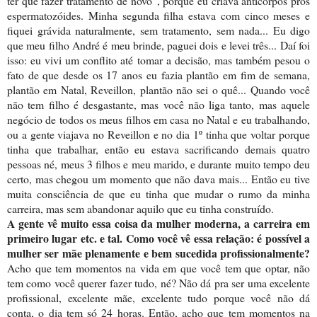
ter que fazer tratamento de novo”, porque eu criava anticorpos pros
espermatozóides. Minha segunda filha estava com cinco meses e
fiquei grávida naturalmente, sem tratamento, sem nada... Eu digo
que meu filho André é meu brinde, paguei dois e levei três... Daí foi
isso: eu vivi um conflito até tomar a decisão, mas também pesou o
fato de que desde os 17 anos eu fazia plantão em fim de semana,
plantão em Natal, Reveillon, plantão não sei o quê... Quando você
não tem filho é desgastante, mas você não liga tanto, mas aquele
negócio de todos os meus filhos em casa no Natal e eu trabalhando,
ou a gente viajava no Reveillon e no dia 1º tinha que voltar porque
tinha que trabalhar, então eu estava sacrificando demais quatro
pessoas né, meus 3 filhos e meu marido, e durante muito tempo deu
certo, mas chegou um momento que não dava mais... Então eu tive
muita consciência de que eu tinha que mudar o rumo da minha
carreira, mas sem abandonar aquilo que eu tinha construído.
A gente vê muito essa coisa da mulher moderna, a carreira em
primeiro lugar etc. e tal. Como você vê essa relação: é possível a
mulher ser mãe plenamente e bem sucedida profissionalmente?
Acho que tem momentos na vida em que você tem que optar, não
tem como você querer fazer tudo, né? Não dá pra ser uma excelente
profissional, excelente mãe, excelente tudo porque você não dá
conta, o dia tem só 24 horas. Então, acho que tem momentos na