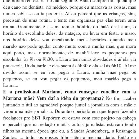
que horário eu estaria no dia seguinte. Então sempre fui aquela que
deu cano no dentista, no médico, porque eu marcava as coisas, mas
nunca sabia se eu ia poder ir. Aí eu percebi que as crianças, sim,
precisam de uma rotina, e tento me organizar pra elas terem uma
rotina. Geralmente é assim: tem o horário do balé da Laura, o
horário da escolinha deles, da natação, ou levar em festa, e nisso,
nos horário deles vou encaixando meus horários, quando meu
marido não pode ajudar conto muito com a minha mãe, que mora
aqui perto, mas, normalmente, de manhã levo os pequenos pra
escolinha, às 9h ou 9h30, a Laura tem umas atividades e aí ela vai
pra escola 1h da tarde, e eles saem às 5h30 e ela sai às 6h10. Aí me
divido assim, se eu vou pegar a Laura, minha mãe pega os
pequenos, se eu vou pegar os pequenos, meu marido pega a
Laura...
E a profissional Mariana, como consegue conciliar com a
Mariana mãe? Vem daí a idéia do programa?
No fim, acabei
juntando o útil ao agradável porque juntei a jornalista com a mãe e
virou uma mãe jornalista. Durante o período em que fiquei fazendo
freelancer pro SBT Repórter, eu estava com esse projeto na cabeça
e percebi que na redação muitas outras jornalistas estavam tendo
filhos na mesma época que eu, a Sandra Annemberg, a Rosangela
Santos, ... todos os nossos filhos têm a mesma idade. Então eu