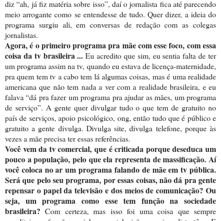
diz “ah, já fiz matéria sobre isso”, daí o jornalista fica até parecendo
meio arrogante como se entendesse de tudo. Quer dizer, a ideia do
programa surgiu ali, em conversas de redação com as colegas
jornalistas.
Agora, é o primeiro programa pra mãe com esse foco, com essa
coisa da tv brasileira ...
Eu acredito que sim, eu sentia falta de ter
um programa assim na tv, quando eu estava de licença-maternidade,
pra quem tem tv a cabo tem lá algumas coisas, mas é uma realidade
americana que não tem nada a ver com a realidade brasileira, e eu
falava “dá pra fazer um programa pra ajudar as mães, um programa
de serviço”. A gente quer divulgar tudo o que tem de gratuito no
país de serviços, apoio psicológico, ong, então tudo que é público e
gratuito a gente divulga. Divulga site, divulga telefone, porque às
vezes a mãe precisa ter essas referências.
Você vem da tv comercial, que é criticada porque deseduca um
pouco a população, pelo que ela representa de massificação. Aí
você coloca no ar um programa falando de mãe em tv pública.
Será que pelo seu programa, por essas coisas, não dá pra gente
repensar o papel da televisão e dos meios de comunicação? Ou
seja, um programa como esse tem função na sociedade
brasileira?
Com certeza, mas isso foi uma coisa que sempre