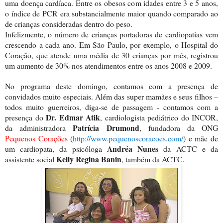
uma doença cardíaca. Entre os obesos com idades entre 3 e 5 anos,
o índice de PCR era substancialmente maior quando comparado ao
de crianças consideradas dentro do peso.
Infelizmente, o número de crianças portadoras de cardiopatias vem
crescendo a cada ano. Em São Paulo, por exemplo, o Hospital do
Coração, que atende uma média de 30 crianças por mês, registrou
um aumento de 30% nos atendimentos entre os anos 2008 e 2009.
No programa deste domingo, contamos com a presença de
convidados muito especiais. Além das super mamães e seus filhos –
todos muito guerreiros, diga-se de passagem - contamos com a
Dr. Edmar Atik
presença do
, cardiologista pediátrico do INCOR,
Patrícia Drumond
da administradora
, fundadora da ONG
Pequenos Corações
(
http://www.pequenoscoracoes.com/
) e mãe de
Andréa Nunes
um cardiopata, da psicóloga
da ACTC e da
Kelly Regina Banin
assistente social
, também da ACTC.