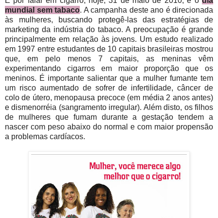
E por falar em cigarro, hoje, 31 de maio de 2010, é o
dia
mundial sem tabaco
. A campanha deste ano é direcionada
às mulheres, buscando protegê-las das estratégias de
marketing da indústria do tabaco. A preocupação é grande
principalmente em relação às jovens. Um estudo realizado
em 1997 entre estudantes de 10 capitais brasileiras mostrou
que, em pelo menos 7 capitais, as meninas vêm
experimentando cigarros em maior proporção que os
meninos. É importante salientar que a mulher fumante tem
um risco aumentado de sofrer de infertilidade, câncer de
colo de útero, menopausa precoce (em média 2 anos antes)
e dismenorréia (sangramento irregular). Além disto, os filhos
de mulheres que fumam durante a gestação tendem a
nascer com peso abaixo do normal e com maior propensão
a problemas cardíacos.