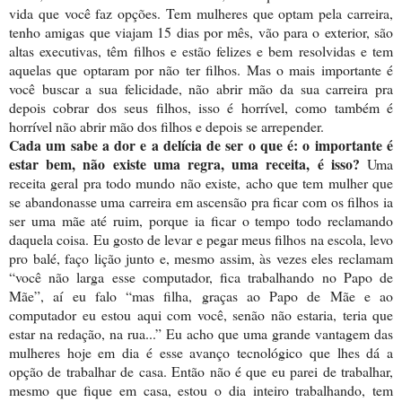
vida que você faz opções. Tem mulheres que optam pela carreira,
tenho amigas que viajam 15 dias por mês, vão para o exterior, são
altas executivas, têm filhos e estão felizes e bem resolvidas e tem
aquelas que optaram por não ter filhos. Mas o mais importante é
você buscar a sua felicidade, não abrir mão da sua carreira pra
depois cobrar dos seus filhos, isso é horrível, como também é
horrível não abrir mão dos filhos e depois se arrepender.
Cada um sabe a dor e a delícia de ser o que é: o importante é
estar bem, não existe uma regra, uma receita, é isso?
Uma
receita geral pra todo mundo não existe, acho que tem mulher que
se abandonasse uma carreira em ascensão pra ficar com os filhos ia
ser uma mãe até ruim, porque ia ficar o tempo todo reclamando
daquela coisa. Eu gosto de levar e pegar meus filhos na escola, levo
pro balé, faço lição junto e, mesmo assim, às vezes eles reclamam
“você não larga esse computador, fica trabalhando no Papo de
Mãe”, aí eu falo “mas filha, graças ao Papo de Mãe e ao
computador eu estou aqui com você, senão não estaria, teria que
estar na redação, na rua...” Eu acho que uma grande vantagem das
mulheres hoje em dia é esse avanço tecnológico que lhes dá a
opção de trabalhar de casa. Então não é que eu parei de trabalhar,
mesmo que fique em casa, estou o dia inteiro trabalhando, tem