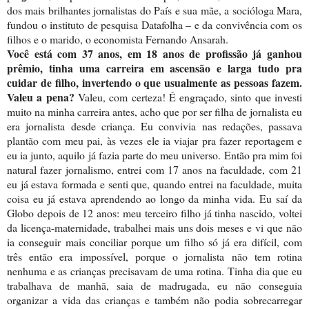
dos mais brilhantes jornalistas do País e sua mãe, a socióloga Mara,
fundou o instituto de pesquisa Datafolha – e da convivência com os
filhos e o marido, o economista Fernando Ansarah.
Você está com 37 anos, em 18 anos de profissão já ganhou
prêmio, tinha uma carreira em ascensão e larga tudo pra
cuidar de filho, invertendo o que usualmente as pessoas fazem.
Valeu a pena?
Valeu, com certeza! É engraçado, sinto que investi
muito na minha carreira antes, acho que por ser filha de jornalista eu
era jornalista desde criança. Eu convivia nas redações, passava
plantão com meu pai, às vezes ele ia viajar pra fazer reportagem e
eu ia junto, aquilo já fazia parte do meu universo. Então pra mim foi
natural fazer jornalismo, entrei com 17 anos na faculdade, com 21
eu já estava formada e senti que, quando entrei na faculdade, muita
coisa eu já estava aprendendo ao longo da minha vida. Eu saí da
Globo depois de 12 anos: meu terceiro filho já tinha nascido, voltei
da licença-maternidade, trabalhei mais uns dois meses e vi que não
ia conseguir mais conciliar porque um filho só já era difícil, com
três então era impossível, porque o jornalista não tem rotina
nenhuma e as crianças precisavam de uma rotina. Tinha dia que eu
trabalhava de manhã, saia de madrugada, eu não conseguia
organizar a vida das crianças e também não podia sobrecarregar