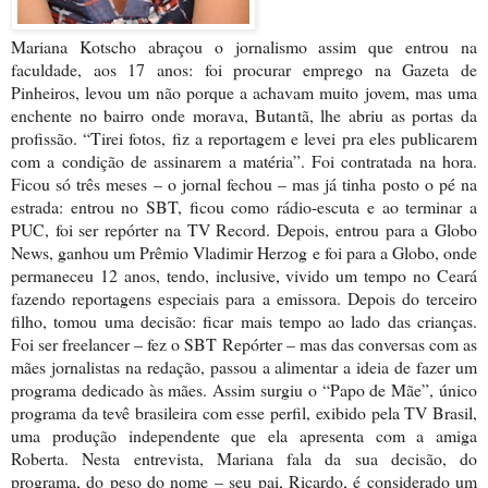
Mariana Kotscho abraçou o jornalismo assim que entrou na
faculdade, aos 17 anos: foi procurar emprego na Gazeta de
Pinheiros, levou um não porque a achavam muito jovem, mas uma
enchente no bairro onde morava, Butantã, lhe abriu as portas da
profissão. “Tirei fotos, fiz a reportagem e levei pra eles publicarem
com a condição de assinarem a matéria”. Foi contratada na hora.
Ficou só três meses – o jornal fechou – mas já tinha posto o pé na
estrada: entrou no SBT, ficou como rádio-escuta e ao terminar a
PUC, foi ser repórter na TV Record. Depois, entrou para a Globo
News, ganhou um Prêmio Vladimir Herzog e foi para a Globo, onde
permaneceu 12 anos, tendo, inclusive, vivido um tempo no Ceará
fazendo reportagens especiais para a emissora. Depois do terceiro
filho, tomou uma decisão: ficar mais tempo ao lado das crianças.
Foi ser freelancer – fez o SBT Repórter – mas das conversas com as
mães jornalistas na redação, passou a alimentar a ideia de fazer um
programa dedicado às mães. Assim surgiu o “Papo de Mãe”, único
programa da tevê brasileira com esse perfil, exibido pela TV Brasil,
uma produção independente que ela apresenta com a amiga
Roberta. Nesta entrevista, Mariana fala da sua decisão, do
programa, do peso do nome – seu pai, Ricardo, é considerado um