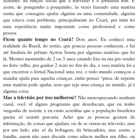
acreditei: na função social que a televisão e o jornalista têm. E
assim, de pouquinho a pouquinho, às vezes fazendo uma matéria
sentia que conseguia ajudar alguém ou uma comunidade, alguém
que estava com problema, principalmente no Ceará, pra mim foi
uma experiência muito importante como profissional e como
pessoa.
Ficou quanto tempo no Ceará?
Dois anos. Eu conheci uma
realidade do Brasil, do sertão, que poucas pessoas conhecem, e fui
até finalista do prêmio Ayrton Senna por algumas matérias que fiz
lá. Mostrei menininho de 2 ou 3 anos catando lixo na rua pra vender
no ferro velho, pra ganhar 2 reais no fim do dia, e essa matéria foi a
que encerrou o Jornal Nacional uma vez, e todo mundo começou a
mandar ajuda para aquelas crianças, então pensei “puxa, de repente
uma matéria pode ajudar, nem que seja uma criança no mundo, já é
alguma coisa.
Mas a televisão por isso melhorou?
Não menosprezando nenhum
canal, você vê alguns programas que deseducam, que eu tenho
vergonha de assistir, e eu custo acreditar que a população brasileira
queira só assistir porcaria. Acho que as pessoas gostam de
informação, de coisas que ajudam, ou de se verem na televisão, mas
por um lado, não só da bobagem, da brincadeira, mas assim, a
família, quem não quer discutir como educar melhor um filho, ou