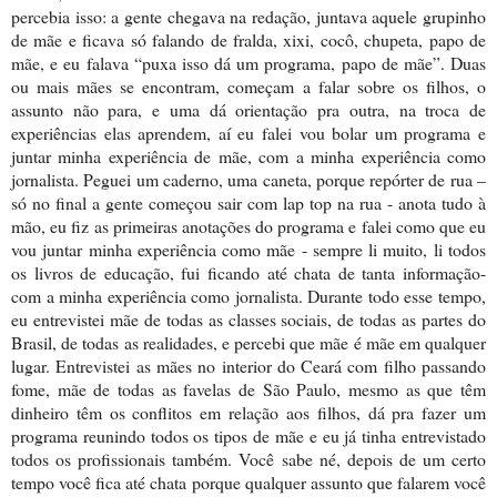
percebia isso: a gente chegava na redação, juntava aquele grupinho
de mãe e ficava só falando de fralda, xixi, cocô, chupeta, papo de
mãe, e eu falava “puxa isso dá um programa, papo de mãe”. Duas
ou mais mães se encontram, começam a falar sobre os filhos, o
assunto não para, e uma dá orientação pra outra, na troca de
experiências elas aprendem, aí eu falei vou bolar um programa e
juntar minha experiência de mãe, com a minha experiência como
jornalista. Peguei um caderno, uma caneta, porque repórter de rua –
só no final a gente começou sair com lap top na rua - anota tudo à
mão, eu fiz as primeiras anotações do programa e falei como que eu
vou juntar minha experiência como mãe - sempre li muito, li todos
os livros de educação, fui ficando até chata de tanta informação-
com a minha experiência como jornalista. Durante todo esse tempo,
eu entrevistei mãe de todas as classes sociais, de todas as partes do
Brasil, de todas as realidades, e percebi que mãe é mãe em qualquer
lugar. Entrevistei as mães no interior do Ceará com filho passando
fome, mãe de todas as favelas de São Paulo, mesmo as que têm
dinheiro têm os conflitos em relação aos filhos, dá pra fazer um
programa reunindo todos os tipos de mãe e eu já tinha entrevistado
todos os profissionais também. Você sabe né, depois de um certo
tempo você fica até chata porque qualquer assunto que falarem você