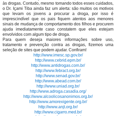
às drogas. Contudo, mesmo tomando todos esses cuidados,
o Dr. Içami Tiba ainda faz um alerta: são muitos os motivos
que levam os jovens a procurar a droga, por isso é
imprescindível que os pais fiquem atentos aos menores
sinais de mudança de comportamento dos filhos e procurem
ajuda imediatamente caso constatem que eles estejam
envolvidos com algum tipo de droga.
Para quem deseja maiores informações sobre uso,
tratamento e prevenção contra as drogas, fizemos uma
seleção de sites que podem ajudar. Confiram!
http://www.imesc.sp.gov.br/
http://www.cebrid.epm.br/
http://www.antidrogas.com.br/
http://www.febract.org.br/
http://www.senad.gov.br/
http://www.abead.com.br/
http://www.uniad.org.br/
http://www.adroga.casadia.org/
http://www.alcoolicosanonimos.org.br/
http://www.amorexigente.org.br/
http://www.anjt.org.br/
http://www.cigarro.med.br/