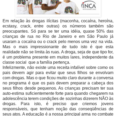
Em relação às drogas ilícitas (maconha, cocaína, heroína,
ecstasy, crack, entre outras) os números também são
preocupantes. Só para se ter uma idéia, quase 50% das
crianças de rua no Rio de Janeiro e em São Paulo já
usaram a cocaína ou o crack pelo menos uma vez na vida.
Mas o mais impressionante de tudo isto é que esta
realidade não se limita às ruas. A droga, seja de que tipo for,
é um problema presente em muitos lares, independente da
classe social que a família pertença.
Infelizmente, não existe uma receita infalível sobre como os
pais devem agir para evitar que seus filhos se envolvam
com drogas. Mas o que ficou muito claro durante a conversa
no programa é que os pais devem preparar a cabeça dos
seus filhos desde pequenos. As crianças precisam ter sua
auto-estima suficientemente forte para quando chegarem na
adolescência terem condições de sozinhas dizerem NÃO às
drogas. Para isto, é preciso que criemos jovens
responsáveis, que tenham noção das conseqüências de
seus atos. A educação é a nossa principal arma no combate