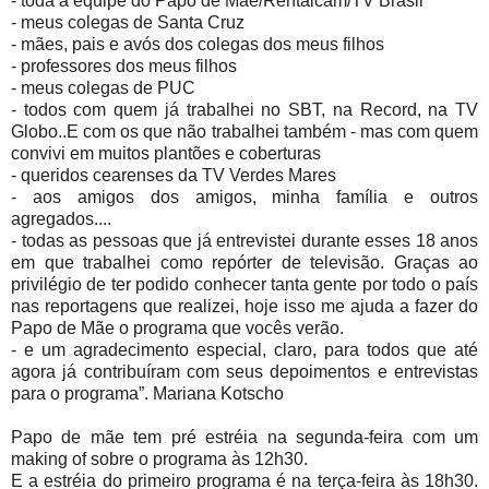
- toda a equipe do Papo de Mãe/Rentalcam/TV Brasil
- meus colegas de Santa Cruz
- mães, pais e avós dos colegas dos meus filhos
- professores dos meus filhos
- meus colegas de PUC
- todos com quem já trabalhei no SBT, na Record, na TV
Globo..E com os que não trabalhei também - mas com quem
convivi em muitos plantões e coberturas
- queridos cearenses da TV Verdes Mares
- aos amigos dos amigos, minha família e outros
agregados....
- todas as pessoas que já entrevistei durante esses 18 anos
em que trabalhei como repórter de televisão. Graças ao
privilégio de ter podido conhecer tanta gente por todo o país
nas reportagens que realizei, hoje isso me ajuda a fazer do
Papo de Mãe o programa que vocês verão.
- e um agradecimento especial, claro, para todos que até
agora já contribuíram com seus depoimentos e entrevistas
para o programa”. Mariana Kotscho
Papo de mãe tem pré estréia na segunda-feira com um
making of sobre o programa às 12h30.
E a estréia do primeiro programa é na terça-feira às 18h30.