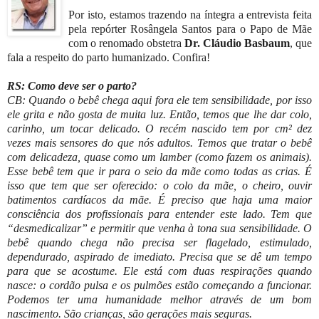
Por isto, estamos trazendo na íntegra a entrevista feita
pela repórter Rosângela Santos para o Papo de Mãe
com o renomado obstetra
Dr. Cláudio Basbaum
, que
fala a respeito do parto humanizado. Confira!
RS: Como deve ser o parto?
CB: Quando o bebê chega aqui fora ele tem sensibilidade, por isso
ele grita e não gosta de muita luz. Então, temos que lhe dar colo,
carinho, um tocar delicado. O recém nascido tem por cm² dez
vezes mais sensores do que nós adultos. Temos que tratar o bebê
com delicadeza, quase como um lamber (como fazem os animais).
Esse bebê tem que ir para o seio da mãe como todas as crias. É
isso que tem que ser oferecido: o colo da mãe, o cheiro, ouvir
batimentos cardíacos da mãe.
É preciso que haja uma maior
consciência dos profissionais para entender este lado. Tem que
“desmedicalizar” e permitir que venha à tona sua sensibilidade. O
bebê quando chega não precisa ser flagelado, estimulado,
dependurado, aspirado de imediato. Precisa que se dê um tempo
para que se acostume. Ele está com duas respirações quando
nasce: o cordão pulsa e os pulmões estão começando a funcionar.
Podemos ter uma humanidade melhor através de um bom
nascimento. São crianças, são gerações mais seguras.