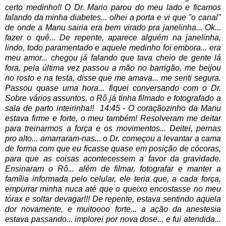
certo medinho!!
O Dr. Mario parou do meu lado e ficamos
falando da minha diabetes... olhei a porta e vi que "o canal"
de onde a Manu sairia era bem virado pra janelinha... Ok...
fazer o quê...
De repente, aparece alguém na janelinha,
lindo, todo paramentado e aquele medinho foi embora... era
meu amor... chegou já falando que tava cheio de gente lá
fora, pela última vez passou a mão no barrigão, me beijou
no rosto e na testa, disse que me amava... me senti segura.
Passou quase uma hora... fiquei conversando com o Dr.
Sobre vários assuntos, o Rô já tinha filmado e fotografado a
sala de parto inteirinha!!
14:45 - O coraçãozinho da Manu
estava firme e forte, o meu também! Resolveram me deitar
para treinarmos a força e os movimentos... Deitei, pernas
pro alto... amarraram-nas... o Dr. começou a levantar a cama
de forma com que eu ficasse quase em posição de cócoras,
para que as coisas acontecessem a favor da gravidade.
Ensinaram o Rô... além de filmar, fotografar e manter a
família informada pelo celular, ele teria que, a cada força,
empurrar minha nuca até que o queixo encostasse no meu
tórax e soltar devagar!!! De repente, estava sentindo aquela
dor novamente, e muitoooo forte... a ação da anestesia
estava passando... implorei por nova dose... e fui atendida...