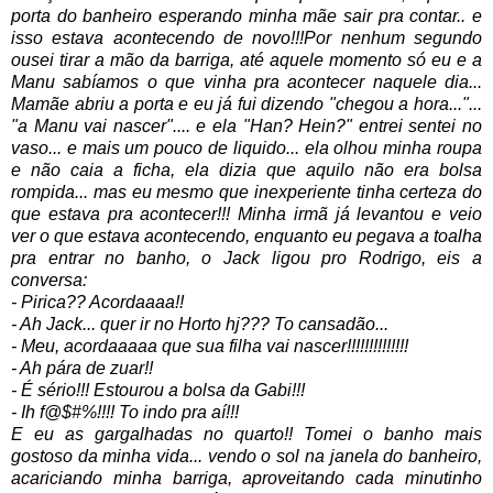
porta do banheiro esperando minha mãe sair pra contar.. e
isso estava acontecendo de novo!!!Por nenhum segundo
ousei tirar a mão da barriga, até aquele momento só eu e a
Manu sabíamos o que vinha pra acontecer naquele dia...
Mamãe abriu a porta e eu já fui dizendo "chegou a hora..."...
"a Manu vai nascer".... e ela "Han? Hein?" entrei sentei no
vaso... e mais um pouco de liquido... ela olhou minha roupa
e não caia a ficha, ela dizia que aquilo não era bolsa
rompida... mas eu mesmo que inexperiente tinha certeza do
que estava pra acontecer!!!
Minha irmã já levantou e veio
ver o que estava acontecendo, enquanto eu pegava a toalha
pra entrar no banho, o Jack ligou pro Rodrigo, eis a
conversa:
- Pirica?? Acordaaaa!!
- Ah Jack... quer ir no Horto hj??? To cansadão...
- Meu, acordaaaaa que sua filha vai nascer!!!!!!!!!!!!!!
- Ah pára de zuar!!
- É sério!!! Estourou a bolsa da Gabi!!!
- Ih f@$#%!!!! To indo pra aí!!!
E eu as gargalhadas no quarto!! Tomei o banho mais
gostoso da minha vida... vendo o sol na janela do banheiro,
acariciando minha barriga, aproveitando cada minutinho