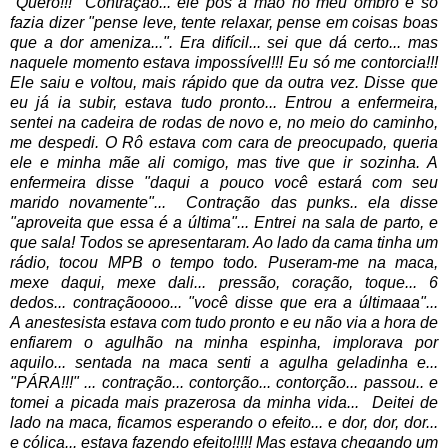
"Quero!!!"
Contração... ele pôs a mão no meu ombro e só
fazia dizer "pense leve, tente relaxar, pense em coisas boas
que a dor ameniza...". Era difícil... sei que dá certo... mas
naquele momento estava impossível!!! Eu só me contorcia!!!
Ele saiu e voltou, mais rápido que da outra vez. Disse que
eu já ia subir, estava tudo pronto... Entrou a enfermeira,
sentei na cadeira de rodas de novo e, no meio do caminho,
me despedi. O Rô estava com cara de preocupado, queria
ele e minha mãe ali comigo, mas tive que ir sozinha. A
enfermeira disse "daqui a pouco você estará com seu
marido novamente"...
Contração das punks.. ela disse
"aproveita que essa é a última"... Entrei na sala de parto, e
que sala! Todos se apresentaram. Ao lado da cama tinha um
rádio, tocou MPB o tempo todo. Puseram-me na maca,
mexe daqui, mexe dali... pressão, coração, toque... 6
dedos... contraçãoooo... "você disse que era a últimaaa"...
A
anestesista estava com tudo pronto e eu não via a hora de
enfiarem o agulhão na minha espinha, implorava por
aquilo... sentada na maca senti a agulha geladinha e...
"PÁRA!!!" ... contração... contorção... contorção... passou.. e
tomei a picada mais prazerosa da minha vida...
Deitei de
lado na maca, ficamos esperando o efeito... e dor, dor, dor...
e cólica... estava fazendo efeito!!!!! Mas estava chegando um