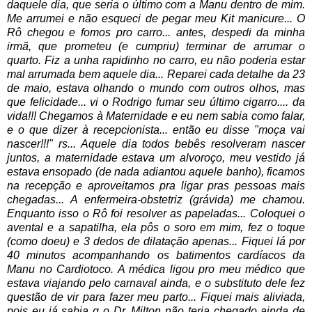
daquele dia, que seria o último com a Manu dentro de mim.
Me arrumei e não esqueci de pegar meu Kit manicure... O
Rô chegou e fomos pro carro... antes, despedi da minha
irmã, que prometeu (e cumpriu) terminar de arrumar o
quarto. Fiz a unha rapidinho no carro, eu não poderia estar
mal arrumada bem aquele dia... Reparei cada detalhe da 23
de maio, estava olhando o mundo com outros olhos, mas
que felicidade... vi o Rodrigo fumar seu último cigarro.... da
vida!!! Chegamos à Maternidade e eu nem sabia como falar,
e o que dizer à recepcionista... então eu disse "moça vai
nascer!!!" rs... Aquele dia todos bebês resolveram nascer
juntos, a maternidade estava um alvoroço, meu vestido já
estava ensopado (de nada adiantou aquele banho), ficamos
na recepção e aproveitamos pra ligar pras pessoas mais
chegadas... A enfermeira-obstetriz (grávida) me chamou.
Enquanto isso o Rô foi resolver as papeladas... Coloquei o
avental e a sapatilha, ela pôs o soro em mim, fez o toque
(como doeu) e 3 dedos de dilatação apenas... Fiquei lá por
40 minutos acompanhando os batimentos cardíacos da
Manu no Cardiotoco. A médica ligou pro meu médico que
estava viajando pelo carnaval ainda, e o substituto dele fez
questão de vir para fazer meu parto... Fiquei mais aliviada,
pois eu já sabia q o Dr. Milton não teria chegado ainda de