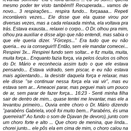
mesmo poder ter visto também!!! Recuperada... vamos de
novo... 3 respirações... respira fundo... forçaaaa... Repeti
incontáveis vezes...
Ele disse que ela quase virou por
diversas vezes, mas a cada relaxada minha, ela voltava pra
trás.
Estava exausta... relaxei o corpo... O Dr. olhou pra mim,
olhou pra auxiliar e disse algo que não entendi, mas sabia o
que ele queria dizer. "Fórceps..." E
ra tudo que eu não
queria... eu ia conseguir!!! Então, sem ele mandar comecei...
Respirei 3x... Respirei fundo sem soltar... e fiz muita, muita,
muita força...
Enquanto fazia força, via pelos óculos os olhos
do Dr. Mário e reconhecia assim tudo o que ele estava
pensando... Estava vidrado, sem piscar, e eu não estava
mais agüentando... Ia desistir daquela força e relaxar, mas
ele disse "se continuar nessa força ela vai vir", mas eu
estava sem ar... Ameacei parar, mas peguei mais um pouco
de ar, sem parar de fazer força... 16:23 - Senti minha filha
sair de dentro de mim... quase tentei me levantar, mas ele a
levantou primeiro... Ouvia entre choro o Dr. Mário dizendo
"parabéns Gabriela, você foi muito bem... Parabéns, és uma
guerreira!!" Ao fundo o som de Djavan (te devoro), junto com
um choro forte e alto ... Que choro de menina, que linda...
chorei junto... ele pôs ela em cima de mim, o choro calou na