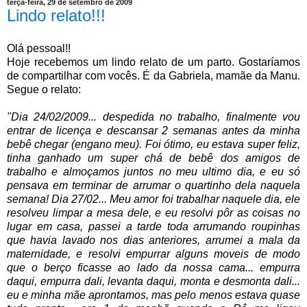
terça-feira, 29 de setembro de 2009
Lindo relato!!!
Olá pessoal!!
Hoje recebemos um lindo relato de um parto. Gostaríamos
de compartilhar com vocês. É da Gabriela, mamãe da Manu.
Segue o relato:
"Dia 24/02/2009... despedida no trabalho, finalmente vou
entrar de licença e descansar 2 semanas antes da minha
bebê chegar (engano meu). Foi ótimo, eu estava super feliz,
tinha ganhado um super chá de bebê dos amigos de
trabalho e almoçamos juntos no meu ultimo dia, e eu só
pensava em terminar de arrumar o quartinho dela naquela
semana! Dia 27/02... Meu amor foi trabalhar naquele dia, ele
resolveu limpar a mesa dele, e eu resolvi pôr as coisas no
lugar em casa, passei a tarde toda arrumando roupinhas
que havia lavado nos dias anteriores, arrumei a mala da
maternidade, e resolvi empurrar alguns moveis de modo
que o berço ficasse ao lado da nossa cama... empurra
daqui, empurra dali, levanta daqui, monta e desmonta dali...
eu e minha mãe aprontamos, mas pelo menos estava quase