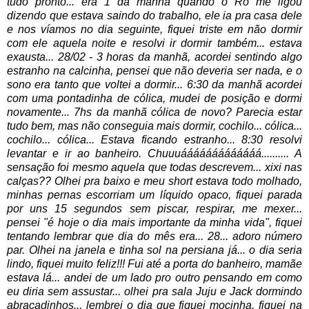
tudo pronto... era 1 da manhã quando o Rô me ligou
dizendo que estava saindo do trabalho, ele ia pra casa dele
e nos víamos no dia seguinte, fiquei triste em não dormir
com ele aquela noite e resolvi ir dormir também... estava
exausta... 28/02 - 3 horas da manhã, acordei sentindo algo
estranho na calcinha, pensei que não deveria ser nada, e o
sono era tanto que voltei a dormir... 6:30 da manhã acordei
com uma pontadinha de cólica, mudei de posição e dormi
novamente... 7hs da manhã cólica de novo? Parecia estar
tudo bem, mas não conseguia mais dormir, cochilo... cólica...
cochilo... cólica... Estava ficando estranho... 8:30 resolvi
levantar e ir ao banheiro. Chuuuááááááááááááá.......... A
sensação foi mesmo aquela que todas descrevem... xixi nas
calças?? Olhei pra baixo e meu short estava todo molhado,
minhas pernas escorriam um líquido opaco, fiquei parada
por uns 15 segundos sem piscar, respirar, me mexer...
pensei "é hoje o dia mais importante da minha vida", fiquei
tentando lembrar que dia do mês era... 28... adoro número
par. Olhei na janela e tinha sol na persiana já... o dia seria
lindo, fiquei muito feliz!!! Fui até a porta do banheiro, mamãe
estava lá... andei de um lado pro outro pensando em como
eu diria sem assustar... olhei pra sala Juju e Jack dormindo
abraçadinhos... lembrei o dia que fiquei mocinha, fiquei na