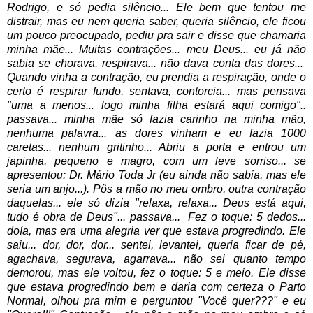
Rodrigo, e só pedia silêncio...
Ele bem que tentou me
distrair, mas eu nem queria saber, queria silêncio, ele ficou
um pouco preocupado, pediu pra sair e disse que chamaria
minha mãe...
Muitas contrações... meu Deus... eu já não
sabia se chorava, respirava... não dava conta das dores...
Quando vinha a contração, eu prendia a respiração, onde o
certo é respirar fundo, sentava, contorcia... mas pensava
"uma a menos... logo minha filha estará aqui comigo"..
passava... minha mãe só fazia carinho na minha mão,
nenhuma palavra... as dores vinham e eu fazia 1000
caretas... nenhum gritinho...
Abriu a porta e entrou um
japinha, pequeno e magro, com um leve sorriso... se
apresentou: Dr. Mário Toda Jr (eu ainda não sabia, mas ele
seria um anjo...). Pôs a mão no meu ombro, outra contração
daquelas... ele só dizia "relaxa, relaxa... Deus está aqui,
tudo é obra de Deus"... passava...
Fez o toque: 5 dedos...
doía, mas era uma alegria ver que estava progredindo. Ele
saiu... dor, dor, dor... sentei, levantei, queria ficar de pé,
agachava, segurava, agarrava... não sei quanto tempo
demorou, mas ele voltou, fez o toque: 5 e meio.
Ele disse
que estava progredindo bem e daria com certeza o Parto
Normal, olhou pra mim e perguntou "Você quer???" e eu