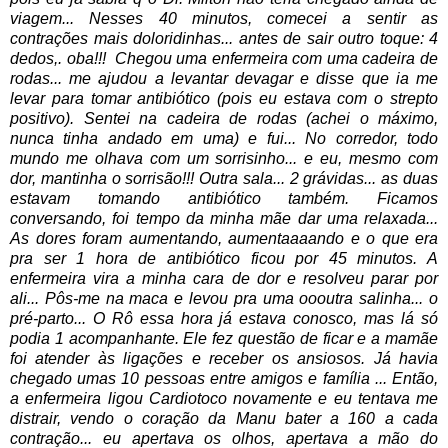
viagem... Nesses 40 minutos, comecei a sentir as
contrações mais doloridinhas... antes de sair outro toque: 4
dedos,. oba!!! Chegou uma enfermeira com uma cadeira de
rodas... me ajudou a levantar devagar e disse que ia me
levar para tomar antibiótico (pois eu estava com o strepto
positivo). Sentei na cadeira de rodas (achei o máximo,
nunca tinha andado em uma) e fui...
No corredor, todo
mundo me olhava com um sorrisinho... e eu, mesmo com
dor, mantinha o sorrisão!!! Outra sala... 2 grávidas... as duas
estavam tomando antibiótico também. Ficamos
conversando, foi tempo da minha mãe dar uma relaxada...
As dores foram aumentando, aumentaaaando e o que era
pra ser 1 hora de antibiótico ficou por 45 minutos. A
enfermeira vira a minha cara de dor e resolveu parar por
ali... Pôs-me na maca e levou pra uma oooutra salinha... o
pré-parto... O Rô essa hora já estava conosco, mas lá só
podia 1 acompanhante. Ele fez questão de ficar e a mamãe
foi atender às ligações e receber os ansiosos. Já havia
chegado umas 10 pessoas entre amigos e família ... Então,
a enfermeira ligou Cardiotoco novamente e eu tentava me
distrair, vendo o coração da Manu bater a 160 a cada
contração... eu apertava os olhos, apertava a mão do