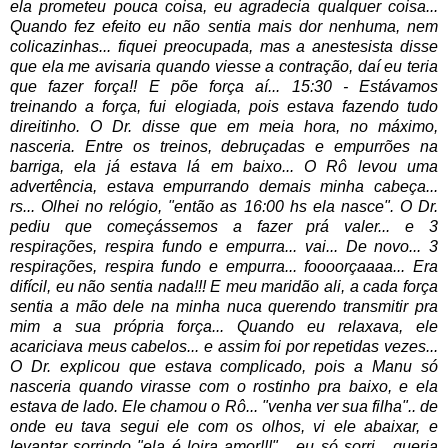
ela prometeu pouca coisa, eu agradecia qualquer coisa...
Quando fez efeito eu não sentia mais dor nenhuma, nem
colicazinhas... fiquei preocupada, mas a anestesista disse
que ela me avisaria quando viesse a contração, daí eu teria
que fazer força!! E põe força aí... 15:30 - Estávamos
treinando a força, fui elogiada, pois estava fazendo tudo
direitinho. O Dr. disse que em meia hora, no máximo,
nasceria. Entre os treinos, debruçadas e empurrões na
barriga, ela já estava lá em baixo... O Rô levou uma
advertência, estava empurrando demais minha cabeça...
rs... Olhei no relógio, "então as 16:00 hs ela nasce".
O Dr.
pediu que começássemos a fazer prá valer... e 3
respirações, respira fundo e empurra... vai...
De novo... 3
respirações, respira fundo e empurra... foooorçaaaa...
Era
difícil, eu não sentia nada!!! E meu maridão ali, a cada força
sentia a mão dele na minha nuca querendo transmitir pra
mim a sua própria força... Quando eu relaxava, ele
acariciava meus cabelos... e assim foi por repetidas vezes...
O Dr. explicou que estava complicado, pois a Manu só
nasceria quando virasse com o rostinho pra baixo, e ela
estava de lado. Ele chamou o Rô... "venha ver sua filha".. de
onde eu tava segui ele com os olhos, vi ele abaixar, e
levantar sorrindo "ela é loira amor!!!"... eu só sorri... queria