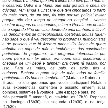
convidadas é a Liana que tem 6 filhos (ela teve parto normal
e cesárea). Outra é a Marta, que está grávida e cheia de
dúvidas. Tem ainda a Cristiane que tem cinco filhos (o parto
do mais novo, de um ano, foi feito por um policial militar
porque não deu tempo de chegar ao hospital – vamos
mostrar imagens emocionantes) e tem a Renata que decidiu
ter o segundo filho em casa dentro de uma banheira inflável.
Há depoimentos de ginecologistas, obstetras, doulas (quem
não sabe o que é vai descobrir no programa), nutricionistas
e de policiais que já fizeram partos. Os filhos de quem
trabalha no papo de mãe e também os dos convidados
participam do programa. Um programa interessante pra
quem pensa em ter filhos, pra quem está esperando a
chegada de um bebê e também pra quem já passou por
isso. Para as mães, os pais, os avós, tios e
curiosos....Embora o papo seja de mãe todos da família
participam!!!! Os homens também !!!"
(Mariana e Roberta)
E aqui no site queremos que vocês participem! Relatem
suas experiências, comentem o assunto, enviem suas
opiniões, sintam-se à vontade. Este espaço é para isto!
Não percam!!! É amanhã, quinta-feira, às 17h30. Reprises
no domingo (13h30), na segunda (12h30) e na terça
(17h30).