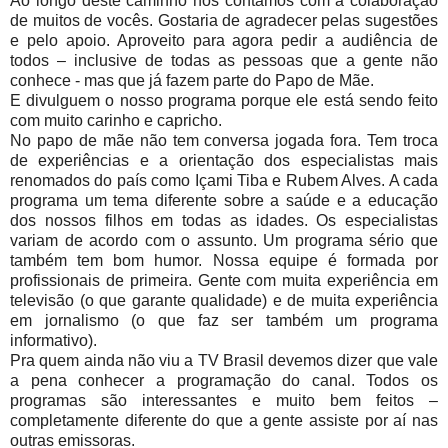
Ao longo deste caminho nós contamos com a colaboração
de muitos de vocês. Gostaria de agradecer pelas sugestões
e pelo apoio. Aproveito para agora pedir a audiência de
todos – inclusive de todas as pessoas que a gente não
conhece - mas que já fazem parte do Papo de Mãe.
E divulguem o nosso programa porque ele está sendo feito
com muito carinho e capricho.
No papo de mãe não tem conversa jogada fora. Tem troca
de experiências e a orientação dos especialistas mais
renomados do país como Içami Tiba e Rubem Alves. A cada
programa um tema diferente sobre a saúde e a educação
dos nossos filhos em todas as idades. Os especialistas
variam de acordo com o assunto. Um programa sério que
também tem bom humor. Nossa equipe é formada por
profissionais de primeira. Gente com muita experiência em
televisão (o que garante qualidade) e de muita experiência
em jornalismo (o que faz ser também um programa
informativo).
Pra quem ainda não viu a TV Brasil devemos dizer que vale
a pena conhecer a programação do canal. Todos os
programas são interessantes e muito bem feitos –
completamente diferente do que a gente assiste por aí nas
outras emissoras.