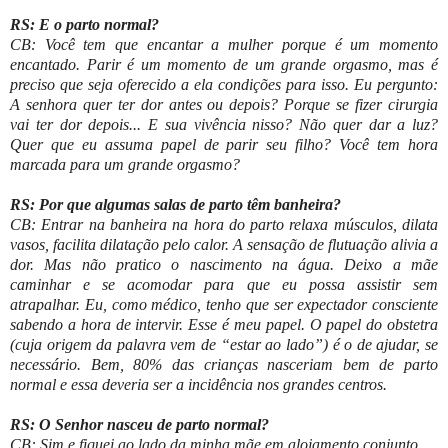
RS: E o parto normal?
CB: Você tem que encantar a mulher porque é um momento
encantado. Parir é um momento de um grande orgasmo, mas é
preciso que seja oferecido a ela condições para isso. Eu pergunto:
A senhora quer ter dor antes ou depois? Porque se fizer cirurgia
vai ter dor depois... E sua vivência nisso? Não quer dar a luz?
Quer que eu assuma papel de parir seu filho? Você tem hora
marcada para um grande orgasmo?
RS: Por que algumas salas de parto têm banheira?
CB: Entrar na banheira na hora do parto relaxa músculos, dilata
vasos, facilita dilatação pelo calor. A sensação de flutuação alivia a
dor. Mas não pratico o nascimento na água. Deixo a mãe
caminhar e se acomodar para que eu possa assistir sem
atrapalhar. Eu, como médico, tenho que ser expectador consciente
sabendo a hora de intervir. Esse é meu papel. O papel do obstetra
(cuja origem da palavra vem de “estar ao lado”) é o de ajudar, se
necessário. Bem, 80% das crianças nasceriam bem de parto
normal e essa deveria ser a incidência nos grandes centros.
RS: O Senhor nasceu de parto normal?
CB: Sim e fiquei ao lado da minha mãe em alojamento conjunto.