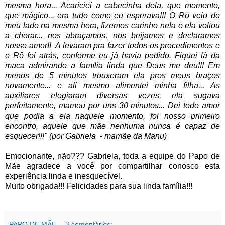
mesma hora... Acariciei a cabecinha dela, que momento,
que mágico... era tudo como eu esperava!!! O Rô veio do
meu lado na mesma hora, fizemos carinho nela e ela voltou
a chorar... nos abraçamos, nos beijamos e declaramos
nosso amor!! A levaram pra fazer todos os procedimentos e
o Rô foi atrás, conforme eu já havia pedido. Fiquei lá da
maca admirando a família linda que Deus me deu!!! Em
menos de 5 minutos trouxeram ela pros meus braços
novamente... e ali mesmo alimentei minha filha... As
auxiliares elogiaram diversas vezes, ela sugava
perfeitamente, mamou por uns 30 minutos... Dei todo amor
que podia a ela naquele momento, foi nosso primeiro
encontro, aquele que mãe nenhuma nunca é capaz de
esquecer!!!" (por Gabriela - mamãe da Manu)
Emocionante, não???
Gabriela, toda a equipe do Papo de
Mãe agradece a você por compartilhar conosco esta
experiência linda e inesquecível.
Muito obrigada!!! Felicidades para sua linda família!!!
PAPO DE MÃE
3 comentários: