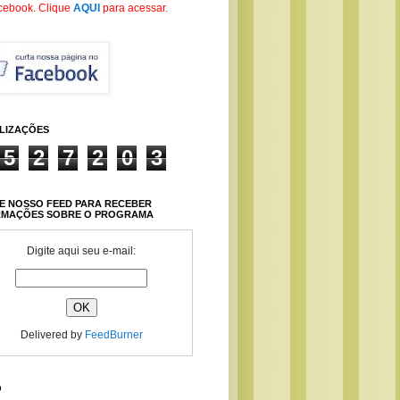
cebook
. Clique
AQUI
para acessar.
ALIZAÇÕES
5
2
7
2
0
3
E NOSSO FEED PARA RECEBER
RMAÇÕES SOBRE O PROGRAMA
Digite aqui seu e-mail:
Delivered by
FeedBurner
O