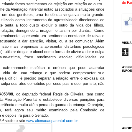
do Fa
, criando fortes sentimentos de rejeição em relação ao outro.
me da Alienação Parental estão associados a situações onde
m um dos genitores, uma tendência vingativa muito grande.
 utilizado como instrumento da agressividade direcionada ao
nte tenta a todo custo excluir o outro da vida dos filhos,
 a relação, denegrindo a imagem e assim por diante... Como
normalmente, apresenta um sentimento constante de raiva e
 recusando a dar atenção, visitar, ou a se comunicar. Além
VISU
 são mais propensas a apresentar distúrbios psicológicos
1
 utilizar drogas e álcool como forma de aliviar a dor e culpa
uto-estima, fraco rendimento escolar, dificuldades de
.
ASSIN
e extremamente maléfica e errônea que pode acarretar
INFO
na vida de uma criança e que podem comprometer sua
eja difícil, é preciso separar a relação entre o ex-casal da
m culpa dos atos cometidos por seus pais e que, por isto, não
4053/08
, do deputado federal Regis de Oliveira, tem como
a Alienação Parental e estabelece diversas punições para
tência e multa até a perda da guarda da criança. O projeto,
vo, terá agora seu mérito examinado pela Comissão de
a e depois irá para o Senado.
P visite o site
www.alienacaoparental.com.br
.
APOI