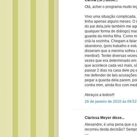
Olá, achei o programa muito leg
Vivo uma situação complicada,
tinha apenas alguns meses. O 
do pai dela,(ele também me ag
qualquer forma de diálogo) mas
guarda da minha filha. Como me
criá-la sozinha. Chegam a fala
abandono, (pois trabalho e est
disseram que a menina sofreu ab
mentira!). Tentei diversas vez
vezes que era determinado em 
que acontece cada vez mais, s
passar 2 dias na casa dele pq
me defender de tais acusações
pegar a guarda dela parem, poi
contra mim, ainda fico com med
Abraços a todos!!!
26 de janeiro de 2010 às 09:52
Clarissa Meyer disse...
Alexandre, é uma pena que o j
recorreu desta decisão? Sempr
---