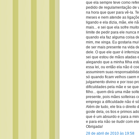
que ela sempre teve como refe
pedido de regulamentação de v
na hora que quer para vê-la. T
meses e nem atende as ligações
ligando e ela dizia, mãe, ele n
mais... e sei que ela sofre mui
limite de pedir para ele nunca 
quando ela faz alguma coisa de
mim, me xinga. Eu gostaria mui
de ser mais presente na vida d
dele. O que ele quer é inferniz
sei que estou de mãos atadas e 
alegando que a minha filha est
essa lei, ou então ela não é co
assumirem suas responsabilida
só quando ficam velhos caem n
julgamento divino e por isso p
dificuldades pela mãe e se quem
filho... quem dirá uma mãe solt
presente, pois mães solteiras 
emprego a dificuldade não é só
Além de tudo, ele tira o direit
goste dela, os tios e primos ad
que é um absurdo e para a minha
e para ela não se iludir com el
Obrigada!
28 de abril de 2010 às 19:58