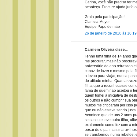
Carina, você não precisa ter med
aconteça. Procure ajuda jurídi
Grata pela participação!
Clarissa Meyer
Equipe Papo de mãe
26 de janeiro de 2010 às 10:19
Carmem Oliveira disse...
Tenho uma filha de 14 anos que
me procurar, mas não procurava 
aniversário do ano retrasado e
capaz de fazer o mesmo pela fil
a levou para viajar, nunca pass
de atitude minha. Quantas veze
filha, que a reconhecesse como 
fama de quem não aceitou o té
quem tomei a iniciativa de desf
os outros e não cumprir sua ob
muitos me criticaram por isso p
que eu não estava sendo justa 
Acontece que de uns 2 anos pra
se casou e teve outra filha, ali
exatamente como fez com a min
posar de o pai mais maravilhos
se transformou numa rebelde, 