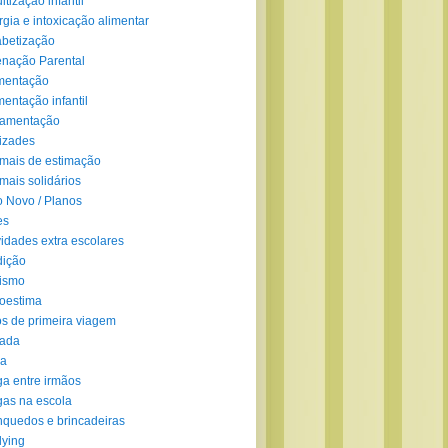
ltização infantil
rgia e intoxicação alimentar
abetização
enação Parental
mentação
mentação infantil
amentação
izades
mais de estimação
mais solidários
 Novo / Planos
es
vidades extra escolares
dição
ismo
oestima
s de primeira viagem
lada
ra
ga entre irmãos
gas na escola
nquedos e brincadeiras
lying