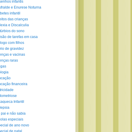
enhos infantis
fralde e Enurese Noturna
betes infantil
eitos das crianças
lexia e Discalculia
túrbios do sono
isão de tarefas em casa
logo com filhos
rio de gravidez
nças e vacinas
nças raras
ogas
logia
ucação
cação financeira
tricidade
ometriose
aqueca Infantil
lepsia
 pai e não sabia
olas especiais
ecial de ano novo
ecial de natal