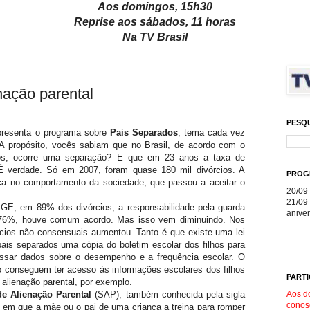
Aos domingos, 15h30
Reprise aos sábados, 11 horas
Na TV Brasil
nação parental
PESQ
presenta o programa sobre
Pais Separados
, tema cada vez
A propósito, vocês sabiam que no Brasil, de acordo com o
os, ocorre uma separação? E que em 23 anos a taxa de
É verdade. Só em 2007, foram quase 180 mil divórcios. A
PROG
ça no comportamento da sociedade, que passou a aceitar o
20/09 
21/09 
IBGE, em 89% dos divórcios, a responsabilidade pela guarda
aniver
m 76%, houve comum acordo. Mas isso vem diminuindo. Nos
rcios não consensuais aumentou. Tanto é que existe uma lei
pais separados uma cópia do boletim escolar dos filhos para
ssar dados sobre o desempenho e a frequência escolar. O
ão conseguem ter acesso às informações escolares dos filhos
PARTI
alienação parental, por exemplo.
Aos d
e Alienação Parental
(SAP), também conhecida pela sigla
conos
 em que a mãe ou o pai de uma criança a treina para romper