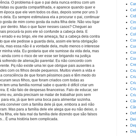
rência. O problema é que o pai dela nunca entrou com um
Car
isitas ou guarda compartilhada, e aparece quando quer e
Cel
em época que ele vem todos os dias, depois some por uns 3
Cid
 dela. Eu sempre estimulava ela a procurar o pai, continuar
ão gosta de mim como gosta da outra filha dele. Não vou ligar
Cir
to por dentro. Mas o que fazer nesses casos? Cheguei ao
Coi
mais procurá-la pois ele só confunde a cabeça dela. E
Co
 errado e eu brigo, ele me ameaça, faz a cabeça dela contra
Com
to que ele pedisse a guarda dela, assim ele teria obrigação
ela, mas essa não é a vontade dela, muito menos o interesse
Com
ar minha vida. Eu gostaria que ele sumisse da vida dela, mas
Co
ainda corro o risco de ver esse ser brigando na justiça
Co
á sofrendo de alienação parental. Eu não concordo com
Cre
erente. Pq não existe uma lei que obrigue pais ausentes a
des com os filhos desde pequenos. Muitos vivem a vida e
Cri
a consciência de que foram péssimos pais e têm medo do
Cri
rocuram seus filhos, que foram criados com todas as
Cri
 tem uma família normal sabe o quanto é difícil criar um
Cri
eira. E não falo de despesas financeiras. Falo de educar, ser
como eu, ainda precisam se matar de trabalhar pois sem
Cri
 para ela, já que tem uma boca para alimentar sozinha.
Câ
o dela conviver com a família dele já que, embora a avó não
Cân
oram. Mas para a família dele ele alega que eu não deixo, o
Def
 filha, ele fala mal da família dele dizendo que são falsos
es... É uma história bem complicada.
Dei
De
Dep