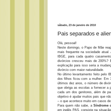
sábado, 23 de janeiro de 2010
Pais separados e alie
Olá, pessoal!
Neste domingo, o Papo de Mãe rea
mais frequente na sociedade atual.
IBGE, para cada quatro casament
divórcios cresceu mais de 200%? 
explicação para isso seria a mudan
divórcio com maior naturalidade.
No último levantamento feito pelo 
dos filhos ficou com a mulher. E
últimos dez anos, o número de divó
que obriga as escolas a fornecer a 
cada um dos genitores, além de pa
objetivo é ajudar muitos pais que n
– o que acontece muito em casos de 
Para quem não sabe, a
Síndrome d
em inglês PAS, consiste na situação