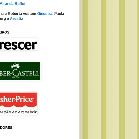
 Miranda Buffet
na e Roberta vestem
Ginestra
, Paula
erg e
Arestta
EIROS
IDORES