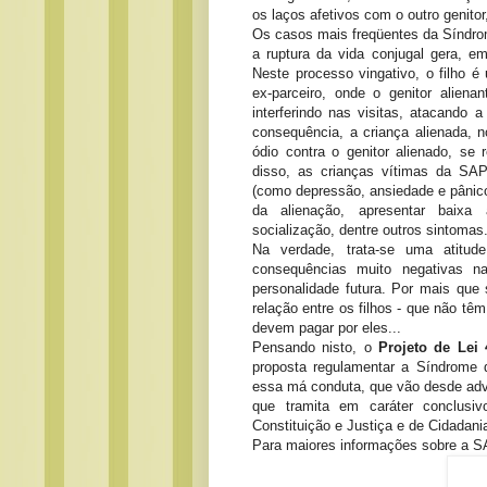
os laços afetivos com o outro genitor
Os casos mais freqüentes da Síndro
a ruptura da vida conjugal gera, e
Neste processo vingativo, o filho é
ex-parceiro, onde o genitor aliena
interferindo nas visitas, atacando
consequência, a criança alienada, 
ódio contra o genitor alienado, se
disso, as crianças vítimas da SAP
(como depressão, ansiedade e pânico),
da alienação, apresentar baixa a
socialização, dentre outros sintomas
Na verdade, trata-se uma atitud
consequências muito negativas 
personalidade futura. Por mais que s
relação entre os filhos - que não tê
devem pagar por eles...
Pensando nisto, o
Projeto de Lei 
proposta regulamentar a Síndrome d
essa má conduta, que vão desde adver
que tramita em caráter conclusi
Constituição e Justiça e de Cidadani
Para maiores informações sobre a SA