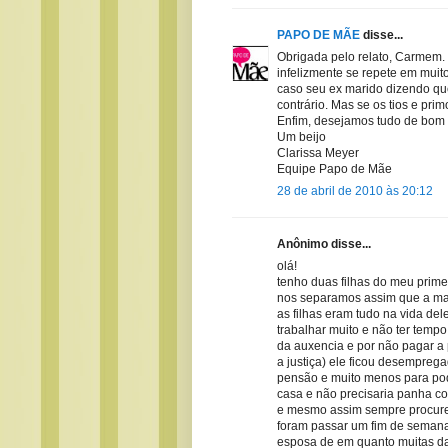
PAPO DE MÃE
disse...
Obrigada pelo relato, Carmem
infelizmente se repete em muito
caso seu ex marido dizendo que 
contrário. Mas se os tios e pri
Enfim, desejamos tudo de bom e
Um beijo
Clarissa Meyer
Equipe Papo de Mãe
28 de abril de 2010 às 20:12
Anônimo disse...
olá!
tenho duas filhas do meu prim
nos separamos assim que a ma
as filhas eram tudo na vida d
trabalhar muito e não ter temp
da auxencia e por não pagar a 
a justiça) ele ficou desempregad
pensão e muito menos para pod
casa e não precisaria panha c
e mesmo assim sempre procurei
foram passar um fim de semana
esposa de em quanto muitas das