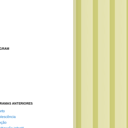
AGRAM
RAMAS ANTERIORES
rto
lescência
oção