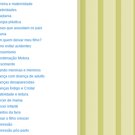
reira e maternidade
ebridades
adania
urgia plástica
sas que assustam os pais
luna
 quem deixar meu filho?
o evitar acidentes
nsumismo
ordenação Motora
scimento
ando meninas e meninos
ança com doença de adulto
anças desaparecidas
anças Índigo e Cristal
atividade e leitura
ncer de mama
cer infantil
eitos da face
xar o filho crescer
pressão
ressão pós-parto