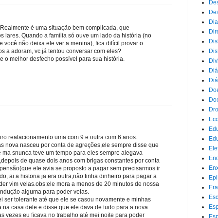
Des
Des
Dia
. Realmente é uma situação bem complicada, que
Dir
s lares. Quando a família só ouve um lado da história (no
Dis
você não deixa ele ver a menina), fica difícil provar o
Dis
mos a adoram, vc já tentou conversar com eles?
 o melhor desfecho possível para sua história.
Div
Diá
Diá
Doe
Doe
Dr
Eco
Ed
eiro realacionamento uma com 9 e outra com 6 anos.
Edu
s nova nasceu por conta de agreções,ele sempre disse que
Ele
ele ma snunca teve um tempo para eles sempre alegava
End
o,depois de quase dois anos com brigas constantes por conta
Enx
pensão(que ele avia se proposto a pagar sem precisarmos ir
o, ai a historia ja era outra,não tinha dinheiro para pagar a
Epi
er vim velas.obs:ele mora a menos de 20 minutos de nossa
Era
ondução alguma para poder velas.
Esc
 ser tolerante até que ele se casou novamente e minhas
Esp
 na casa dele e disse que ele dava de tudo para a nova
 vezes eu ficava no trabalho até mei noite para poder
Esp