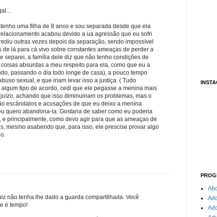
al...
 tenho uma filha de 8 anos e sou separada desde que ela
relacionamento acabou devido a ua agressão que eu sofri
rediu outras vezes depois da separação, sendo impossível
 de lá para cá vivo sobre constantes ameaças de perder a
 separei, a família dele diz que não tenho condições de
r coisas absurdas a meu respeito para ela, como que eu a
udo, passando o dia todo longe de casa), a pouco tempo
uso sexual, e que iriam levar isso a justiça. ( Tudo
INST
es algum tipo de acordo, cedi que ele pegasse a menina mais
juízo, achando que isso diminuiriam os problemas, mas o
ão escândalos e acusações de que eu deixo a menina
 eu quero abandona-la. Gostaria de saber como eu poderia
, e principalmente, como devo agir para que as ameaças de
s, mesmo asabendo que, para isso, ele prescise provar algo
o.
PROG
Abo
uiz não tenha lhe dado a guarda compartilhada. Você
Ado
e é tempo!
Ad