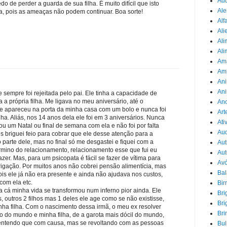
Adu
o de perder a guarda de sua filha. É muito difícil que isto
Ale
ca, pois as ameaças não podem continuar. Boa sorte!
Alf
Ali
Ali
Ali
Am
Am
Ani
Ani
 sempre foi rejeitada pelo pai. Ele tinha a capacidade de
a própria filha. Me ligava no meu aniversário, até o
Ano
le apareceu na porta da minha casa com um bolo e nunca foi
Art
ha. Aliás, nos 14 anos dela ele foi em 3 aniversários. Nunca
Ati
ou um Natal ou final de semana com ela e não foi por falta
Au
s briguei feio para cobrar que ele desse atenção para a
parte dele, mas no final só me desgastei e fiquei com a
Aut
rmino do relacionamento, relacionamento esse que fui eu
Aut
azer. Mas, para um psicopata é fácil se fazer de vítima para
Avó
rigação. Por muitos anos não cobrei pensão alimentícia, mas
Ba
ois ele já não era presente e ainda não ajudava nos custos,
com ela etc.
Bir
 cá minha vida se transformou num inferno pior ainda. Ele
Bri
ás, outros 2 filhos mas 1 deles ele age como se não existisse,
Bri
ha filha. Com o nascimento dessa irmã, o meu ex resolver
Bri
o do mundo e minha filha, de a garota mais dócil do mundo,
entendo que com causa, mas se revoltando com as pessoas
Bul