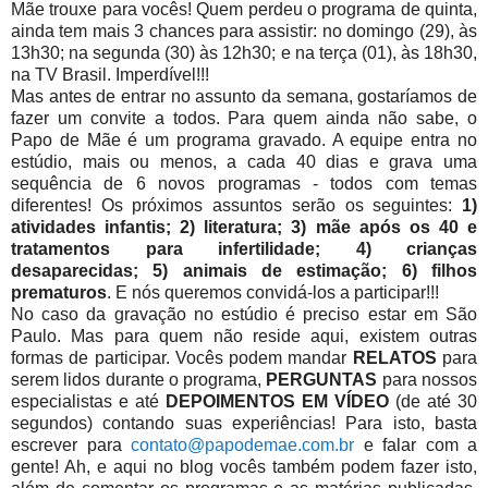
Mãe trouxe para vocês! Quem perdeu o programa de quinta,
ainda tem mais 3 chances para assistir: no domingo (29), às
13h30; na segunda (30) às 12h30; e na terça (01), às 18h30,
na TV Brasil. Imperdível!!!
Mas antes de entrar no assunto da semana, gostaríamos de
fazer um convite a todos. Para quem ainda não sabe, o
Papo de Mãe é um programa gravado. A equipe entra no
estúdio, mais ou menos, a cada 40 dias e grava uma
sequência de 6 novos programas - todos com temas
diferentes! Os próximos assuntos serão os seguintes:
1)
atividades infantis; 2) literatura; 3) mãe após os 40 e
tratamentos para infertilidade; 4) crianças
desaparecidas; 5) animais de estimação; 6) filhos
prematuros
. E nós queremos convidá-los a participar!!!
No caso da gravação no estúdio é preciso estar em São
Paulo. Mas para quem não reside aqui, existem outras
formas de participar. Vocês podem mandar
RELATOS
para
serem lidos durante o programa,
PERGUNTAS
para nossos
especialistas e até
DEPOIMENTOS EM VÍDEO
(de até 30
segundos) contando suas experiências! Para isto, basta
escrever para
contato@papodemae.com.br
e falar com a
gente! Ah, e aqui no blog vocês também podem fazer isto,