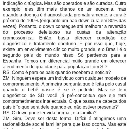
indicação cirúrgica. Mas são operados e são curados. Outro
exemplo: eles têm mais chance de ter leucemia, mas
quando a doença é diagnosticada prematuramente, a cura é
próxima de 100% (enquanto um não down cura em 80% das
vezes). Portanto, o down consegue até melhorar a reversão
do processo defeituoso as custas da alteração
cromossômica. Então, basta oferecer condição de
diagnóstico e tratamento oportuno. É por isso que, hoje,
existe um envolvimento clínico muito grande, e o Brasil é o
segundo país do mundo nisso. Só perdemos para a
Espanha. Temos um diferencial muito grande em oferecer
atendimento de qualidade para população com SD.
RS: Como é para os pais quando recebem a notícia?
ZM: Ninguém espera um indivíduo com qualquer modelo de
comprometimento. A primeira pergunta que é feita pelo casal
quando o bebê nasce é se é perfeito. Mas se tem
diagnóstico de SD você já pré-conceitua que ele terá
comprometimentos intelectuais. O que passa na cabeça dos
pais é “o que será dele quando eu não estiver presente?”
RS: O down pode ter vida normal, e a família?
ZM. Sim. Deve ser desta forma. Difícil é atingirmos uma
racionalidade social familiar para que isso ocorra. Mas este