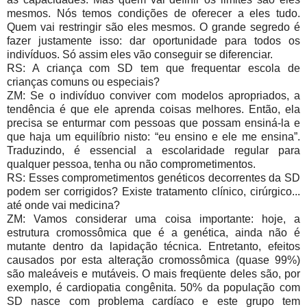
mesmos. Nós temos condições de oferecer a eles tudo.
Quem vai restringir são eles mesmos. O grande segredo é
fazer justamente isso: dar oportunidade para todos os
indivíduos. Só assim eles vão conseguir se diferenciar.
RS: A criança com SD tem que frequentar escola de
crianças comuns ou especiais?
ZM: Se o indivíduo conviver com modelos apropriados, a
tendência é que ele aprenda coisas melhores. Então, ela
precisa se enturmar com pessoas que possam ensiná-la e
que haja um equilíbrio nisto: “eu ensino e ele me ensina”.
Traduzindo, é essencial a escolaridade regular para
qualquer pessoa, tenha ou não comprometimentos.
RS: Esses comprometimentos genéticos decorrentes da SD
podem ser corrigidos? Existe tratamento clínico, cirúrgico...
até onde vai medicina?
ZM: Vamos considerar uma coisa importante: hoje, a
estrutura cromossômica que é a genética, ainda não é
mutante dentro da lapidação técnica. Entretanto, efeitos
causados por esta alteração cromossômica (quase 99%)
são maleáveis e mutáveis. O mais freqüente deles são, por
exemplo, é cardiopatia congênita. 50% da população com
SD nasce com problema cardíaco e este grupo tem