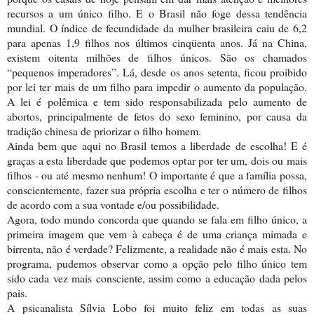
recursos a um único filho. E o Brasil não foge dessa tendência
mundial. O índice de fecundidade da mulher brasileira caiu de 6,2
para apenas 1,9 filhos nos últimos cinqüenta anos. Já na China,
existem oitenta milhões de filhos únicos. São os chamados
“pequenos imperadores”. Lá, desde os anos setenta, ficou proibido
por lei ter mais de um filho para impedir o aumento da população.
A lei é polêmica e tem sido responsabilizada pelo aumento de
abortos, principalmente de fetos do sexo feminino, por causa da
tradição chinesa de priorizar o filho homem.
Ainda bem que aqui no Brasil temos a liberdade de escolha! E é
graças a esta liberdade que podemos optar por ter um, dois ou mais
filhos - ou até mesmo nenhum! O importante é que a família possa,
conscientemente, fazer sua própria escolha e ter o número de filhos
de acordo com a sua vontade e/ou possibilidade.
Agora, todo mundo concorda que quando se fala em filho único, a
primeira imagem que vem à cabeça é de uma criança mimada e
birrenta, não é verdade? Felizmente, a realidade não é mais esta. No
programa, pudemos observar como a opção pelo filho único tem
sido cada vez mais consciente, assim como a educação dada pelos
pais.
A psicanalista Sílvia Lobo foi muito feliz em todas as suas