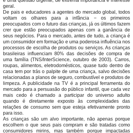
é uma questão urgente, de extrema importância e interesse
geral.
De pais e educadores a agentes do mercado global, todos
voltam os olhares para a infância − os primeiros
preocupados com o futuro das crianças, já os últimos fazem
crer que estão preocupados apenas com a ganância de
seus negócios. Para o mercado, antes de tudo, a criança é
um consumidor em formação e uma poderosa influência nos
processos de escolha de produtos ou serviços. As crianças
brasileiras influenciam
80% das decisões de compra de
uma família (TNS/InterScience, outubro de 2003). Carros,
roupas, alimentos, eletrodomésticos, quase tudo dentro de
casa tem por trás o palpite de uma criança, salvo decisões
relacionadas a planos de seguro, combustível e produtos de
limpeza. A publicidade na TV é a principal ferramenta do
mercado para a persuasão do público infantil, que cada vez
mais cedo é chamado a participar do universo adulto
quando é diretamente exposto às complexidades das
relações de consumo sem que esteja efetivamente pronto
para isso.
As crianças são um alvo importante, não apenas porque
escolhem o que seus pais compram e são tratadas como
consumidores mirins, mas também porque impactadas