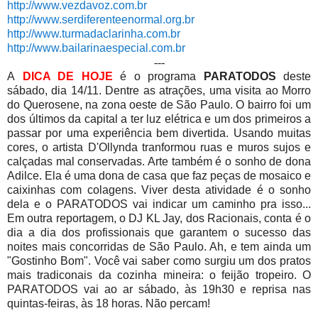
http://www.vezdavoz.com.br
http://www.serdiferenteenormal.org.br
http://www.turmadaclarinha.com.br
http://www.bailarinaespecial.com.br
---
A
DICA DE HOJE
é o programa
PARATODOS
deste
sábado, dia 14/11. Dentre as atrações, uma visita ao Morro
do Querosene, na zona oeste de São Paulo. O bairro foi um
dos últimos da capital a ter luz elétrica e um dos primeiros a
passar por uma experiência bem divertida. Usando muitas
cores, o artista D'Ollynda tranformou ruas e muros sujos e
calçadas mal conservadas. Arte também é o sonho de dona
Adilce. Ela é uma dona de casa que faz peças de mosaico e
caixinhas com colagens. Viver desta atividade é o sonho
dela e o PARATODOS vai indicar um caminho pra isso...
Em outra reportagem, o DJ KL Jay, dos Racionais, conta é o
dia a dia dos profissionais que garantem o sucesso das
noites mais concorridas de São Paulo. Ah, e tem ainda um
"Gostinho Bom". Você vai saber como surgiu um dos pratos
mais tradiconais da cozinha mineira: o feijão tropeiro. O
PARATODOS vai ao ar sábado, às 19h30 e reprisa nas
quintas-feiras, às 18 horas. Não percam!
---