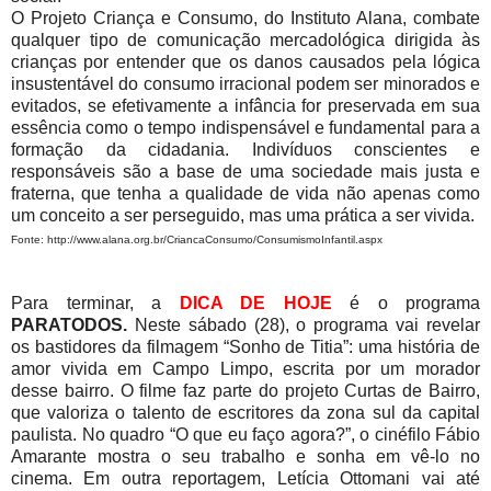
O Projeto Criança e Consumo, do Instituto Alana, combate
qualquer tipo de comunicação mercadológica dirigida às
crianças por entender que os danos causados pela lógica
insustentável do consumo irracional podem ser minorados e
evitados, se efetivamente a infância for preservada em sua
essência como o tempo indispensável e fundamental para a
formação da cidadania. Indivíduos conscientes e
responsáveis são a base de uma sociedade mais justa e
fraterna, que tenha a qualidade de vida não apenas como
um conceito a ser perseguido, mas uma prática a ser vivida.
Fonte: http://www.alana.org.br/CriancaConsumo/ConsumismoInfantil.aspx
Para terminar, a
DICA DE HOJE
é o programa
PARATODOS.
Neste sábado (28), o programa vai revelar
os bastidores da filmagem “Sonho de Titia”: uma história de
amor vivida em Campo Limpo, escrita por um morador
desse bairro. O filme faz parte do projeto Curtas de Bairro,
que valoriza o talento de escritores da zona sul da capital
paulista. No quadro “O que eu faço agora?”, o cinéfilo Fábio
Amarante mostra o seu trabalho e sonha em vê-lo no
cinema. Em outra reportagem, Letícia Ottomani vai até