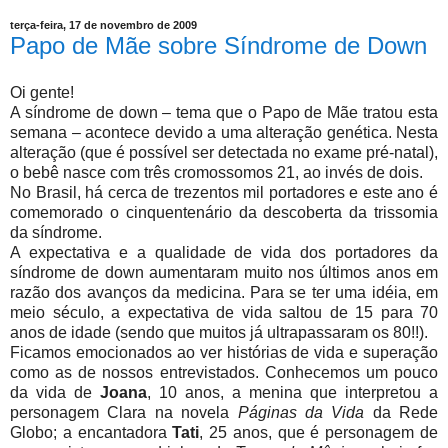
terça-feira, 17 de novembro de 2009
Papo de Mãe sobre Síndrome de Down
Oi gente!
A síndrome de down – tema que o Papo de Mãe tratou esta
semana – acontece devido a uma alteração genética. Nesta
alteração (que é possível ser detectada no exame pré-natal),
o bebê nasce com três cromossomos 21, ao invés de dois.
No Brasil, há cerca de trezentos mil portadores e este ano é
comemorado o cinquentenário da descoberta da trissomia
da síndrome.
A expectativa e a qualidade de vida dos portadores da
síndrome de down aumentaram muito nos últimos anos em
razão dos avanços da medicina. Para se ter uma idéia, em
meio século, a expectativa de vida saltou de 15 para 70
anos de idade (sendo que muitos já ultrapassaram os 80!!).
Ficamos emocionados ao ver histórias de vida e superação
como as de nossos entrevistados. Conhecemos um pouco
da vida de
Joana
, 10 anos, a menina que interpretou a
personagem Clara na novela
Páginas da Vida
da Rede
Globo; a encantadora
Tati
, 25 anos, que é personagem de