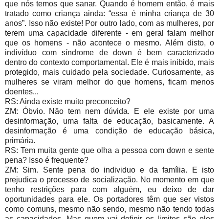
que nós temos que sanar. Quando é homem então, é mais
tratado como criança ainda: “essa é minha criança de 30
anos”. Isso não existe! Por outro lado, com as mulheres, por
terem uma capacidade diferente - em geral falam melhor
que os homens - não acontece o mesmo. Além disto, o
indivíduo com síndrome de down é bem caracterizado
dentro do contexto comportamental. Ele é mais inibido, mais
protegido, mais cuidado pela sociedade. Curiosamente, as
mulheres se viram melhor do que homens, ficam menos
doentes...
RS: Ainda existe muito preconceito?
ZM: Óbvio. Não tem nem dúvida. E ele existe por uma
desinformação, uma falta de educação, basicamente. A
desinformação é uma condição de educação básica,
primária.
RS: Tem muita gente que olha a pessoa com down e sente
pena? Isso é frequente?
ZM: Sim. Sente pena do individuo e da família. E isto
prejudica o processo de socialização. No momento em que
tenho restrições para com alguém, eu deixo de dar
oportunidades para ele. Os portadores têm que ser vistos
como comuns, mesmo não sendo, mesmo não tendo todas
as capacidades. Mas quem vai definir os limites são eles