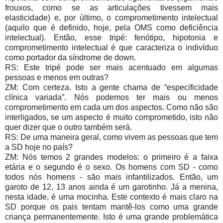
frouxos, como se as articulações tivessem mais
elasticidade) e, por último, o comprometimento intelectual
(aquilo que é definido, hoje, pela OMS como deficiência
intelectual). Então, esse tripé: fenótipo, hipotonia e
comprometimento intelectual é que caracteriza o indivíduo
como portador da síndrome de down.
RS: Este tripé pode ser mais acentuado em algumas
pessoas e menos em outras?
ZM: Com certeza. Isto a gente chama de “especificidade
clínica variada”. Nós podemos ter mais ou menos
comprometimento em cada um dos aspectos. Como não são
interligados, se um aspecto é muito comprometido, isto não
quer dizer que o outro também será.
RS: De uma maneira geral, como vivem as pessoas que tem
a SD hoje no país?
ZM: Nós temos 2 grandes modelos: o primeiro é a faixa
etária e o segundo é o sexo. Os homens com SD - como
todos nós homens - são mais infantilizados. Então, um
garoto de 12, 13 anos ainda é um garotinho. Já a menina,
nesta idade, é uma mocinha. Este contexto é mais claro na
SD porque os pais tentam mantê-los como uma grande
criança permanentemente. Isto é uma grande problemática