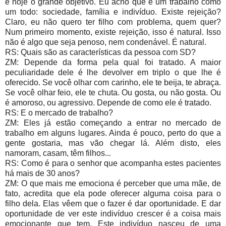
é hoje o grande objetivo. Eu acho que é um trabalho como
um todo: sociedade, família e indivíduo. Existe rejeição?
Claro, eu não quero ter filho com problema, quem quer?
Num primeiro momento, existe rejeição, isso é natural. Isso
não é algo que seja penoso, nem condenável. É natural.
RS: Quais são as características da pessoa com SD?
ZM: Depende da forma pela qual foi tratado. A maior
peculiaridade dele é lhe devolver em triplo o que lhe é
oferecido. Se você olhar com carinho, ele te beija, te abraça.
Se você olhar feio, ele te chuta. Ou gosta, ou não gosta. Ou
é amoroso, ou agressivo. Depende de como ele é tratado.
RS: E o mercado de trabalho?
ZM: Eles já estão começando a entrar no mercado de
trabalho em alguns lugares. Ainda é pouco, perto do que a
gente gostaria, mas vão chegar lá. Além disto, eles
namoram, casam, têm filhos...
RS: Como é para o senhor que acompanha estes pacientes
há mais de 30 anos?
ZM: O que mais me emociona é perceber que uma mãe, de
fato, acredita que ela pode oferecer alguma coisa para o
filho dela. Elas vêem que o fazer é dar oportunidade. E dar
oportunidade de ver este indivíduo crescer é a coisa mais
emocionante que tem. Este indivíduo nasceu de uma