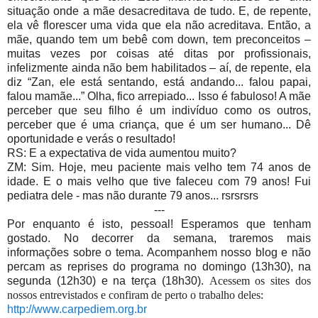
situação onde a mãe desacreditava de tudo. E, de repente,
ela vê florescer uma vida que ela não acreditava. Então, a
mãe, quando tem um bebê com down, tem preconceitos –
muitas vezes por coisas até ditas por profissionais,
infelizmente ainda não bem habilitados – aí, de repente, ela
diz “Zan, ele está sentando, está andando... falou papai,
falou mamãe...” Olha, fico arrepiado... Isso é fabuloso! A mãe
perceber que seu filho é um indivíduo como os outros,
perceber que é uma criança, que é um ser humano... Dê
oportunidade e verás o resultado!
RS: E a expectativa de vida aumentou muito?
ZM: Sim. Hoje, meu paciente mais velho tem 74 anos de
idade. E o mais velho que tive faleceu com 79 anos! Fui
pediatra dele - mas não durante 79 anos... rsrsrsrs
---
Por enquanto é isto, pessoal! Esperamos que tenham
gostado. No decorrer da semana, traremos mais
informações sobre o tema. Acompanhem nosso blog e não
percam as reprises do programa no domingo (13h30), na
segunda (12h30) e na terça (18h30).
Acessem os sites dos
nossos entrevistados e confiram de perto o trabalho deles:
http://www.carpediem.org.br