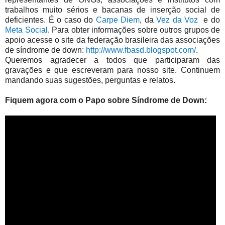
trabalhos muito sérios e bacanas de inserção social de
deficientes. É o caso do
Carpe Diem
, da
Vez da Voz
e do
Meta Social
. Para obter informações sobre outros grupos de
apoio acesse o site da federação brasileira das associações
de síndrome de down:
http://www.fbasd.blogspot.com/
.
Queremos agradecer a todos que participaram das
gravações e que escreveram para nosso site. Continuem
mandando suas sugestões, perguntas e relatos.
Fiquem agora com o Papo sobre Síndrome de Down: