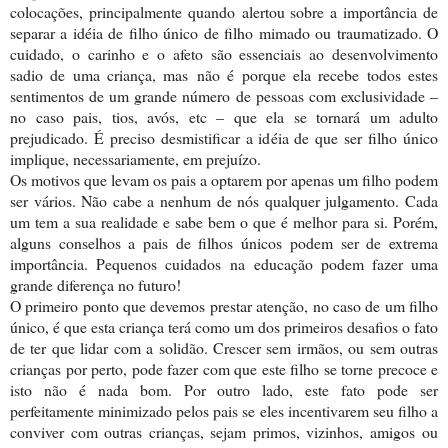
colocações, principalmente quando alertou sobre a importância de
separar a idéia de filho único de filho mimado ou traumatizado. O
cuidado, o carinho e o afeto são essenciais ao desenvolvimento
sadio de uma criança, mas não é porque ela recebe todos estes
sentimentos de um grande número de pessoas com exclusividade –
no caso pais, tios, avós, etc – que ela se tornará um adulto
prejudicado. É preciso desmistificar a idéia de que ser filho único
implique, necessariamente, em prejuízo.
Os motivos que levam os pais a optarem por apenas um filho podem
ser vários. Não cabe a nenhum de nós qualquer julgamento. Cada
um tem a sua realidade e sabe bem o que é melhor para si. Porém,
alguns conselhos a pais de filhos únicos podem ser de extrema
importância. Pequenos cuidados na educação podem fazer uma
grande diferença no futuro!
O primeiro ponto que devemos prestar atenção, no caso de um filho
único, é que esta criança terá como um dos primeiros desafios o fato
de ter que lidar com a solidão. Crescer sem irmãos, ou sem outras
crianças por perto, pode fazer com que este filho se torne precoce e
isto não é nada bom. Por outro lado, este fato pode ser
perfeitamente minimizado pelos pais se eles incentivarem seu filho a
conviver com outras crianças, sejam primos, vizinhos, amigos ou