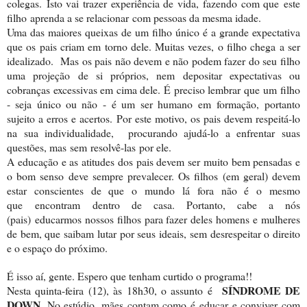
colegas. Isto vai trazer experiência de vida, fazendo com que este
filho aprenda a se relacionar com pessoas da mesma idade.
Uma das maiores queixas de um filho único é a grande expectativa
que os pais criam em torno dele. Muitas vezes, o filho chega a ser
idealizado. Mas os pais não devem e não podem fazer do seu filho
uma projeção de si próprios, nem depositar expectativas ou
cobranças excessivas em cima dele. É preciso lembrar que um filho
- seja único ou não - é um ser humano em formação, portanto
sujeito a erros e acertos. Por este motivo, os pais devem respeitá-lo
na sua individualidade, procurando ajudá-lo a enfrentar suas
questões, mas sem resolvê-las por ele.
A educação e as atitudes dos pais devem ser muito bem pensadas e
o bom senso deve sempre prevalecer. Os filhos (em geral) devem
estar conscientes de que o mundo lá fora não é o mesmo
que encontram dentro de casa. Portanto, cabe a nós
(pais) educarmos nossos filhos para fazer deles homens e mulheres
de bem, que saibam lutar por seus ideais, sem desrespeitar o direito
e o espaço do próximo.
É isso aí, gente. Espero que tenham curtido o programa!!
SÍNDROME DE
Nesta quinta-feira (12), às 18h30, o assunto é
DOWN
. No estúdio, mães contam como é educar e conviver com