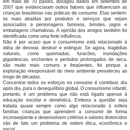
em mais de 70 países, divulgou dados em setembro de
2007 que evidenciaram outros fatores que influenciam as
crianças brasileiras nas práticas de consumo. Elas sentem-
se mais atraídas por produtos e serviços que sejam
associados a personagens famosos, brindes, jogos e
embalagens chamativas. A opinião dos amigos também foi
identificada como uma forte influência.
Não é por acaso que o consumismo está relacionado à
idéia de devorar, destruir e extinguir. Se agora, tragédias
naturais, como queimadas, furacões, inundações
gigantescas, enchentes e períodos prolongados de seca,
são muito mais comuns e freqüentes, foi porque a
exploração irresponsável do meio ambiente prevaleceu ao
longo de décadas.
Concentrar todos os esforços no consumo é contribuir, dia
após dia, para o desequilíbrio global. O consumismo infantil,
portanto, é um problema que não está ligado apenas à
educação escolar e doméstica. Embora a questão seja
tratada quase sempre como algo relacionado à esfera
familiar, crianças que aprendem a consumir de forma
inconseqüente e desenvolvem critérios e valores distorcidos
são de fato um problema de ordem ética, econômica e
social.