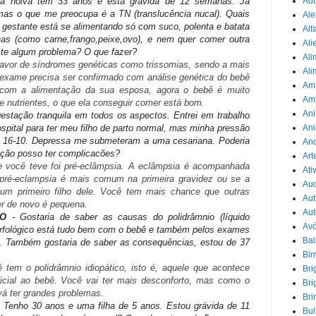
Adu
a noiva tem 33 anos e está grávida de 12 semanas. Já
as o que me preocupa é a TN (translucência nucal). Quais
Ale
 gestante está se alimentando só com suco, polenta e batata
Alf
ínas (como carne,frango,peixe,ovo), e nem quer comer outra
Ali
iste algum problema? O que fazer?
Ali
 favor de síndromes genéticas como trissomias, sendo a mais
Ali
xame precisa ser confirmado com análise genética do bebê
Am
e com a alimentação da sua esposa, agora o bebê é muito
Am
nutrientes, o que ela conseguir comer está bom.
Ani
estação tranquila em todos os aspectos. Entrei em trabalho
Ani
ospital para ter meu filho de parto normal, mas minha pressão
a 16-10. Depressa me submeteram a uma cesariana. Poderia
Ano
ação posso ter complicacões?
Art
 você teve foi pré-eclâmpsia. A eclâmpsia é acompanhada
Ati
 pré-eclampsia é mais comum na primeira gravidez ou se a
Au
 um primeiro filho dele. Você tem mais chance que outras
Aut
r de novo é pequena.
Aut
DO
- Gostaria de saber as causas do polidrâmnio (líquido
Avó
rfológico está tudo bem com o bebê e também pelos exames
Ba
. Também gostaria de saber as consequências, estou de 37
Bir
tem o polidrâmnio idiopático, isto é, aquele que acontece
Bri
icial ao bebê. Você vai ter mais desconforto, mas como o
Bri
 vá ter grandes problemas.
Bri
 Tenho 30 anos e uma filha de 5 anos. Estou grávida de 11
Bul