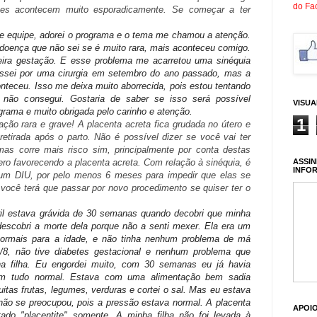
do Fa
ções acontecem muito esporadicamente. Se começar a ter
e equipe, adorei o programa e o tema me chamou a atenção.
doença que não sei se é muito rara, mais aconteceu comigo.
eira gestação. E esse problema me acarretou uma sinéquia
assei por uma cirurgia em setembro do ano passado, mas a
onteceu. Isso me deixa muito aborrecida, pois estou tentando
 não consegui. Gostaria de saber se isso será possível
VISU
rama e muito obrigada pelo carinho e atenção.
1
ção rara e grave! A placenta acreta fica grudada no útero e
retirada após o parto. Não é possível dizer se você vai ter
as corre mais risco sim, principalmente por conta destas
ASSIN
tero favorecendo a placenta acreta. Com relação à sinéquia, é
INFO
e um DIU, por pelo menos 6 meses para impedir que elas se
ocê terá que passar por novo procedimento se quiser ter o
ril estava grávida de 30 semanas quando decobri que minha
 descobri a morte dela porque não a senti mexer. Ela era um
ormais para a idade, e não tinha nenhum problema de má
/8, não tive diabetes gestacional e nenhum problema que
ha filha. Eu engordei muito, com 30 semanas eu já havia
im tudo normal. Estava com uma alimentação bem sadia
tas frutas, legumes, verduras e cortei o sal. Mas eu estava
ão se preocupou, pois a pressão estava normal. A placenta
APOI
ctado "placentite" somente. A minha filha não foi levada à