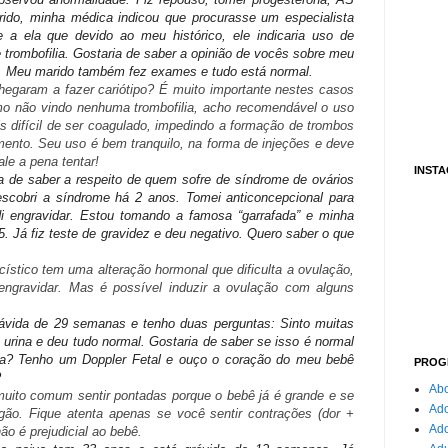
orrido, minha médica indicou que procurasse um especialista
 a ela que devido ao meu histórico, ele indicaria uso de
trombofilia. Gostaria de saber a opinião de vocês sobre meu
a. Meu marido também fez exames e tudo está normal.
egaram a fazer cariótipo? É muito importante nestes casos
o não vindo nenhuma trombofilia, acho recomendável o uso
s difícil de ser coagulado, impedindo a formação de trombos
ento. Seu uso é bem tranquilo, na forma de injeções e deve
le a pena tentar!
INST
a de saber a respeito de quem sofre de síndrome de ovários
Descobri a síndrome há 2 anos. Tomei anticoncepcional para
idi engravidar. Estou tomando a famosa “garrafada” e minha
 Já fiz teste de gravidez e deu negativo. Quero saber o que
ístico tem uma alteração hormonal que dificulta a ovulação,
 engravidar. Mas é possível induzir a ovulação com alguns
.
ávida de 29 semanas e tenho duas perguntas: Sinto muitas
urina e deu tudo normal. Gostaria de saber se isso é normal
ma? Tenho um Doppler Fetal e ouço o coração do meu bebê
PROG
?
Abo
ito comum sentir pontadas porque o bebê já é grande e se
Ado
ão. Fique atenta apenas se você sentir contrações (dor +
Ad
ão é prejudicial ao bebê.