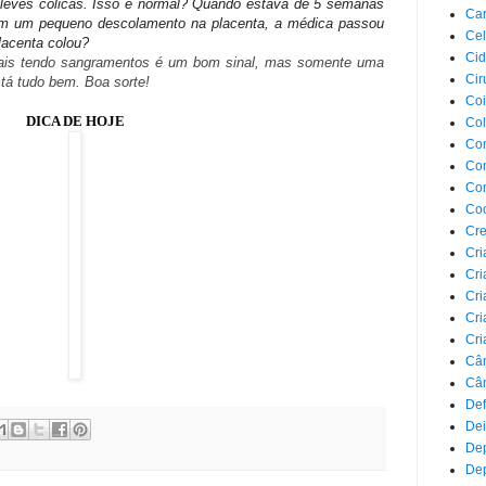
leves cólicas. Isso é normal? Quando estava de 5 semanas
Car
om um pequeno descolamento na placenta, a médica passou
Cel
lacenta colou?
Cid
ais tendo sangramentos é um bom sinal, mas somente uma
Cir
stá tudo bem. Boa sorte!
Coi
DICA DE HOJE
Co
Com
Com
Co
Co
Cre
Cri
Cri
Cri
Cri
Cri
Câ
Cân
Def
Dei
De
Dep