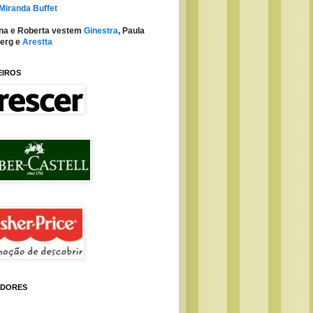
 Miranda Buffet
na e Roberta vestem
Ginestra
, Paula
erg e
Arestta
EIROS
IDORES