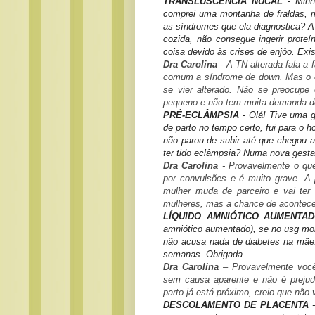
TRANSLUSCÊNCIA NUCAL
- Minh
comprei uma montanha de fraldas, m
as síndromes que ela diagnostica? A
cozida, não consegue ingerir prote
coisa devido às crises de enjôo. Ex
Dra Carolina
- A TN alterada fala a
comum a síndrome de down. Mas o e
se vier alterado. Não se preocup
pequeno e não tem muita demanda de 
PRÉ-ECLÂMPSIA
- Olá! Tive uma g
de parto no tempo certo, fui para o h
não parou de subir até que chegou 
ter tido eclâmpsia? Numa nova gest
Dra Carolina
- Provavelmente o que
por convulsões e é muito grave. A
mulher muda de parceiro e vai ter
mulheres, mas a chance de acontece
LÍQUIDO AMNIÓTICO AUMENTA
amniótico aumentado), se no usg mo
não acusa nada de diabetes na mãe
semanas. Obrigada.
Dra Carolina
– Provavelmente você 
sem causa aparente e não é prejud
parto já está próximo, creio que não
DESCOLAMENTO DE PLACENTA
-