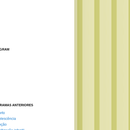
AGRAM
RAMAS ANTERIORES
rto
lescência
oção