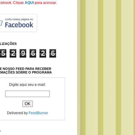
cebook
. Clique
AQUI
para acessar.
ALIZAÇÕES
5
2
9
6
2
6
E NOSSO FEED PARA RECEBER
RMAÇÕES SOBRE O PROGRAMA
Digite aqui seu e-mail:
Delivered by
FeedBurner
O