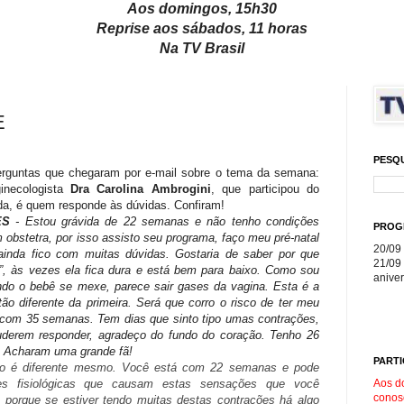
Aos domingos, 15h30
Reprise aos sábados, 11 horas
Na TV Brasil
E
PESQ
rguntas que chegaram por e-mail sobre o tema da semana:
inecologista
Dra Carolina Ambrogini
, que participou do
da, é quem responde às dúvidas. Confiram!
ES
- Estou grávida de 22 semanas e não tenho condições
PROG
 obstetra, por isso assisto seu programa, faço meu pré-natal
20/09 
inda fico com muitas dúvidas. Gostaria de saber por que
21/09 
ir”, às vezes ela fica dura e está bem para baixo. Como sou
aniver
do o bebê se mexe, parece sair gases da vagina. Esta é a
o diferente da primeira. Será que corro o risco de ter meu
 com 35 semanas. Tem dias que sinto tipo umas contrações,
derem responder, agradeço do fundo do coração. Tenho 26
. Acharam uma grande fã!
PARTI
o é diferente mesmo. Você está com 22 semanas e pode
Aos d
es fisiológicas que causam estas sensações que você
conos
a porque se estiver tendo muitas destas contrações há algo