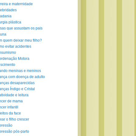
reira e maternidade
ebridades
adania
urgia plástica
sas que assustam os pais
luna
 quem deixar meu filho?
o evitar acidentes
nsumismo
ordenação Motora
scimento
ando meninas e meninos
ança com doença de adulto
anças desaparecidas
anças Índigo e Cristal
atividade e leitura
ncer de mama
cer infantil
eitos da face
xar o filho crescer
pressão
ressão pós-parto