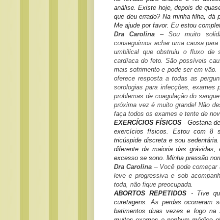
análise. Existe hoje, depois de qu
que deu errado? Na minha filha, dá
Me ajude por favor. Eu estou comple
Dra Carolina
– Sou muito solidá
conseguimos achar uma causa para o
umbilical que obstruiu o fluxo d
cardíaca do feto. São possíveis ca
mais sofrimento e pode ser em vão. 
oferece resposta a todas as pergu
sorologias para infecções, exames 
problemas de coagulação do sangue
próxima vez é muito grande! Não de
faça todos os exames e tente de nov
EXERCÍCIOS FÍSICOS
- Gostaria d
exercícios físicos. Estou com 8 
tricúspide discreta e sou sedentária
diferente da maioria das grávida
excesso se sono. Minha pressão norm
Dra Carolina
– Você pode começar a 
leve e progressiva e sob acompanh
toda, não fique preocupada.
ABORTOS REPETIDOS
- Tive qua
curetagens. As perdas ocorreram s
batimentos duas vezes e logo na 
muitos exames e nenhum médico obs