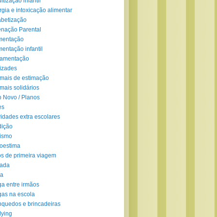
ltização infantil
rgia e intoxicação alimentar
abetização
enação Parental
mentação
mentação infantil
amentação
izades
mais de estimação
mais solidários
 Novo / Planos
es
vidades extra escolares
dição
ismo
oestima
s de primeira viagem
lada
ra
ga entre irmãos
gas na escola
nquedos e brincadeiras
lying