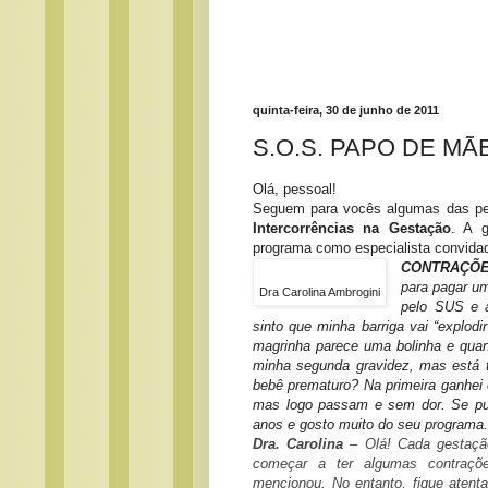
quinta-feira, 30 de junho de 2011
S.O.S. PAPO DE MÃ
Olá, pessoal!
Seguem para vocês algumas das pe
Intercorrências na Gestação
. A g
programa como especialista convida
CONTRAÇÕ
para pagar um
Dra Carolina Ambrogini
pelo SUS e a
sinto que minha barriga vai “explod
magrinha parece uma bolinha e quan
minha segunda gravidez, mas está tã
bebê prematuro? Na primeira ganhei
mas logo passam e sem dor. Se pu
anos e gosto muito do seu programa
Dra. Carolina
– Olá! Cada gestaçã
começar a ter algumas contraçõ
mencionou. No entanto, fique atent