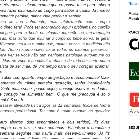
Reila
ase três meses, algum exame
que eu possa fazer para saber o
 para fazer exumação do corpo para saber a causa da morte?
Maria
tamente perdida, minha vida perdeu o sentido.
Meinb
ria ao seu sofrimento, mas infelizmente nem sempre
 óbito fetal. Pode ter acontecido algum problema no cordão
PARC
e sangue para o bebê ou alguma infecção ou má-formação
usas, mas acho que exumar o corpo do bebê só vai te gerar
Vivencie seu luto e saiba que, muitas vezes, a medicina não
ntas. Acho recomendável fazer todos os exames possíveis,
para ver se você não tem nenhuma patologia auto-imune ou
. Mas se você é saudável a chance de tudo dar certo numa
sista de ser mãe, dê um tempo para o seu coração acalmar,
o.
e saber com quanto tempo de gestação é recomendável fazer
semanas da minha primeira gestação, tenho insuficiência
. Sinto muito sono, pouco enjôo, consigo escovar os dentes,
s, e consigo me alimentar bem. O que me preocupa é só o
al é 8 por 5.
fazer atividade física após as 12 semanas. Inicie de forma
amento profissional. Ter sono é muito comum na gravidez
tro abortos (dois espontâneos e dois retidos), fiz duas
empre entre seis e sete semanas. Visualizei o coração e
SEGU
semana seguinte não havia mais desenvolvimento. Já fiz
ervou anormalidade. Fiz repouso, tomei progesterona, AS