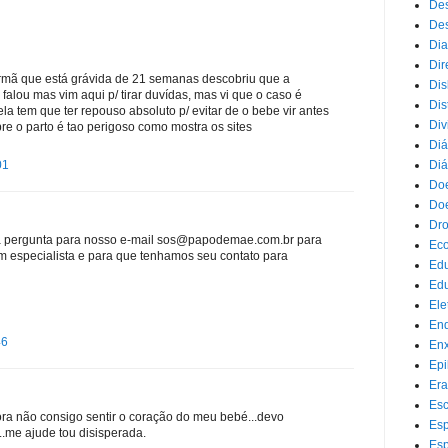
Des
Des
Dia
Dir
irmã que está grávida de 21 semanas descobriu que a
Dis
 falou mas vim aqui p/ tirar duvídas, mas vi que o caso é
Dis
ela tem que ter repouso absoluto p/ evitar de o bebe vir antes
Div
re o parto é tao perigoso como mostra os sites
Diá
Diá
01
Doe
Doe
Dr
sua pergunta para nosso e-mail sos@papodemae.com.br para
Eco
especialista e para que tenhamos seu contato para
Ed
Edu
Ele
End
46
Enx
Epi
Era
Esc
ra não consigo sentir o coração do meu bebé...devo
Esp
.me ajude tou disisperada.
Esp