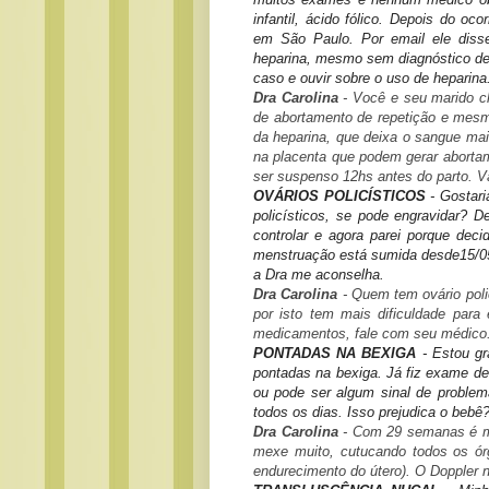
infantil, ácido fólico. Depois do oc
em São Paulo. Por email ele disse
heparina, mesmo sem diagnóstico de 
caso e ouvir sobre o uso de heparin
Dra Carolina
- Você e seu marido ch
de abortamento de repetição e mesm
da heparina, que deixa o sangue mai
na placenta que podem gerar abortam
ser suspenso 12hs antes do parto. Va
OVÁRIOS POLICÍSTICOS
- Gostari
policísticos, se pode engravidar? 
controlar e agora parei porque dec
menstruação está sumida desde15/05.
a Dra me aconselha.
Dra Carolina
- Quem tem ovário polic
por isto tem mais dificuldade para
medicamentos, fale com seu médico
PONTADAS NA BEXIGA
- Estou gr
pontadas na bexiga. Já fiz exame de 
ou pode ser algum sinal de proble
todos os dias. Isso prejudica o bebê
Dra Carolina
- Com 29 semanas é mu
mexe muito, cutucando todos os órg
endurecimento do útero). O Doppler n