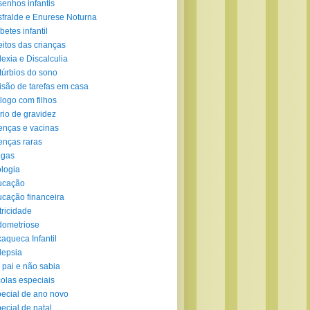
enhos infantis
fralde e Enurese Noturna
betes infantil
eitos das crianças
lexia e Discalculia
túrbios do sono
isão de tarefas em casa
logo com filhos
rio de gravidez
nças e vacinas
nças raras
ogas
logia
ucação
cação financeira
tricidade
ometriose
aqueca Infantil
lepsia
 pai e não sabia
olas especiais
ecial de ano novo
ecial de natal