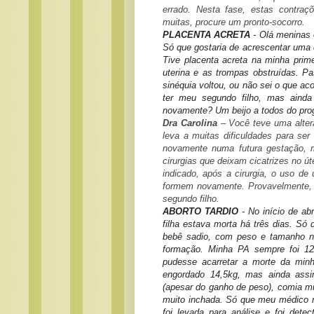
errado. Nesta fase, estas contra
muitas, procure um pronto-socorro.
PLACENTA ACRETA
- Olá meninas 
Só
que gostaria de acrescentar uma 
Tive placenta acreta na minha prim
uterina e as trompas obstruídas. P
sinéquia voltou, ou não sei o que ac
ter meu segundo filho, mas ainda
novamente? Um beijo a todos do prog
Dra Carolina
– Você teve uma altera
leva a muitas dificuldades para ser 
novamente numa futura gestação, m
cirurgias que deixam cicatrizes no ú
indicado, após a cirurgia, o uso d
formem novamente. Provavelmente, v
segundo filho.
ABORTO TARDIO
- No início de ab
filha estava morta há três dias. Só
bebê sadio, com peso e tamanho n
formação. Minha PA sempre foi 12
pudesse acarretar a morte da min
engordado 14,5kg, mas ainda ass
(apesar do ganho de peso), comia mui
muito inchada. Só que meu médico n
foi levada para análise e foi dete