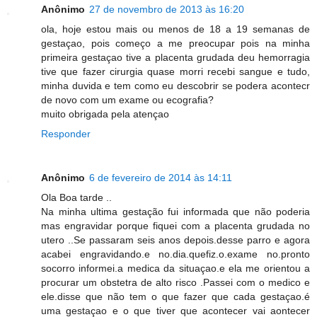
Anônimo
27 de novembro de 2013 às 16:20
ola, hoje estou mais ou menos de 18 a 19 semanas de
gestaçao, pois começo a me preocupar pois na minha
primeira gestaçao tive a placenta grudada deu hemorragia
tive que fazer cirurgia quase morri recebi sangue e tudo,
minha duvida e tem como eu descobrir se podera acontecr
de novo com um exame ou ecografia?
muito obrigada pela atençao
Responder
Anônimo
6 de fevereiro de 2014 às 14:11
Ola Boa tarde ..
Na minha ultima gestação fui informada que não poderia
mas engravidar porque fiquei com a placenta grudada no
utero ..Se passaram seis anos depois.desse parro e agora
acabei engravidando.e no.dia.quefiz.o.exame no.pronto
socorro informei.a medica da situaçao.e ela me orientou a
procurar um obstetra de alto risco .Passei com o medico e
ele.disse que não tem o que fazer que cada gestaçao.é
uma gestaçao e o que tiver que acontecer vai aontecer