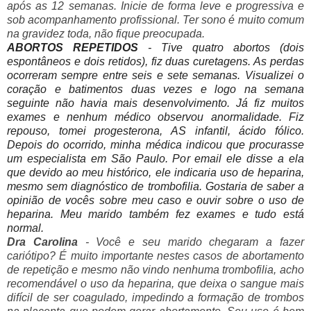
após as 12 semanas. Inicie de forma leve e progressiva e
sob acompanhamento profissional. Ter sono é muito comum
na gravidez toda, não fique preocupada.
ABORTOS REPETIDOS
- Tive quatro abortos (dois
espontâneos e dois retidos), fiz duas curetagens. As perdas
ocorreram sempre entre seis e sete semanas. Visualizei o
coração e batimentos duas vezes e logo na semana
seguinte não havia mais desenvolvimento. Já fiz muitos
exames e nenhum médico observou anormalidade. Fiz
repouso, tomei progesterona, AS infantil, ácido fólico.
Depois do ocorrido, minha médica indicou que procurasse
um especialista em São Paulo. Por email ele disse a ela
que devido ao meu histórico, ele indicaria uso de heparina,
mesmo sem diagnóstico de trombofilia. Gostaria de saber a
opinião de vocês sobre meu caso e ouvir sobre o uso de
heparina. Meu marido também fez exames e tudo está
normal.
Dra Carolina
- Você e seu marido chegaram a fazer
cariótipo? É muito importante nestes casos de abortamento
de repetição e mesmo não vindo nenhuma trombofilia, acho
recomendável o uso da heparina, que deixa o sangue mais
difícil de ser coagulado, impedindo a formação de trombos