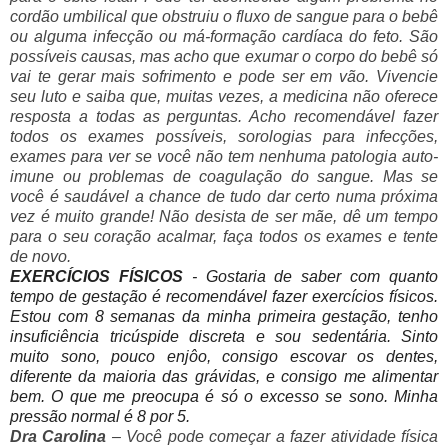
cordão umbilical que obstruiu o fluxo de sangue para o bebê
ou alguma infecção ou má-formação cardíaca do feto. São
possíveis causas, mas acho que exumar o corpo do bebê só
vai te gerar mais sofrimento e pode ser em vão. Vivencie
seu luto e saiba que, muitas vezes, a medicina não oferece
resposta a todas as perguntas. Acho recomendável fazer
todos os exames possíveis, sorologias para infecções,
exames para ver se você não tem nenhuma patologia auto-
imune ou problemas de coagulação do sangue. Mas se
você é saudável a chance de tudo dar certo numa próxima
vez é muito grande! Não desista de ser mãe, dê um tempo
para o seu coração acalmar, faça todos os exames e tente
de novo.
EXERCÍCIOS FÍSICOS
- Gostaria de saber com quanto
tempo de gestação é recomendável fazer exercícios físicos.
Estou com 8 semanas da minha primeira gestação, tenho
insuficiência tricúspide discreta e sou sedentária. Sinto
muito sono, pouco enjôo, consigo escovar os dentes,
diferente da maioria das grávidas, e consigo me alimentar
bem. O que me preocupa é só o excesso se sono. Minha
pressão normal é 8 por 5.
Dra Carolina
– Você pode começar a fazer atividade física