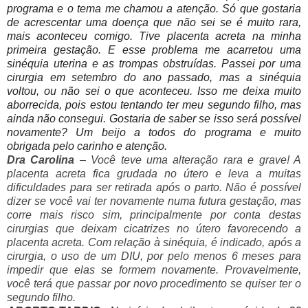
programa e o tema me chamou a atenção. Só
que gostaria
de acrescentar uma doença que não sei se é muito rara,
mais aconteceu comigo. Tive placenta acreta na minha
primeira gestação. E esse problema me acarretou uma
sinéquia uterina e as trompas obstruídas. Passei por uma
cirurgia em setembro do ano passado, mas a sinéquia
voltou, ou não sei o que aconteceu. Isso me deixa muito
aborrecida, pois estou tentando ter meu segundo filho, mas
ainda não consegui. Gostaria de saber se isso será possível
novamente? Um beijo a todos do programa e muito
obrigada pelo carinho e atenção.
Dra Carolina
– Você teve uma alteração rara e grave! A
placenta acreta fica grudada no útero e leva a muitas
dificuldades para ser retirada após o parto. Não é possível
dizer se você vai ter novamente numa futura gestação, mas
corre mais risco sim, principalmente por conta destas
cirurgias que deixam cicatrizes no útero favorecendo a
placenta acreta. Com relação à sinéquia, é indicado, após a
cirurgia, o uso de um DIU, por pelo menos 6 meses para
impedir que elas se formem novamente. Provavelmente,
você terá que passar por novo procedimento se quiser ter o
segundo filho.