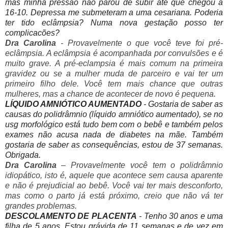
mas minha pressão não parou de subir até que chegou a
16-10. Depressa me submeteram a uma cesariana. Poderia
ter tido eclâmpsia? Numa nova gestação posso ter
complicacões?
Dra Carolina
- Provavelmente o que você teve foi pré-
eclâmpsia. A eclâmpsia é acompanhada por convulsões e é
muito grave. A pré-eclampsia é mais comum na primeira
gravidez ou se a mulher muda de parceiro e vai ter um
primeiro filho dele. Você tem mais chance que outras
mulheres, mas a chance de acontecer de novo é pequena.
LÍQUIDO AMNIÓTICO AUMENTADO
- Gostaria de saber as
causas do polidrâmnio (líquido amniótico aumentado), se no
usg morfológico está tudo bem com o bebê e também pelos
exames não acusa nada de diabetes na mãe. Também
gostaria de saber as consequências, estou de 37
semanas.
Obrigada.
Dra Carolina
– Provavelmente você tem o polidrâmnio
idiopático, isto é, aquele que acontece sem causa aparente
e não é prejudicial ao bebê. Você vai ter mais desconforto,
mas como o parto já está próximo, creio que não vá ter
grandes problemas.
DESCOLAMENTO DE PLACENTA
- Tenho 30 anos e uma
filha de 5 anos. Estou grávida de 11 semanas e de vez em