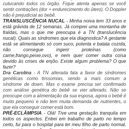
cutucando todos os órgão. Fique atenta apenas se você
sentir contrações (dor + endurecimento do útero). O Doppler
não é prejudicial ao bebê.
TRANSLUSCÊNCIA NUCAL
- Minha noiva tem 33 anos e
está grávida de 12 semanas. Já comprei uma montanha de
fraldas, mas o que me preocupa é a TN (translucência
nucal). Quais as síndromes que ela diagnostica? A gestante
está se alimentando só com suco, polenta e batata cozida,
não consegue ingerir proteínas (como
carne,frango,peixe,ovo), e nem quer comer outra coisa
devido às crises de enjôo. Existe algum problema? O que
fazer?
Dra Carolina
- A TN alterada fala a favor de síndromes
genéticas como trissomias, sendo a mais comum a
síndrome de down. Mas o exame precisa ser confirmado
com análise genética do bebê se vier alterado. Não se
preocupe com a alimentação da sua esposa, agora o bebê é
muito pequeno e não tem muita demanda de nutrientes, o
que ela conseguir comer está bom.
PRÉ-ECLÂMPSIA
- Olá! Tive uma gestação tranquila em
todos os aspectos. Entrei em trabalho de parto no tempo
certo, fui para o hospital para ter meu filho de parto normal,