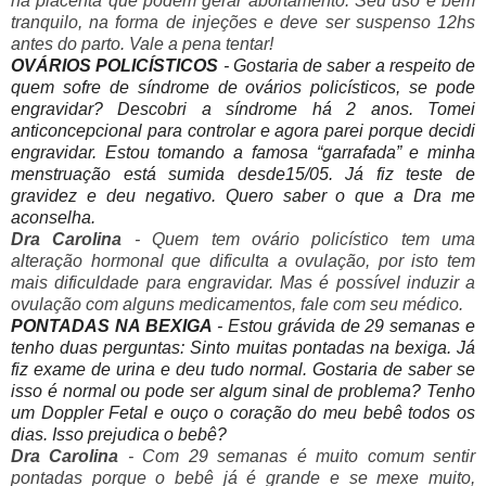
na placenta que podem gerar abortamento. Seu uso é bem
tranquilo, na forma de injeções e deve ser suspenso 12hs
antes do parto. Vale a pena tentar!
OVÁRIOS POLICÍSTICOS
- Gostaria de saber a respeito de
quem sofre de síndrome de ovários policísticos, se pode
engravidar? Descobri a síndrome há 2 anos. Tomei
anticoncepcional para controlar e agora parei porque decidi
engravidar. Estou tomando a famosa “garrafada” e minha
menstruação está sumida desde15/05. Já fiz teste de
gravidez e deu negativo. Quero saber o que a Dra me
aconselha.
Dra Carolina
- Quem tem ovário policístico tem uma
alteração hormonal que dificulta a ovulação, por isto tem
mais dificuldade para engravidar. Mas é possível induzir a
ovulação com alguns medicamentos, fale com seu médico.
PONTADAS NA BEXIGA
- Estou grávida de 29 semanas e
tenho duas perguntas: Sinto muitas pontadas na bexiga. Já
fiz exame de urina e deu tudo normal. Gostaria de saber se
isso é normal ou pode ser algum sinal de problema? Tenho
um Doppler Fetal e ouço o coração do meu bebê todos os
dias. Isso prejudica o bebê?
Dra Carolina
- Com 29 semanas é muito comum sentir
pontadas porque o bebê já é grande e se mexe muito,