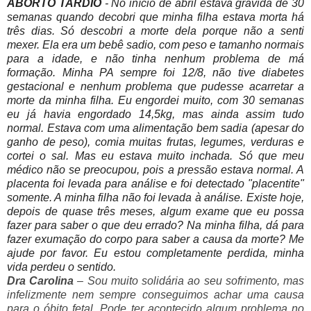
ABORTO TARDIO
- No início de abril estava grávida de 30
semanas quando decobri que minha filha estava morta há
três dias. Só descobri a morte dela porque não a senti
mexer. Ela era um bebê sadio, com peso e tamanho normais
para a idade, e não tinha nenhum problema de má
formação. Minha PA sempre foi 12/8, não tive diabetes
gestacional e nenhum problema que pudesse acarretar a
morte da minha filha. Eu engordei muito, com 30 semanas
eu já havia engordado 14,5kg, mas ainda assim tudo
normal. Estava com uma alimentação bem sadia (apesar do
ganho de peso), comia muitas frutas, legumes, verduras e
cortei o sal. Mas eu estava muito inchada. Só que meu
médico não se preocupou, pois a pressão estava normal. A
placenta foi levada para análise e foi detectado "placentite"
somente. A minha filha não foi levada à análise. Existe hoje,
depois de quase três meses, algum exame
que eu possa
fazer para saber o que deu errado? Na minha filha, dá para
fazer exumação do corpo para saber a causa da morte? Me
ajude por favor. Eu estou completamente perdida, minha
vida perdeu o sentido.
Dra Carolina
– Sou muito solidária ao seu sofrimento, mas
infelizmente nem sempre conseguimos achar uma causa
para o óbito fetal. Pode ter acontecido algum problema no