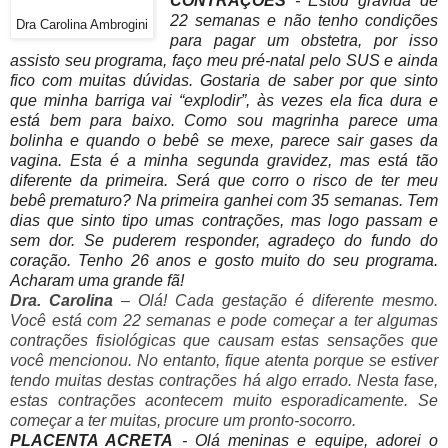
CONTRAÇÕES
- Estou grávida de
22 semanas e não tenho condições
Dra Carolina Ambrogini
para pagar um obstetra, por isso
assisto seu programa, faço meu pré-natal pelo SUS e ainda
fico com muitas dúvidas. Gostaria de saber por que sinto
que minha barriga vai “explodir”, às vezes ela fica dura e
está bem para baixo. Como sou magrinha parece uma
bolinha e quando o bebê se mexe, parece sair gases da
vagina. Esta é a minha segunda gravidez, mas está tão
diferente da primeira. Será que corro o risco de ter meu
bebê prematuro? Na primeira ganhei com 35 semanas. Tem
dias que sinto tipo umas contrações, mas logo passam e
sem dor. Se puderem responder, agradeço do fundo do
coração. Tenho 26 anos e gosto muito do seu programa.
Acharam uma grande fã!
Dra. Carolina
– Olá! Cada gestação é diferente mesmo.
Você está com 22 semanas e pode começar a ter algumas
contrações fisiológicas que causam estas sensações que
você mencionou. No entanto, fique atenta porque se estiver
tendo muitas destas contrações há algo errado. Nesta fase,
estas contrações acontecem muito esporadicamente. Se
começar a ter muitas, procure um pronto-socorro.
PLACENTA ACRETA
- Olá meninas e equipe, adorei o