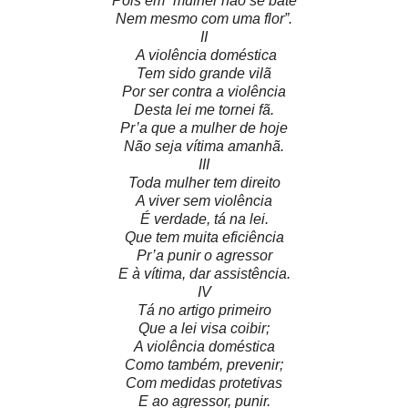
Pois em “mulher não se bate
Nem mesmo com uma flor”.
II
A violência doméstica
Tem sido grande vilã
Por ser contra a violência
Desta lei me tornei fã.
Pr’a que a mulher de hoje
Não seja vítima amanhã.
III
Toda mulher tem direito
A viver sem violência
É verdade, tá na lei.
Que tem muita eficiência
Pr’a punir o agressor
E à vítima, dar assistência.
IV
Tá no artigo primeiro
Que a lei visa coibir;
A violência doméstica
Como também, prevenir;
Com medidas protetivas
E ao agressor, punir.