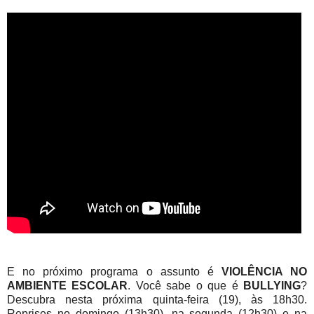
E no próximo programa o assunto é
VIOLÊNCIA NO
AMBIENTE ESCOLAR
. Você sabe o que é
BULLYING
?
Descubra nesta próxima quinta-feira (19), às 18h30.
Reprises no domingo (13h30), na segunda (12h30) e na