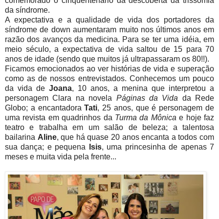
comemorado o cinquentenário da descoberta da trissomia
da síndrome.
A expectativa e a qualidade de vida dos portadores da
síndrome de down aumentaram muito nos últimos anos em
razão dos avanços da medicina. Para se ter uma idéia, em
meio século, a expectativa de vida saltou de 15 para 70
anos de idade (sendo que muitos já ultrapassaram os 80!!).
Ficamos emocionados ao ver histórias de vida e superação
como as de nossos entrevistados. Conhecemos um pouco
da vida de
Joana
, 10 anos, a menina que interpretou a
personagem Clara na novela
Páginas da Vida
da Rede
Globo; a encantadora
Tati
, 25 anos, que é personagem de
uma revista em quadrinhos da
Turma da Mônica
e hoje faz
teatro e trabalha em um salão de beleza; a talentosa
bailarina
Aline
, que há quase 20 anos encanta a todos com
sua dança; e pequena
Isis
, uma princesinha de apenas 7
meses e muita vida pela frente...