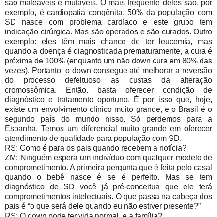
são maleáveis e mutáveis. O mais freqüente deles são, por
exemplo, é cardiopatia congênita. 50% da população com
SD nasce com problema cardíaco e este grupo tem
indicação cirúrgica. Mas são operados e são curados. Outro
exemplo: eles têm mais chance de ter leucemia, mas
quando a doença é diagnosticada prematuramente, a cura é
próxima de 100% (enquanto um não down cura em 80% das
vezes). Portanto, o down consegue até melhorar a reversão
do processo defeituoso as custas da alteração
cromossômica. Então, basta oferecer condição de
diagnóstico e tratamento oportuno. É por isso que, hoje,
existe um envolvimento clínico muito grande, e o Brasil é o
segundo país do mundo nisso. Só perdemos para a
Espanha. Temos um diferencial muito grande em oferecer
atendimento de qualidade para população com SD.
RS: Como é para os pais quando recebem a notícia?
ZM: Ninguém espera um indivíduo com qualquer modelo de
comprometimento. A primeira pergunta que é feita pelo casal
quando o bebê nasce é se é perfeito. Mas se tem
diagnóstico de SD você já pré-conceitua que ele terá
comprometimentos intelectuais. O que passa na cabeça dos
pais é “o que será dele quando eu não estiver presente?”
RS: O down pode ter vida normal, e a família?