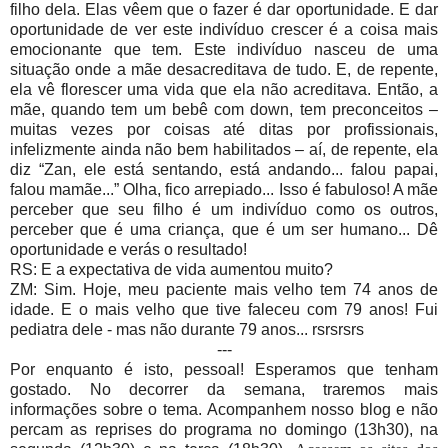
filho dela. Elas vêem que o fazer é dar oportunidade. E dar
oportunidade de ver este indivíduo crescer é a coisa mais
emocionante que tem. Este indivíduo nasceu de uma
situação onde a mãe desacreditava de tudo. E, de repente,
ela vê florescer uma vida que ela não acreditava. Então, a
mãe, quando tem um bebê com down, tem preconceitos –
muitas vezes por coisas até ditas por profissionais,
infelizmente ainda não bem habilitados – aí, de repente, ela
diz “Zan, ele está sentando, está andando... falou papai,
falou mamãe...” Olha, fico arrepiado... Isso é fabuloso! A mãe
perceber que seu filho é um indivíduo como os outros,
perceber que é uma criança, que é um ser humano... Dê
oportunidade e verás o resultado!
RS: E a expectativa de vida aumentou muito?
ZM: Sim. Hoje, meu paciente mais velho tem 74 anos de
idade. E o mais velho que tive faleceu com 79 anos! Fui
pediatra dele - mas não durante 79 anos... rsrsrsrs
---
Por enquanto é isto, pessoal! Esperamos que tenham
gostado. No decorrer da semana, traremos mais
informações sobre o tema. Acompanhem nosso blog e não
percam as reprises do programa no domingo (13h30), na