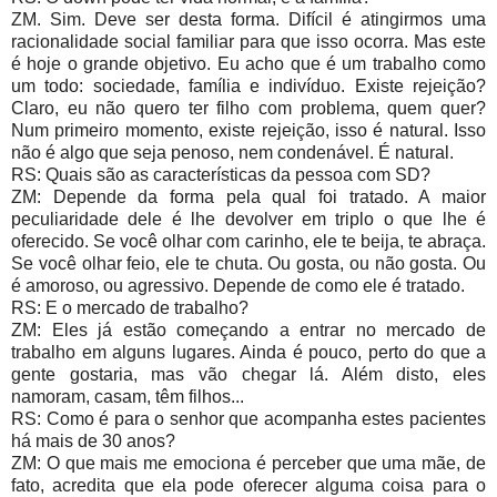
ZM. Sim. Deve ser desta forma. Difícil é atingirmos uma
racionalidade social familiar para que isso ocorra. Mas este
é hoje o grande objetivo. Eu acho que é um trabalho como
um todo: sociedade, família e indivíduo. Existe rejeição?
Claro, eu não quero ter filho com problema, quem quer?
Num primeiro momento, existe rejeição, isso é natural. Isso
não é algo que seja penoso, nem condenável. É natural.
RS: Quais são as características da pessoa com SD?
ZM: Depende da forma pela qual foi tratado. A maior
peculiaridade dele é lhe devolver em triplo o que lhe é
oferecido. Se você olhar com carinho, ele te beija, te abraça.
Se você olhar feio, ele te chuta. Ou gosta, ou não gosta. Ou
é amoroso, ou agressivo. Depende de como ele é tratado.
RS: E o mercado de trabalho?
ZM: Eles já estão começando a entrar no mercado de
trabalho em alguns lugares. Ainda é pouco, perto do que a
gente gostaria, mas vão chegar lá. Além disto, eles
namoram, casam, têm filhos...
RS: Como é para o senhor que acompanha estes pacientes
há mais de 30 anos?
ZM: O que mais me emociona é perceber que uma mãe, de
fato, acredita que ela pode oferecer alguma coisa para o