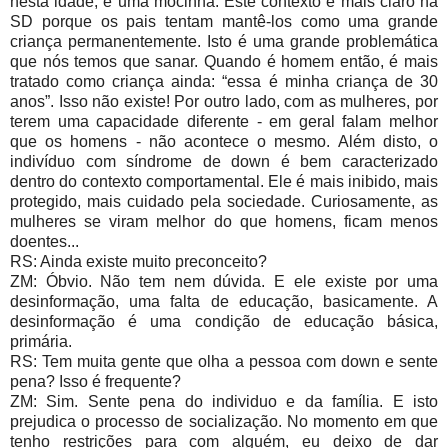
nesta idade, é uma mocinha. Este contexto é mais claro na
SD porque os pais tentam mantê-los como uma grande
criança permanentemente. Isto é uma grande problemática
que nós temos que sanar. Quando é homem então, é mais
tratado como criança ainda: “essa é minha criança de 30
anos”. Isso não existe! Por outro lado, com as mulheres, por
terem uma capacidade diferente - em geral falam melhor
que os homens - não acontece o mesmo. Além disto, o
indivíduo com síndrome de down é bem caracterizado
dentro do contexto comportamental. Ele é mais inibido, mais
protegido, mais cuidado pela sociedade. Curiosamente, as
mulheres se viram melhor do que homens, ficam menos
doentes...
RS: Ainda existe muito preconceito?
ZM: Óbvio. Não tem nem dúvida. E ele existe por uma
desinformação, uma falta de educação, basicamente. A
desinformação é uma condição de educação básica,
primária.
RS: Tem muita gente que olha a pessoa com down e sente
pena? Isso é frequente?
ZM: Sim. Sente pena do individuo e da família. E isto
prejudica o processo de socialização. No momento em que
tenho restrições para com alguém, eu deixo de dar