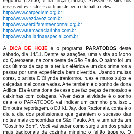
segunda (12h30) e na terça (18h30).
Acessem os sites dos
nossos entrevistados e confiram de perto o trabalho deles:
http://www.carpediem.org.br
http://www.vezdavoz.com.br
http://www.serdiferenteenormal.org.br
http://www.turmadaclarinha.com.br
http://www.bailarinaespecial.com.br
---
A
DICA DE HOJE
é o programa
PARATODOS
deste
sábado, dia 14/11. Dentre as atrações, uma visita ao Morro
do Querosene, na zona oeste de São Paulo. O bairro foi um
dos últimos da capital a ter luz elétrica e um dos primeiros a
passar por uma experiência bem divertida. Usando muitas
cores, o artista D'Ollynda tranformou ruas e muros sujos e
calçadas mal conservadas. Arte também é o sonho de dona
Adilce. Ela é uma dona de casa que faz peças de mosaico e
caixinhas com colagens. Viver desta atividade é o sonho
dela e o PARATODOS vai indicar um caminho pra isso...
Em outra reportagem, o DJ KL Jay, dos Racionais, conta é o
dia a dia dos profissionais que garantem o sucesso das
noites mais concorridas de São Paulo. Ah, e tem ainda um
"Gostinho Bom". Você vai saber como surgiu um dos pratos
mais tradiconais da cozinha mineira: o feijão tropeiro. O