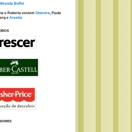
 Miranda Buffet
na e Roberta vestem
Ginestra
, Paula
erg e
Arestta
EIROS
IDORES