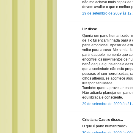
não me achava mais capaz de fa
devem avaliar o que é melhor 
29 de setembro de 2009 às 12
Liz disse...
Queria um parto humanizado, m
de TP, fui encaminhada para a c
parte emocional. Apesar de est
voltar para a casa. Me sentia f
partir daquele momento que co
encontrei os movimentos de hu
bebê daqui alguns anos e dess
que a sociedade não está prep
pessoas olham horrorizadas, co
olhos alheios, se acontece alg
irresponsabilidade.
Também quero aproveitar esses
Não adianta planejar um parto n
equilibrada e consciente.
29 de setembro de 2009 às 21
Cristiana Castro disse...
O que é parto humanizado?
30 de setembro de 2009 às 00