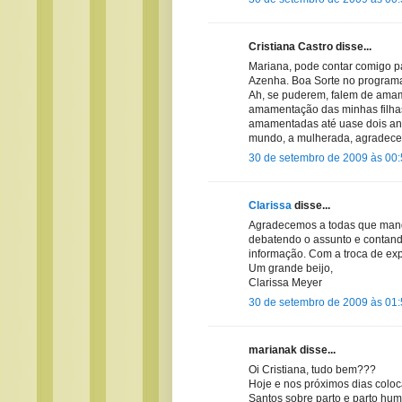
Cristiana Castro disse...
Mariana, pode contar comigo p
Azenha. Boa Sorte no program
Ah, se puderem, falem de amame
amamentação das minhas filhas
amamentadas até uase dois ano
mundo, a mulherada, agradece
30 de setembro de 2009 às 00
Clarissa
disse...
Agradecemos a todas que manda
debatendo o assunto e contando
informação. Com a troca de ex
Um grande beijo,
Clarissa Meyer
30 de setembro de 2009 às 01
marianak disse...
Oi Cristiana, tudo bem???
Hoje e nos próximos dias coloc
Santos sobre parto e parto hu