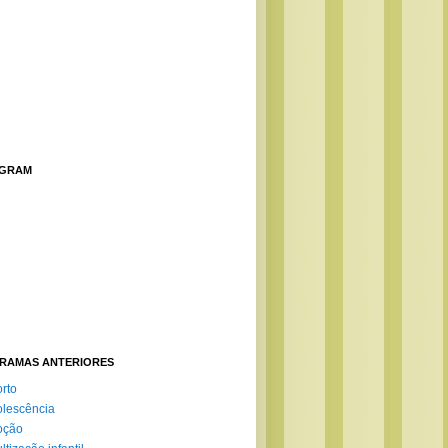
AGRAM
RAMAS ANTERIORES
rto
lescência
oção