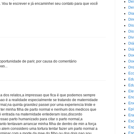
Des
. Vou te escrever e já encaminhei seu contato para que você
Des
Dia
Dir
Dis
Dis
Div
Diá
Diá
Doe
Doe
 oportunidade de parir, por causa do comentário
as...
Dr
Eco
Ed
Edu
Ele
ria dos relatos,a impressao que fica é que podemos sempre
End
 nao é a realidade especialmente se tratando de maternidade
Enx
ormal,na quinta gravidez passei por uma experiencia triste e
Epi
 ter minha filha de parto normal e nenhum dos medicos que
i entrada na maternidade entederam isso,discordo
Era
sao parto humanizado para citar o parto normal,a
Esc
to tentavam arrancar minha filha de dentro de min a força
Esp
alem conssidero uma tortura tentar fazer um parto normal a
Esp
erminar com a morte da mae,do filho ou dos dois,nao sou