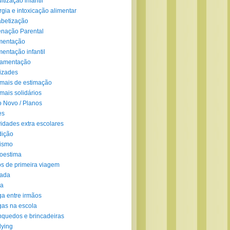
ltização infantil
rgia e intoxicação alimentar
abetização
enação Parental
mentação
mentação infantil
amentação
izades
mais de estimação
mais solidários
 Novo / Planos
es
vidades extra escolares
dição
ismo
oestima
s de primeira viagem
lada
ra
ga entre irmãos
gas na escola
nquedos e brincadeiras
lying