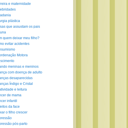
reira e maternidade
ebridades
adania
urgia plástica
sas que assustam os pais
luna
 quem deixar meu filho?
o evitar acidentes
nsumismo
ordenação Motora
scimento
ando meninas e meninos
ança com doença de adulto
anças desaparecidas
anças Índigo e Cristal
atividade e leitura
ncer de mama
cer infantil
eitos da face
xar o filho crescer
pressão
ressão pós-parto