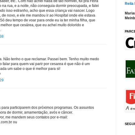
saber, etc.. Com não achei nada de tão horrível, fui pra Feira
Reila
do na rua, e a noite, não conseguia dormir preocupada, e falei
do isso estranho, acho que essa criança vai nascer. Logo
Maria
, de novo, e ele me mandou ir ao Hospital onde ele estava
Meinb
 Só deu tempo de voar para onde eu ia ter minha filha, que
s melhor que cesárea, que eu achei muito dolorido e
.
PARC
:38
a. Não tenho o que reclamar. Passei bem. Tenho muito medo
o falar para quem vai parir por cesarea é que não é um
cada um sabe o que é melhor para si!
o
:29
para participarem dos próximos programas. Os assuntos
 hora de dormir, amamentação, avós e câncer.
avor, me mandem seus contatos por e-mail:
com.br ou
SEGU