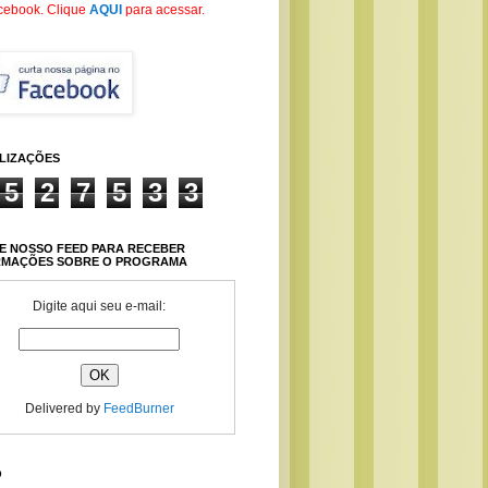
cebook
. Clique
AQUI
para acessar.
ALIZAÇÕES
5
2
7
5
3
3
E NOSSO FEED PARA RECEBER
RMAÇÕES SOBRE O PROGRAMA
Digite aqui seu e-mail:
Delivered by
FeedBurner
O