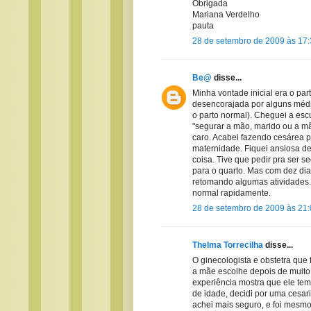
Obrigada
Mariana Verdelho
pauta
28 de setembro de 2009 às 17
Be@
disse...
Minha vontade inicial era o pa
desencorajada por alguns médic
o parto normal). Cheguei a es
"segurar a mão, marido ou a mã
caro. Acabei fazendo cesárea p
maternidade. Fiquei ansiosa d
coisa. Tive que pedir pra ser s
para o quarto. Mas com dez dias 
retomando algumas atividades.
normal rapidamente.
28 de setembro de 2009 às 21
Thelma Torrecilha
disse...
O ginecologista e obstetra que 
a mãe escolhe depois de muito
experiência mostra que ele tem
de idade, decidi por uma cesari
achei mais seguro, e foi mesmo