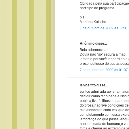
Obrigada pela sua participação
participe do programa.
bjs
Mariana Kotscho
1 de outubro de 2009 às 17:01
Anônimo disse...
Bela adormecida!
Doula não "só" segura a mão.
lamento por você ter perdido a
preconceituoso de outras pesso
7 de outubro de 2009 às 01:07
lenice tito disse...
eu fico admirada ao ler a maio
decidir como ter o bebe e isso
publica,tive 4 filhos de parto n
dolorosa,nao tive condiçoes de
min atenderan cada vez que de
completamente com essa expres
lembrança do que passei enquan
nao tem nada de humano,e vou 
força e chegar ao extremo de t