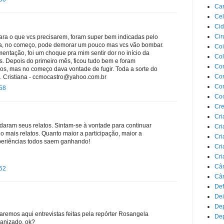
Car
Cel
Cid
Cir
ara o que vcs precisarem, foram super bem indicadas pelo
a, no começo, pode demorar um pouco mas vcs vão bombar.
Coi
ntação, foi um choque pra mim sentir dor no início da
Co
. Depois do primeiro mês, ficou tudo bem e foram
Com
s, mas no começo dava vontade de fugir. Toda a sorte do
Com
. Cristiana - ccmocastro@yahoo.com.br
Co
:58
Co
Cre
Cri
ram seus relatos. Sintam-se à vontade para continuar
Cri
 mais relatos. Quanto maior a participação, maior a
Cri
periências todos saem ganhando!
Cri
Cri
Câ
:52
Cân
Def
Dei
De
aremos aqui entrevistas feitas pela repórter Rosangela
Dep
manizado, ok?