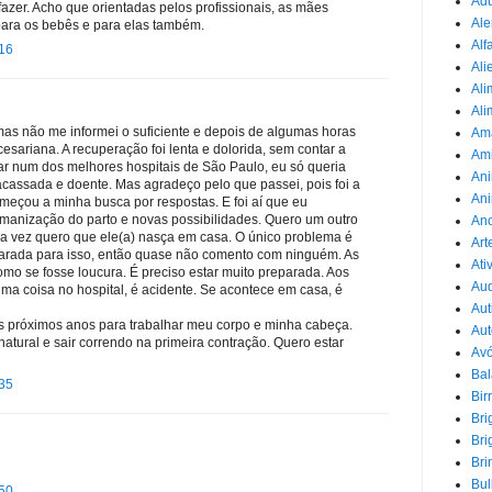
Adu
zer. Acho que orientadas pelos profissionais, as mães
Ale
para os bebês e para elas também.
Alf
:16
Ali
Ali
Ali
as não me informei o suficiente e depois de algumas horas
Am
esariana. A recuperação foi lenta e dolorida, sem contar a
Am
ar num dos melhores hospitais de São Paulo, eu só queria
Ani
racassada e doente. Mas agradeço pelo que passei, pois foi a
Ani
meçou a minha busca por respostas. E foi aí que eu
manização do parto e novas possibilidades. Quero um outro
Ano
a vez quero que ele(a) nasça em casa. O único problema é
Art
arada para isso, então quase não comento com ninguém. As
Ati
mo se fosse loucura. É preciso estar muito preparada. Aos
Au
uma coisa no hospital, é acidente. Se acontece em casa, é
Aut
 próximos anos para trabalhar meu corpo e minha cabeça.
Aut
atural e sair correndo na primeira contração. Quero estar
Avó
Ba
:35
Bir
Bri
Bri
Bri
Bul
:50