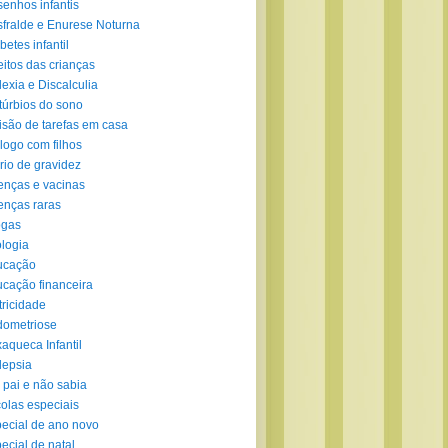
enhos infantis
fralde e Enurese Noturna
betes infantil
eitos das crianças
lexia e Discalculia
túrbios do sono
isão de tarefas em casa
logo com filhos
rio de gravidez
nças e vacinas
nças raras
ogas
logia
ucação
cação financeira
tricidade
ometriose
aqueca Infantil
lepsia
 pai e não sabia
olas especiais
ecial de ano novo
ecial de natal