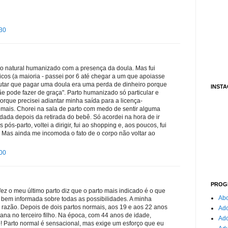
:30
rto natural humanizado com a presença da doula. Mas fui
os (a maioria - passei por 6 até chegar a um que apoiasse
cutar que pagar uma doula era uma perda de dinheiro porque
INST
e pode fazer de graça". Parto humanizado só particular e
orque precisei adiantar minha saída para a licença-
emais. Chorei na sala de parto com medo de sentir alguma
edada depois da retirada do bebê. Só acordei na hora de ir
pós-parto, voltei a dirigir, fui ao shopping e, aos poucos, fui
 Mas ainda me incomoda o fato de o corpo não voltar ao
:00
PROG
fez o meu último parto diz que o parto mais indicado é o que
Abo
 bem informada sobre todas as possibilidades. A minha
 razão. Depois de dois partos normais, aos 19 e aos 22 anos
Ado
ana no terceiro filho. Na época, com 44 anos de idade,
Ad
! Parto normal é sensacional, mas exige um esforço que eu