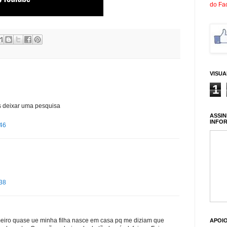
do Fa
VISU
1
s deixar uma pesquisa
ASSIN
INFO
:46
:38
eiro quase ue minha filha nasce em casa pq me diziam que
APOI