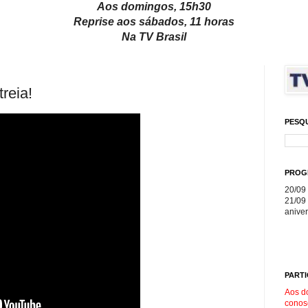
Aos domingos, 15h30
Reprise aos sábados, 11 horas
Na TV Brasil
reia!
PESQ
PROG
20/09 
21/09 
aniver
PARTI
Aos d
conos