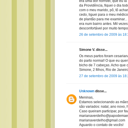
era uma dor horrível, que eu ia 
da Providência, fiquei o dia to
com o meu marido, pô, tô achan
cedo, liguei para o meu médico
de plantão para me examinar...
era num bairro antes. Mil veze
desconfortável por muito tempo
26 de setembro de 2009 às 18
Simone V. disse...
Os meus partos foram cesarian
do parto normal! O que eu quer
bicho de 7 cabeças. Acho que 
Simone, 2 filhos, Rio de Janeir
27 de setembro de 2009 às 18
Unknown
disse...
Meninas,
Estamos selecionando as mães 
são variados: natal, ano novo,
Caso queiram participar, por f
marianaverdelho@papodemae.
marianaverdelho@gmail.com
Aguardo o contato de vocês!