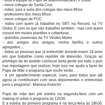
- toda a equipe do Papo de Mãe/Rentalcam/TV Brasil
- meus colegas de Santa Cruz
- mães, pais e avós dos colegas dos meus filhos
- professores dos meus filhos
- meus colegas de PUC
- todos com quem já trabalhei no SBT, na Record, na TV
Globo..E com os que não trabalhei também - mas com quem
convivi em muitos plantões e coberturas
- queridos cearenses da TV Verdes Mares
- aos amigos dos amigos, minha família e outros
agregados....
- todas as pessoas que já entrevistei durante esses 18 anos
em que trabalhei como repórter de televisão. Graças ao
privilégio de ter podido conhecer tanta gente por todo o país
nas reportagens que realizei, hoje isso me ajuda a fazer do
Papo de Mãe o programa que vocês verão.
- e um agradecimento especial, claro, para todos que até
agora já contribuíram com seus depoimentos e entrevistas
para o programa”. Mariana Kotscho
Papo de mãe tem pré estréia na segunda-feira com um
making of sobre o programa às 12h30.
E a estréia do primeiro programa é na terça-feira às 18h30.