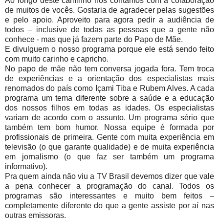
Ao longo deste caminho nós contamos com a colaboração
de muitos de vocês. Gostaria de agradecer pelas sugestões
e pelo apoio. Aproveito para agora pedir a audiência de
todos – inclusive de todas as pessoas que a gente não
conhece - mas que já fazem parte do Papo de Mãe.
E divulguem o nosso programa porque ele está sendo feito
com muito carinho e capricho.
No papo de mãe não tem conversa jogada fora. Tem troca
de experiências e a orientação dos especialistas mais
renomados do país como Içami Tiba e Rubem Alves. A cada
programa um tema diferente sobre a saúde e a educação
dos nossos filhos em todas as idades. Os especialistas
variam de acordo com o assunto. Um programa sério que
também tem bom humor. Nossa equipe é formada por
profissionais de primeira. Gente com muita experiência em
televisão (o que garante qualidade) e de muita experiência
em jornalismo (o que faz ser também um programa
informativo).
Pra quem ainda não viu a TV Brasil devemos dizer que vale
a pena conhecer a programação do canal. Todos os
programas são interessantes e muito bem feitos –
completamente diferente do que a gente assiste por aí nas
outras emissoras.