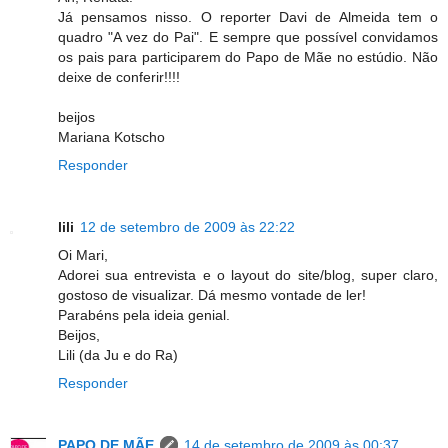
Já pensamos nisso. O reporter Davi de Almeida tem o
quadro "A vez do Pai". E sempre que possível convidamos
os pais para participarem do Papo de Mãe no estúdio. Não
deixe de conferir!!!!
beijos
Mariana Kotscho
Responder
lili
12 de setembro de 2009 às 22:22
Oi Mari,
Adorei sua entrevista e o layout do site/blog, super claro,
gostoso de visualizar. Dá mesmo vontade de ler!
Parabéns pela ideia genial.
Beijos,
Lili (da Ju e do Ra)
Responder
PAPO DE MÃE
14 de setembro de 2009 às 00:37