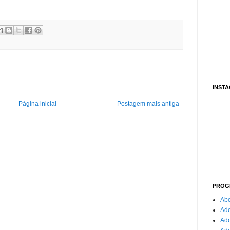
INST
Página inicial
Postagem mais antiga
PROG
Abo
Ado
Ad