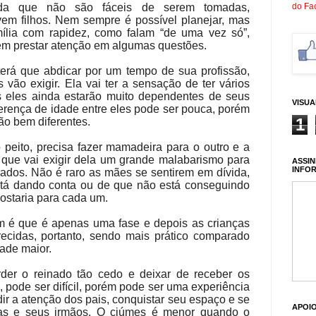
do Fa
da que não são fáceis de serem tomadas,
em filhos. Nem sempre é possível planejar, mas
ília com rapidez, como falam “de uma vez só”,
vem prestar atenção em algumas questões.
erá que abdicar por um tempo de sua profissão,
vão exigir. Ela vai ter a sensação de ter vários
 eles ainda estarão muito dependentes de seus
VISU
iferença de idade entre eles pode ser pouca, porém
1
ão bem diferentes.
eito, precisa fazer mamadeira para o outro e a
 que vai exigir dela um grande malabarismo para
ASSIN
INFO
dados. Não é raro as mães se sentirem em dívida,
tá dando conta ou de que não está conseguindo
ostaria para cada um.
 é que é apenas uma fase e depois as crianças
arecidas, portanto, sendo mais prático comparado
dade maior.
erder o reinado tão cedo e deixar de receber os
 pode ser difícil, porém pode ser uma experiência
dir a atenção dos pais, conquistar seu espaço e se
APOI
nças e seus irmãos. O ciúmes é menor quando o