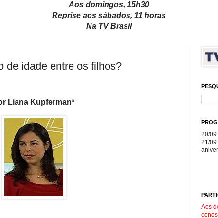
Aos domingos, 15h30
Reprise aos sábados, 11 horas
Na TV Brasil
o de idade entre os filhos?
PESQ
or Liana Kupferman*
PROG
20/09 
21/09 
aniver
PARTI
Aos d
conos