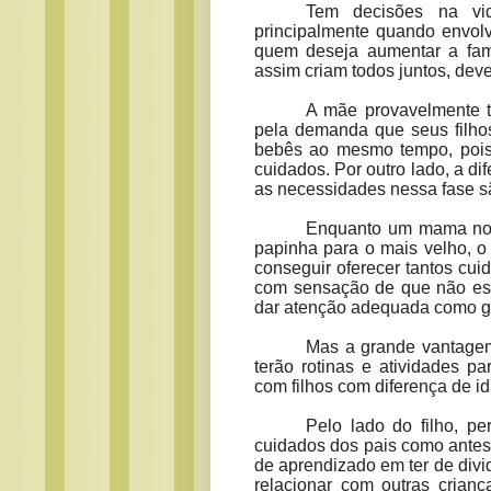
Tem decisões na vi
principalmente quando envolv
quem deseja aumentar a fam
assim criam todos juntos, de
A mãe provavelmente t
pela demanda que seus filhos 
bebês ao mesmo tempo, pois
cuidados. Por outro lado, a d
as necessidades nessa fase s
Enquanto um mama no p
papinha para o mais velho, o
conseguir oferecer tantos cui
com sensação de que não es
dar atenção adequada como g
Mas a grande vantagem
terão rotinas e atividades p
com filhos com diferença de i
Pelo lado do filho, p
cuidados dos pais como antes,
de aprendizado em ter de divi
relacionar com outras cria