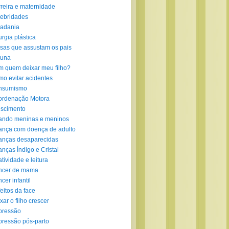
reira e maternidade
ebridades
adania
urgia plástica
sas que assustam os pais
luna
 quem deixar meu filho?
o evitar acidentes
nsumismo
ordenação Motora
scimento
ando meninas e meninos
ança com doença de adulto
anças desaparecidas
anças Índigo e Cristal
atividade e leitura
ncer de mama
cer infantil
eitos da face
xar o filho crescer
pressão
ressão pós-parto