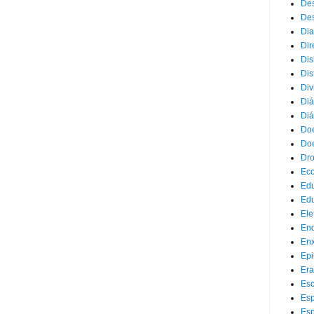
Des
Des
Dia
Dir
Dis
Dis
Div
Diá
Diá
Doe
Doe
Dr
Eco
Ed
Edu
Ele
End
Enx
Epi
Era
Esc
Esp
Esp