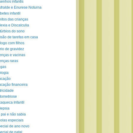
enhos infantis
fralde e Enurese Noturna
betes infantil
eitos das crianças
lexia e Discalculia
túrbios do sono
isão de tarefas em casa
logo com filhos
rio de gravidez
nças e vacinas
nças raras
ogas
logia
ucação
cação financeira
tricidade
ometriose
aqueca Infantil
lepsia
 pai e não sabia
olas especiais
ecial de ano novo
ecial de natal