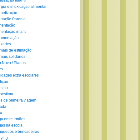
ltização infantil
rgia e intoxicação alimentar
abetização
enação Parental
mentação
mentação infantil
amentação
izades
mais de estimação
mais solidários
 Novo / Planos
es
vidades extra escolares
dição
ismo
oestima
s de primeira viagem
lada
ra
ga entre irmãos
gas na escola
nquedos e brincadeiras
lying