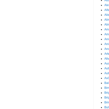
Adu
Ale
Alf
Ali
Ali
Ali
Am
Am
Ani
Ani
Ano
Art
Ati
Au
Aut
Aut
Avó
Ba
Bir
Bri
Bri
Bri
Bul