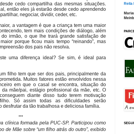
 desde cedo compartilha das mesmas situações.
Reila
ial, então eles já estarão desde cedo aprendendo
Maria
rtilhar, negociar, dividir, ceder, etc.
Meinb
maior, a vantagem é que a criança tem uma maior
ntecendo, tem mais condições de diálogo, além
PARC
 do irmão, o que lhe trará grande satisfação de
 maior porque ficou mais tempo “reinando”, mas
mpreensão dos pais não resolva.
iste uma diferença ideal? Se sim, é ideal para
um filho tem que ser dos pais, principalmente da
prometida. Muitos fatores estão envolvidos nessa
ceiro em que o casal se encontra, situação do
da mãe/pai, estágio profissional da mãe, etc. O
onseguem diante disso tudo terem motivação
filho. Só assim todas as dificuldades serão
 desfrutar da tão trabalhosa e deliciosa família.
***
a clínica formada pela PUC-SP. Participou como
SEGU
o de Mãe sobre “um filho atrás do outro”, exibido