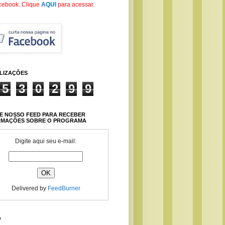
cebook
. Clique
AQUI
para acessar.
ALIZAÇÕES
5
3
0
2
9
9
E NOSSO FEED PARA RECEBER
RMAÇÕES SOBRE O PROGRAMA
Digite aqui seu e-mail:
Delivered by
FeedBurner
O