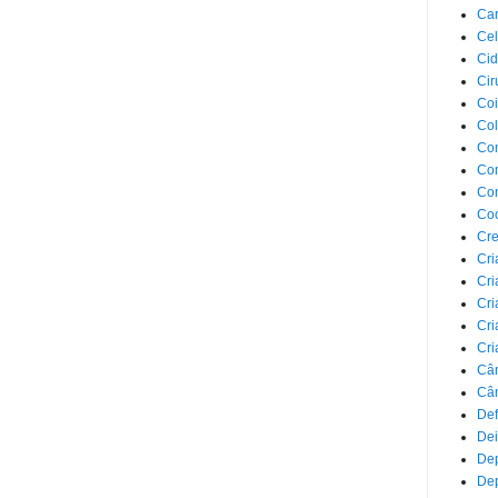
Car
Cel
Cid
Cir
Coi
Co
Com
Com
Co
Co
Cre
Cri
Cri
Cri
Cri
Cri
Câ
Cân
Def
Dei
De
Dep