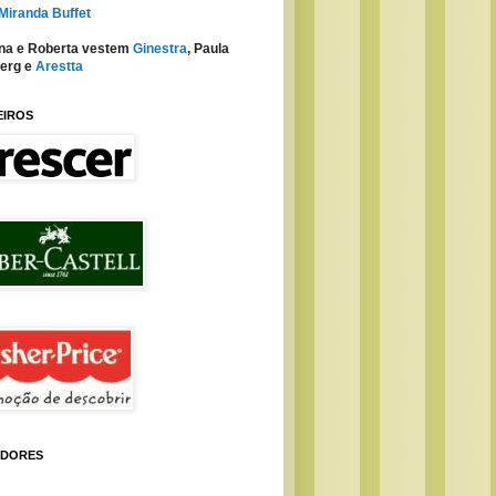
 Miranda Buffet
na e Roberta vestem
Ginestra
, Paula
erg e
Arestta
EIROS
IDORES