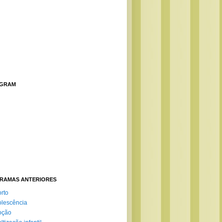
AGRAM
RAMAS ANTERIORES
rto
lescência
oção