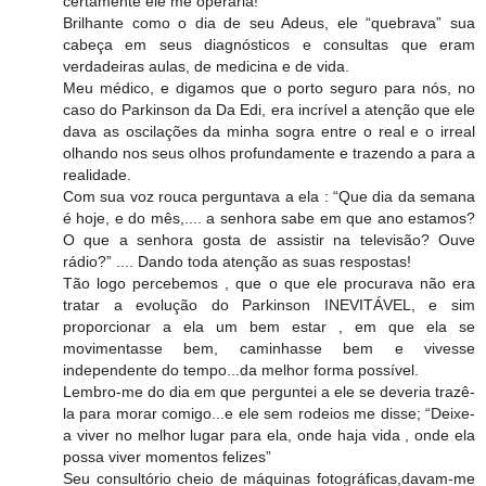
certamente ele me operaria!
Brilhante como o dia de seu Adeus, ele “quebrava” sua
cabeça em seus diagnósticos e consultas que eram
verdadeiras aulas, de medicina e de vida.
Meu médico, e digamos que o porto seguro para nós, no
caso do Parkinson da Da Edi, era incrível a atenção que ele
dava as oscilações da minha sogra entre o real e o irreal
olhando nos seus olhos profundamente e trazendo a para a
realidade.
Com sua voz rouca perguntava a ela : “Que dia da semana
é hoje, e do mês,.... a senhora sabe em que ano estamos?
O que a senhora gosta de assistir na televisão? Ouve
rádio?” .... Dando toda atenção as suas respostas!
Tão logo percebemos , que o que ele procurava não era
tratar a evolução do Parkinson INEVITÁVEL, e sim
proporcionar a ela um bem estar , em que ela se
movimentasse bem, caminhasse bem e vivesse
independente do tempo...da melhor forma possível.
Lembro-me do dia em que perguntei a ele se deveria trazê-
la para morar comigo...e ele sem rodeios me disse; “Deixe-
a viver no melhor lugar para ela, onde haja vida , onde ela
possa viver momentos felizes”
Seu consultório cheio de máquinas fotográficas,davam-me