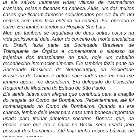
lá ele salvou inúmeras vidas; vítimas de traumatismo
craniano, balas e facadas na cabeça. Aliás, um dos muitos
casos que ficaram famosos solucionados por ele foi de um
homem com uma faca enfiada na cabeça. Foi operado e
salvo. Era também diretor do Hospital São Luis.
Meu pai também se orgulhava de duas outras coisas na
vida profissional dele. Autor do conceito de morte encefálica
no Brasil, fazia parte da Sociedade Brasileira de
Transplante de Órgãos e comemorava o sucesso da
trajetória dos transplantes no país, hoje um trabalho
reconhecido internacionalmente. Ele também fazia parte da
Sociedade Brasileira de Neurocirurgia, da Sociedade
Brasileira de Coluna e outras sociedades que eu não me
lembro agora, me desculpem. Era delegado do Conselho
Regional de Medicina do Estado de São Paulo.
Ele ainda falava com alegria que contribuiu para a criação
do resgate do Corpo de Bombeiros. Recentemente, até foi
homenageado no Corpo de Bombeiros. Quando eu era
criança, lembro dele levar para casa uma boneca importada
usada para treinar primeiros socorros. Boneca que, na
época, acho que era a única no Brasil, seria usada pelo
pessoal dos bombeiros. Até hoje tenho noções básicas de
primeiros socorros.