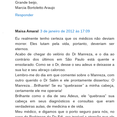
Grande beijo,
Marcia Bortoletto Araujo
Responder
Maisa Amaral
3 de janeiro de 2012 às 17:09
Eu realmente tenho certeza que os médicos não deviam
morrer. Eles lutam pela vida, portanto, deveriam ser
eternos.
Acabo de chegar do velório do Dr Manreza, e o dia ao
contrário dos últimos em São Paulo está quente e
ensolarado. Como se o Dr, desse o seu adeus e deixasse a
sua luz e seu abraço caloroso.
Lembro-me do dia em que comentei sobre o Manreza, com
outro querido o Dr Salim e ele prontamente dissertou: O
Manreza....Brilhante! Se eu “quebrasse” a minha cabeça,
certamente ele me operaria!
Brilhante como o dia de seu Adeus, ele “quebrava” sua
cabeça em seus diagnósticos e consultas que eram
verdadeiras aulas, de medicina e de vida.
Meu médico, e digamos que o porto seguro para nós, no
caso do Parkinson da Da Edi, era incrível a atenção que ele