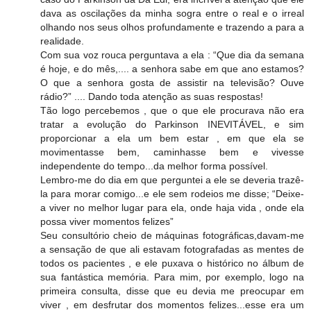
dava as oscilações da minha sogra entre o real e o irreal
olhando nos seus olhos profundamente e trazendo a para a
realidade.
Com sua voz rouca perguntava a ela : “Que dia da semana
é hoje, e do mês,.... a senhora sabe em que ano estamos?
O que a senhora gosta de assistir na televisão? Ouve
rádio?” .... Dando toda atenção as suas respostas!
Tão logo percebemos , que o que ele procurava não era
tratar a evolução do Parkinson INEVITÁVEL, e sim
proporcionar a ela um bem estar , em que ela se
movimentasse bem, caminhasse bem e vivesse
independente do tempo...da melhor forma possível.
Lembro-me do dia em que perguntei a ele se deveria trazê-
la para morar comigo...e ele sem rodeios me disse; “Deixe-
a viver no melhor lugar para ela, onde haja vida , onde ela
possa viver momentos felizes”
Seu consultório cheio de máquinas fotográficas,davam-me
a sensação de que ali estavam fotografadas as mentes de
todos os pacientes , e ele puxava o histórico no álbum de
sua fantástica memória. Para mim, por exemplo, logo na
primeira consulta, disse que eu devia me preocupar em
viver , em desfrutar dos momentos felizes...esse era um