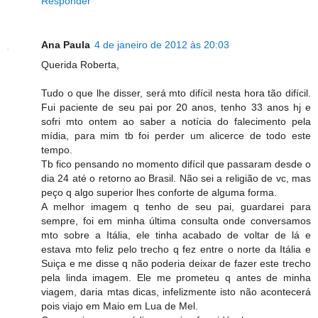
Responder
Ana Paula
4 de janeiro de 2012 às 20:03
Querida Roberta,
Tudo o que lhe disser, será mto difícil nesta hora tão difícil.
Fui paciente de seu pai por 20 anos, tenho 33 anos hj e
sofri mto ontem ao saber a notícia do falecimento pela
mídia, para mim tb foi perder um alicerce de todo este
tempo.
Tb fico pensando no momento difícil que passaram desde o
dia 24 até o retorno ao Brasil. Não sei a religião de vc, mas
peço q algo superior lhes conforte de alguma forma.
A melhor imagem q tenho de seu pai, guardarei para
sempre, foi em minha última consulta onde conversamos
mto sobre a Itália, ele tinha acabado de voltar de lá e
estava mto feliz pelo trecho q fez entre o norte da Itália e
Suiça e me disse q não poderia deixar de fazer este trecho
pela linda imagem. Ele me prometeu q antes de minha
viagem, daria mtas dicas, infelizmente isto não acontecerá
pois viajo em Maio em Lua de Mel.