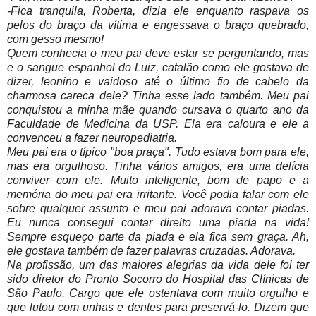
-Fica tranquila, Roberta, dizia ele enquanto raspava os
pelos do braço da vítima e engessava o braço quebrado,
com gesso mesmo!
Quem conhecia o meu pai deve estar se perguntando, mas
e o sangue espanhol do Luiz, catalão como ele gostava de
dizer, leonino e vaidoso até o último fio de cabelo da
charmosa careca dele? Tinha esse lado também. Meu pai
conquistou a minha mãe quando cursava o quarto ano da
Faculdade de Medicina da USP. Ela era caloura e ele a
convenceu a fazer neuropediatria.
Meu pai era o típico "boa praça". Tudo estava bom para ele,
mas era orgulhoso. Tinha vários amigos, era uma delícia
conviver com ele. Muito inteligente, bom de papo e a
memória do meu pai era irritante. Você podia falar com ele
sobre qualquer assunto e meu pai adorava contar piadas.
Eu nunca consegui contar direito uma piada na vida!
Sempre esqueço parte da piada e ela fica sem graça. Ah,
ele gostava também de fazer palavras cruzadas. Adorava.
Na profissão, um das maiores alegrias da vida dele foi ter
sido diretor do Pronto Socorro do Hospital das Clínicas de
São Paulo. Cargo que ele ostentava com muito orgulho e
que lutou com unhas e dentes para preservá-lo. Dizem que