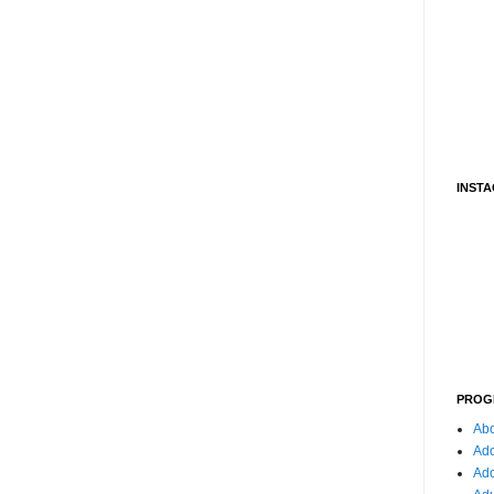
INST
PROG
Abo
Ado
Ad