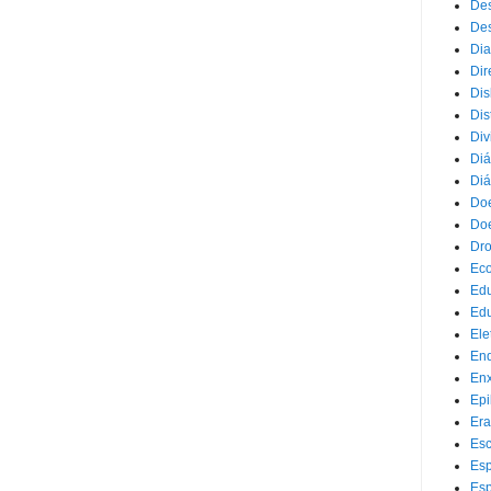
Des
Des
Dia
Dir
Dis
Dis
Div
Diá
Diá
Doe
Doe
Dr
Eco
Ed
Edu
Ele
End
Enx
Epi
Era
Esc
Esp
Esp