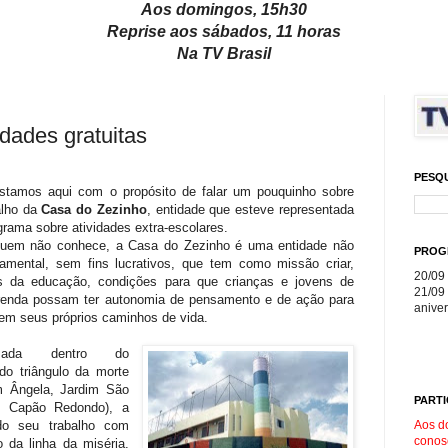
Aos domingos, 15h30
Reprise aos sábados, 11 horas
Na TV Brasil
dades gratuitas
PESQ
stamos aqui com o propósito de falar um pouquinho sobre
alho da
Casa do Zezinho
, entidade que esteve representada
grama sobre atividades extra-escolares.
quem não conhece, a Casa do Zezinho é uma entidade não
PROG
amental, sem fins lucrativos, que tem como missão criar,
20/09 
s da educação, condições para que crianças e jovens de
21/09 
renda possam ter autonomia de pensamento e de ação para
aniver
rem seus próprios caminhos de vida.
lizada dentro do
o triângulo da morte
m Ângela, Jardim São
PARTI
e Capão Redondo), a
Aos d
do seu trabalho com
conos
 da linha da miséria,