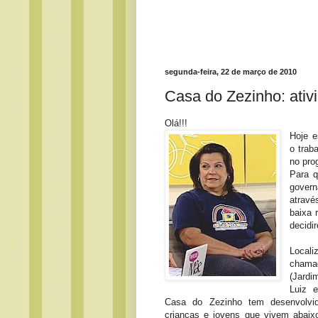
segunda-feira, 22 de março de 2010
Casa do Zezinho: ativi
Olá!!!
Hoje e
o trab
no pro
Para 
govern
atravé
baixa 
decidi
Loca
chamad
(Jardi
Luiz 
Casa do Zezinho tem desenvolvi
crianças e jovens que vivem abaixo