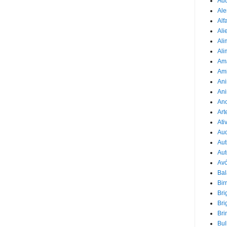
Adu
Ale
Alf
Ali
Ali
Ali
Am
Am
Ani
Ani
Ano
Art
Ati
Au
Aut
Aut
Avó
Ba
Bir
Bri
Bri
Bri
Bul