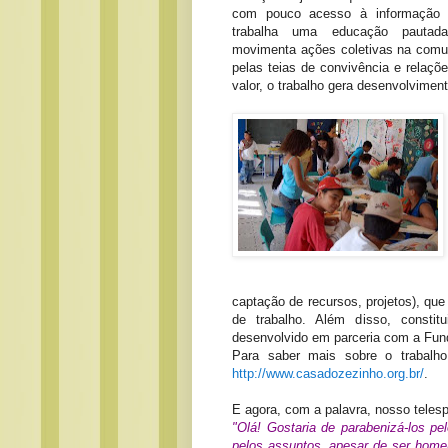
com pouco acesso à informação 
trabalha uma educação pautad
movimenta ações coletivas na comun
pelas teias de convivência e relaçõ
valor, o trabalho gera desenvolvime
captação de recursos, projetos), q
de trabalho. Além disso, consti
desenvolvido em parceria com a Fun
Para saber mais sobre o trabalh
http://www.casadozezinho.org.br/
.
E agora, com a palavra, nosso teles
"Olá! Gostaria de parabenizá-los 
pelos assuntos, apesar de ser home