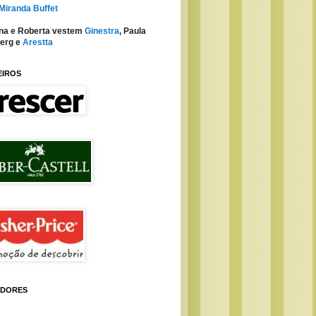
 Miranda Buffet
na e Roberta vestem
Ginestra
, Paula
erg e
Arestta
EIROS
IDORES