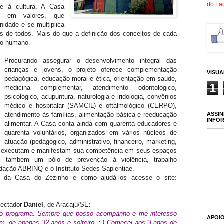
do Fa
e à cultura. A Casa
a em valores, que
idade e se multiplica
es de todos. Mais do que a definição dos conceitos de cada
nto humano.
Procurando assegurar o desenvolvimento integral das
crianças e jovens, o projeto oferece complementação
VISU
pedagógica, educação moral e ética, orientação em saúde,
1
medicina complementar, atendimento odontológico,
psicológico, acupuntura, naturologia e iridologia, convênios
médico e hospitalar (SAMCIL) e oftalmológico (CERPO),
ASSIN
atendimento às famílias, alimentação básica e reeducação
INFO
alimentar. A Casa conta ainda com quarenta educadores e
quarenta voluntários, organizados em vários núcleos de
atuação (pedagógico, administrativo, financeiro, marketing,
ue executam e manifestam sua competência em seus espaços
tui também um pólo de prevenção à violência, trabalho
dação ABRINQ e o Instituto Sedes Sapientiae.
o da Casa do Zezinho e como ajudá-los acesse o site:
---
pectador
Daniel
, de Aracajú/SE:
pelo programa. Sempre que posso acompanho e me interesso
APOI
m, de apenas 32 anos e solteiro. :-) Comecei aos 3 anos de