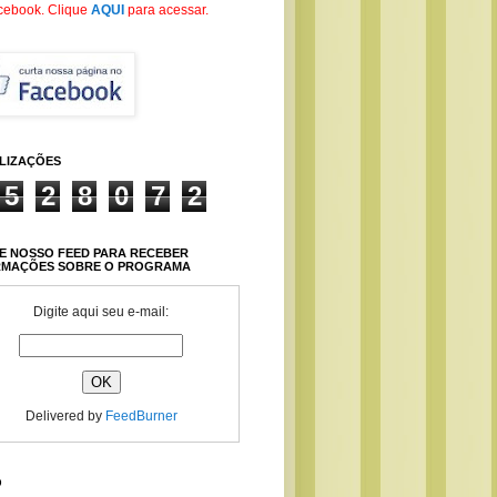
cebook
. Clique
AQUI
para acessar.
ALIZAÇÕES
5
2
8
0
7
2
E NOSSO FEED PARA RECEBER
RMAÇÕES SOBRE O PROGRAMA
Digite aqui seu e-mail:
Delivered by
FeedBurner
O