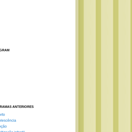
AGRAM
RAMAS ANTERIORES
rto
lescência
oção