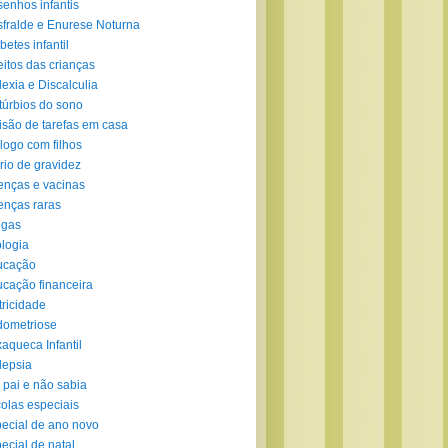
enhos infantis
fralde e Enurese Noturna
betes infantil
eitos das crianças
lexia e Discalculia
túrbios do sono
isão de tarefas em casa
logo com filhos
rio de gravidez
nças e vacinas
nças raras
ogas
logia
ucação
cação financeira
tricidade
ometriose
aqueca Infantil
lepsia
 pai e não sabia
olas especiais
ecial de ano novo
ecial de natal