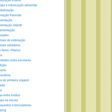
ltização infantil
rgia e intoxicação alimentar
abetização
enação Parental
mentação
mentação infantil
amentação
izades
mais de estimação
mais solidários
 Novo / Planos
es
vidades extra escolares
dição
ismo
oestima
s de primeira viagem
lada
ra
ga entre irmãos
gas na escola
nquedos e brincadeiras
lying