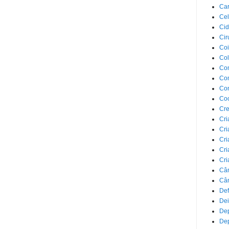
Car
Cel
Cid
Cir
Coi
Co
Com
Com
Co
Co
Cre
Cri
Cri
Cri
Cri
Cri
Câ
Cân
Def
Dei
De
Dep