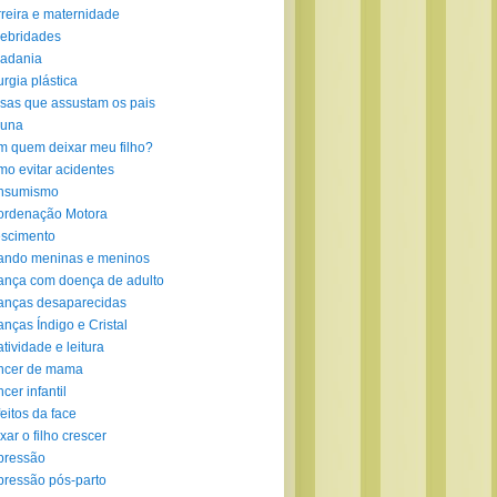
reira e maternidade
ebridades
adania
urgia plástica
sas que assustam os pais
luna
 quem deixar meu filho?
o evitar acidentes
nsumismo
ordenação Motora
scimento
ando meninas e meninos
ança com doença de adulto
anças desaparecidas
anças Índigo e Cristal
atividade e leitura
ncer de mama
cer infantil
eitos da face
xar o filho crescer
pressão
ressão pós-parto