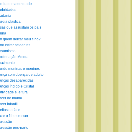
reira e maternidade
ebridades
adania
urgia plástica
sas que assustam os pais
luna
 quem deixar meu filho?
o evitar acidentes
nsumismo
ordenação Motora
scimento
ando meninas e meninos
ança com doença de adulto
anças desaparecidas
anças Índigo e Cristal
atividade e leitura
ncer de mama
cer infantil
eitos da face
xar o filho crescer
pressão
ressão pós-parto