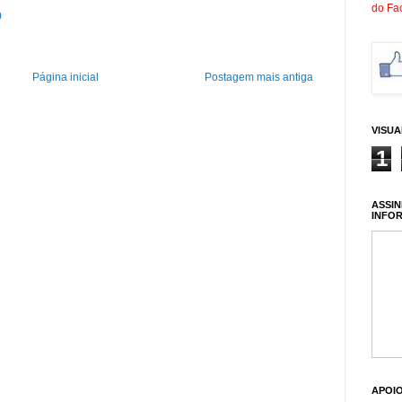
do Fa
0
Página inicial
Postagem mais antiga
VISU
1
ASSIN
INFO
APOI