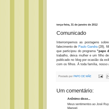
terça-feira, 31 de janeiro de 2012
Comunicado
Interrompemos as postagens sobr
falecimento de
Paulo Gandra
(28), f
que participou do programa
“papo d
trabalho, deixa mulher e um filho d
publicado no blog por ocasião da ex
com os filhos. À toda família, noss
Postado por
PAPO DE MÃE
Um comentário:
Anônimo disse...
Meus sentimentos ao José Ruy
Manoel.