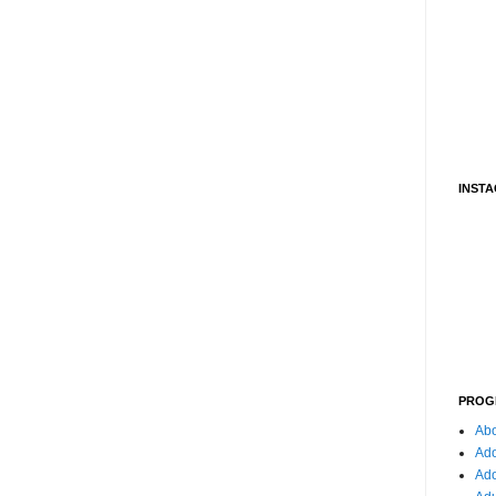
INST
PROG
Abo
Ado
Ad