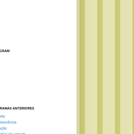
AGRAM
RAMAS ANTERIORES
rto
lescência
oção