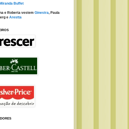
 Miranda Buffet
na e Roberta vestem
Ginestra
, Paula
erg e
Arestta
EIROS
IDORES