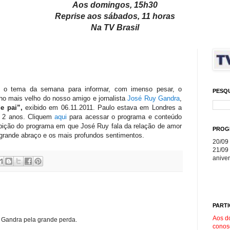
Aos domingos, 15h30
Reprise aos sábados, 11 horas
Na TV Brasil
e o tema da semana para informar, com imenso pesar, o
PESQ
ilho mais velho do nosso amigo e jornalista
José Ruy Gandra
,
e pai”,
exibido em 06.11.2011. Paulo estava em Londres a
e 2 anos.
Cliquem
aqui
para acessar o programa e conteúdo
ibição do programa em que José Ruy fala da relação de amor
PROG
o grande abraço e os mais profundos sentimentos.
20/09 
21/09 
aniver
PARTI
Aos d
 Gandra pela grande perda.
conos