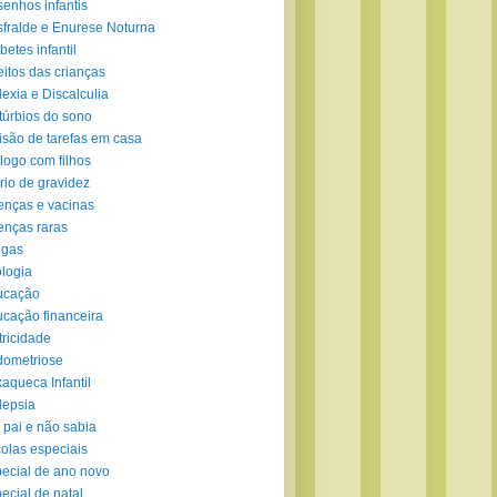
enhos infantis
fralde e Enurese Noturna
betes infantil
eitos das crianças
lexia e Discalculia
túrbios do sono
isão de tarefas em casa
logo com filhos
rio de gravidez
nças e vacinas
nças raras
ogas
logia
ucação
cação financeira
tricidade
ometriose
aqueca Infantil
lepsia
 pai e não sabia
olas especiais
ecial de ano novo
ecial de natal