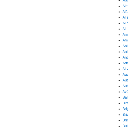
Adu
Ale
Alf
Ali
Ali
Ali
Am
Am
Ani
Ani
Ano
Art
Ati
Au
Aut
Aut
Avó
Ba
Bir
Bri
Bri
Bri
Bul