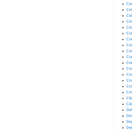
Car
Cel
Cid
Cir
Coi
Co
Com
Com
Co
Co
Cre
Cri
Cri
Cri
Cri
Cri
Câ
Cân
Def
Dei
De
Dep