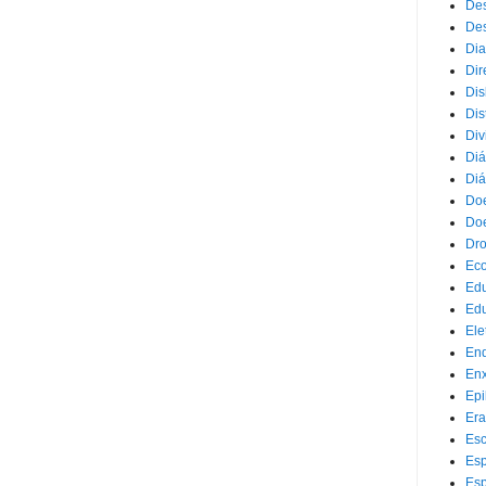
Des
Des
Dia
Dir
Dis
Dis
Div
Diá
Diá
Doe
Doe
Dr
Eco
Ed
Edu
Ele
End
Enx
Epi
Era
Esc
Esp
Esp