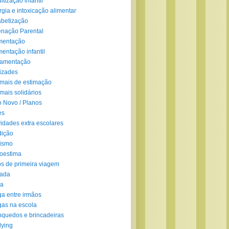
ltização infantil
rgia e intoxicação alimentar
abetização
enação Parental
mentação
mentação infantil
amentação
izades
mais de estimação
mais solidários
 Novo / Planos
es
vidades extra escolares
dição
ismo
oestima
s de primeira viagem
lada
ra
ga entre irmãos
gas na escola
nquedos e brincadeiras
lying