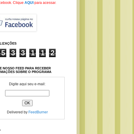
cebook
. Clique
AQUI
para acessar.
ALIZAÇÕES
5
3
3
1
1
2
E NOSSO FEED PARA RECEBER
RMAÇÕES SOBRE O PROGRAMA
Digite aqui seu e-mail:
Delivered by
FeedBurner
O