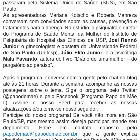
passaram pelo Sistema Único de Saúde (SUS), em São
Paulo.
As apresentadoras Mariana Kotscho e Roberta Manreza
conversam com convidados sobre as causas, prevenção e
tratamentos para a doença. No estúdio, o psiquiatra e diretor
do Programa de Saúde Mental da Mulher do Instituto de
Psiquiatria do Hospital das Clínicas da USP,
Joel Rennó
Junior
; o ginecologista e obstetra da Universidade Federal
de São Paulo (Unifesp),
Júlio Elito Junior
, e a psicóloga
Malu Favarato
, autora do livro “Diário de uma mulher – do
purgatório ao paraíso”.
Após o programa, converse com a gente pelo chat no blog
até às 21 horas. Durante a semana, acompanhe as nossas
postagens sobre o tema. Siga o programa pelo Twitter
(@papodemae) e pelo Facebook (Programa Papo de Mãe
II). Assine o nosso Feed para receber as nossas
atualizações e/ou torne-se nosso seguidor.
Participe do nosso programa! Se você não mora em São
Paulo/SP, mas mesmo assim deseja participar, mande seu
depoimento. Entre em contato conosco pelo
papodemae@papodemae.com.br
que a gente explica