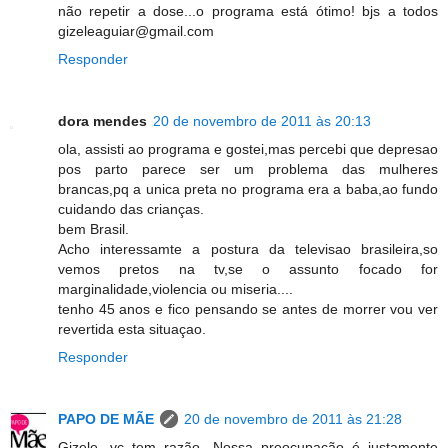
não repetir a dose...o programa está ótimo! bjs a todos
gizeleaguiar@gmail.com
Responder
dora mendes
20 de novembro de 2011 às 20:13
ola, assisti ao programa e gostei,mas percebi que depresao
pos parto parece ser um problema das mulheres
brancas,pq a unica preta no programa era a baba,ao fundo
cuidando das crianças.
bem Brasil.
Acho interessamte a postura da televisao brasileira,so
vemos pretos na tv,se o assunto focado for
marginalidade,violencia ou miseria....
tenho 45 anos e fico pensando se antes de morrer vou ver
revertida esta situaçao.
Responder
PAPO DE MÃE
20 de novembro de 2011 às 21:28
Gizele, vc tem razão. Nossa preocupação é justamente