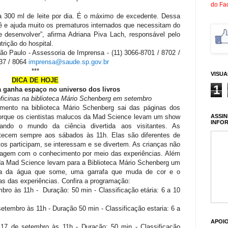
do Fa
300 ml de leite por dia. É o máximo de excedente. Dessa
bê e ajuda muito os prematuros internados que necessitam do
e desenvolver”, afirma Adriana Piva Lach, responsável pelo
rição do hospital.
o Paulo - Assessoria de Imprensa - (11) 3066-8701 / 8702 /
337 / 8064
imprensa@saude.sp.gov.br
***
VISU
DICA DE HOJE
1
da ganha espaço no universo dos livros
ficinas na biblioteca Mário Schenberg em setembro
mento na biblioteca Mário Schenberg sai das páginas dos
ASSIN
o porque os cientistas malucos da Mad Science levam um show
INFO
tando o mundo da ciência divertida aos visitantes. As
ntecem sempre aos sábados às 11h. Elas são diferentes de
ltos participam, se interessam e se divertem. As crianças não
agem com o conhecimento por meio das experiências. Além
 da Mad Science levam para a Biblioteca Mário Schenberg um
agia da água que some, uma garrafa que muda de cor e o
as das experiências. Confira a programação:
bro às 11h - Duração: 50 min - Classificação etária: 6 a 10
setembro às 11h - Duração 50 min - Classificação estaria: 6 a
APOI
 17 de setembro às 11h - Duração: 50 min - Classificação