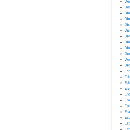
Des
Des
Dia
Dir
Dis
Dis
Div
Diá
Diá
Doe
Doe
Dr
Eco
Ed
Edu
Ele
End
Enx
Epi
Era
Esc
Esp
Esp