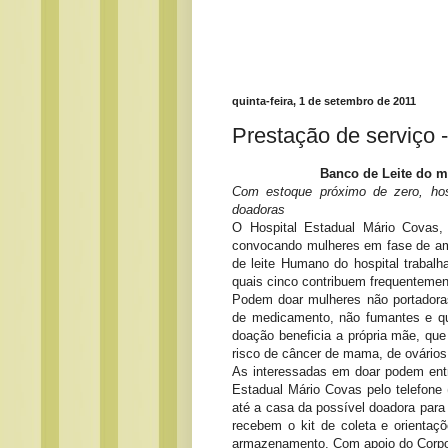
quinta-feira, 1 de setembro de 2011
Prestação de serviço 
Banco de Leite do m
Com estoque próximo de zero, hos
doadoras
O Hospital Estadual Mário Covas,
convocando mulheres em fase de am
de leite Humano do hospital trabal
quais cinco contribuem frequentemen
Podem doar mulheres não portadora
de medicamento, não fumantes e que
doação beneficia a própria mãe, que
risco de câncer de mama, de ovário
As interessadas em doar podem entr
Estadual Mário Covas pelo telefone 
até a casa da possível doadora para v
recebem o kit de coleta e orientaç
armazenamento. Com apoio do Corpo 