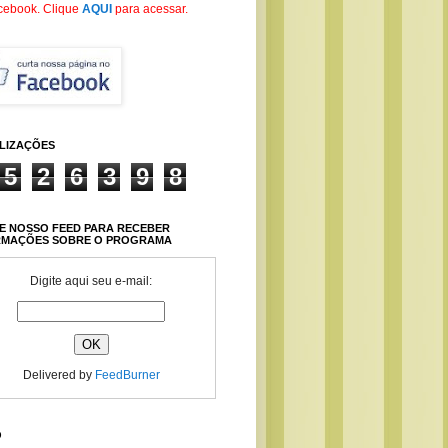
cebook
. Clique
AQUI
para acessar.
ALIZAÇÕES
5
2
6
3
9
8
E NOSSO FEED PARA RECEBER
RMAÇÕES SOBRE O PROGRAMA
Digite aqui seu e-mail:
Delivered by
FeedBurner
O