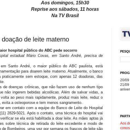
Aos domingos, 15h30
Reprise aos sábados, 11 horas
Na TV Brasil
- doação de leite materno
aior hospital público do ABC pede socorro
PESQ
pital estadual Mário Covas, em Santo André, precisa de
 em Santo André, o maior público do ABC paulista, está
amentação para doarem leite materno. Atualmente, o banco
PROG
ha praticamente sem estoque, com apenas 12 doadoras, das
20/09 
te.
21/09 
s de doenças crônicas, que não fazem uso de nenhum tipo
aniver
 não ingerem bebidas alcoólicas. Além de salvar vidas, a
 volta ao peso mais rapidamente, produz mais leite, reduz o
s, evita a osteoporose e tem menos sangramento.
ar em contato com a equipe do Banco de Leite do Hospital
(11) 2829-5021. Após o contato, uma técnica do hospital vai
PARTI
erificar se ela está habilitada a doar leite. As mães aptas já
Aos d
ões sobre técnica de retirada do leite excedente e modo de
conos
de Bombeiros, uma vez por semana os frascos de leite são