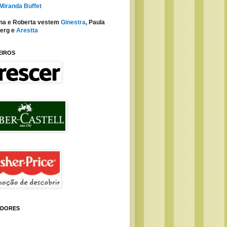
 Miranda Buffet
na e Roberta vestem
Ginestra
, Paula
erg e
Arestta
EIROS
IDORES