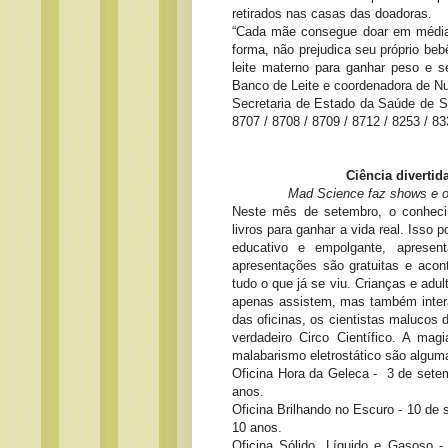
retirados nas casas das doadoras.
“Cada mãe consegue doar em média 
forma, não prejudica seu próprio be
leite materno para ganhar peso e s
Banco de Leite e coordenadora de Nut
Secretaria de Estado da Saúde de Sã
8707 / 8708 / 8709 / 8712 / 8253 / 8
Ciência diverti
Mad Science faz shows e o
Neste mês de setembro, o conheci
livros para ganhar a vida real. Iss
educativo e empolgante, apresen
apresentações são gratuitas e aco
tudo o que já se viu. Crianças e adu
apenas assistem, mas também inter
das oficinas, os cientistas malucos
verdadeiro Circo Científico. A m
malabarismo eletrostático são algum
Oficina Hora da Geleca - 3 de setem
anos.
Oficina Brilhando no Escuro - 10 de 
10 anos.
Oficina Sólido, Líquido e Gasoso -