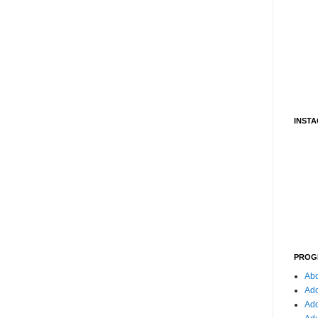
INST
PROG
Abo
Ado
Ad