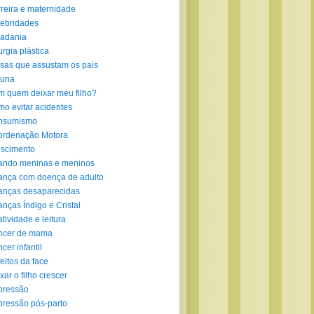
reira e maternidade
ebridades
adania
urgia plástica
sas que assustam os pais
luna
 quem deixar meu filho?
o evitar acidentes
nsumismo
ordenação Motora
scimento
ando meninas e meninos
ança com doença de adulto
anças desaparecidas
anças Índigo e Cristal
atividade e leitura
ncer de mama
cer infantil
eitos da face
xar o filho crescer
pressão
ressão pós-parto