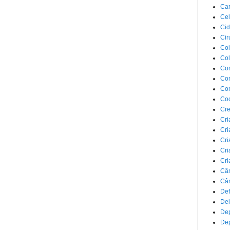
Car
Cel
Cid
Cir
Coi
Co
Com
Com
Co
Co
Cre
Cri
Cri
Cri
Cri
Cri
Câ
Cân
Def
Dei
De
Dep