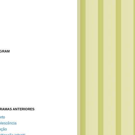
AGRAM
RAMAS ANTERIORES
rto
lescência
oção