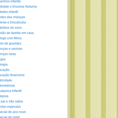
enhos infantis
fralde e Enurese Noturna
betes infantil
eitos das crianças
lexia e Discalculia
túrbios do sono
isão de tarefas em casa
logo com filhos
rio de gravidez
nças e vacinas
nças raras
ogas
logia
ucação
cação financeira
tricidade
ometriose
aqueca Infantil
lepsia
 pai e não sabia
olas especiais
ecial de ano novo
ecial de natal