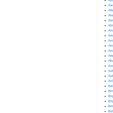
Adu
Ale
Alf
Ali
Ali
Ali
Am
Am
Ani
Ani
Ano
Art
Ati
Au
Aut
Aut
Avó
Ba
Bir
Bri
Bri
Bri
Bul