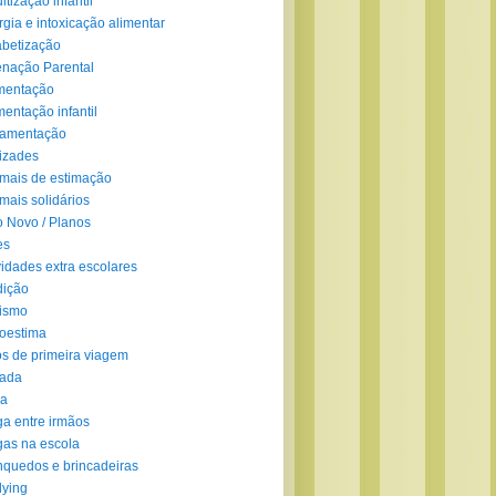
ltização infantil
rgia e intoxicação alimentar
abetização
enação Parental
mentação
mentação infantil
amentação
izades
mais de estimação
mais solidários
 Novo / Planos
es
vidades extra escolares
dição
ismo
oestima
s de primeira viagem
lada
ra
ga entre irmãos
gas na escola
nquedos e brincadeiras
lying