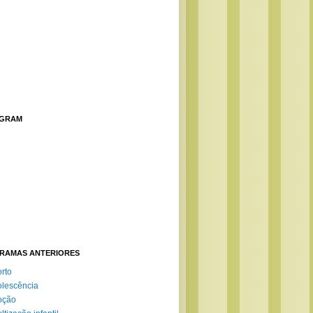
AGRAM
RAMAS ANTERIORES
rto
lescência
oção