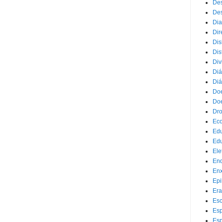
Des
Des
Dia
Dir
Dis
Dis
Div
Diá
Diá
Doe
Doe
Dr
Eco
Ed
Edu
Ele
End
Enx
Epi
Era
Esc
Esp
Esp