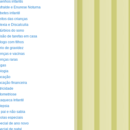
enhos infantis
fralde e Enurese Noturna
betes infantil
eitos das crianças
lexia e Discalculia
túrbios do sono
isão de tarefas em casa
logo com filhos
rio de gravidez
nças e vacinas
nças raras
ogas
logia
ucação
cação financeira
tricidade
ometriose
aqueca Infantil
lepsia
 pai e não sabia
olas especiais
ecial de ano novo
ecial de natal