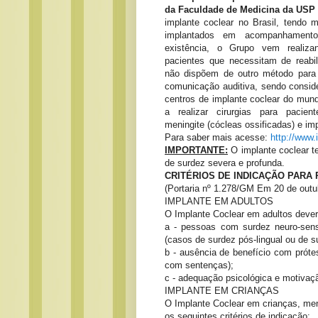
da Faculdade de Medicina da USP
implante coclear no Brasil, tendo 
implantados em acompanhamen
existência, o Grupo vem realiza
pacientes que necessitam de reabil
não dispõem de outro método para 
comunicação auditiva, sendo consi
centros de implante coclear do mund
a realizar cirurgias para pacie
meningite (cócleas ossificadas) e imp
Para saber mais acesse:
http://www.
IMPORTANTE:
O implante coclear t
de surdez severa e profunda.
CRITÉRIOS DE INDICAÇÃO PARA
(Portaria nº 1.278/GM Em 20 de outu
IMPLANTE EM ADULTOS
O Implante Coclear em adultos deverá
a - pessoas com surdez neuro-sensor
(casos de surdez pós-lingual ou de s
b - ausência de benefício com prót
com sentenças);
c - adequação psicológica e motivaçã
IMPLANTE EM CRIANÇAS
O Implante Coclear em crianças, men
os seguintes critérios de indicação: