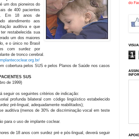
do Fa
é um dos pioneiros do
mais de 400 pacientes
to. Em 18 anos de
ndo atendimento aos
itação auditiva e que
ter restabelecida sua
derado um dos maiores
o, e o único no Brasil
VISU
ntes com surdez por
1
lante de tronco cerebral.
implantecoclear.org.br/
em cobertura pelos SUS e pelos Planos de Saúde nos casos
ASSIN
INFO
 PACIENTES SUS
bro de 1999)
 seguir os seguintes critérios de indicação:
ial profunda bilateral com código lingüístico estabelecido
urdez pré-lingual, adequadamente reabilitados);
ese auditiva (menos de 30% de discriminação vocal em teste
o para o uso de implante coclear.
ores de 18 anos com surdez pré e pós-lingual, deverá seguir
APOI