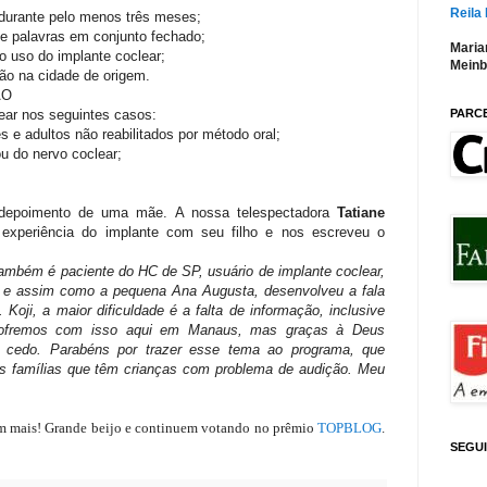
Reila
 durante pelo menos três meses;
e palavras em conjunto fechado;
Maria
o uso do implante coclear;
Meinb
ão na cidade de origem.
ÃO
PARC
ear nos seguintes casos:
s e adultos não reabilitados por método oral;
u do nervo coclear;
 depoimento de uma mãe. A nossa telespectadora
Tatiane
xperiência do implante com seu filho e nos escreveu o
ambém é paciente do HC de SP, usuário de implante coclear,
s e assim como a pequena Ana Augusta, desenvolveu a fala
oji, a maior dificuldade é a falta de informação, inclusive
s sofremos com isso aqui em Manaus, mas graças à Deus
cedo. Parabéns por trazer esse tema ao programa, que
s famílias que têm crianças com problema de audição. Meu
tem mais! Grande beijo e continuem votando no prêmio
TOPBLOG
.
SEGU