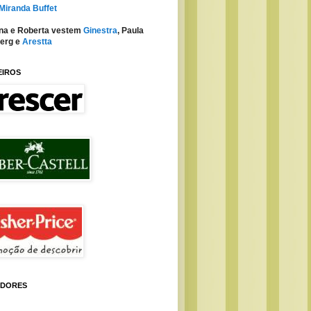
 Miranda Buffet
na e Roberta vestem
Ginestra
, Paula
erg e
Arestta
EIROS
IDORES