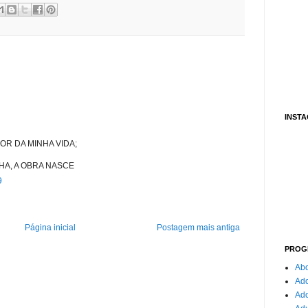
INST
OR DA MINHA VIDA;
HA, A OBRA NASCE
9
Página inicial
Postagem mais antiga
PROG
Abo
Ado
Ad