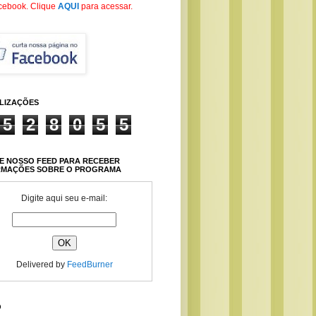
cebook
. Clique
AQUI
para acessar.
ALIZAÇÕES
5
2
8
0
5
5
E NOSSO FEED PARA RECEBER
RMAÇÕES SOBRE O PROGRAMA
Digite aqui seu e-mail:
Delivered by
FeedBurner
O