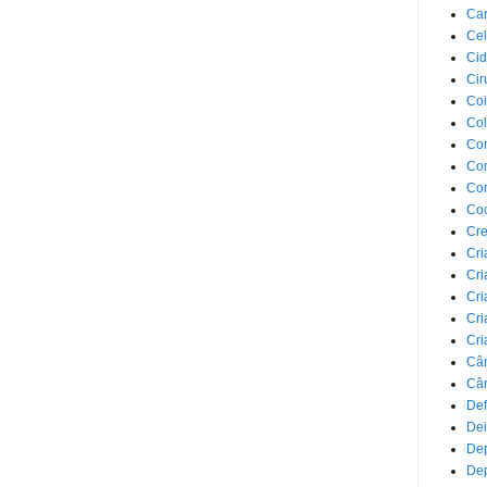
Car
Cel
Cid
Cir
Coi
Co
Com
Com
Co
Co
Cre
Cri
Cri
Cri
Cri
Cri
Câ
Cân
Def
Dei
De
Dep