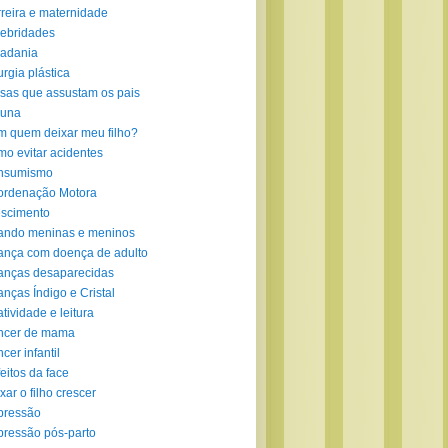
reira e maternidade
ebridades
adania
urgia plástica
sas que assustam os pais
luna
 quem deixar meu filho?
o evitar acidentes
nsumismo
ordenação Motora
scimento
ando meninas e meninos
ança com doença de adulto
anças desaparecidas
anças Índigo e Cristal
atividade e leitura
ncer de mama
cer infantil
eitos da face
xar o filho crescer
pressão
ressão pós-parto