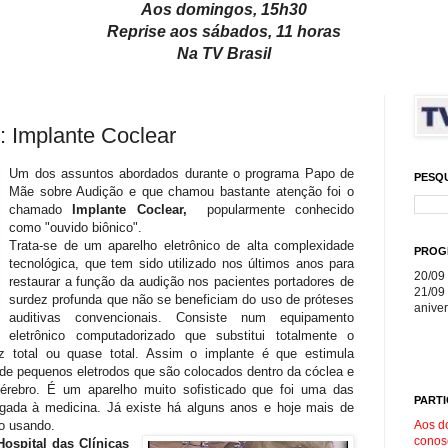
Aos domingos, 15h30
Reprise aos sábados, 11 horas
Na TV Brasil
Implante Coclear
Um dos assuntos abordados durante o programa Papo de
PESQ
Mãe sobre Audição e que chamou bastante atenção foi o
chamado
Implante Coclear,
popularmente conhecido
como "ouvido biônico".
Trata-se de um aparelho eletrônico de alta complexidade
PROG
tecnológica, que tem sido utilizado nos últimos anos para
20/09 
restaurar a função da audição nos pacientes portadores de
21/09 
surdez profunda que não se beneficiam do uso de próteses
aniver
auditivas convencionais. Consiste num equipamento
eletrônico computadorizado que substitui totalmente o
 total ou quase total. Assim o implante é que estimula
 de pequenos eletrodos que são colocados dentro da cóclea e
cérebro. É um aparelho muito sofisticado que foi uma das
PARTI
igada à medicina. Já existe há alguns anos e hoje mais de
Aos d
o usando.
conos
ospital das Clínicas