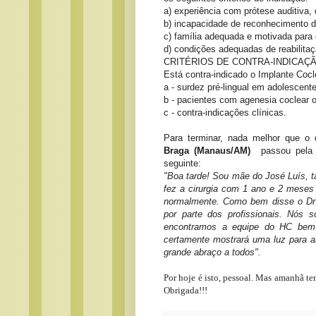
a) experiência com prótese auditiva,
b) incapacidade de reconhecimento d
c) família adequada e motivada para 
d) condições adequadas de reabilitaç
CRITÉRIOS DE CONTRA-INDICAÇ
Está contra-indicado o Implante Cocl
a - surdez pré-lingual em adolescente
b - pacientes com agenesia coclear o
c - contra-indicações clínicas.
Para terminar, nada melhor que o
Braga (
Manaus/AM)
passou pela e
seguinte:
"Boa tarde!
Sou mãe do José Luís, t
fez a cirurgia com 1 ano e 2 mese
normalmente. Como bem disse o Dr. K
por parte dos profissionais. Nó
encontramos a equipe do HC bem 
certamente mostrará uma luz para a
grande abraço a todos".
Por hoje é isto, pessoal. Mas amanhã 
Obrigada!!!