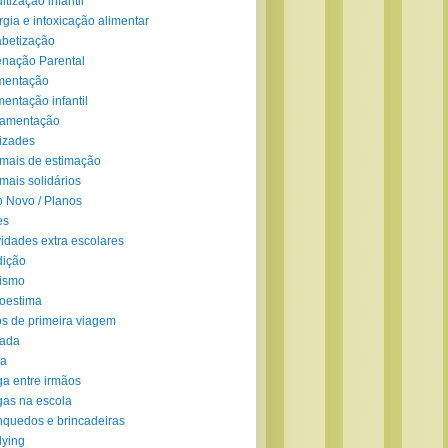
ltização infantil
rgia e intoxicação alimentar
abetização
enação Parental
mentação
mentação infantil
amentação
izades
mais de estimação
mais solidários
 Novo / Planos
es
vidades extra escolares
dição
ismo
oestima
s de primeira viagem
lada
ra
ga entre irmãos
gas na escola
nquedos e brincadeiras
lying