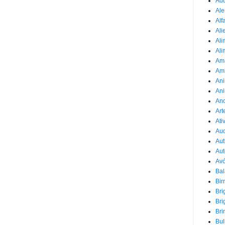
Adu
Ale
Alf
Ali
Ali
Ali
Am
Am
Ani
Ani
Ano
Art
Ati
Au
Aut
Aut
Avó
Ba
Bir
Bri
Bri
Bri
Bul