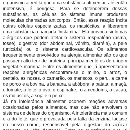
organismo acredita que uma substância alimentar, até então
inofensiva, é perigosa. Para se defenderem dessas
substâncias, as células do sistema imune produzem
moléculas chamadas anticorpos. Então, essa reação incita
outras células especializadas, os mastócitos, a liberarem
uma substância chamada 'histamina'. Ela provoca sintomas
alérgicos que podem afetar o sistema respiratório (asma,
tosse), digestivo (dor abdominal, vômito, diarréia), a pele
(urticária) ou o sistema cardiovascular. Os alimentos
frequentemente envolvidos na alergia alimentar são os que
possuem alto teor de proteína, principalmente os de origem
vegetal e marinha. Entre os alimentos que já apresentaram
reações alergênicas encontram-se o milho, o arroz, o
centeio, as nozes, o camarão, os mariscos, o peru, a carne
de porco e a bovina, a banana, a abóbora, a batata, a maçã,
o tomate, o leite, o ovo, o espinafre, o amendoins, o cacau,
os moluscos, a soja e o peixe.
Já na intolerância alimentar ocorrem reações adversas
ocasionadas pelos alimentos, mas que não envolvem o
sistema de defesa do organismo. A intolerância mais comum
é a do leite, que é provocada pela falta da enzima lactase
no nosso corpo, responsável pela digestão do açúcar