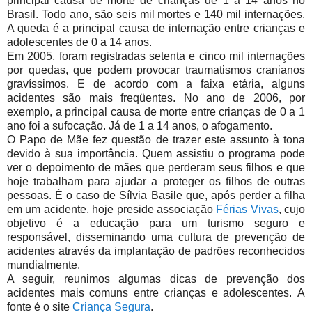
principal causa de morte de crianças de 1 a 14 anos no
Brasil. Todo ano, são seis mil mortes e 140 mil internações.
A queda é a principal causa de internação entre crianças e
adolescentes de 0 a 14 anos.
Em 2005, foram registradas setenta e cinco mil internações
por quedas, que podem provocar traumatismos cranianos
gravíssimos. E de acordo com a faixa etária, alguns
acidentes são mais freqüentes. No ano de 2006, por
exemplo, a principal causa de morte entre crianças de 0 a 1
ano foi a sufocação. Já de 1 a 14 anos, o afogamento.
O Papo de Mãe fez questão de trazer este assunto à tona
devido à sua importância. Quem assistiu o programa pode
ver o depoimento de mães que perderam seus filhos e que
hoje trabalham para ajudar a proteger os filhos de outras
pessoas. É o caso de Sílvia Basile que, após perder a filha
em um acidente, hoje preside associação
Férias Vivas
, cujo
objetivo é a educação para um turismo seguro e
responsável, disseminando uma cultura de prevenção de
acidentes através da implantação de padrões reconhecidos
mundialmente.
A seguir, reunimos algumas dicas de prevenção dos
acidentes mais comuns entre crianças e adolescentes. A
fonte é o site
Criança Segura
.