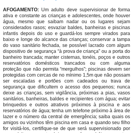
AFOGAMENTO:
Um adulto deve supervisionar de forma
ativa e constante as crianças e adolescentes, onde houver
água, mesmo que saibam nadar ou os lugares sejam
considerados rasos; e
svaziar baldes, banheiras e piscinas
infantis depois do uso e guardá-los sempre virados para
baixo e longe do alcance das crianças; c
onservar a tampa
do vaso sanitário fechada, se possível lacrado com algum
dispositivo de segurança “à prova de criança” ou a porta do
banheiro trancada; m
anter cisternas, tonéis, poços e outros
reservatórios domésticos trancados ou com alguma
proteção que não permita “mergulhos”;
piscinas devem ser
protegidas com cercas de no mínimo 1,5m que não possam
ser escaladas e portões com cadeados ou trava de
segurança que dificultem o acesso dos pequenos; n
unca
deixe as crianças, sem vigilância, próximas a pias, vasos
sanitários, banheiras, baldes e recipientes com água; evi
tar
brinquedos e outros atrativos próximos à piscina e aos
reservatórios de água; t
enha um telefone próximo à área de
lazer e o número da central de emergência; s
aiba quais os
amigos ou vizinhos têm piscina em casa e quando seu filho
for visitá-los, certifique-se de que será supervisionado por