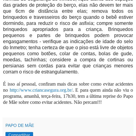
das grades de proteção do berço, elas não devem ter mais
que 6cm de distância entre elas;
remova todos os
brinquedos e travesseiros do berço quando o bebê estiver
dormindo, para reduzir o risco de asfixia; c
ompre somente
brinquedos apropriados para a criança. Brinquedos
pequenos e partes de brinquedos podem provocar
engasgamentos - verifique as indicações de idade do selo
do Inmetro; t
enha certeza de que o piso está livre de objetos
pequenos como botões, colar de contas, bolas de gude,
moedas, tachinhas; c
onsidere a compra de cortinas ou
persianas sem cordas para evitar que crianças menores
corram o risco de estrangulamento.
É isso aí pessoal, confiram mais dicas sobre como evitar acidentes
no
http://www.criancasegura.org.br/
. E para quem ainda não viu o
programa, amanhã, terça-feira, 17h30, tem a última reprise do Papo
de Mãe sobre como evitar acidentes. Não percam!!!
PAPO DE MÃE
Compartilhar