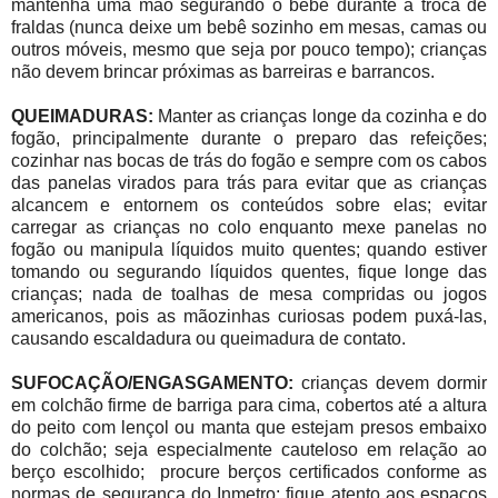
m
antenha uma mão segurando o bebê durante a troca de
fraldas (nunca deixe um bebê sozinho em mesas, camas ou
outros móveis, mesmo que seja por pouco tempo); c
rianças
não devem brincar próximas as barreiras e barrancos.
QUEIMADURAS:
Ma
nter as crianças longe da cozinha e do
fogão, principalmente durante o preparo das refeições;
c
ozinhar nas bocas de trás do fogão e sempre com os cabos
das panelas virados para trás para evitar que as crianças
alcancem e entornem os conteúdos sobre elas; e
vitar
carregar as crianças no colo enquanto mexe panelas no
fogão ou manipula líquidos muito quentes; q
uando estiver
tomando ou segurando líquidos quentes, fique longe das
crianças; n
ada de toalhas de mesa compridas ou jogos
americanos, pois as mãozinhas curiosas podem puxá-las,
causando escaldadura ou queimadura de contato.
SUFOCAÇÃO/ENGASGAMENTO:
c
rianças devem dormir
em colchão firme de barriga para cima, cobertos até a altura
do peito com lençol ou manta que estejam presos embaixo
do colchão; s
eja especialmente cauteloso em relação ao
berço escolhido; procure berços certificados conforme as
normas de segurança do Inmetro; fique atento aos espaços