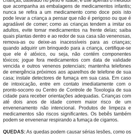
crianças, baseado no peso e idade, e use apenas o medidor
que acompanha as embalagens de medicamentos infantis;
n
unca se refira a um medicamento como doce pois isto
pode levar a criança a pensar que não é perigoso ou que é
agradável de comer; como as crianças tendem a imitar os
adultos, evite tomar medicamentos na frente delas; s
aiba
quais plantas dentro e ao redor de sua casa são venenosas,
remova-as ou deixe-as inacessíveis para as crianças;
q
uando adquirir um brinquedo para a criança, certifique-se
que ele é atóxico, ou seja, não contém componentes
tóxicos; j
ogue fora medicamentos com data de validade
vencida e outros venenos potenciais; m
antenha telefones
de emergência próximos aos aparelhos de telefone de sua
casa; i
nstale detectores de fumaça em sua casa.
Em caso
de intoxicação, entre em contato imediatamente com o
pronto-socorro ou Centro de Controle de Toxologia de sua
cidade para receber orientações adequadas.
Crianças com
até dois anos de idade correm maior risco de um
envenenamento não intencional. Produtos de limpeza e
medicamentos são riscos significantes. Os bebês também
podem se envenenar respirando a fumaça de cigarros.
QUEDAS:
As quedas podem causar sérias lesões, como os