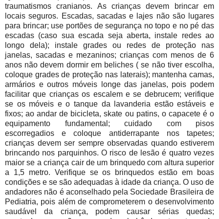
traumatismos cranianos.
As crianças devem brincar em
locais seguros. Escadas, sacadas e lajes não são lugares
para brincar; u
se portões de segurança no topo e no pé das
escadas (caso sua escada seja aberta, instale redes ao
longo dela); i
nstale grades ou redes de proteção nas
janelas, sacadas e mezaninos; c
rianças com menos de 6
anos não devem dormir em beliches ( se não tiver escolha,
coloque grades de proteção nas laterais); m
antenha camas,
armários e outros móveis longe das janelas, pois podem
facilitar que crianças os escalem e se debrucem; verifique
se os móveis e o tanque da lavanderia estão estáveis e
fixos; a
o andar de bicicleta, skate ou patins, o capacete é o
equipamento fundamental; c
uidado com pisos
escorregadios e coloque antiderrapante nos tapetes;
c
rianças devem ser sempre observadas quando estiverem
brincando nos parquinhos. O risco de lesão é quatro vezes
maior se a criança cair de um brinquedo com altura superior
a 1,5 metro. Verifique se os brinquedos estão em boas
condições e se são adequadas à idade da criança.
O uso de
andadores não é aconselhado pela Sociedade Brasileira de
Pediatria, pois além de comprometerem o desenvolvimento
saudável da criança, podem causar sérias quedas;