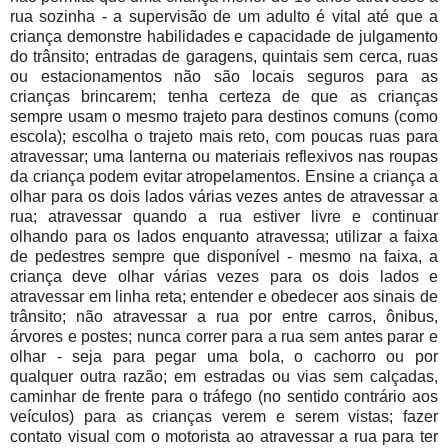
rua sozinha - a supervisão de um adulto é vital até que a
criança demonstre habilidades e capacidade de julgamento
do trânsito; e
ntradas de garagens, quintais sem cerca, ruas
ou estacionamentos não são locais seguros para as
crianças brincarem; te
nha certeza de que as crianças
sempre usam o mesmo trajeto para destinos comuns (como
escola); escolha o trajeto mais reto, com poucas ruas para
atravessar; u
ma lanterna ou materiais reflexivos nas roupas
da criança podem evitar atropelamentos.
Ensine a criança a
o
lhar para os dois lados várias vezes antes de atravessar a
rua; atravessar quando a rua estiver livre e continuar
olhando para os lados enquanto atravessa; u
tilizar a faixa
de pedestres sempre que disponível - mesmo na faixa, a
criança deve olhar várias vezes para os dois lados e
atravessar em linha reta; e
ntender e obedecer aos sinais de
trânsito; não
atravessar a rua por entre carros, ônibus,
árvores e postes; n
unca correr para a rua sem antes parar e
olhar - seja para pegar uma bola, o cachorro ou por
qualquer outra razão; e
m estradas ou vias sem calçadas,
caminhar de frente para o tráfego (no sentido contrário aos
veículos) para as crianças verem e serem vistas; f
azer
contato visual com o motorista ao atravessar a rua para ter