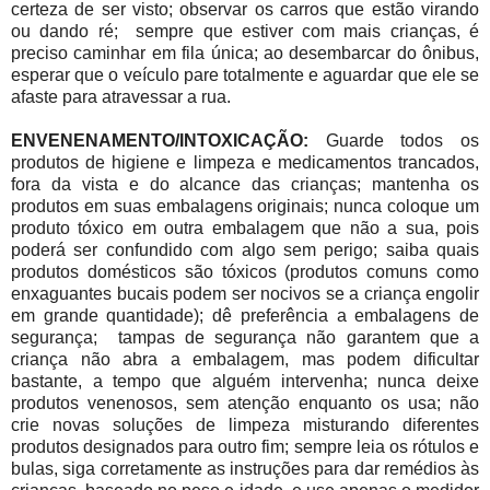
certeza de ser visto; o
bservar os carros que estão virando
ou dando ré; s
empre que estiver com mais crianças, é
preciso caminhar em fila única; a
o desembarcar do ônibus,
esperar que o veículo pare totalmente e aguardar que ele se
afaste para atravessar a rua.
ENVENENAMENTO/INTOXICAÇÃO:
Guarde todos os
produtos de higiene e limpeza e medicamentos trancados,
fora da vista e do alcance das crianças; man
tenha os
produtos em suas embalagens originais; nunca coloque um
produto tóxico em outra embalagem que não a sua, pois
poderá ser confundido com algo sem perigo; sai
ba quais
produtos domésticos são tóxicos (produtos comuns como
enxaguantes bucais podem ser nocivos se a criança engolir
em grande quantidade); d
ê preferência a embalagens de
segurança; tampas de segurança não garantem que a
criança não abra a embalagem, mas podem dificultar
bastante, a tempo que alguém intervenha; nu
nca deixe
produtos venenosos, sem atenção enquanto os usa; n
ão
crie novas soluções de limpeza misturando diferentes
produtos designados para outro fim; s
empre leia os rótulos e
bulas, siga corretamente as instruções para dar remédios às