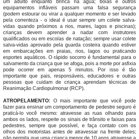
um adulto enquanto brinca na água; b
óias e outros
equipamentos infláveis passam uma falsa segurança
(podem estourar ou virar a qualquer momento e ser levado
pela correnteza - o ideal é usar sempre um colete salva-
vidas quando próximos a rios, mares, lagos e piscinas);
c
rianças devem aprender a nadar com instrutores
qualificados ou em escolas de natação; s
empre usar colete
salva-vidas aprovado pela guarda costeira quando estiver
em embarcações em praias, rios, lagos ou praticando
esportes aquáticos.
O rápido socorro é fundamental para o
salvamento da criança que se afoga, pois a morte por asfixia
pode ocorrer em apenas 5 minutos. Por isso é tão
importante que pais, responsáveis, educadores e outras
pessoas que cuidam de criança aprendam técnicas de
Reanimação Cardiopulmonar (RCP).
ATROPELAMENTO:
O mais importante que você pode
fazer para ensinar um comportamento de pedestre seguro é
praticá-lo você mesmo: atravesse as ruas olhando para
ambos os lados, respeite os sinais de trânsito e faixas para
pedestres, sempre que possível, e faça contato com os
olhos dos motoristas antes de atravessar na frente deles;
n
ão permita que uma criança menor de 10 anos atravesse a