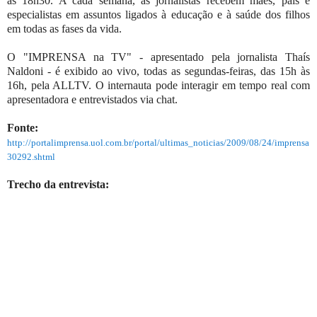
às 18h30. A cada semana, as jornalistas recebem mães, pais e
especialistas em assuntos ligados à educação e à saúde dos filhos
em todas as fases da vida.
O "IMPRENSA na TV" - apresentado pela jornalista Thaís
Naldoni - é exibido ao vivo, todas as segundas-feiras, das 15h às
16h, pela ALLTV. O internauta pode interagir em tempo real com
apresentadora e entrevistados via chat.
Fonte:
http://portalimprensa.uol.com.br/portal/ultimas_noticias/2009/08/24/imprensa
30292.shtml
Trecho da entrevista: