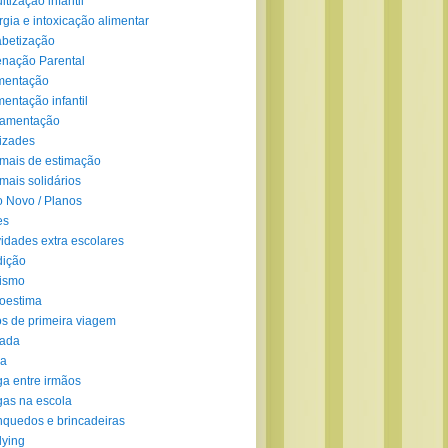
ltização infantil
rgia e intoxicação alimentar
abetização
enação Parental
mentação
mentação infantil
amentação
izades
mais de estimação
mais solidários
 Novo / Planos
es
vidades extra escolares
dição
ismo
oestima
s de primeira viagem
lada
ra
ga entre irmãos
gas na escola
nquedos e brincadeiras
lying