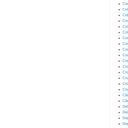
Car
Cel
Cid
Cir
Coi
Co
Com
Com
Co
Co
Cre
Cri
Cri
Cri
Cri
Cri
Câ
Cân
Def
Dei
De
Dep