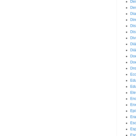
Des
Des
Dia
Dir
Dis
Dis
Div
Diá
Diá
Doe
Doe
Dr
Eco
Ed
Edu
Ele
End
Enx
Epi
Era
Esc
Esp
Esp