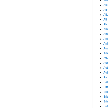
Adu
Ale
Alf
Ali
Ali
Ali
Am
Am
Ani
Ani
Ano
Art
Ati
Au
Aut
Aut
Avó
Ba
Bir
Bri
Bri
Bri
Bul