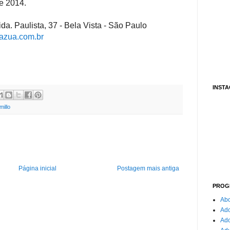
de 2014.
da. Paulista, 37 - Bela Vista - São Paulo
azua.com.br
INST
millo
Página inicial
Postagem mais antiga
PROG
Abo
Ado
Ad