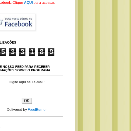
cebook
. Clique
AQUI
para acessar.
ALIZAÇÕES
5
3
3
1
8
9
E NOSSO FEED PARA RECEBER
RMAÇÕES SOBRE O PROGRAMA
Digite aqui seu e-mail:
Delivered by
FeedBurner
O