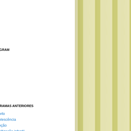
AGRAM
RAMAS ANTERIORES
rto
lescência
oção