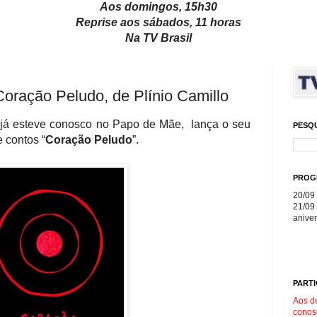
Aos domingos, 15h30
Reprise aos sábados, 11 horas
Na TV Brasil
Coração Peludo, de Plínio Camillo
ue já esteve conosco no Papo de Mãe, lança o seu
PESQ
e contos “
Coração Peludo
”.
PROG
20/09 
21/09 
aniver
PARTI
Aos d
conos