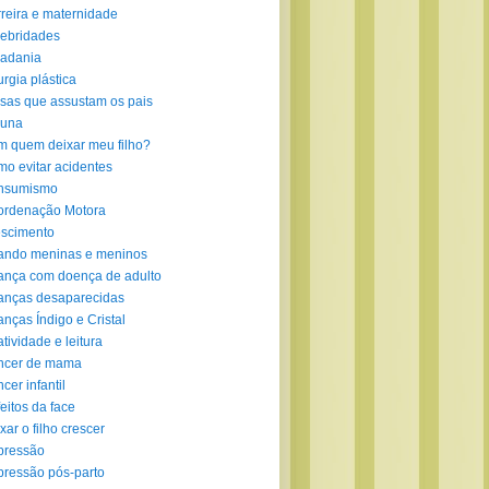
reira e maternidade
ebridades
adania
urgia plástica
sas que assustam os pais
luna
 quem deixar meu filho?
o evitar acidentes
nsumismo
ordenação Motora
scimento
ando meninas e meninos
ança com doença de adulto
anças desaparecidas
anças Índigo e Cristal
atividade e leitura
ncer de mama
cer infantil
eitos da face
xar o filho crescer
pressão
ressão pós-parto