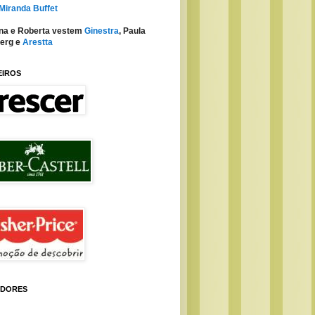
 Miranda Buffet
na e Roberta vestem
Ginestra
, Paula
erg e
Arestta
EIROS
IDORES