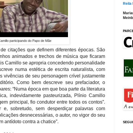
Reila
Maria
Meinb
PARC
Camillo participando do Papo de Mãe
 de citações que definem diferentes épocas. São
enhos animados e trechos de música que ficaram
is Camillo se apropria concedendo personalidade
screve numa estética de escrita naturalista, com
as vivências de seu personagem crível justamente
ditório. Como bem descreve seu prefaciador, o
Soares: “Numa época em que boa parte da literatura
tica, indevidamente pasteurizada, Plínio Camillo
em principal, fio condutor entre todos os contos”.
 e, sobretudo, sem desperdiçar palavras com
icações desnecessárias, o autor, no vigor do seu
m antídoto contra a chatice”.
SEGU