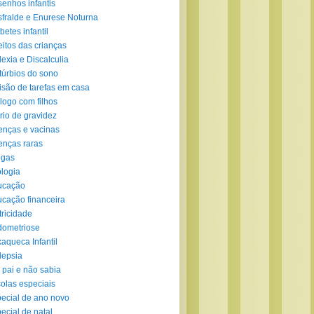
enhos infantis
fralde e Enurese Noturna
betes infantil
eitos das crianças
lexia e Discalculia
túrbios do sono
isão de tarefas em casa
logo com filhos
rio de gravidez
nças e vacinas
nças raras
ogas
logia
ucação
cação financeira
tricidade
ometriose
aqueca Infantil
lepsia
 pai e não sabia
olas especiais
ecial de ano novo
ecial de natal