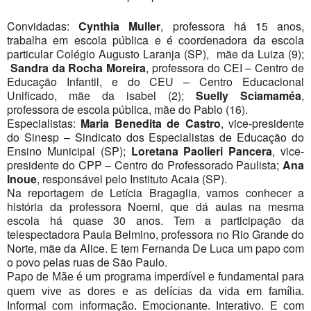
Convidadas:
Cynthia Muller
, professora há 15 anos,
trabalha em escola pública e é coordenadora da escola
particular Colégio Augusto Laranja (SP), mãe da Luiza (9);
Sandra da Rocha Moreira
, professora do CEI – Centro de
Educação Infantil, e do CEU – Centro Educacional
Unificado, mãe da isabel (2);
Suelly Sciamaméa
,
professora de escola pública, mãe do Pablo (16).
Especialistas:
Maria Benedita de Castro
, vice-presidente
do Sinesp – Sindicato dos Especialistas de Educação do
Ensino Municipal (SP);
Loretana Paolieri Pancera
, vice-
presidente do CPP – Centro do Professorado Paulista;
Ana
Inoue
, responsável pelo Instituto Acaia (SP).
Na reportagem de Letícia Bragaglia, vamos conhecer a
história da professora Noemi, que dá aulas na mesma
escola há quase 30 anos. Tem a participação da
telespectadora Paula Belmino, professora no Rio Grande do
Norte, mãe da Alice. E tem Fernanda De Luca um papo com
o povo pelas ruas de São Paulo.
Papo de Mãe é um programa imperdível e fundamental para
quem vive as dores e as delícias da vida em família.
Informal com informação. Emocionante. Interativo. E com