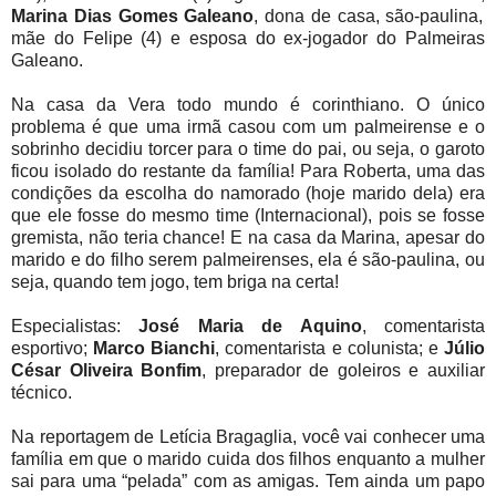
Marina Dias Gomes Galeano
, dona de casa, são-paulina,
mãe do Felipe (4) e esposa do ex-jogador do Palmeiras
Galeano.
Na casa da Vera todo mundo é corinthiano. O único
problema é que uma irmã casou com um palmeirense e o
sobrinho decidiu torcer para o time do pai, ou seja, o garoto
ficou isolado do restante da família! Para Roberta, uma das
condições da escolha do namorado (hoje marido dela) era
que ele fosse do mesmo time (Internacional), pois se fosse
gremista, não teria chance! E na casa da Marina, apesar do
marido e do filho serem palmeirenses, ela é são-paulina, ou
seja, quando tem jogo, tem briga na certa!
Especialistas:
José Maria de Aquino
, comentarista
esportivo;
Marco Bianchi
, comentarista e colunista; e
Júlio
César Oliveira Bonfim
, preparador de goleiros e auxiliar
técnico.
Na reportagem de Letícia Bragaglia, você vai conhecer uma
família em que o marido cuida dos filhos enquanto a mulher
sai para uma “pelada” com as amigas. Tem ainda um papo