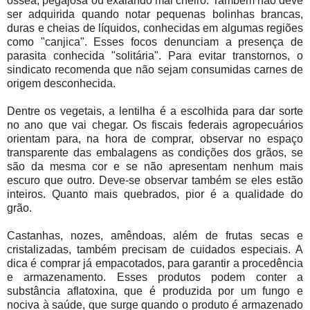
óssea, pegajosa ou exalando mal cheiro. Também não deve
ser adquirida quando notar pequenas bolinhas brancas,
duras e cheias de líquidos, conhecidas em algumas regiões
como "canjica". Esses focos denunciam a presença de
parasita conhecida "solitária". Para evitar transtornos, o
sindicato recomenda que não sejam consumidas carnes de
origem desconhecida.
Dentre os vegetais, a lentilha é a escolhida para dar sorte
no ano que vai chegar. Os fiscais federais agropecuários
orientam para, na hora de comprar, observar no espaço
transparente das embalagens as condições dos grãos, se
são da mesma cor e se não apresentam nenhum mais
escuro que outro. Deve-se observar também se eles estão
inteiros. Quanto mais quebrados, pior é a qualidade do
grão.
Castanhas, nozes, amêndoas, além de frutas secas e
cristalizadas, também precisam de cuidados especiais. A
dica é comprar já empacotados, para garantir a procedência
e armazenamento. Esses produtos podem conter a
substância aflatoxina, que é produzida por um fungo e
nociva à saúde, que surge quando o produto é armazenado