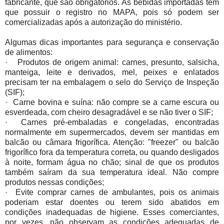
fabricante, que são obrigatórios. As bebidas importadas têm
que possuir o registro no MAPA, pois só podem ser
comercializadas após a autorização do ministério.
Algumas dicas importantes para segurança e conservação
de alimentos:
· Produtos de origem animal: carnes, presunto, salsicha,
manteiga, leite e derivados, mel, peixes e enlatados
precisam ter na embalagem o selo do Serviço de Inspeção
(SIF);
· Carne bovina e suína: não compre se a carne escura ou
esverdeada, com cheiro desagradável e se não tiver o SIF;
· Carnes pré-embaladas e congeladas, encontradas
normalmente em supermercados, devem ser mantidas em
balcão ou câmara frigorífica. Atenção: "freezer" ou balcão
frigorífico fora da temperatura correta, ou quando desligados
à noite, formam água no chão; sinal de que os produtos
também saíram da sua temperatura ideal. Não compre
produtos nessas condições;
· Evite comprar carnes de ambulantes, pois os animais
poderiam estar doentes ou terem sido abatidos em
condições inadequadas de higiene. Esses comerciantes,
por vezes, não observam as condições adequadas de