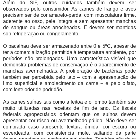
Além do SIF, outros cuidados também devem ser
observados pelo consumidor. As carnes de frango e aves
precisam ser de cor amarelo-parda, com musculatura firme,
aderente ao osso, pele íntegra e sem apresentar manchas
de sangue ou áreas arrocheadas. E devem ser mantidas
sob refrigeração ou congelamento.
O bacalhau deve ser armazenado entre 0 e 5ºC, apesar de
ter a comercialização permitida à temperatura ambiente, por
períodos não prolongados. Uma característica visível que
demonstra problemas de conservação é o aparecimento de
manchas avermelhadas. A proliferação de bactérias pode
também ser percebida pelo tato – com a apresentação de
limo superficial e amolecimento da carne – e pelo olfato,
com forte odor de podridão.
As carnes suínas tais como a leitoa e o lombo também são
muito utilizadas nas receitas de fim de ano. Os fiscais
federais agropecuários orientam que os suínos devem
apresentar cor rósea ou avermelhado-pálida. Não deve ser
comprada caso apresente textura úmida, cor escura ou
esverdeada, com consistência mole, saltando da parte