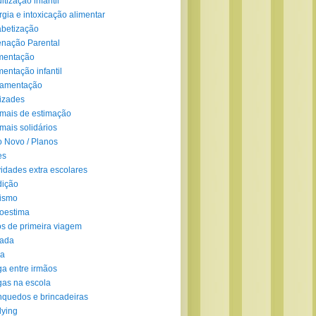
ltização infantil
rgia e intoxicação alimentar
abetização
enação Parental
mentação
mentação infantil
amentação
izades
mais de estimação
mais solidários
 Novo / Planos
es
vidades extra escolares
dição
ismo
oestima
s de primeira viagem
lada
ra
ga entre irmãos
gas na escola
nquedos e brincadeiras
lying