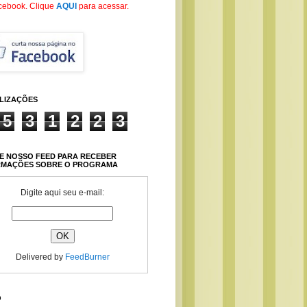
cebook
. Clique
AQUI
para acessar.
ALIZAÇÕES
5
3
1
2
2
3
E NOSSO FEED PARA RECEBER
RMAÇÕES SOBRE O PROGRAMA
Digite aqui seu e-mail:
Delivered by
FeedBurner
O