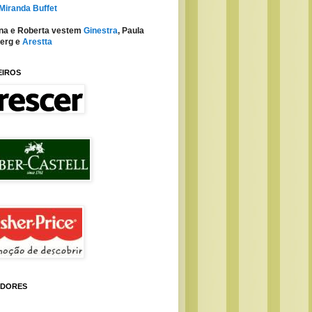
 Miranda Buffet
na e Roberta vestem
Ginestra
, Paula
erg e
Arestta
EIROS
IDORES