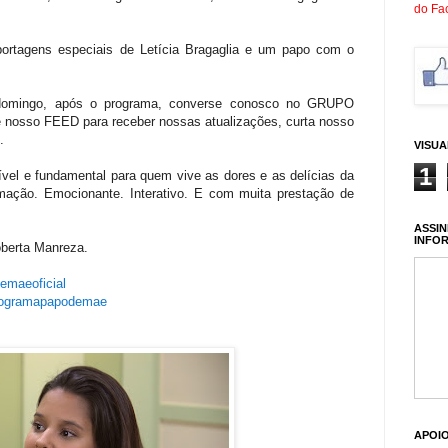
do Fa
rtagens especiais de Letícia Bragaglia e um papo com o
domingo, após o programa, converse conosco no GRUPO
osso FEED para receber nossas atualizações, curta nosso
R.
VISU
1
el e fundamental para quem vive as dores e as delícias da
rmação. Emocionante. Interativo. E com muita prestação de
ASSIN
INFO
oberta Manreza.
emaeoficial
rogramapapodemae
APOI