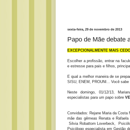
sexta-feira, 29 de novembro de 2013
Papo de Mãe debate a 
EXCEPCIONALMENTE MAIS CEDO: 
Escolher a profissão, entrar na facu
e estresse para pais e filhos, princi
E qual a melhor maneira de se prepa
SISU, ENEM, PROUNI... Você sabe o 
Neste domingo, 01/12/13, Mari
especialistas para um papo sobre
VE
Convidados: Rejane Maria da Costa N
mãe das gêmeas Renata e Rafaela (
Silvia Robattom Loverbeck, Psicólo
Psicólogo especialista em Gestão d