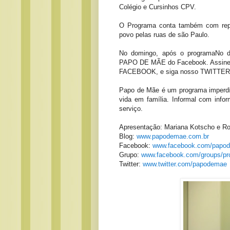
Colégio e Cursinhos CPV.
O Programa conta também com repo
povo pelas ruas de são Paulo.
No domingo, após o programaNo 
PAPO DE MÃE do Facebook. Assine n
FACEBOOK, e siga nosso TWITTE
Papo de Mãe é um programa imperdív
vida em família. Informal com info
serviço.
Apresentação: Mariana Kotscho e R
Blog:
www.papodemae.com.br
Facebook:
www.facebook.com/papod
Grupo:
www.facebook.com/groups/p
Twitter:
www.twitter.com/papodemae