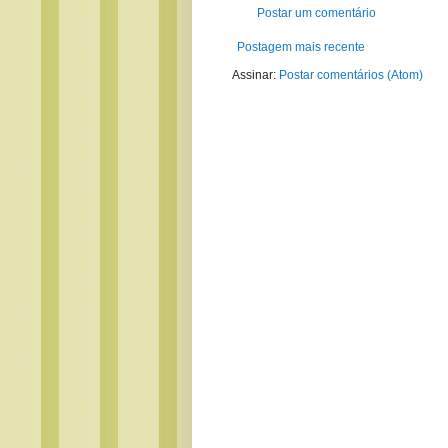
Postar um comentário
Postagem mais recente
Assinar:
Postar comentários (Atom)