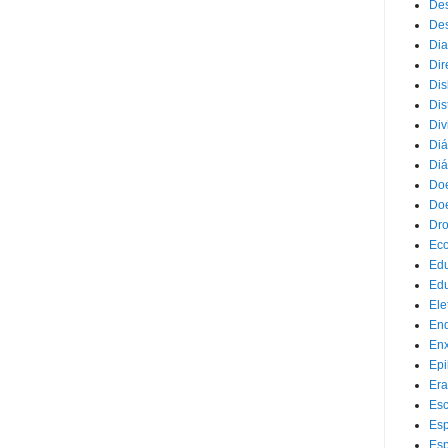
Des
Des
Dia
Dir
Dis
Dis
Div
Diá
Diá
Doe
Doe
Dr
Eco
Ed
Edu
Ele
End
Enx
Epi
Era
Esc
Esp
Esp