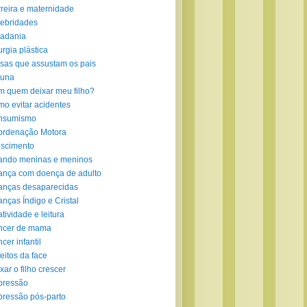
reira e maternidade
ebridades
adania
urgia plástica
sas que assustam os pais
luna
 quem deixar meu filho?
o evitar acidentes
nsumismo
ordenação Motora
scimento
ando meninas e meninos
ança com doença de adulto
anças desaparecidas
anças Índigo e Cristal
atividade e leitura
ncer de mama
cer infantil
eitos da face
xar o filho crescer
pressão
ressão pós-parto