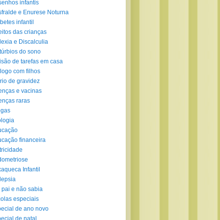
enhos infantis
fralde e Enurese Noturna
betes infantil
eitos das crianças
lexia e Discalculia
túrbios do sono
isão de tarefas em casa
logo com filhos
rio de gravidez
nças e vacinas
nças raras
ogas
logia
ucação
cação financeira
tricidade
ometriose
aqueca Infantil
lepsia
 pai e não sabia
olas especiais
ecial de ano novo
ecial de natal