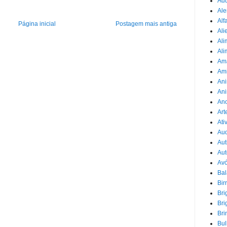
Adu
Ale
Alf
Página inicial
Postagem mais antiga
Ali
Ali
Ali
Am
Am
Ani
Ani
Ano
Art
Ati
Au
Aut
Aut
Avó
Ba
Bir
Bri
Bri
Bri
Bul