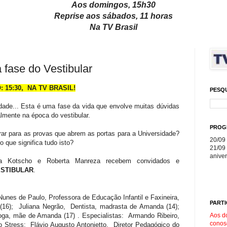
Aos domingos, 15h30
Reprise aos sábados, 11 horas
Na TV Brasil
fase do Vestibular
15:30, NA TV BRASIL!
PESQ
ldade... Esta é uma fase da vida que envolve muitas dúvidas
palmente na época do vestibular.
PROG
rar para as provas que abrem as portas para a Universidade?
20/09 
que significa tudo isto?
21/09 
aniver
ana Kotscho e Roberta Manreza recebem convidados e
STIBULAR
.
unes de Paulo, Professora de Educação Infantil e Faxineira,
PARTI
16); Juliana Negrão, Dentista, madrasta de Amanda (14);
Aos d
ga, mãe de Amanda (17) . Especialistas: Armando Ribeiro,
conos
o Stress; Flávio Augusto Antonietto, Diretor Pedagógico do