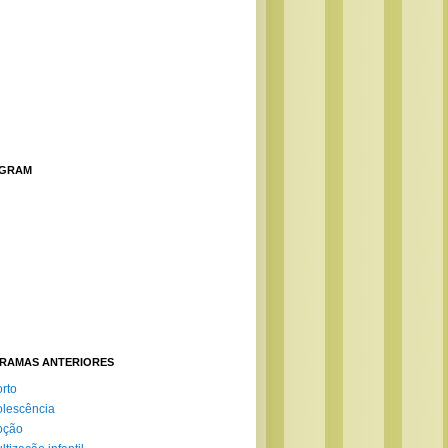
AGRAM
RAMAS ANTERIORES
rto
lescência
oção