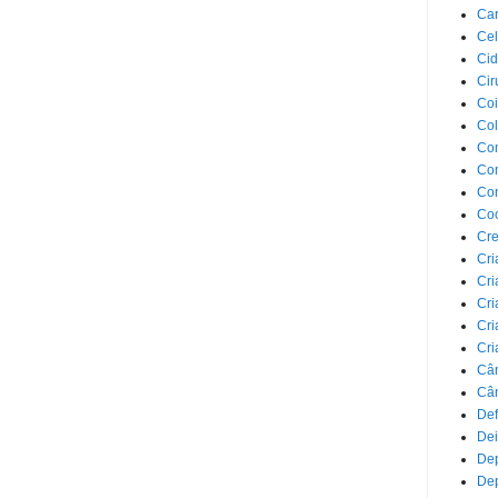
Car
Cel
Cid
Cir
Coi
Co
Com
Com
Co
Co
Cre
Cri
Cri
Cri
Cri
Cri
Câ
Cân
Def
Dei
De
Dep