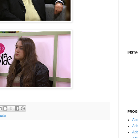
INST
PROG
bular
Abo
Ado
Ad