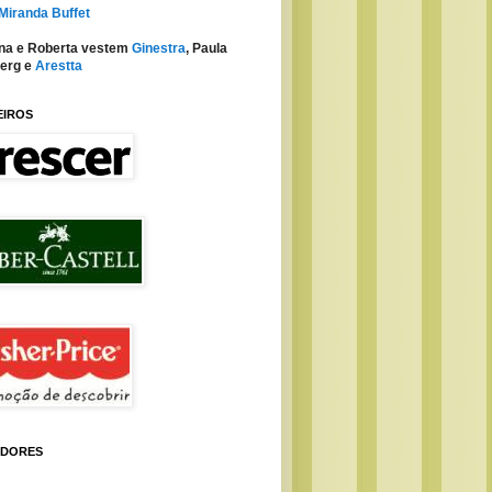
 Miranda Buffet
na e Roberta vestem
Ginestra
, Paula
erg e
Arestta
EIROS
IDORES