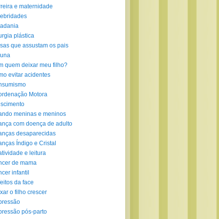
reira e maternidade
ebridades
adania
urgia plástica
sas que assustam os pais
luna
 quem deixar meu filho?
o evitar acidentes
nsumismo
ordenação Motora
scimento
ando meninas e meninos
ança com doença de adulto
anças desaparecidas
anças Índigo e Cristal
atividade e leitura
ncer de mama
cer infantil
eitos da face
xar o filho crescer
pressão
ressão pós-parto