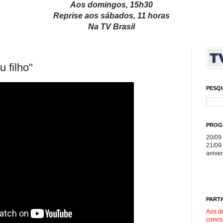
Aos domingos, 15h30
Reprise aos sábados, 11 horas
Na TV Brasil
 filho"
PESQ
PROG
20/09 
21/09 
aniver
PARTI
Aos d
conos