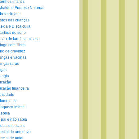
enhos infantis
fralde e Enurese Noturna
betes infantil
eitos das crianças
lexia e Discalculia
túrbios do sono
isão de tarefas em casa
logo com filhos
rio de gravidez
nças e vacinas
nças raras
ogas
logia
ucação
cação financeira
tricidade
ometriose
aqueca Infantil
lepsia
 pai e não sabia
olas especiais
ecial de ano novo
ecial de natal