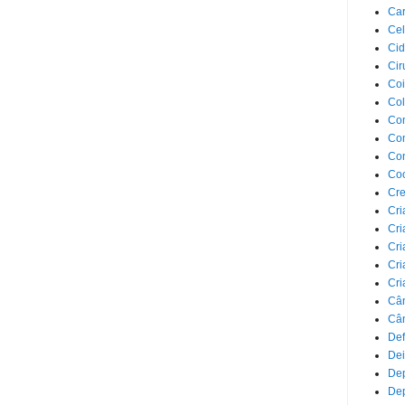
Car
Cel
Cid
Cir
Coi
Co
Com
Com
Co
Co
Cre
Cri
Cri
Cri
Cri
Cri
Câ
Cân
Def
Dei
De
Dep