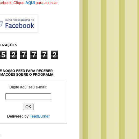
cebook
. Clique
AQUI
para acessar.
ALIZAÇÕES
5
2
7
7
7
2
E NOSSO FEED PARA RECEBER
RMAÇÕES SOBRE O PROGRAMA
Digite aqui seu e-mail:
Delivered by
FeedBurner
O