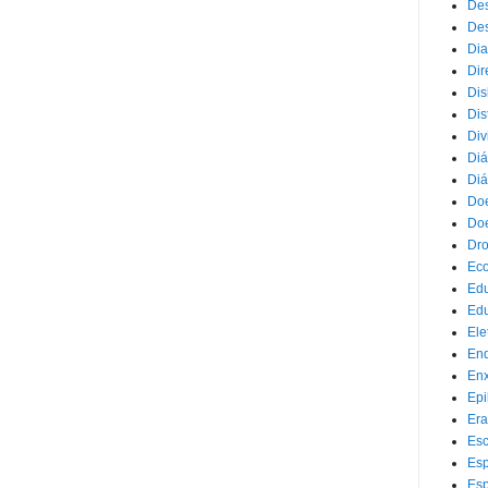
Des
Des
Dia
Dir
Dis
Dis
Div
Diá
Diá
Doe
Doe
Dr
Eco
Ed
Edu
Ele
End
Enx
Epi
Era
Esc
Esp
Esp