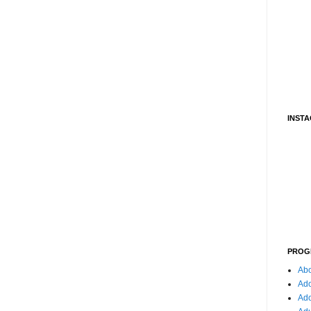
INST
PROG
Abo
Ado
Ad