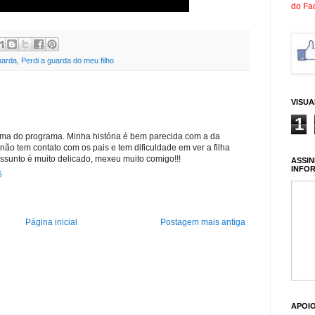
do Fa
uarda
,
Perdi a guarda do meu filho
VISU
1
ema do programa. Minha história é bem parecida com a da
não tem contato com os pais e tem dificuldade em ver a filha
assunto é muito delicado, mexeu muito comigo!!!
ASSIN
INFO
6
Página inicial
Postagem mais antiga
APOI