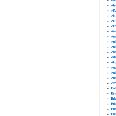
Adu
Ale
Alf
Ali
Ali
Ali
Am
Am
Ani
Ani
Ano
Art
Ati
Au
Aut
Aut
Avó
Ba
Bir
Bri
Bri
Bri
Bul