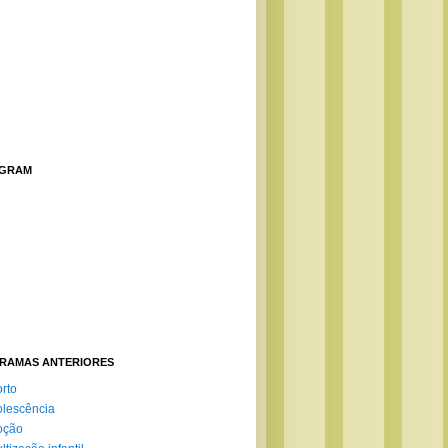
AGRAM
RAMAS ANTERIORES
rto
lescência
oção