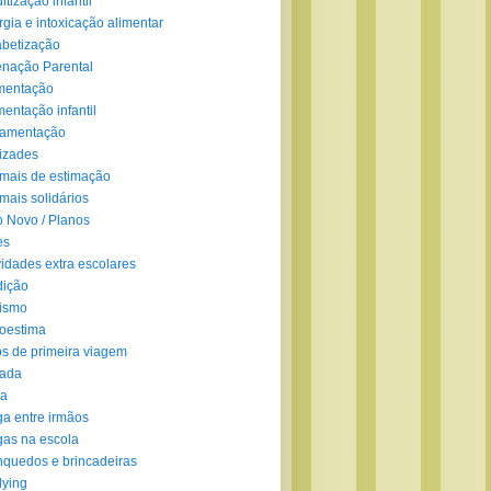
ltização infantil
rgia e intoxicação alimentar
abetização
enação Parental
mentação
mentação infantil
amentação
izades
mais de estimação
mais solidários
 Novo / Planos
es
vidades extra escolares
dição
ismo
oestima
s de primeira viagem
lada
ra
ga entre irmãos
gas na escola
nquedos e brincadeiras
lying