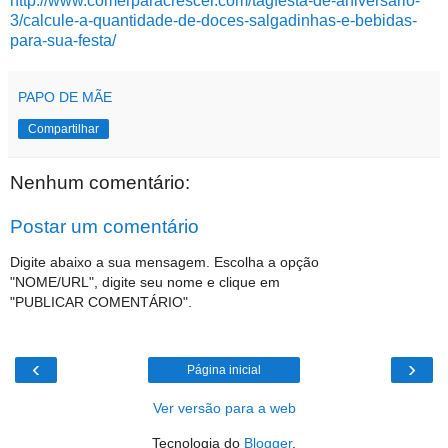
http://www.comerparacrescer.com/tagfesta-de-aniversario-
3/calcule-a-quantidade-de-doces-salgadinhas-e-bebidas-
para-sua-festa/
PAPO DE MÃE
Compartilhar
Nenhum comentário:
Postar um comentário
Digite abaixo a sua mensagem. Escolha a opção
"NOME/URL", digite seu nome e clique em
"PUBLICAR COMENTÁRIO".
‹
›
Página inicial
Ver versão para a web
Tecnologia do
Blogger
.