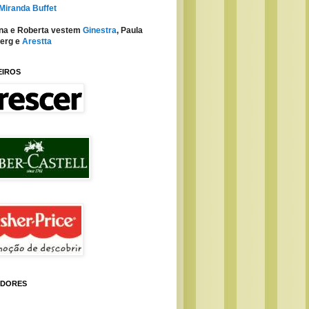
 Miranda Buffet
na e Roberta vestem
Ginestra
, Paula
erg e
Arestta
EIROS
IDORES