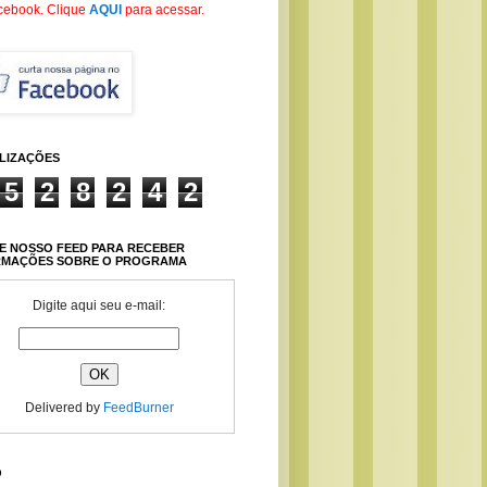
cebook
. Clique
AQUI
para acessar.
ALIZAÇÕES
5
2
8
2
4
2
E NOSSO FEED PARA RECEBER
RMAÇÕES SOBRE O PROGRAMA
Digite aqui seu e-mail:
Delivered by
FeedBurner
O