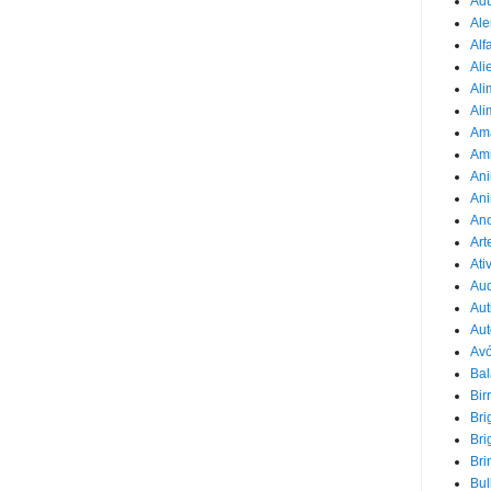
Adu
Ale
Alf
Ali
Ali
Ali
Am
Am
Ani
Ani
Ano
Art
Ati
Au
Aut
Aut
Avó
Ba
Bir
Bri
Bri
Bri
Bul