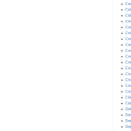
Car
Cel
Cid
Cir
Coi
Co
Com
Com
Co
Co
Cre
Cri
Cri
Cri
Cri
Cri
Câ
Cân
Def
Dei
De
Dep