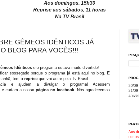
Aos domingos, 15h30
Reprise aos sábados, 11 horas
Na TV Brasil
BRE GÊMEOS IDÊNTICOS JÁ
O BLOG PARA VOCÊS!!!
PESQ
êmeos Idênticos
e o programa estava muito divertido!
ficar sossegado porque o programa já está aqui no blog. E
PROG
manhã, tem a
reprise
que vai ao ar pela Tv Brasil.
ência e ajudem a divulgar o programa! Acessem
20/09 
l
e curtam a nossa
página no facebook
. Nós agradecemos
21/09 
aniver
PARTI
Aos d
conos