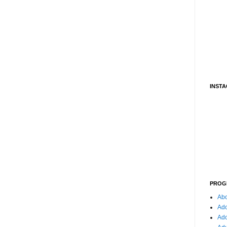
INST
PROG
Abo
Ado
Ad