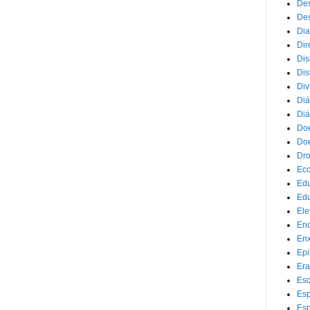
Des
Des
Dia
Dir
Dis
Dis
Div
Diá
Diá
Doe
Doe
Dr
Eco
Ed
Edu
Ele
End
Enx
Epi
Era
Esc
Esp
Esp