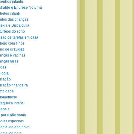
enhos infantis
fralde e Enurese Noturna
betes infantil
eitos das crianças
lexia e Discalculia
túrbios do sono
isão de tarefas em casa
logo com filhos
rio de gravidez
nças e vacinas
nças raras
ogas
logia
ucação
cação financeira
tricidade
ometriose
aqueca Infantil
lepsia
 pai e não sabia
olas especiais
ecial de ano novo
ecial de natal