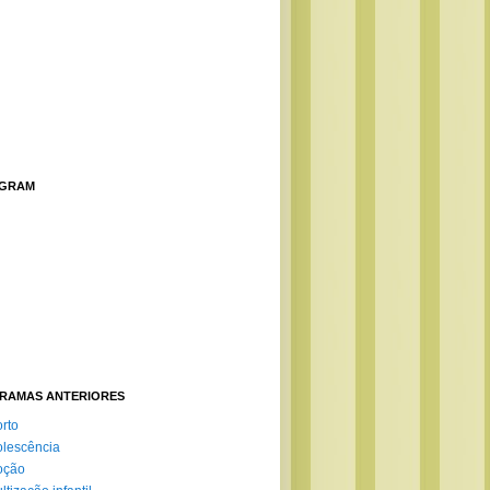
AGRAM
RAMAS ANTERIORES
rto
lescência
oção