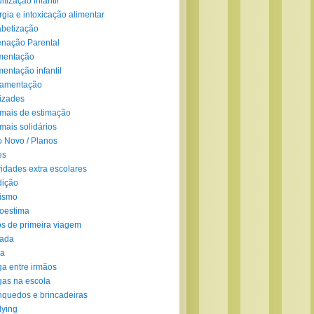
ltização infantil
rgia e intoxicação alimentar
abetização
enação Parental
mentação
mentação infantil
amentação
izades
mais de estimação
mais solidários
 Novo / Planos
es
vidades extra escolares
dição
ismo
oestima
s de primeira viagem
lada
ra
ga entre irmãos
gas na escola
nquedos e brincadeiras
lying