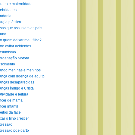
reira e maternidade
ebridades
adania
urgia plástica
sas que assustam os pais
luna
 quem deixar meu filho?
o evitar acidentes
nsumismo
ordenação Motora
scimento
ando meninas e meninos
ança com doença de adulto
anças desaparecidas
anças Índigo e Cristal
atividade e leitura
ncer de mama
cer infantil
eitos da face
xar o filho crescer
pressão
ressão pós-parto