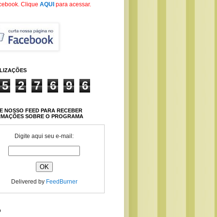
cebook
. Clique
AQUI
para acessar.
ALIZAÇÕES
5
2
7
6
9
6
E NOSSO FEED PARA RECEBER
RMAÇÕES SOBRE O PROGRAMA
Digite aqui seu e-mail:
Delivered by
FeedBurner
O