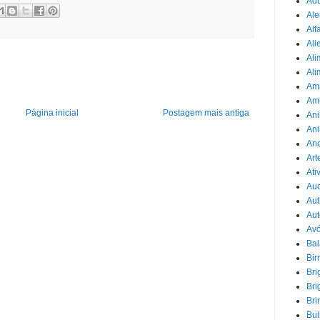
Adu
Ale
Alf
Ali
Ali
Ali
Am
Am
Página inicial
Postagem mais antiga
Ani
Ani
Ano
Art
Ati
Au
Aut
Aut
Avó
Ba
Bir
Bri
Bri
Bri
Bul