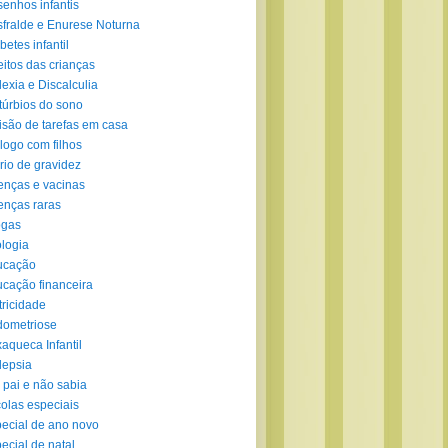
enhos infantis
fralde e Enurese Noturna
betes infantil
eitos das crianças
lexia e Discalculia
túrbios do sono
isão de tarefas em casa
logo com filhos
rio de gravidez
nças e vacinas
nças raras
ogas
logia
ucação
cação financeira
tricidade
ometriose
aqueca Infantil
lepsia
 pai e não sabia
olas especiais
ecial de ano novo
ecial de natal