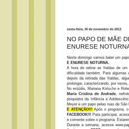
sexta-feira, 30 de novembro de 2012
NO PAPO DE MÃE D
ENURESE NOTURNA
Neste domingo vamos bater um papo
E ENURESE NOTURNA.
A hora de retirar as fraldas de um
dificuldade também. Para algumas c
depois da retirada das fraldas, al
prolongar, caracterizando, por veze
No estúdio, Mariana Kotscho e Rob
Maria Cristina de Andrade
, nefro
psiquiatra da Infância e Adolescên
Meyer e um papo pelas ruas de São 
E ATENÇÃO!!!
Após o programa, o
FACEBOOK!!!
Para participar, ace
e comente sobre o programa. Estarem
Durante a semana, acesse www.pap