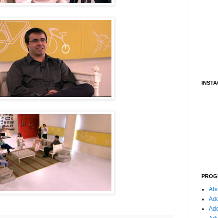
INST
PROG
Abo
Ado
Ad