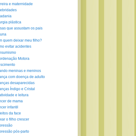
reira e maternidade
ebridades
adania
urgia plástica
sas que assustam os pais
luna
 quem deixar meu filho?
o evitar acidentes
nsumismo
ordenação Motora
scimento
ando meninas e meninos
ança com doença de adulto
anças desaparecidas
anças Índigo e Cristal
atividade e leitura
ncer de mama
cer infantil
eitos da face
xar o filho crescer
pressão
ressão pós-parto