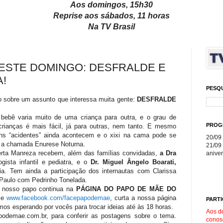
Aos domingos, 15h30
Reprise aos sábados, 11 horas
Na TV Brasil
ESTE DOMINGO: DESFRALDE E
!
PESQ
 sobre um assunto que interessa muita gente:
DESFRALDE
 bebê varia muito de uma criança para outra, e o grau de
PROG
rianças é mais fácil, já para outras, nem tanto. E mesmo
guns “acidentes” ainda acontecem e o xixi na cama pode se
20/09 
s, a chamada Enurese Noturna.
21/09 
erta Manreza recebem, além das famílias convidadas,
a Dra
aniver
logista infantil e pediatra, e o
Dr. Miguel Ângelo Boarati,
cia. Tem ainda a participação dos internautas com Clarissa
Paulo com Pedrinho Tonelada.
 nosso papo continua na
PÁGINA DO PAPO DE MÃE DO
sse
www.facebook.com/facepapodemae
, curta a nossa página
PARTI
os esperando por vocês para trocar ideias até às 18 horas.
Aos d
odemae.com.br, para conferir as postagens sobre o tema.
conos