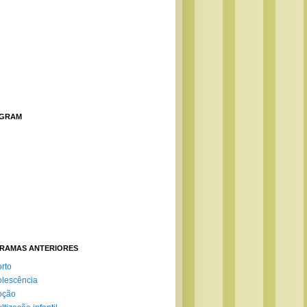
AGRAM
RAMAS ANTERIORES
rto
lescência
oção