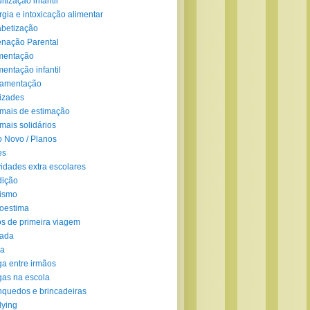
ltização infantil
rgia e intoxicação alimentar
abetização
enação Parental
mentação
mentação infantil
amentação
izades
mais de estimação
mais solidários
 Novo / Planos
es
vidades extra escolares
dição
ismo
oestima
s de primeira viagem
lada
ra
ga entre irmãos
gas na escola
nquedos e brincadeiras
lying