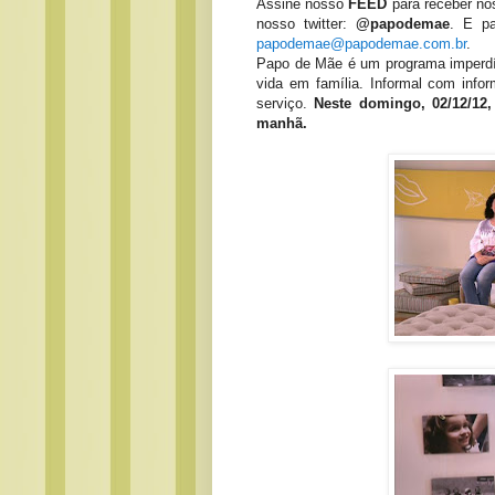
Assine nosso
FEED
para receber no
nosso twitter:
@papodemae
. E pa
papodemae@papodemae.com.br
.
Papo de Mãe é um programa imperdív
vida em família. Informal com info
serviço.
Neste domingo, 02/12/12,
manhã.