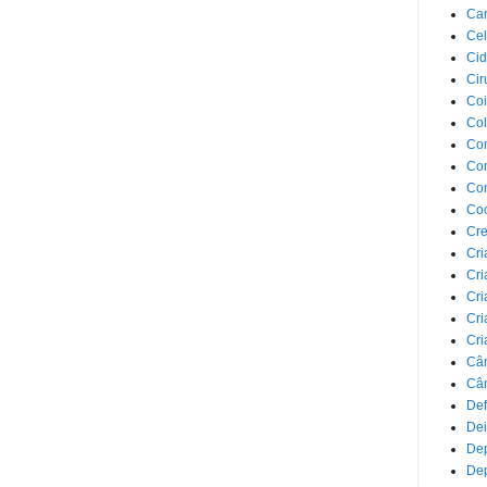
Car
Cel
Cid
Cir
Coi
Co
Com
Com
Co
Co
Cre
Cri
Cri
Cri
Cri
Cri
Câ
Cân
Def
Dei
De
Dep