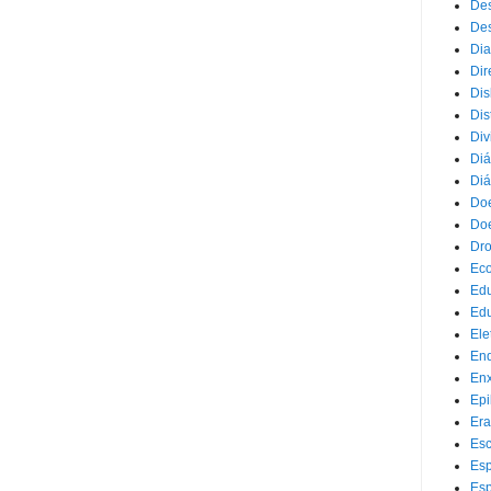
Des
Des
Dia
Dir
Dis
Dis
Div
Diá
Diá
Doe
Doe
Dr
Eco
Ed
Edu
Ele
End
Enx
Epi
Era
Esc
Esp
Esp