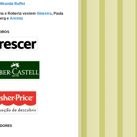
 Miranda Buffet
na e Roberta vestem
Ginestra
, Paula
erg e
Arestta
EIROS
IDORES