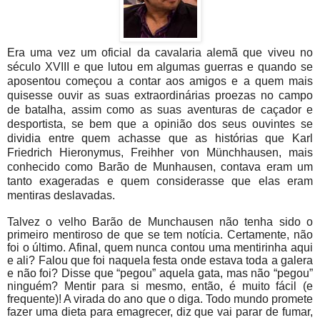
Era uma vez um oficial da cavalaria alemã que viveu no
século XVIII e que lutou em algumas guerras e quando se
aposentou começou a contar aos amigos e a quem mais
quisesse ouvir as suas extraordinárias proezas no campo
de batalha, assim como as suas aventuras de caçador e
desportista, se bem que a opinião dos seus ouvintes se
dividia entre quem achasse que as histórias que Karl
Friedrich Hieronymus, Freihher von Münchhausen, mais
conhecido como Barão de Munhausen, contava eram um
tanto exageradas e quem considerasse que elas eram
mentiras deslavadas.
Talvez o velho Barão de Munchausen não tenha sido o
primeiro mentiroso de que se tem notícia. Certamente, não
foi o último. Afinal, quem nunca contou uma mentirinha aqui
e ali? Falou que foi naquela festa onde estava toda a galera
e não foi? Disse que “pegou” aquela gata, mas não “pegou”
ninguém? Mentir para si mesmo, então, é muito fácil (e
frequente)! A virada do ano que o diga. Todo mundo promete
fazer uma dieta para emagrecer, diz que vai parar de fumar,