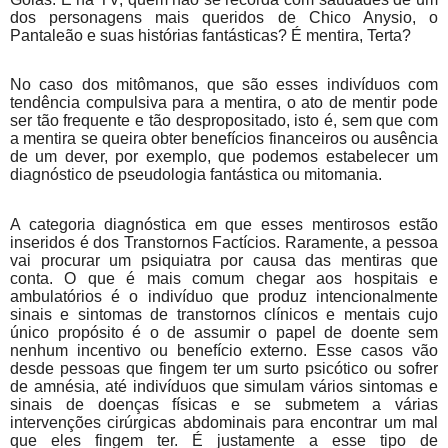
dos personagens mais queridos de Chico Anysio, o
Pantaleão e suas histórias fantásticas? É mentira, Terta?
No caso dos mitômanos, que são esses indivíduos com
tendência compulsiva para a mentira, o ato de mentir pode
ser tão frequente e tão despropositado, isto é, sem que com
a mentira se queira obter benefícios financeiros ou ausência
de um dever, por exemplo, que podemos estabelecer um
diagnóstico de pseudologia fantástica ou mitomania.
A categoria diagnóstica em que esses mentirosos estão
inseridos é dos Transtornos Factícios. Raramente, a pessoa
vai procurar um psiquiatra por causa das mentiras que
conta. O que é mais comum chegar aos hospitais e
ambulatórios é o indivíduo que produz intencionalmente
sinais e sintomas de transtornos clínicos e mentais cujo
único propósito é o de assumir o papel de doente sem
nenhum incentivo ou benefício externo. Esse casos vão
desde pessoas que fingem ter um surto psicótico ou sofrer
de amnésia, até indivíduos que simulam vários sintomas e
sinais de doenças físicas e se submetem a várias
intervenções cirúrgicas abdominais para encontrar um mal
que eles fingem ter. É justamente a esse tipo de