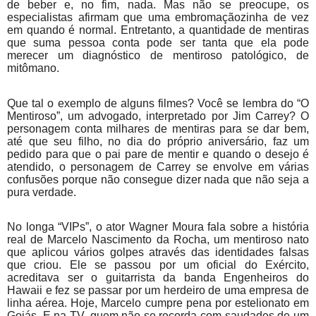
de beber e, no fim, nada. Mas não se preocupe, os
especialistas afirmam que uma embromaçãozinha de vez
em quando é normal. Entretanto, a quantidade de mentiras
que suma pessoa conta pode ser tanta que ela pode
merecer um diagnóstico de mentiroso patológico, de
mitômano.
Que tal o exemplo de alguns filmes? Você se lembra do “O
Mentiroso”, um advogado, interpretado por Jim Carrey? O
personagem conta milhares de mentiras para se dar bem,
até que seu filho, no dia do próprio aniversário, faz um
pedido para que o pai pare de mentir e quando o desejo é
atendido, o personagem de Carrey se envolve em várias
confusões porque não consegue dizer nada que não seja a
pura verdade.
No longa “VIPs”, o ator Wagner Moura fala sobre a história
real de Marcelo Nascimento da Rocha, um mentiroso nato
que aplicou vários golpes através das identidades falsas
que criou. Ele se passou por um oficial do Exército,
acreditava ser o guitarrista da banda Engenheiros do
Hawaii e fez se passar por um herdeiro de uma empresa de
linha aérea. Hoje, Marcelo cumpre pena por estelionato em
Goiás. E na TV, quem não se recorda com saudades de um