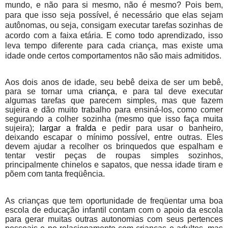
mundo, e não para si mesmo, não é mesmo? Pois bem,
para que isso seja possível, é necessário que elas sejam
autônomas
, ou seja, consigam executar tarefas sozinhas de
acordo com a faixa etária. E como todo aprendizado, isso
leva tempo diferente para cada criança, mas existe uma
idade onde certos comportamentos não são mais admitidos.
Aos dois anos de idade, seu bebê deixa de ser um bebê,
para se tornar uma
criança
, e para tal deve executar
algumas tarefas que parecem simples, mas que fazem
sujeira e dão muito trabalho para ensiná-los, como comer
segurando a colher sozinha (mesmo que isso faça muita
sujeira);
largar a fralda
e pedir para usar o banheiro,
deixando escapar o mínimo possível, entre outras. Eles
devem ajudar a recolher os brinquedos que espalham e
tentar vestir peças de roupas simples sozinhos,
principalmente chinelos e sapatos, que nessa idade tiram e
põem com tanta freqüência.
As crianças que tem oportunidade de freqüentar uma boa
escola de educação infantil contam com o apoio da escola
para gerar muitas outras autonomias com seus pertences