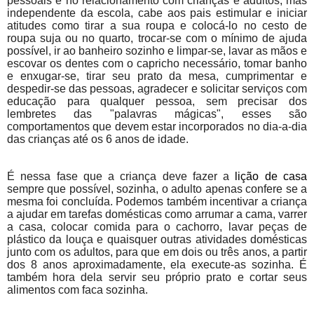
pessoais e no relacionamento com crianças e adultos, mas
independente da escola, cabe aos pais estimular e iniciar
atitudes como tirar a sua roupa e colocá-lo no cesto de
roupa suja ou no quarto, trocar-se com o mínimo de ajuda
possível, ir ao banheiro sozinho e limpar-se, lavar as mãos e
escovar os dentes com o capricho necessário, tomar banho
e enxugar-se, tirar seu prato da mesa, cumprimentar e
despedir-se das pessoas, agradecer e solicitar serviços com
educação para qualquer pessoa, sem precisar dos
lembretes das "palavras mágicas", esses são
comportamentos que devem estar incorporados no dia-a-dia
das crianças até os 6 anos de idade.
É nessa fase que a criança deve fazer a
lição de casa
sempre que possível, sozinha, o adulto apenas confere se a
mesma foi concluída. Podemos também incentivar a criança
a ajudar em tarefas domésticas como arrumar a cama, varrer
a casa, colocar comida para o cachorro, lavar peças de
plástico da louça e quaisquer outras atividades domésticas
junto com os adultos, para que em dois ou três anos, a partir
dos 8 anos aproximadamente, ela execute-as sozinha. É
também hora dela servir seu próprio prato e cortar seus
alimentos com faca sozinha.