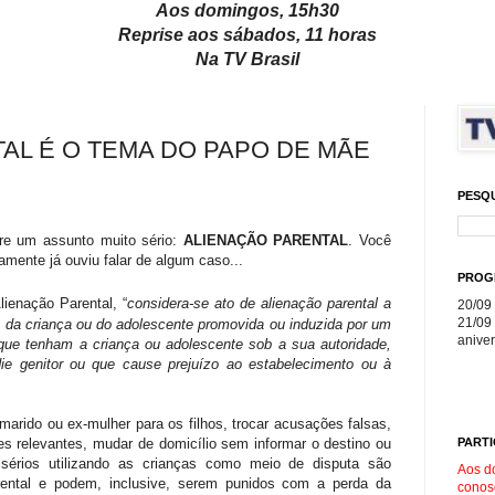
Aos domingos, 15h30
Reprise aos sábados, 11 horas
Na TV Brasil
AL É O TEMA DO PAPO DE MÃE
PESQ
re um assunto muito sério:
ALIENAÇÃO PARENTAL
. Você
mente já ouviu falar de algum caso...
PROG
lienação Parental, “
considera-se ato de alienação parental a
20/09 
21/09 
a da criança ou do adolescente promovida ou induzida por um
aniver
 que tenham a criança ou adolescente sob a sua autoridade,
die genitor ou que cause prejuízo ao estabelecimento ou à
marido ou ex-mulher para os filhos, trocar acusações falsas,
PARTI
ções relevantes, mudar de domicílio sem informar o destino ou
érios utilizando as crianças como meio de disputa são
Aos d
rental e podem, inclusive, serem punidos com a perda da
conos