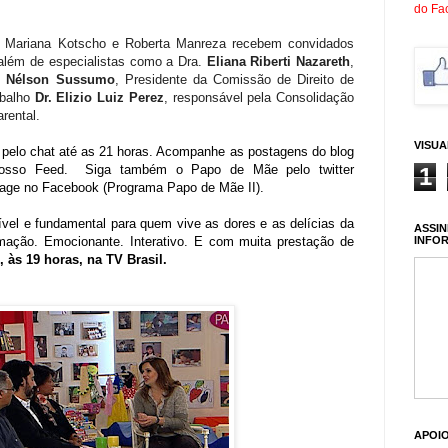
do Fa
o, Mariana Kotscho e Roberta Manreza recebem convidados
além de especialistas como a Dra.
Eliana Riberti Nazareth
,
. Nélson Sussumo
, Presidente da Comissão de Direito de
abalho
Dr. Elizio Luiz Perez
, responsável pela Consolidação
rental.
VISU
pelo chat até as 21 horas. Acompanhe as postagens do blog
osso Feed.
Siga também o Papo de Mãe pelo twitter
1
age no Facebook (Programa Papo de Mãe II).
el e fundamental para quem vive as dores e as delícias da
ASSIN
INFO
rmação. Emocionante. Interativo. E com muita prestação de
 às 19 horas, na TV Brasil.
APOI