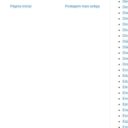
Des
Página inicial
Postagem mais antiga
Des
Dia
Dir
Dis
Dis
Div
Diá
Diá
Doe
Doe
Dr
Eco
Ed
Edu
Ele
End
Enx
Epi
Era
Esc
Esp
Esp