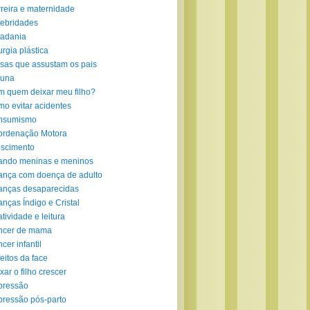
reira e maternidade
ebridades
adania
urgia plástica
sas que assustam os pais
luna
 quem deixar meu filho?
o evitar acidentes
nsumismo
ordenação Motora
scimento
ando meninas e meninos
ança com doença de adulto
anças desaparecidas
anças Índigo e Cristal
atividade e leitura
ncer de mama
cer infantil
eitos da face
xar o filho crescer
pressão
ressão pós-parto