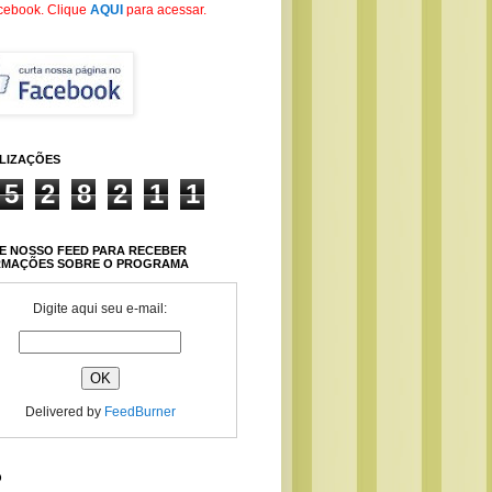
cebook
. Clique
AQUI
para acessar.
ALIZAÇÕES
5
2
8
2
1
1
E NOSSO FEED PARA RECEBER
RMAÇÕES SOBRE O PROGRAMA
Digite aqui seu e-mail:
Delivered by
FeedBurner
O