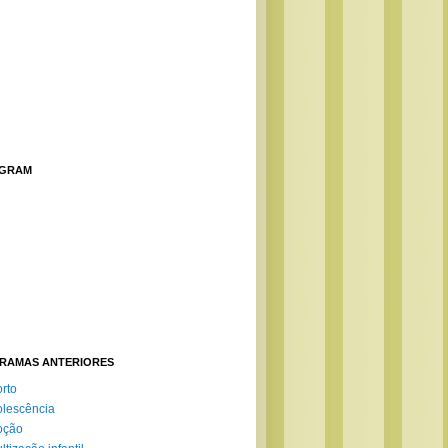
AGRAM
RAMAS ANTERIORES
rto
lescência
oção