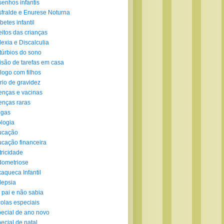
enhos infantis
fralde e Enurese Noturna
betes infantil
eitos das crianças
lexia e Discalculia
túrbios do sono
isão de tarefas em casa
logo com filhos
rio de gravidez
nças e vacinas
nças raras
ogas
logia
ucação
cação financeira
tricidade
ometriose
aqueca Infantil
lepsia
 pai e não sabia
olas especiais
ecial de ano novo
ecial de natal