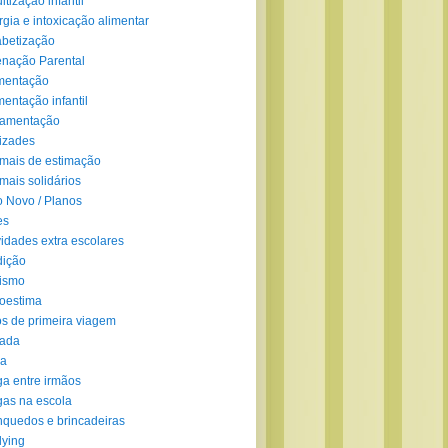
ltização infantil
rgia e intoxicação alimentar
abetização
enação Parental
mentação
mentação infantil
amentação
izades
mais de estimação
mais solidários
 Novo / Planos
es
vidades extra escolares
dição
ismo
oestima
s de primeira viagem
lada
ra
ga entre irmãos
gas na escola
nquedos e brincadeiras
lying