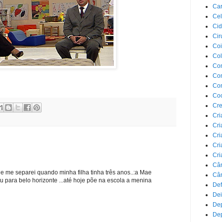
Car
Cel
Cid
Cir
Coi
Co
Com
Com
Co
Co
Cre
Cri
Cri
Cri
Cri
Cri
Câ
e me separei quando minha filha tinha três anos..:a Mae
Cân
u para belo horizonte ...até hoje põe na escola a menina
Def
Dei
De
Dep