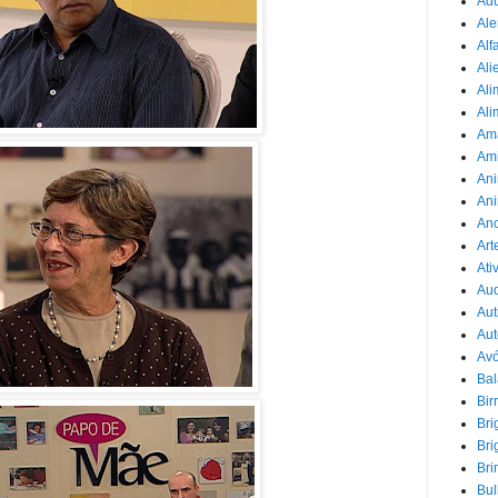
Adu
Ale
Alf
Ali
Ali
Ali
Am
Am
Ani
Ani
Ano
Art
Ati
Au
Aut
Aut
Avó
Ba
Bir
Bri
Bri
Bri
Bul