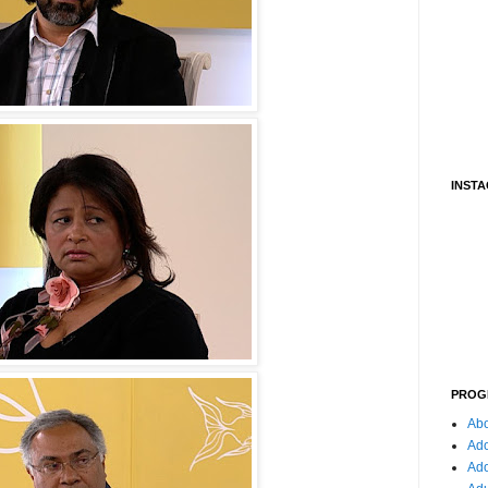
INST
PROG
Abo
Ado
Ad