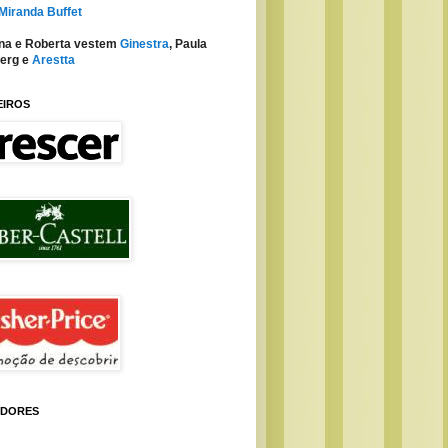
 Miranda Buffet
na e Roberta vestem
Ginestra
, Paula
erg e
Arestta
EIROS
IDORES