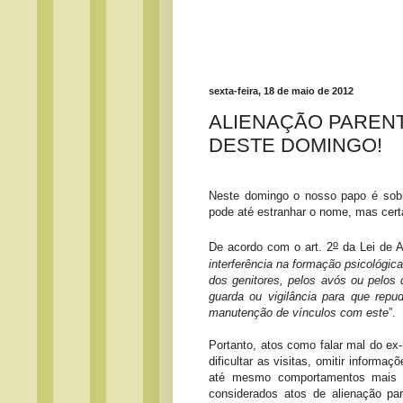
sexta-feira, 18 de maio de 2012
ALIENAÇÃO PARENT
DESTE DOMINGO!
Neste domingo o nosso papo é sob
pode até estranhar o nome, mas certa
o
De acordo com o a
rt. 2
da Lei de A
interferência na formação psicológic
dos genitores, pelos avós ou pelos
guarda ou vigilância para que repu
manutenção de vínculos com este
”.
Portanto, atos como falar mal do ex-
dificultar as visitas, omitir informa
até mesmo comportamentos mais s
considerados atos de alienação pa