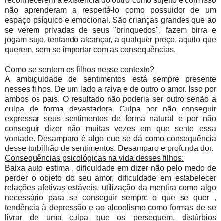
reconhecerem a existência do outro como sujeito e com isso
não aprenderam a respeitá-lo como possuidor de um
espaço psíquico e emocional. São crianças grandes que ao
se verem privadas de seus "brinquedos", fazem birra e
jogam sujo, tentando alcançar, a qualquer preço, aquilo que
querem, sem se importar com as consequências.
Como se sentem os filhos nesse contexto?
A ambiguidade de sentimentos está sempre presente
nesses filhos. De um lado a raiva e de outro o amor. Isso por
ambos os pais. O resultado não poderia ser outro senão a
culpa de forma devastadora. Culpa por não conseguir
expressar seus sentimentos de forma natural e por não
conseguir dizer não muitas vezes em que sente essa
vontade. Desamparo é algo que se dá como consequência
desse turbilhão de sentimentos. Desamparo e profunda dor.
Consequências psicológicas na vida desses filhos:
Baixa auto estima , dificuldade em dizer não pelo medo de
perder o objeto do seu amor, dificuldade em estabelecer
relações afetivas estáveis, utilização da mentira como algo
necessário para se conseguir sempre o que se quer ,
tendência à depressão e ao alcoolismo como formas de se
livrar de uma culpa que os perseguem, distúrbios