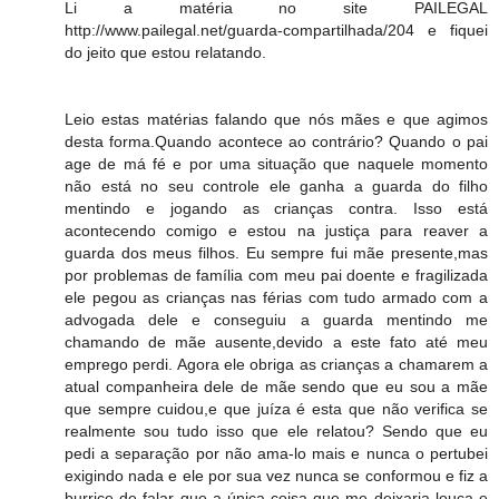
Li a matéria no site PAILEGAL
http://www.pailegal.net/guarda-compartilhada/204 e fiquei
do jeito que estou relatando.
Leio estas matérias falando que nós mães e que agimos
desta forma.Quando acontece ao contrário? Quando o pai
age de má fé e por uma situação que naquele momento
não está no seu controle ele ganha a guarda do filho
mentindo e jogando as crianças contra. Isso está
acontecendo comigo e estou na justiça para reaver a
guarda dos meus filhos. Eu sempre fui mãe presente,mas
por problemas de família com meu pai doente e fragilizada
ele pegou as crianças nas férias com tudo armado com a
advogada dele e conseguiu a guarda mentindo me
chamando de mãe ausente,devido a este fato até meu
emprego perdi. Agora ele obriga as crianças a chamarem a
atual companheira dele de mãe sendo que eu sou a mãe
que sempre cuidou,e que juíza é esta que não verifica se
realmente sou tudo isso que ele relatou? Sendo que eu
pedi a separação por não ama-lo mais e nunca o pertubei
exigindo nada e ele por sua vez nunca se conformou e fiz a
burrice de falar que a única coisa que me deixaria louca e