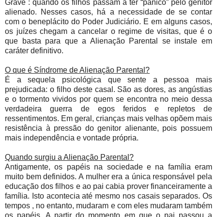
Grave : quando os filhos passam a ter “pânico” pelo genitor
alienado. Nesses casos, há a necessidade de se contar
com o beneplácito do Poder Judiciário. E em alguns casos,
os juízes chegam a cancelar o regime de visitas, que é o
que basta para que a Alienação Parental se instale em
caráter definitivo.
O que é Síndrome de Alienação Parental?
É a sequela psicológica que sente a pessoa mais
prejudicada: o filho deste casal. São as dores, as angústias
e o tormento vividos por quem se encontra no meio dessa
verdadeira guerra de egos feridos e repletos de
ressentimentos. Em geral, crianças mais velhas opõem mais
resistência à pressão do genitor alienante, pois possuem
mais independência e vontade própria.
Quando surgiu a Alienação Parental?
Antigamente, os papéis na sociedade e na família eram
muito bem definidos. A mulher era a única responsável pela
educação dos filhos e ao pai cabia prover financeiramente a
família. Isto acontecia até mesmo nos casais separados. Os
tempos , no entanto, mudaram e com eles mudaram também
os papéis. A partir do momento em que o pai passou a