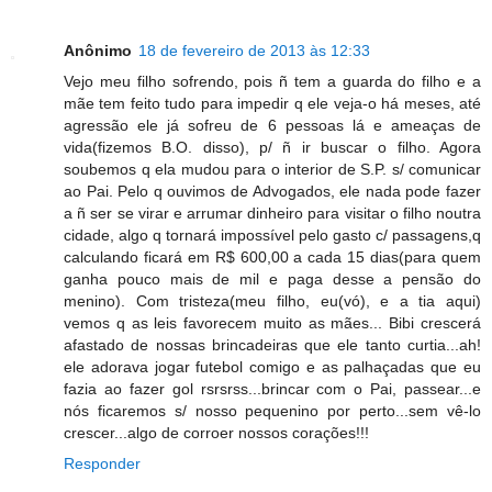
Anônimo
18 de fevereiro de 2013 às 12:33
Vejo meu filho sofrendo, pois ñ tem a guarda do filho e a
mãe tem feito tudo para impedir q ele veja-o há meses, até
agressão ele já sofreu de 6 pessoas lá e ameaças de
vida(fizemos B.O. disso), p/ ñ ir buscar o filho. Agora
soubemos q ela mudou para o interior de S.P. s/ comunicar
ao Pai. Pelo q ouvimos de Advogados, ele nada pode fazer
a ñ ser se virar e arrumar dinheiro para visitar o filho noutra
cidade, algo q tornará impossível pelo gasto c/ passagens,q
calculando ficará em R$ 600,00 a cada 15 dias(para quem
ganha pouco mais de mil e paga desse a pensão do
menino). Com tristeza(meu filho, eu(vó), e a tia aqui)
vemos q as leis favorecem muito as mães... Bibi crescerá
afastado de nossas brincadeiras que ele tanto curtia...ah!
ele adorava jogar futebol comigo e as palhaçadas que eu
fazia ao fazer gol rsrsrss...brincar com o Pai, passear...e
nós ficaremos s/ nosso pequenino por perto...sem vê-lo
crescer...algo de corroer nossos corações!!!
Responder