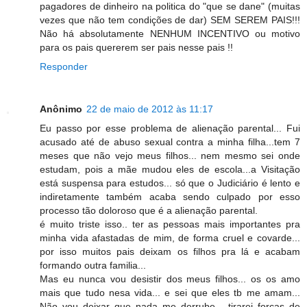
pagadores de dinheiro na politica do "que se dane" (muitas
vezes que não tem condições de dar) SEM SEREM PAIS!!!
Não há absolutamente NENHUM INCENTIVO ou motivo
para os pais quererem ser pais nesse pais !!
Responder
Anônimo
22 de maio de 2012 às 11:17
Eu passo por esse problema de alienação parental... Fui
acusado até de abuso sexual contra a minha filha...tem 7
meses que não vejo meus filhos... nem mesmo sei onde
estudam, pois a mãe mudou eles de escola...a Visitação
está suspensa para estudos... só que o Judiciário é lento e
indiretamente também acaba sendo culpado por esso
processo tão doloroso que é a alienação parental.
é muito triste isso.. ter as pessoas mais importantes pra
minha vida afastadas de mim, de forma cruel e covarde...
por isso muitos pais deixam os filhos pra lá e acabam
formando outra familia...
Mas eu nunca vou desistir dos meus filhos... os os amo
mais que tudo nesa vida... e sei que eles tb me amam...
Não vou deixar que nada me derrube... tirarei forças de