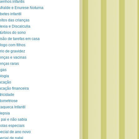
enhos infantis
fralde e Enurese Noturna
betes infantil
eitos das crianças
lexia e Discalculia
túrbios do sono
isão de tarefas em casa
logo com filhos
rio de gravidez
nças e vacinas
nças raras
ogas
logia
ucação
cação financeira
tricidade
ometriose
aqueca Infantil
lepsia
 pai e não sabia
olas especiais
ecial de ano novo
ecial de natal