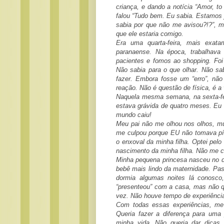
criança, e dando a notícia “Amor, 
falou “Tudo bem. Eu sabia. Estamos
sabia por que não me avisou?!?”, m
que ele estaria comigo.
Era uma quarta-feira, mais exat
paranaense. Na época, trabalhav
pacientes e fomos ao shopping. Foi 
Não sabia para o que olhar. Não sab
fazer. Embora fosse um “erro”, não
reação. Não é questão de física, é a 
Naquela mesma semana, na sexta-feir
estava grávida de quatro meses. Eu
mundo caiu!
Meu pai não me olhou nos olhos, mui
me culpou porque EU não tomava pílul
o enxoval da minha filha. Optei pelo 
nascimento da minha filha. Não me 
Minha pequena princesa nasceu no d
bebê mais lindo da maternidade. Pa
dormia algumas noites lá conosco
“presenteou” com a casa, mas não q
vez. Não houve tempo de experiência
Com todas essas experiências, me
Queria fazer a diferença para uma
minha vida. Não queria dar dicas