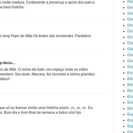
Des
 muito madura. Certamente a presença e apoio dos pais e
 bela história.
Des
Dia
Dir
Dis
Dis
o blog Papo de Mãe.Os textos são excelentes. Parabéns
Div
Diá
Diá
Doe
Doe
 disse...
Dr
apo de Mãe. O nome diz tudo: um espaço onde as mães
Eco
prendem. Seu texto, Marcela, fez recordar a minha gravidez.
Ed
Valeu!!
Edu
Ele
End
Enx
 só eu tivesse vivido uma história assim...rs...rs...rs.. Eu
Epi
la. Bom dia e bom final de semana a todos nós! bjs
Era
Esc
Esp
Esp