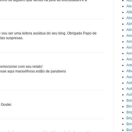
Adu
Ale
Alf
Ali
Ali
Ali
 e vou ser uma leitora assídua do seu blog. Obrigado Papo de
Am
tas suspresas.
Am
Ani
Ani
Ano
Art
 emocionei com seu relato!
Ati
 esse aqui maravilhoso.estão de parabens
Au
Aut
Aut
Avó
Ba
 Gostei.
Bir
Bri
Bri
Bri
Bul