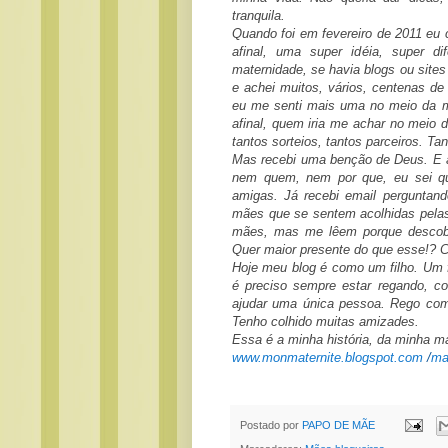
tranquila.
Quando foi em fevereiro de 2011 eu c
afinal, uma super idéia, super d
maternidade, se havia blogs ou sites 
e achei muitos, vários, centenas de
eu me senti mais uma no meio da mul
afinal, quem iria me achar no meio 
tantos sorteios, tantos parceiros. Ta
Mas recebi uma benção de Deus. E 
nem quem, nem por que, eu sei que f
amigas. Já recebi email perguntand
mães que se sentem acolhidas pelas
mães, mas me lêem porque descobr
Quer maior presente do que esse!? C
Hoje meu blog é como um filho. Um fi
é preciso sempre estar regando, co
ajudar uma única pessoa. Rego com 
Tenho colhido muitas amizades.
Essa é a minha história, da minha m
www.monmaternite.blogspot.com
/
ma
Postado por
PAPO DE MÃE