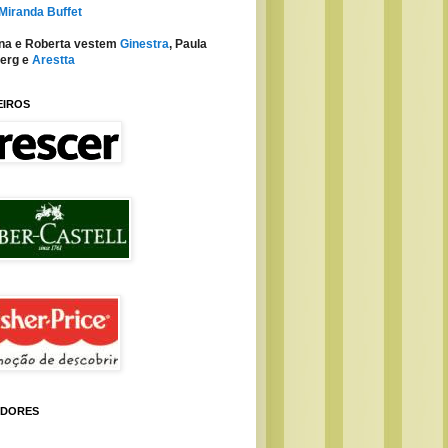
 Miranda Buffet
na e Roberta vestem
Ginestra
, Paula
erg e
Arestta
EIROS
IDORES