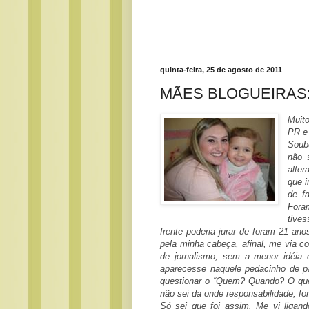
quinta-feira, 25 de agosto de 2011
MÃES BLOGUEIRAS: Re
Muito
PR e
Soub
não 
alte
que 
de f
Fora
tive
frente poderia jurar de foram 21 a
pela minha cabeça, afinal, me via 
de jornalismo, sem a menor idéia d
aparecesse naquele pedacinho de pa
questionar o “Quem? Quando? O quê?
não sei da onde responsabilidade, fo
Só sei que foi assim. Me vi liga