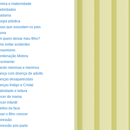
reira e maternidade
ebridades
adania
urgia plástica
sas que assustam os pais
luna
 quem deixar meu filho?
o evitar acidentes
nsumismo
ordenação Motora
scimento
ando meninas e meninos
ança com doença de adulto
anças desaparecidas
anças Índigo e Cristal
atividade e leitura
ncer de mama
cer infantil
eitos da face
xar o filho crescer
pressão
ressão pós-parto