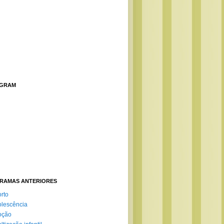
AGRAM
RAMAS ANTERIORES
rto
lescência
oção