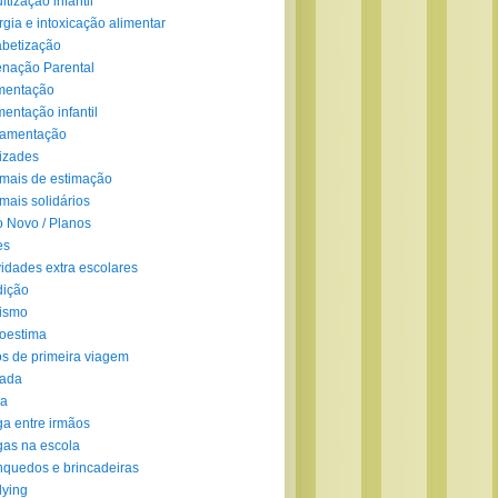
ltização infantil
rgia e intoxicação alimentar
abetização
enação Parental
mentação
mentação infantil
amentação
izades
mais de estimação
mais solidários
 Novo / Planos
es
vidades extra escolares
dição
ismo
oestima
s de primeira viagem
lada
ra
ga entre irmãos
gas na escola
nquedos e brincadeiras
lying