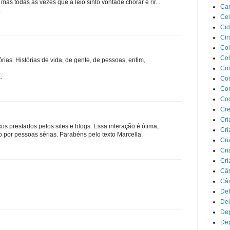
mas todas as vezes que a leio sinto vontade chorar e rir...
Car
.
Cel
Cid
Cir
Coi
Co
órias. Histórias de vida, de gente, de pessoas, enfim,
Com
.
Com
Co
Co
Cre
Cri
os prestados pelos sites e blogs. Essa interação é ótima,
Cri
o por pessoas sérias. Parabéns pelo texto Marcella.
Cri
Cri
Cri
Câ
Cân
Def
Dei
De
Dep