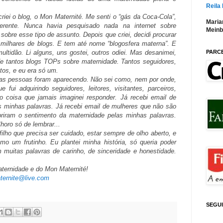
Reila
riei o blog, o Mon Maternité. Me senti o “gás da Coca-Cola”,
Maria
iferente. Nunca havia pesquisado nada na internet sobre
Meinb
sobre esse tipo de assunto. Depois que criei, decidi procurar
 milhares de blogs. E tem até nome “blogosfera materna”. E
PARC
tidão. Li alguns, uns gostei, outros odiei. Mas desanimei,
de tantos blogs TOPs sobre maternidade. Tantos seguidores,
ntos, e eu era só um.
as pessoas foram aparecendo. Não sei como, nem por onde,
ui adquirindo seguidores, leitores, visitantes, parceiros,
o coisa que jamais imaginei responder. Já recebi email de
 minhas palavras. Já recebi email de mulheres que não são
iram o sentimento da maternidade pelas minhas palavras.
horo só de lembrar...
lho que precisa ser cuidado, estar sempre de olho aberto, e
mo um frutinho. Eu plantei minha história, só queria poder
muitas palavras de carinho, de sinceridade e honestidade.
aternidade e do Mon Maternité!
ternite@live.com
SEGU