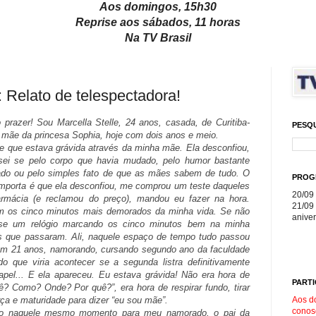
Aos domingos, 15h30
Reprise aos sábados, 11 horas
Na TV Brasil
lato de telespectadora!
 prazer! Sou Marcella Stelle, 24 anos, casada, de Curitiba-
PESQ
 mãe da princesa Sophia, hoje com dois anos e meio.
e que estava grávida através da minha mãe. Ela desconfiou,
sei se pelo corpo que havia mudado, pelo humor bastante
rado ou pelo simples fato de que as mães sabem de tudo. O
PROG
importa é que ela desconfiou, me comprou um teste daqueles
20/09 
armácia (e reclamou do preço), mandou eu fazer na hora.
21/09 
m os cinco minutos mais demorados da minha vida. Se não
aniver
sse um relógio marcando os cinco minutos bem na minha
nos que passaram. Ali, naquele espaço de tempo tudo passou
com 21 anos, namorando, cursando segundo ano da faculdade
o que viria acontecer se a segunda listra definitivamente
pel... E ela apareceu. Eu estava grávida! Não era hora de
PARTI
 Como? Onde? Por quê?”, era hora de respirar fundo, tirar
Aos d
rça e maturidade para dizer “eu sou mãe”.
conos
ndo naquele mesmo momento para meu namorado, o pai da