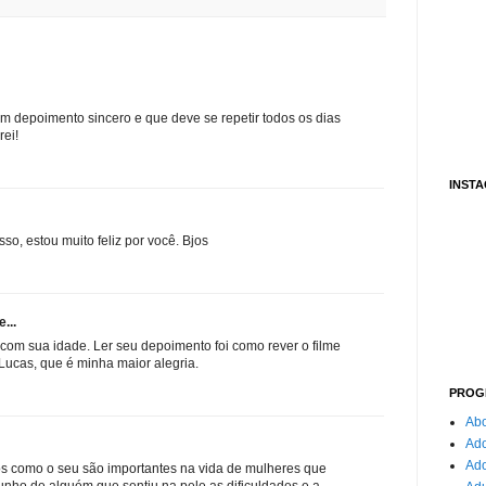
m depoimento sincero e que deve se repetir todos os dias
rei!
INST
so, estou muito feliz por você. Bjos
...
 com sua idade. Ler seu depoimento foi como rever o filme
 Lucas, que é minha maior alegria.
PROG
Abo
Ado
Ad
os como o seu são importantes na vida de mulheres que
nho de alguém que sentiu na pele as dificuldades e a