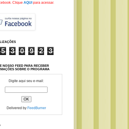
cebook
. Clique
AQUI
para acessar.
ALIZAÇÕES
5
3
0
9
2
3
E NOSSO FEED PARA RECEBER
RMAÇÕES SOBRE O PROGRAMA
Digite aqui seu e-mail:
Delivered by
FeedBurner
O