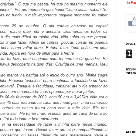
do Fa
to grávida!”. O que me bastou foi que no mesmo momento ele
 juntos”. Por um momento questionei “Como assim sabia? Se
as no fundo, o mais importante naquele momento foi saber
amente 29 de outubro. O dia estava chuvoso na capital
a com minha mãe, ela é dentista. Desmarcamos todos os
o dia mais difícil da minha vida. Não sabia no que pensar.
ia o que fazer. Afinal de contas, poucas coisas eu poderia
VISU
 tinha como voltar atrás. Estava feito. Toda ação tem uma
1
vida. Agora era hora de olhar para a frente.
a fui fazer uma ecografia para ter certeza da gravidez. Eu
 havia descoberto há dois dias. Grávida de uma menina. Meu
ASSIN
INFO
to menos na barriga até o inicio do outro ano. Minha sogra
a. Precisei “escolher” entre continuar a faculdade ou fazer
enxoval. Tranquei a faculdade, trabalhei até o dia anterior ao
casei com o namorado, mas optamos por morar juntos.
ia 06 de fevereiro de 2009, com 50 cm e 3,495kg. Não era o
ssei 40 dias morando na casa dos meus pais, meu namorado
, outras na nossa futura casa com a mãe dele. Ela nos
ueria sair. Me tornei mãe, esposa, dona de casa de uma só
. Foi tudo junto e bem misturado.
 vi na necessidade de fazer a minha parte nesse mundo.
 pessoa que fosse. Decidi fazer um blog compartilhando a
APOI
, conselhos ou falsas idéias de uma maternidade plena e