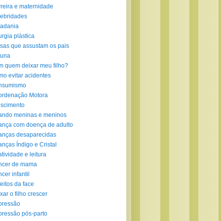
reira e maternidade
ebridades
adania
urgia plástica
sas que assustam os pais
luna
 quem deixar meu filho?
o evitar acidentes
nsumismo
ordenação Motora
scimento
ando meninas e meninos
ança com doença de adulto
anças desaparecidas
anças Índigo e Cristal
atividade e leitura
ncer de mama
cer infantil
eitos da face
xar o filho crescer
pressão
ressão pós-parto