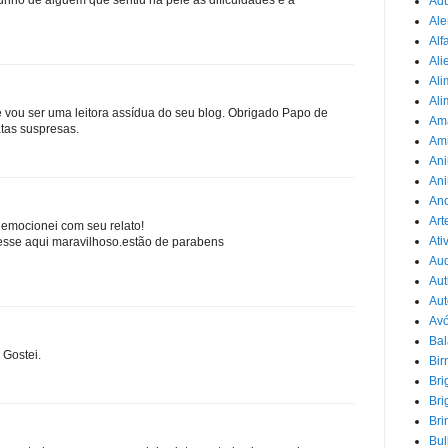
Adu
Ale
Alf
Ali
Ali
Ali
 e vou ser uma leitora assídua do seu blog. Obrigado Papo de
Am
tas suspresas.
Am
Ani
Ani
Ano
Art
 emocionei com seu relato!
Ati
 esse aqui maravilhoso.estão de parabens
Au
Aut
Aut
Avó
Ba
 Gostei.
Bir
Bri
Bri
Bri
Bul