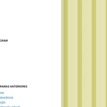
AGRAM
RAMAS ANTERIORES
rto
lescência
oção