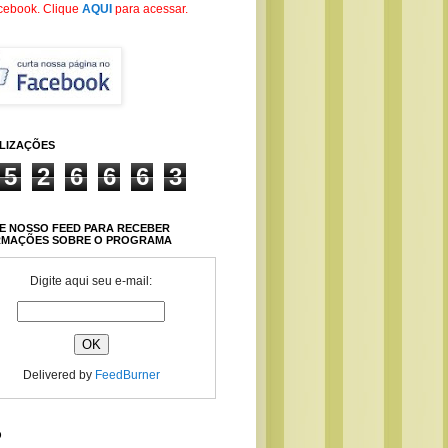
cebook
. Clique
AQUI
para acessar.
ALIZAÇÕES
5
2
6
6
6
3
E NOSSO FEED PARA RECEBER
RMAÇÕES SOBRE O PROGRAMA
Digite aqui seu e-mail:
Delivered by
FeedBurner
O