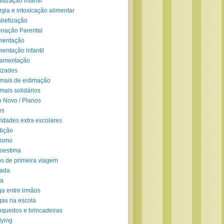
ltização infantil
rgia e intoxicação alimentar
abetização
enação Parental
mentação
mentação infantil
amentação
izades
mais de estimação
mais solidários
 Novo / Planos
es
vidades extra escolares
dição
ismo
oestima
s de primeira viagem
lada
ra
ga entre irmãos
gas na escola
nquedos e brincadeiras
lying