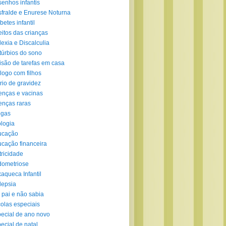
enhos infantis
fralde e Enurese Noturna
betes infantil
eitos das crianças
lexia e Discalculia
túrbios do sono
isão de tarefas em casa
logo com filhos
rio de gravidez
nças e vacinas
nças raras
ogas
logia
ucação
cação financeira
tricidade
ometriose
aqueca Infantil
lepsia
 pai e não sabia
olas especiais
ecial de ano novo
ecial de natal