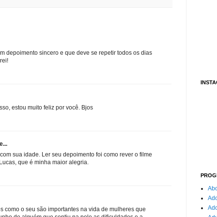
m depoimento sincero e que deve se repetir todos os dias
rei!
INST
so, estou muito feliz por você. Bjos
...
 com sua idade. Ler seu depoimento foi como rever o filme
 Lucas, que é minha maior alegria.
PROG
Abo
Ado
Ad
os como o seu são importantes na vida de mulheres que
nho de alguém que sentiu na pele as dificuldades e a