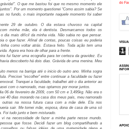
do Fa
to grávida!”. O que me bastou foi que no mesmo momento ele
 juntos”. Por um momento questionei “Como assim sabia? Se
as no fundo, o mais importante naquele momento foi saber
amente 29 de outubro. O dia estava chuvoso na capital
a com minha mãe, ela é dentista. Desmarcamos todos os
o dia mais difícil da minha vida. Não sabia no que pensar.
ia o que fazer. Afinal de contas, poucas coisas eu poderia
VISU
 tinha como voltar atrás. Estava feito. Toda ação tem uma
1
vida. Agora era hora de olhar para a frente.
a fui fazer uma ecografia para ter certeza da gravidez. Eu
 havia descoberto há dois dias. Grávida de uma menina. Meu
ASSIN
INFO
to menos na barriga até o inicio do outro ano. Minha sogra
a. Precisei “escolher” entre continuar a faculdade ou fazer
enxoval. Tranquei a faculdade, trabalhei até o dia anterior ao
casei com o namorado, mas optamos por morar juntos.
ia 06 de fevereiro de 2009, com 50 cm e 3,495kg. Não era o
ssei 40 dias morando na casa dos meus pais, meu namorado
, outras na nossa futura casa com a mãe dele. Ela nos
ueria sair. Me tornei mãe, esposa, dona de casa de uma só
. Foi tudo junto e bem misturado.
 vi na necessidade de fazer a minha parte nesse mundo.
 pessoa que fosse. Decidi fazer um blog compartilhando a
APOI
, conselhos ou falsas idéias de uma maternidade plena e