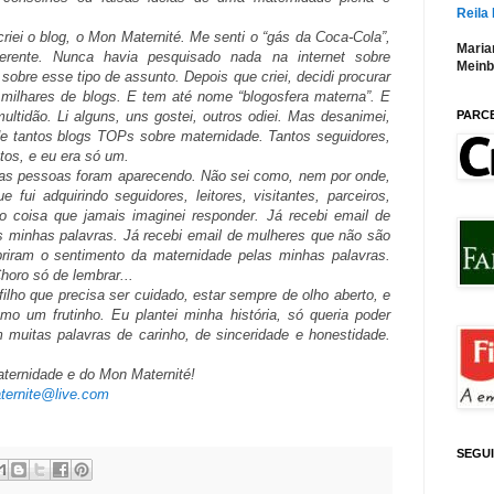
Reila
riei o blog, o Mon Maternité. Me senti o “gás da Coca-Cola”,
Maria
iferente. Nunca havia pesquisado nada na internet sobre
Meinb
sobre esse tipo de assunto. Depois que criei, decidi procurar
 milhares de blogs. E tem até nome “blogosfera materna”. E
PARC
tidão. Li alguns, uns gostei, outros odiei. Mas desanimei,
de tantos blogs TOPs sobre maternidade. Tantos seguidores,
ntos, e eu era só um.
as pessoas foram aparecendo. Não sei como, nem por onde,
ui adquirindo seguidores, leitores, visitantes, parceiros,
o coisa que jamais imaginei responder. Já recebi email de
 minhas palavras. Já recebi email de mulheres que não são
iram o sentimento da maternidade pelas minhas palavras.
horo só de lembrar...
lho que precisa ser cuidado, estar sempre de olho aberto, e
mo um frutinho. Eu plantei minha história, só queria poder
muitas palavras de carinho, de sinceridade e honestidade.
aternidade e do Mon Maternité!
ternite@live.com
SEGU