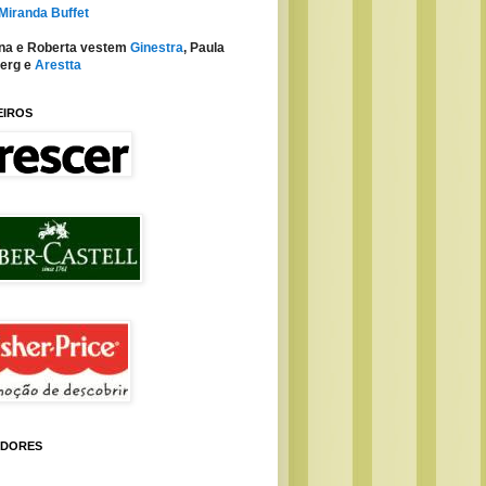
 Miranda Buffet
na e Roberta vestem
Ginestra
, Paula
erg e
Arestta
EIROS
IDORES