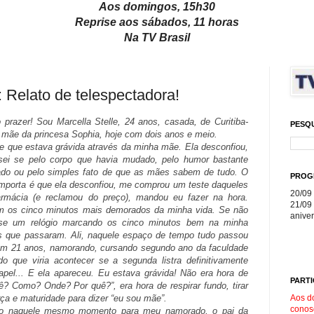
Aos domingos, 15h30
Reprise aos sábados, 11 horas
Na TV Brasil
lato de telespectadora!
 prazer! Sou Marcella Stelle, 24 anos, casada, de Curitiba-
PESQ
 mãe da princesa Sophia, hoje com dois anos e meio.
e que estava grávida através da minha mãe. Ela desconfiou,
sei se pelo corpo que havia mudado, pelo humor bastante
rado ou pelo simples fato de que as mães sabem de tudo. O
PROG
importa é que ela desconfiou, me comprou um teste daqueles
20/09 
armácia (e reclamou do preço), mandou eu fazer na hora.
21/09 
m os cinco minutos mais demorados da minha vida. Se não
aniver
sse um relógio marcando os cinco minutos bem na minha
nos que passaram. Ali, naquele espaço de tempo tudo passou
com 21 anos, namorando, cursando segundo ano da faculdade
o que viria acontecer se a segunda listra definitivamente
pel... E ela apareceu. Eu estava grávida! Não era hora de
PARTI
 Como? Onde? Por quê?”, era hora de respirar fundo, tirar
Aos d
rça e maturidade para dizer “eu sou mãe”.
conos
ndo naquele mesmo momento para meu namorado, o pai da