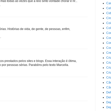
mas todas as vezes que a leio sinto vontade chorar e rir...
Car
.
Cel
Cid
Cir
Coi
Co
órias. Histórias de vida, de gente, de pessoas, enfim,
Com
.
Com
Co
Co
Cre
Cri
os prestados pelos sites e blogs. Essa interação é ótima,
Cri
o por pessoas sérias. Parabéns pelo texto Marcella.
Cri
Cri
Cri
Câ
Cân
Def
Dei
De
Dep