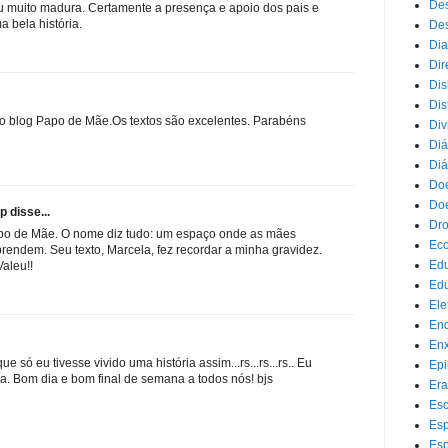
Des
 muito madura. Certamente a presença e apoio dos pais e
 bela história.
Des
Dia
Dir
Dis
Dis
o blog Papo de Mãe.Os textos são excelentes. Parabéns
Div
Diá
Diá
Doe
Doe
 disse...
Dr
apo de Mãe. O nome diz tudo: um espaço onde as mães
Eco
prendem. Seu texto, Marcela, fez recordar a minha gravidez.
Ed
Valeu!!
Edu
Ele
End
Enx
 só eu tivesse vivido uma história assim...rs...rs...rs.. Eu
Epi
la. Bom dia e bom final de semana a todos nós! bjs
Era
Esc
Esp
Esp