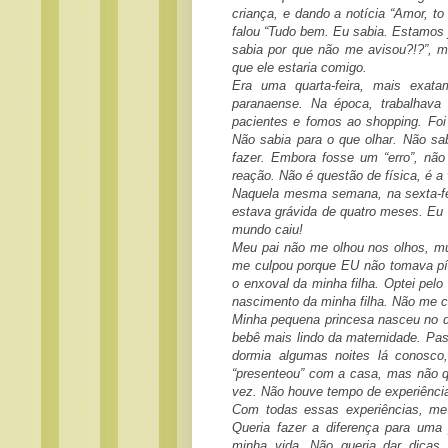
criança, e dando a notícia “Amor, 
falou “Tudo bem. Eu sabia. Estamos
sabia por que não me avisou?!?”, m
que ele estaria comigo.
Era uma quarta-feira, mais exat
paranaense. Na época, trabalhav
pacientes e fomos ao shopping. Foi 
Não sabia para o que olhar. Não sab
fazer. Embora fosse um “erro”, não
reação. Não é questão de física, é a 
Naquela mesma semana, na sexta-feir
estava grávida de quatro meses. Eu
mundo caiu!
Meu pai não me olhou nos olhos, mui
me culpou porque EU não tomava pílul
o enxoval da minha filha. Optei pelo 
nascimento da minha filha. Não me 
Minha pequena princesa nasceu no d
bebê mais lindo da maternidade. Pa
dormia algumas noites lá conosco
“presenteou” com a casa, mas não q
vez. Não houve tempo de experiência
Com todas essas experiências, me
Queria fazer a diferença para uma
minha vida. Não queria dar dicas