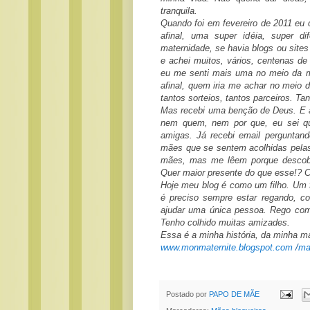
tranquila.
Quando foi em fevereiro de 2011 eu c
afinal, uma super idéia, super d
maternidade, se havia blogs ou sites 
e achei muitos, vários, centenas de
eu me senti mais uma no meio da mul
afinal, quem iria me achar no meio 
tantos sorteios, tantos parceiros. Ta
Mas recebi uma benção de Deus. E 
nem quem, nem por que, eu sei que f
amigas. Já recebi email perguntand
mães que se sentem acolhidas pelas
mães, mas me lêem porque descobr
Quer maior presente do que esse!? C
Hoje meu blog é como um filho. Um fi
é preciso sempre estar regando, co
ajudar uma única pessoa. Rego com 
Tenho colhido muitas amizades.
Essa é a minha história, da minha m
www.monmaternite.blogspot.com
/
ma
Postado por
PAPO DE MÃE