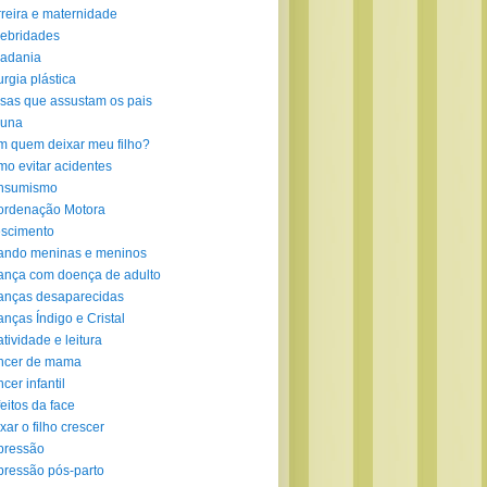
reira e maternidade
ebridades
adania
urgia plástica
sas que assustam os pais
luna
 quem deixar meu filho?
o evitar acidentes
nsumismo
ordenação Motora
scimento
ando meninas e meninos
ança com doença de adulto
anças desaparecidas
anças Índigo e Cristal
atividade e leitura
ncer de mama
cer infantil
eitos da face
xar o filho crescer
pressão
ressão pós-parto