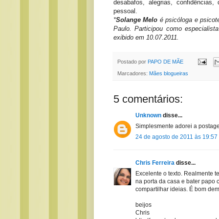
desabafos, alegrias, confidências
pessoal.
*
Solange Melo
é psicóloga e psicot
Paulo. Participou como especiali
exibido em 10.07.2011.
Postado por
PAPO DE MÃE
Marcadores:
Mães blogueiras
5 comentários:
Unknown
disse...
Simplesmente adorei a postage
24 de agosto de 2011 às 19:57
Chris Ferreira
disse...
Excelente o texto. Realmente te
na porta da casa e bater papo c
compartilhar ideias. É bom dem
beijos
Chris