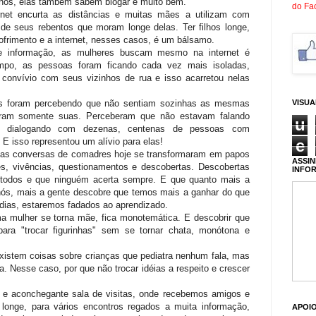
ilhos, elas também sabem blogar e muito bem.
do Fa
rnet encurta as distâncias e muitas mães a utilizam com
 de seus rebentos que moram longe delas. Ter filhos longe,
ofrimento e a internet, nesses casos, é um bálsamo.
 informação, as mulheres buscam mesmo na internet é
mpo, as pessoas foram ficando cada vez mais isoladas,
convívio com seus vizinhos de rua e isso acarretou nelas
VISU
las foram percebendo que não sentiam sozinhas as mesmas
eram somente suas. Perceberam que não estavam falando
u
 dialogando com dezenas, centenas de pessoas com
e
E isso representou um alívio para elas!
sas conversas de comadres hoje se transformaram em papos
ASSIN
s, vivências, questionamentos e descobertas. Descobertas
INFO
 todos e que ninguém acerta sempre. E que quanto mais a
 nós, mais a gente descobre que temos mais a ganhar do que
s dias, estaremos fadados ao aprendizado.
mulher se torna mãe, fica monotemática. E descobrir que
ara "trocar figurinhas" sem se tornar chata, monótona e
istem coisas sobre crianças que pediatra nenhum fala, mas
 Nesse caso, por que não trocar idéias a respeito e crescer
 e aconchegante sala de visitas, onde recebemos amigos e
longe, para vários encontros regados a muita informação,
APOI