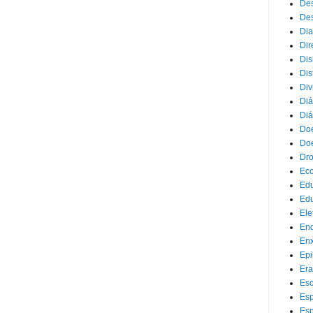
Des
Des
Dia
Dir
Dis
Dis
Div
Diá
Diá
Doe
Doe
Dr
Eco
Ed
Edu
Ele
End
Enx
Epi
Era
Esc
Esp
Esp