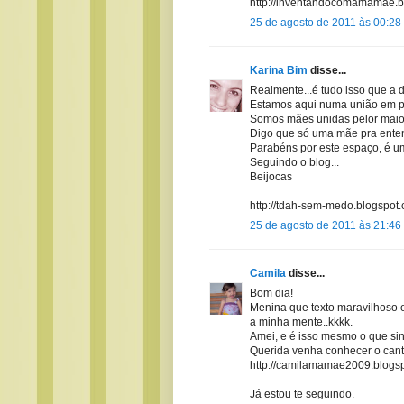
http://inventandocomamamae.b
25 de agosto de 2011 às 00:28
Karina Bim
disse...
Realmente...é tudo isso que a d
Estamos aqui numa união em pri
Somos mães unidas pelor maior
Digo que só uma mãe pra entend
Parabéns por este espaço, é uma
Seguindo o blog...
Beijocas
http://tdah-sem-medo.blogspot
25 de agosto de 2011 às 21:46
Camila
disse...
Bom dia!
Menina que texto maravilhoso e
a minha mente..kkkk.
Amei, e é isso mesmo o que sin
Querida venha conhecer o canti
http://camilamamae2009.blogs
Já estou te seguindo.