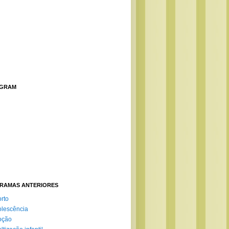
AGRAM
RAMAS ANTERIORES
rto
lescência
oção