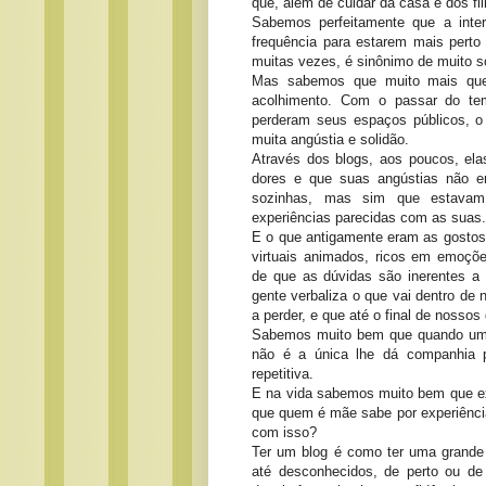
que, além de cuidar da casa e dos f
Sabemos perfeitamente que a inte
frequência para estarem mais perto
muitas vezes, é sinônimo de muito s
Mas sabemos que muito mais que
acolhimento. Com o passar do te
perderam seus espaços públicos, o 
muita angústia e solidão.
Através dos blogs, aos poucos, e
dores e que suas angústias não 
sozinhas, mas sim que estavam
experiências parecidas com as suas. 
E o que antigamente eram as gosto
virtuais animados, ricos em emoçõe
de que as dúvidas são inerentes a
gente verbaliza o que vai dentro de
a perder, e que até o final de nosso
Sabemos muito bem que quando uma 
não é a única lhe dá companhia p
repetitiva.
E na vida sabemos muito bem que ex
que quem é mãe sabe por experiência.
com isso?
Ter um blog é como ter uma grande
até desconhecidos, de perto ou de 