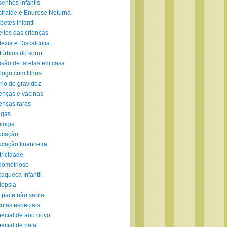
enhos infantis
fralde e Enurese Noturna
betes infantil
eitos das crianças
lexia e Discalculia
túrbios do sono
isão de tarefas em casa
logo com filhos
rio de gravidez
nças e vacinas
nças raras
ogas
logia
ucação
cação financeira
tricidade
ometriose
aqueca Infantil
lepsia
 pai e não sabia
olas especiais
ecial de ano novo
ecial de natal