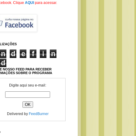
cebook
. Clique
AQUI
para acessar.
ALIZAÇÕES
n
d
e
f
i
n
d
E NOSSO FEED PARA RECEBER
RMAÇÕES SOBRE O PROGRAMA
Digite aqui seu e-mail:
Delivered by
FeedBurner
O