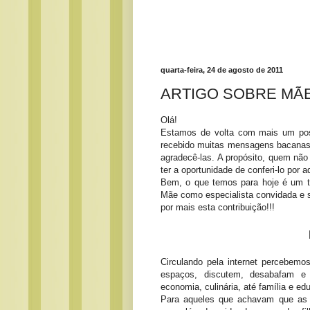
quarta-feira, 24 de agosto de 2011
ARTIGO SOBRE MÃ
Olá!
Estamos de volta com mais um p
recebido muitas mensagens bacanas 
agradecê-las. A propósito, quem não
ter a oportunidade de conferi-lo por a
Bem, o que temos para hoje é um t
Mãe como especialista convidada e 
por mais esta contribuição!!!
Circulando pela internet percebem
espaços, discutem, desabafam e t
economia, culinária, até família e ed
Para aqueles que achavam que as 