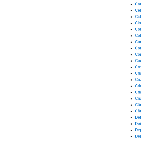
Car
Cel
Cid
Cir
Coi
Co
Com
Com
Co
Co
Cre
Cri
Cri
Cri
Cri
Cri
Câ
Cân
Def
Dei
De
Dep