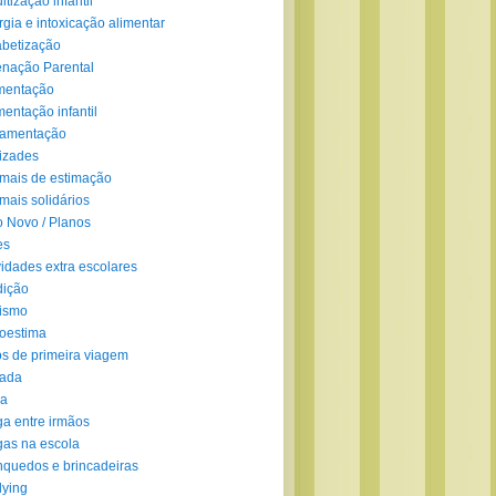
ltização infantil
rgia e intoxicação alimentar
abetização
enação Parental
mentação
mentação infantil
amentação
izades
mais de estimação
mais solidários
 Novo / Planos
es
vidades extra escolares
dição
ismo
oestima
s de primeira viagem
lada
ra
ga entre irmãos
gas na escola
nquedos e brincadeiras
lying