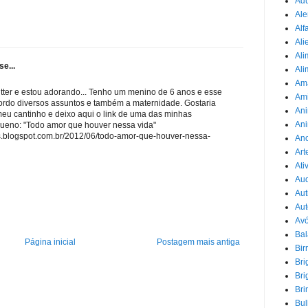
Adu
Ale
Alf
Ali
Ali
se...
Ali
Am
itter e estou adorando... Tenho um menino de 6 anos e esse
Am
rdo diversos assuntos e também a maternidade. Gostaria
Ani
eu cantinho e deixo aqui o link de uma das minhas
Ani
ueno: "Todo amor que houver nessa vida"
.blogspot.com.br/2012/06/todo-amor-que-houver-nessa-
Ano
Art
Ati
Au
Aut
Aut
Avó
Ba
Página inicial
Postagem mais antiga
Bir
Bri
Bri
Bri
Bul