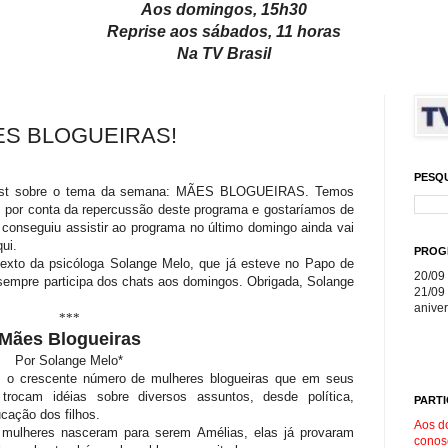
Aos domingos, 15h30
Reprise aos sábados, 11 horas
Na TV Brasil
ES BLOGUEIRAS!
PESQ
ost sobre o tema da semana: MÃES BLOGUEIRAS. Temos
por conta da repercussão deste programa e gostaríamos de
 conseguiu assistir ao programa no último domingo ainda vai
qui.
PROG
exto da psicóloga Solange Melo, que já esteve no Papo de
20/09 
sempre participa dos chats aos domingos. Obrigada, Solange
21/09 
aniver
***
Mães Blogueiras
Por Solange Melo*
os o crescente número de mulheres blogueiras que em seus
rocam idéias sobre diversos assuntos, desde política,
PARTI
ucação dos filhos.
Aos d
mulheres nasceram para serem Amélias, elas já provaram
conos