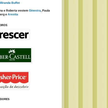
 Miranda Buffet
na e Roberta vestem
Ginestra
, Paula
erg e
Arestta
EIROS
IDORES