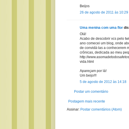
Beijos
26 de agosto de 2011 às 10:29
Uma menina com uma flor
dis
Olá!
Acabo de descobrir vcs pelo tw
ano comecei um blog, onde abo
de convidá-las a conhecerem m
crônicas, dedicada ao meu peq
http://www.asomadetodosafetos
vida.html
Apareçam por lá!
Um beijo!!!
5 de agosto de 2012 às 14:18
Postar um comentário
Postagem mais recente
Assinar:
Postar comentários (Atom)