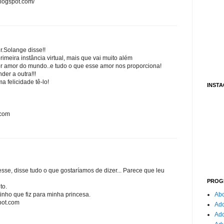
logspot.com/
r.Solange disse!!
meira instância virtual, mais que vai muito além
 amor do mundo..e tudo o que esse amor nos proporciona!
er a outra!!!
 felicidade tê-lo!
INST
.com
sse, disse tudo o que gostaríamos de dizer... Parece que leu
PROG
to.
Abo
nho que fiz para minha princesa.
pot.com
Ado
Ad