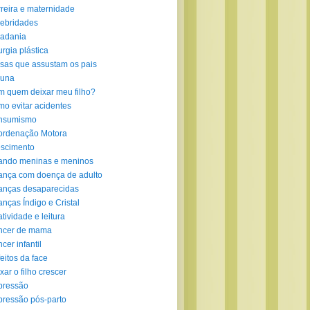
reira e maternidade
ebridades
adania
urgia plástica
sas que assustam os pais
luna
 quem deixar meu filho?
o evitar acidentes
nsumismo
ordenação Motora
scimento
ando meninas e meninos
ança com doença de adulto
anças desaparecidas
anças Índigo e Cristal
atividade e leitura
ncer de mama
cer infantil
eitos da face
xar o filho crescer
pressão
ressão pós-parto