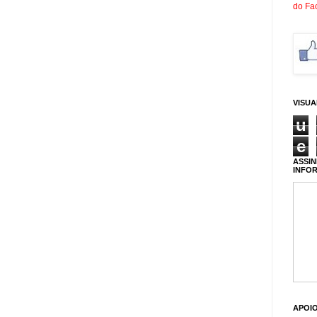
do Fa
VISU
u
e
ASSIN
INFO
APOI