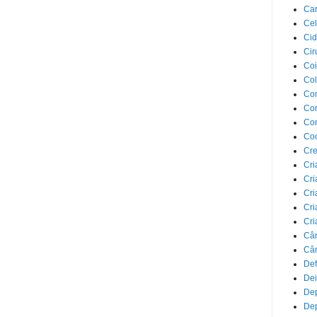
Car
Cel
Cid
Cir
Coi
Co
Com
Com
Co
Co
Cre
Cri
Cri
Cri
Cri
Cri
Câ
Cân
Def
Dei
De
Dep