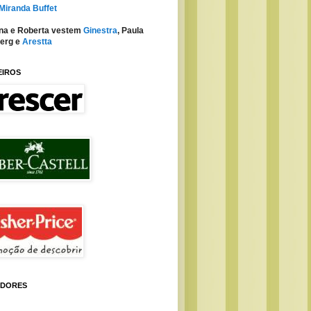
 Miranda Buffet
na e Roberta vestem
Ginestra
, Paula
erg e
Arestta
EIROS
IDORES