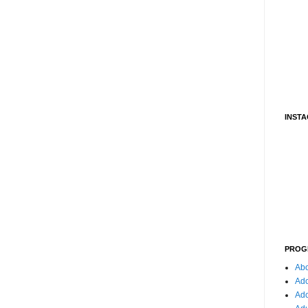
INST
PROG
Abo
Ado
Ad