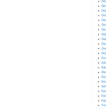
Des
Des
Dia
Dir
Dis
Dis
Div
Diá
Diá
Doe
Doe
Dr
Eco
Ed
Edu
Ele
End
Enx
Epi
Era
Esc
Esp
Esp