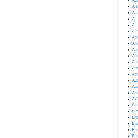
Adu
Ale
Alf
Ali
Ali
Ali
Am
Am
Ani
Ani
Ano
Art
Ati
Au
Aut
Aut
Avó
Ba
Bir
Bri
Bri
Bri
Bul