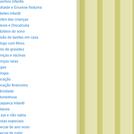
enhos infantis
fralde e Enurese Noturna
betes infantil
eitos das crianças
lexia e Discalculia
túrbios do sono
isão de tarefas em casa
logo com filhos
rio de gravidez
nças e vacinas
nças raras
ogas
logia
ucação
cação financeira
tricidade
ometriose
aqueca Infantil
lepsia
 pai e não sabia
olas especiais
ecial de ano novo
ecial de natal