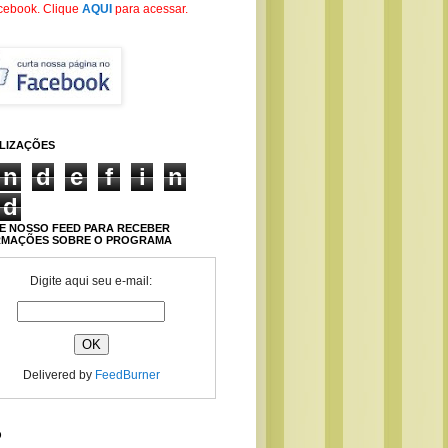
cebook
. Clique
AQUI
para acessar.
ALIZAÇÕES
n
d
e
f
i
n
d
E NOSSO FEED PARA RECEBER
RMAÇÕES SOBRE O PROGRAMA
Digite aqui seu e-mail:
Delivered by
FeedBurner
O