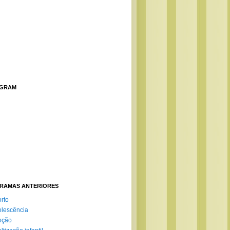
AGRAM
RAMAS ANTERIORES
rto
lescência
oção