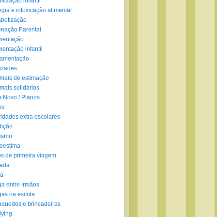
ltização infantil
rgia e intoxicação alimentar
abetização
enação Parental
mentação
mentação infantil
amentação
izades
mais de estimação
mais solidários
 Novo / Planos
es
vidades extra escolares
dição
ismo
oestima
s de primeira viagem
lada
ra
ga entre irmãos
gas na escola
nquedos e brincadeiras
lying