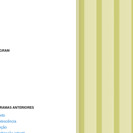
AGRAM
RAMAS ANTERIORES
rto
lescência
oção