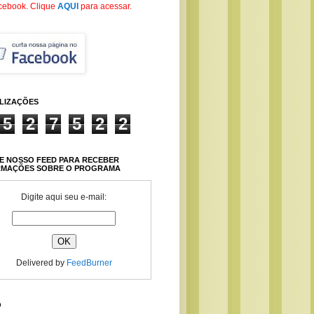
cebook
. Clique
AQUI
para acessar.
ALIZAÇÕES
5
2
7
5
2
2
E NOSSO FEED PARA RECEBER
RMAÇÕES SOBRE O PROGRAMA
Digite aqui seu e-mail:
Delivered by
FeedBurner
O