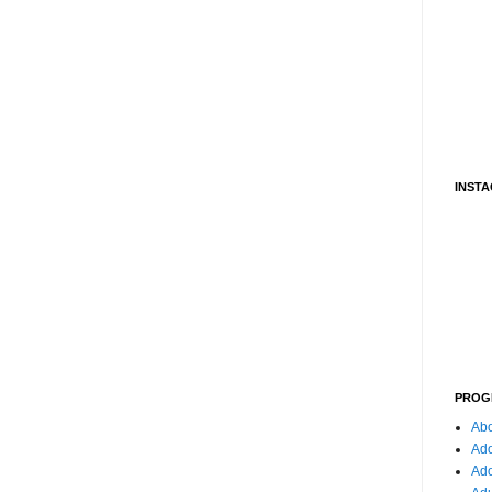
INST
PROG
Abo
Ado
Ad