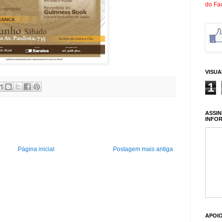
do Fa
VISU
1
ASSIN
INFO
Página inicial
Postagem mais antiga
APOI