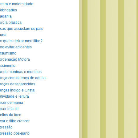
reira e maternidade
ebridades
adania
urgia plástica
sas que assustam os pais
luna
 quem deixar meu filho?
o evitar acidentes
nsumismo
ordenação Motora
scimento
ando meninas e meninos
ança com doença de adulto
anças desaparecidas
anças Índigo e Cristal
atividade e leitura
ncer de mama
cer infantil
eitos da face
xar o filho crescer
pressão
ressão pós-parto