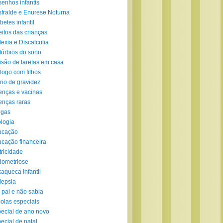
enhos infantis
fralde e Enurese Noturna
betes infantil
eitos das crianças
lexia e Discalculia
túrbios do sono
isão de tarefas em casa
logo com filhos
rio de gravidez
nças e vacinas
nças raras
ogas
logia
ucação
cação financeira
tricidade
ometriose
aqueca Infantil
lepsia
 pai e não sabia
olas especiais
ecial de ano novo
ecial de natal