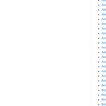
Adu
Ale
Alf
Ali
Ali
Ali
Am
Am
Ani
Ani
Ano
Art
Ati
Au
Aut
Aut
Avó
Ba
Bir
Bri
Bri
Bri
Bul