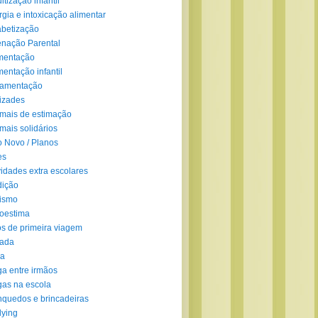
ltização infantil
rgia e intoxicação alimentar
abetização
enação Parental
mentação
mentação infantil
amentação
izades
mais de estimação
mais solidários
 Novo / Planos
es
vidades extra escolares
dição
ismo
oestima
s de primeira viagem
lada
ra
ga entre irmãos
gas na escola
nquedos e brincadeiras
lying