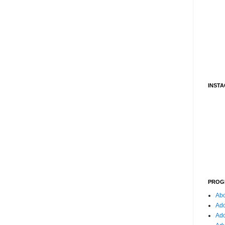
INST
PROG
Abo
Ado
Ad