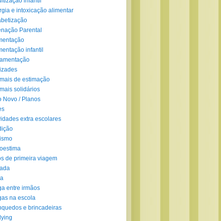
ltização infantil
rgia e intoxicação alimentar
abetização
enação Parental
mentação
mentação infantil
amentação
izades
mais de estimação
mais solidários
 Novo / Planos
es
vidades extra escolares
dição
ismo
oestima
s de primeira viagem
lada
ra
ga entre irmãos
gas na escola
nquedos e brincadeiras
lying