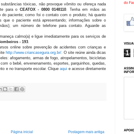
do Fa
 substâncias tóxicas, não provoque vômito ou ofereça nada
te para o
CEATOX - 0800 0148110
. Tenha em mãos as
o do paciente; como foi o contato com o produto; há quanto
s que o paciente está apresentando; informações sobre o
ãos); um número de telefone para contato. Aguarde as
rmaneça calmo(a) e ligue imediatamente para os serviços de
ombeiros - 193
.
VISU
rsos online sobre prevenção de acidentes com crianças e
1
site
http://www.criancasegura.org.br/
. O site reúne ainda dicas
eles: afogamento, armas de fogo, atropelamentos, bicicletas
os com o bebê, envenenamento, esportes, parquinhos, quedas,
ASSIN
o e no transporte escolar. Clique
aqui
e acesse diretamente
INFO
APOI
Página inicial
Postagem mais antiga