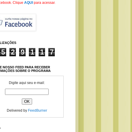
cebook
. Clique
AQUI
para acessar.
ALIZAÇÕES
5
2
9
1
1
7
E NOSSO FEED PARA RECEBER
RMAÇÕES SOBRE O PROGRAMA
Digite aqui seu e-mail:
Delivered by
FeedBurner
O