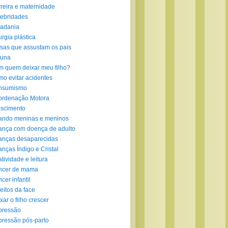
reira e maternidade
ebridades
adania
urgia plástica
sas que assustam os pais
luna
 quem deixar meu filho?
o evitar acidentes
nsumismo
ordenação Motora
scimento
ando meninas e meninos
ança com doença de adulto
anças desaparecidas
anças Índigo e Cristal
atividade e leitura
ncer de mama
cer infantil
eitos da face
xar o filho crescer
pressão
ressão pós-parto