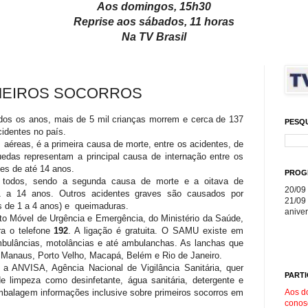
Aos domingos, 15h30
Reprise aos sábados, 11 horas
Na TV Brasil
MEIROS SOCORROS
odos os anos, mais de 5 mil crianças morrem e cerca de 137
PESQ
cidentes no país.
 aéreas, é a primeira causa de morte, entre os acidentes, de
edas representam a principal causa de internação entre os
es de até 14 anos.
PROG
 todos, sendo a segunda causa de morte e a oitava de
20/09 
e 1 a 14 anos. Outros acidentes graves são causados por
21/09 
as de 1 a 4 anos) e queimaduras.
aniver
to Móvel de Urgência e Emergência, do Ministério da Saúde,
ra o telefone
192
. A ligação é gratuita. O SAMU existe em
mbulâncias, motolâncias e até ambulanchas. As lanchas que
 Manaus, Porto Velho, Macapá, Belém e Rio de Janeiro.
, a ANVISA, Agência Nacional de Vigilância Sanitária, quer
PARTI
de limpeza como desinfetante, água sanitária, detergente e
Aos d
embalagem informações inclusive sobre primeiros socorros em
conos