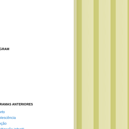
AGRAM
RAMAS ANTERIORES
rto
lescência
oção