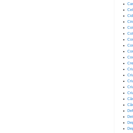
Car
Cel
Cid
Cir
Coi
Co
Com
Com
Co
Co
Cre
Cri
Cri
Cri
Cri
Cri
Câ
Cân
Def
Dei
De
Dep