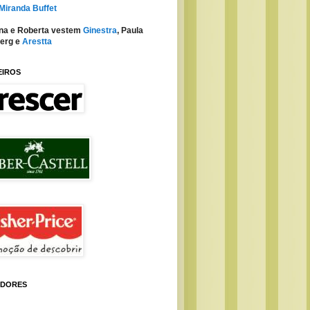
 Miranda Buffet
na e Roberta vestem
Ginestra
, Paula
erg e
Arestta
EIROS
IDORES