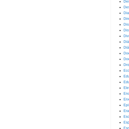
Des
Des
Dia
Dir
Dis
Dis
Div
Diá
Diá
Doe
Doe
Dr
Eco
Ed
Edu
Ele
End
Enx
Epi
Era
Esc
Esp
Esp