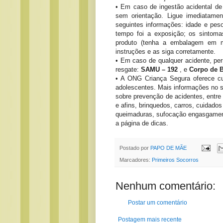
• Em caso de ingestão acidental de
sem orientação. Ligue imediatamen
seguintes informações: idade e pes
tempo foi a exposição; os sintoma
produto (tenha a embalagem em m
instruções e as siga corretamente.
• Em caso de qualquer acidente, pe
resgate:
SAMU – 192
, e
Corpo de B
• A ONG Criança Segura oferece cu
adolescentes. Mais informações no 
sobre prevenção de acidentes, entre 
e afins, brinquedos, carros, cuidad
queimaduras, sufocação engasgament
a página de dicas.
Postado por
PAPO DE MÃE
Marcadores:
Primeiros Socorros
Nenhum comentário:
Postar um comentário
Postagem mais recente