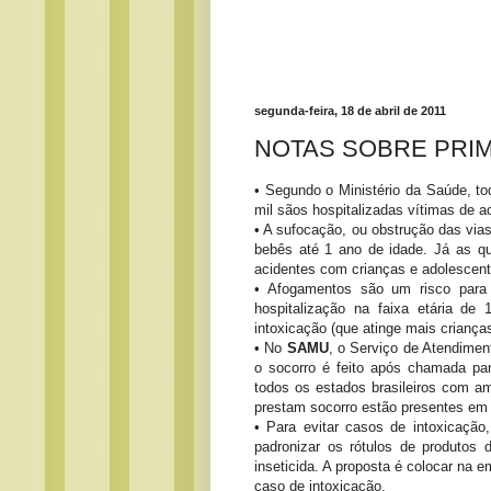
segunda-feira, 18 de abril de 2011
NOTAS SOBRE PRI
• Segundo o Ministério da Saúde, t
mil sãos hospitalizadas vítimas de a
• A sufocação, ou obstrução das vias
bebês até 1 ano de idade. Já as qu
acidentes com crianças e adolescent
• Afogamentos são um risco para
hospitalização na faixa etária d
intoxicação (que atinge mais crianç
• No
SAMU
, o Serviço de Atendimen
o socorro é feito após chamada pa
todos os estados brasileiros com a
prestam socorro estão presentes em
• Para evitar casos de intoxicação
padronizar os rótulos de produtos 
inseticida. A proposta é colocar na 
caso de intoxicação.