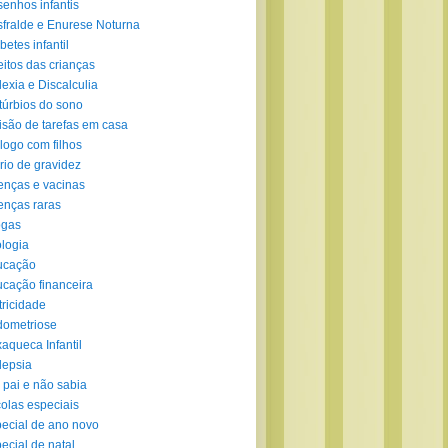
enhos infantis
fralde e Enurese Noturna
betes infantil
eitos das crianças
lexia e Discalculia
túrbios do sono
isão de tarefas em casa
logo com filhos
rio de gravidez
nças e vacinas
nças raras
ogas
logia
ucação
cação financeira
tricidade
ometriose
aqueca Infantil
lepsia
 pai e não sabia
olas especiais
ecial de ano novo
ecial de natal