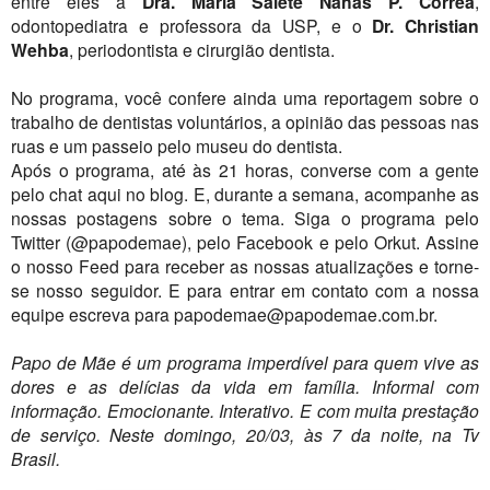
entre eles a
Dra. Maria Salete Nahas P. Corrêa
,
odontopediatra e professora da USP, e o
Dr. Christian
Wehba
, periodontista e cirurgião dentista.
No programa, você confere ainda uma reportagem sobre o
trabalho de dentistas voluntários, a opinião das pessoas nas
ruas e um passeio pelo museu do dentista.
Após o programa, até às 21 horas, converse com a gente
pelo chat aqui no blog. E, durante a semana, acompanhe as
nossas postagens sobre o tema. Siga o programa pelo
Twitter (@papodemae), pelo Facebook e pelo Orkut. Assine
o nosso Feed para receber as nossas atualizações e torne-
se nosso seguidor. E para entrar em contato com a nossa
equipe escreva para papodemae@papodemae.com.br.
Papo de Mãe é um programa imperdível para quem vive as
dores e as delícias da vida em família. Informal com
informação. Emocionante. Interativo. E com muita prestação
de serviço. Neste domingo, 20/03, às 7 da noite, na Tv
Brasil.