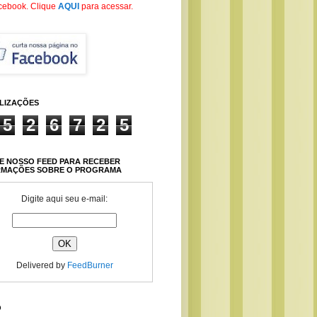
cebook
. Clique
AQUI
para acessar.
ALIZAÇÕES
5
2
6
7
2
5
E NOSSO FEED PARA RECEBER
RMAÇÕES SOBRE O PROGRAMA
Digite aqui seu e-mail:
Delivered by
FeedBurner
O