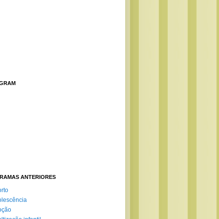
AGRAM
RAMAS ANTERIORES
rto
lescência
oção