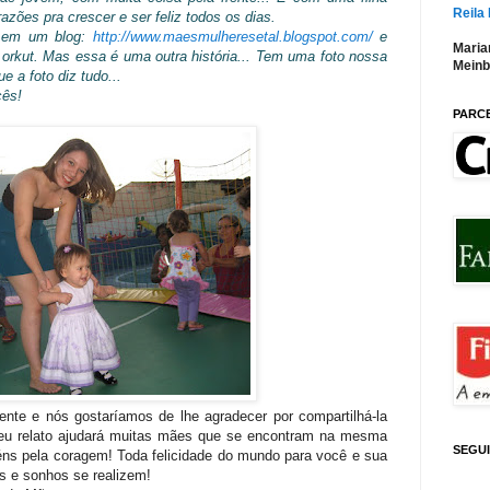
Reila
zões pra crescer e ser feliz todos os dias.
r em um blog:
http://www.maesmulheresetal.blogspot.com/
e
Maria
 orkut. Mas essa é uma outra história...
Tem uma foto nossa
Meinb
e a foto diz tudo...
cês!
PARC
ente e nós gostaríamos de lhe agradecer por compartilhá-la
eu relato ajudará muitas mães que se encontram na mesma
SEGU
béns pela coragem! Toda felicidade do mundo para você e sua
os e sonhos se realizem!