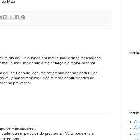
po de Mãe
INST
eu relato aqui, e quando abr meu e-mail e tinha mensagens
 meu e-mail, me dando a maior força e o maior carinho!
a equipe Papo de Mae, me retratando por nao poder ir ao
ivel (financeiramente). Não faltarao oportunidades de
carinho pra voces!
PROG
Abo
Ado
apo de Mãe são dez!!!
 puder/quiser participe do programa!!! Vc tb pode enviar
Ad
ente sempre!!!