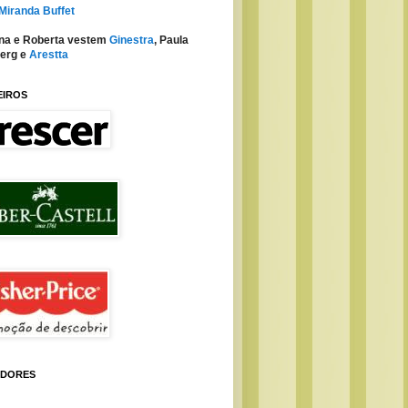
 Miranda Buffet
na e Roberta vestem
Ginestra
, Paula
erg e
Arestta
EIROS
IDORES