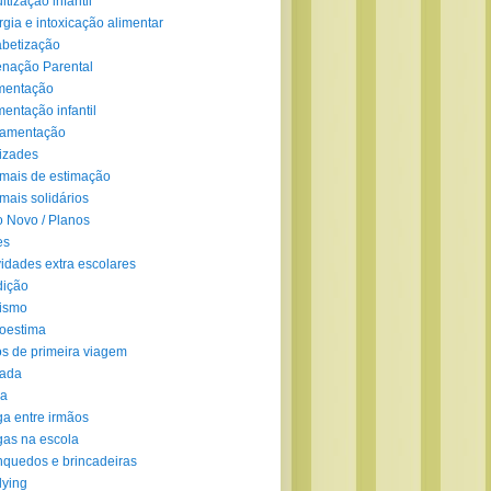
ltização infantil
rgia e intoxicação alimentar
abetização
enação Parental
mentação
mentação infantil
amentação
izades
mais de estimação
mais solidários
 Novo / Planos
es
vidades extra escolares
dição
ismo
oestima
s de primeira viagem
lada
ra
ga entre irmãos
gas na escola
nquedos e brincadeiras
lying