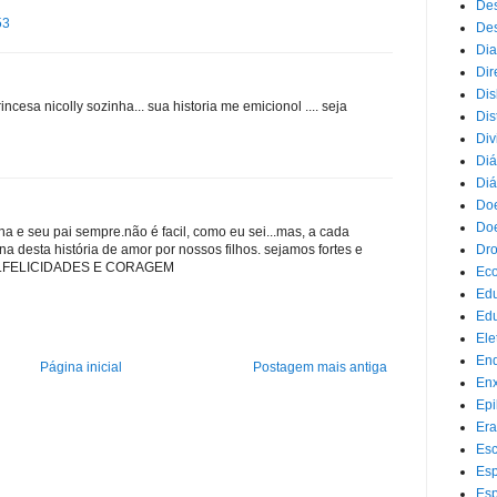
Des
53
Des
Dia
Dir
Dis
incesa nicolly sozinha... sua historia me emicionol .... seja
Dis
Div
Diá
Diá
Doe
Doe
ha e seu pai sempre.não é facil, como eu sei...mas, a cada
Dr
 desta história de amor por nossos filhos. sejamos fortes e
lhos.FELICIDADES E CORAGEM
Eco
Ed
Edu
Ele
End
Página inicial
Postagem mais antiga
Enx
Epi
Era
Esc
Esp
Esp