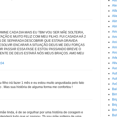
Adu
Ale
Alf
Ali
Ali
Ali
Am
MINE CADA DIA MAIS EU TBM VOU SER MÃE SOLTEIRA,
AÇÃO E MUITO FELIZ COM MEU FILHO. FUI CASADA HÁ 2
Am
S DE SEPARADA DESCOBRIR QUE ESTAVA GRAVIDA
Ani
ESOLVIR ENCARAR A SITUAÇÃO DEUS ME DEU FORÇAS
Ani
IR PASSAR ESSA FASE E ESTOU PASSANDO BREVE O
Ano
ENTE DE DEUS ESTARÁ NÓS MEUS BRAÇOS. AMO MEU
Art
Ati
:04
Au
Aut
Aut
 filho irá fazer 1 mês e eu estou muito angustiada pelo fato
Avó
 . Mas sua história de alguma forma me confortou !
Ba
Bir
Bri
Bri
Bri
mãe linda, é de se orgulhar por uma história de coragem e
Bul
entenderá tudo que vc passou. Tb sou mãe solteira de uma