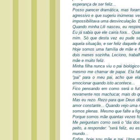
esperança de ser feliz...
Posso parecer dramática, mas fora
agressivo e que sugeriu inúmeras v
impossibilitava uma desvinculação.
Quando minha Lili nasceu, eu respire
Eu já sabia que ele cairia fora... Q
mim. Só que desta vez eu pude se
aquela situação, e ser feliz daquele 
Hoje somos uma família de mãe e f
dois meses sozinha. Leciono, trabal
mãe e muito feliz.
Minha filha nunca viu o pai biológi
mesmo me chamar de papai. Ela fala
“pai” para o meu pai, acho que e
emocionar quando isto acontece...
Fico pensando em como será o futu
novamente nos machucar, mais do qu
Mas eu rezo. Rezo para que Deus dê 
amor constante...
Quando vejo uma m
somos plenas. Mesmo que falte a fig
Porque somos mãe quantas vezes for
Me perguntam como será o “dia dos 
peito, a responder: “será feliz, eu e
mundo...
Enfim, hoje sou mãe e pai. Uma mã