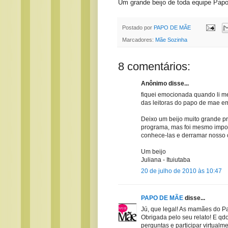
Um grande beijo de toda equipe Pa
Postado por
PAPO DE MÃE
Marcadores:
Mãe Sozinha
8 comentários:
Anônimo disse...
fiquei emocionada quando li m
das leitoras do papo de mae em
Deixo um beijo muito grande pr
programa, mas foi mesmo imposs
conhece-las e derramar nosso 
Um beijo
Juliana - Ituiutaba
20 de julho de 2010 às 10:47
PAPO DE MÃE
disse...
Jú, que legal! As mamães do P
Obrigada pelo seu relato! E qdo
perguntas e participar virtualm