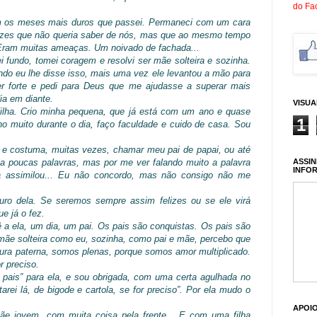
do Fa
m os meses mais duros que passei. Permaneci com um cara
ezes que não queria saber de nós, mas que ao mesmo tempo
 Eram muitas ameaças. Um noivado de fachada...
i fundo, tomei coragem e resolvi ser mãe solteira e sozinha.
uando eu lhe disse isso, mais uma vez ele levantou a mão para
r forte e pedi para Deus que me ajudasse a superar mais
dia em diante.
VISU
ilha. Crio minha pequena, que já está com um ano e quase
1
ho muito durante o dia, faço faculdade e cuido de casa. Sou
co e costuma, muitas vezes, chamar meu pai de papai, ou até
ASSIN
 poucas palavras, mas por me ver falando muito a palavra
INFO
la assimilou... Eu não concordo, mas não consigo não me
ro dela. Se seremos sempre assim felizes ou se ele virá
e já o fez.
a ela, um dia, um pai. Os pais são conquistas. Os pais são
ãe solteira como eu, sozinha, como pai e mãe, percebo que
ura paterna, somos plenas, porque somos amor multiplicado.
 preciso.
pais” para ela, e sou obrigada, com uma certa agulhada no
starei lá, de bigode e cartola, se for preciso”. Por ela mudo o
APOI
e jovem, com muita coisa pela frente... E com uma filha