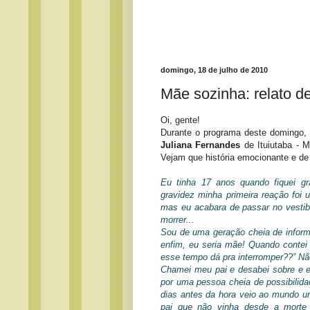
domingo, 18 de julho de 2010
Mãe sozinha: relato d
Oi, gente!
Durante o programa deste domingo, 
Juliana Fernandes
de Ituiutaba - 
Vejam que história emocionante e de
Eu tinha 17 anos quando fiquei g
gravidez minha primeira reação foi
mas eu acabara de passar no vestib
morrer...
Sou de uma geração cheia de inform
enfim, eu seria mãe! Quando contei 
esse tempo dá pra interromper??” Não 
Chamei meu pai e desabei sobre e e
por uma pessoa cheia de possibili
dias antes da hora veio ao mundo um
pai que não vinha desde a mort