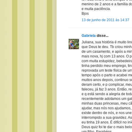
menino de 2 anos e a família d
e muita paciência.
Bjos
13 de junho de 2011 às 14:37
Gabriela
disse...
Juliana, sua história é muito l
que Deus te deu. Tb criou minha
de um casamento, e após a min
mais nova, hj com 13 anos. O p
com muita estupidez, bebedeira
tinha perdido meu emprego, ti
reprovada um teste física de um
tempo após o parto e acabei 
muitos anos depois, continuo s
deram certo, e p complicar, me
faleceu, já faz 3 anos. Então, 
e q está sendo a alegria de to
recentemente adotamos um gati
minhas duas princesas, meu cão
ajudar, mas nós nos ajudamos,
existe dentro de nós, e nos une
interrompido a sua gravidez. A
eu tinha 19 anos. É difícil no 
Deus quiz foi te dar o mais be
um filho. Parabéns.