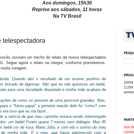
Aos domingos, 15h30
Reprise aos sábados, 11 horas
Na TV Brasil
e telespectadora
PESQ
vocês ouviram um trecho do relato da nossa telespectadora
MG. Segue agora o relato na íntegra, conforme prometemos.
 muita coragem.
PROG
rávida. Quando abri o resultado de um exame positivo de
20/09 
 um bocado de lágrimas. Não que eu não quisesse um bebê,
21/09 
ular para uma faculdade disputada e minha mãe acabara de
aniver
ações de como se prevenir de uma possível gravidez. Mas,
para o "futuro papai" a primeira reação dele foi “como? com
era isso que eu iria fazer...
le a notícia de que meu caminho estava sendo interrompido
PARTI
dades: um bebê! Foram quase 7 meses sem diálogos. Mas 45
Aos d
 bebê cor de rosa: Maria Júlia, e com ela o sorriso do meu
conos
e de minha mãe. E o meu, que havia adormecido com a