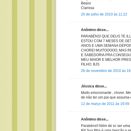
Beijos
Clarissa
20 de julho de 2010 às 11:22
Anônimo disse...
PARABÉNS! QUE DEUS TE ILU
ESTOU COM 7 MESES DE GET
ANOS E UMA SEMANA DEPOI
CHOREI MUITOOOOO, MAS R
E SABEDORIA PRA CONSEGU
MEU MAIOR E MELHOR PRES
FILHO. BJS
26 de novembro de 2010 às 16
Jéssica disse...
Muito emocionante , chorei. Meu
de não ter um pai que assuma-o
12 de março de 2011 às 19:49
Anônimo disse...
Parabéns!! Além de vc ser uma 
fé!! Sua filha é uma benção e 