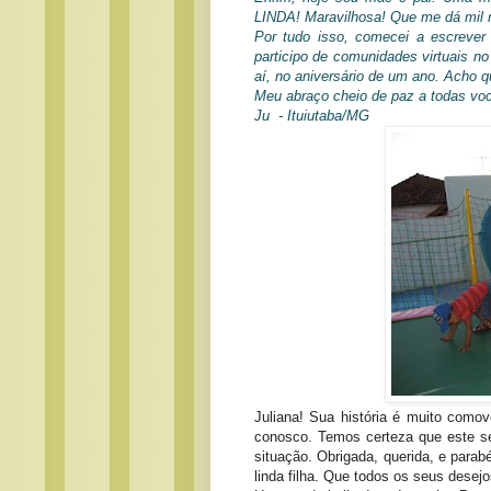
LINDA! Maravilhosa! Que me dá mil ra
Por tudo isso, comecei a escreve
participo de comunidades virtuais no
aí, no aniversário de um ano. Acho qu
Meu abraço cheio de paz a todas vo
Ju -
Ituiutaba/MG
Juliana! Sua história é muito comov
conosco. Temos certeza que este s
situação. Obrigada, querida, e para
linda filha. Que todos os seus desej