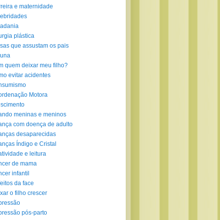
reira e maternidade
ebridades
adania
urgia plástica
sas que assustam os pais
luna
 quem deixar meu filho?
o evitar acidentes
nsumismo
ordenação Motora
scimento
ando meninas e meninos
ança com doença de adulto
anças desaparecidas
anças Índigo e Cristal
atividade e leitura
ncer de mama
cer infantil
eitos da face
xar o filho crescer
pressão
ressão pós-parto