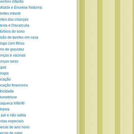
enhos infantis
fralde e Enurese Noturna
betes infantil
eitos das crianças
lexia e Discalculia
túrbios do sono
isão de tarefas em casa
logo com filhos
rio de gravidez
nças e vacinas
nças raras
ogas
logia
ucação
cação financeira
tricidade
ometriose
aqueca Infantil
lepsia
 pai e não sabia
olas especiais
ecial de ano novo
ecial de natal