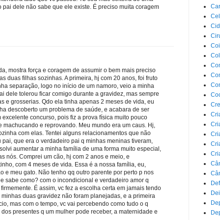
Car
o pai dele não sabe que ele existe. É preciso muita coragem
Cel
Cid
Cir
Coi
Co
Com
inda, mostra força e coragem de assumir o bem mais preciso
Com
s duas filhas sozinhas. A primeira, hj com 20 anos, foi fruto
Co
ha separação, logo no início de um namoro, veio a minha
ai dele tolerou ficar comigo durante a gravidez, mas sempre
Co
s e grosserias. Qdo ela tinha apenas 2 meses de vida, eu
Cre
nha descoberto um problema de saúde, e acabara de ser
Cri
 excelente concurso, pois fiz a prova física muito pouco
Cri
me machucando e reprovando. Meu mundo era um caus. Hj,
ozinha com elas. Tentei alguns relacionamentos que não
Cri
u pai, que era o verdadeiro pai q minhas meninas tiveram,
Cri
resolvi aumentar a minha família de uma forma muito especial,
Cri
das nós. Comprei um cão, hj com 2 anos e meio, e
Câ
nho, com 4 meses de vida. Essa é a nossa família, eu,
 e meu gato. Não tenho qq outro parente por perto p nos
Cân
 e sabe como? com o incondicional e verdadeiro amor q
Def
 firmemente. É assim, vc fez a escolha certa em jamais tendo
Dei
s minhas duas gravidez não foram planejadas, e a primeira
De
início, mas com o tempo, vc vai percebendo como tudo o q
lo dos presentes q um mulher pode receber, a maternidade e
Dep