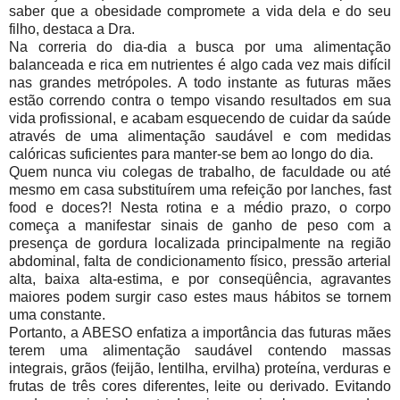
saber que a obesidade compromete a vida dela e do seu
filho, destaca a Dra.
Na correria do dia-dia a busca por uma alimentação
balanceada e rica em nutrientes é algo cada vez mais difícil
nas grandes metrópoles. A todo instante as futuras mães
estão correndo contra o tempo visando resultados em sua
vida profissional, e acabam esquecendo de cuidar da saúde
através de uma alimentação saudável e com medidas
calóricas suficientes para manter-se bem ao longo do dia.
Quem nunca viu colegas de trabalho, de faculdade ou até
mesmo em casa substituírem uma refeição por lanches, fast
food e doces?! Nesta rotina e a médio prazo, o corpo
começa a manifestar sinais de ganho de peso com a
presença de gordura localizada principalmente na região
abdominal, falta de condicionamento físico, pressão arterial
alta, baixa alta-estima, e por conseqüência, agravantes
maiores podem surgir caso estes maus hábitos se tornem
uma constante.
Portanto, a ABESO enfatiza a importância das futuras mães
terem uma alimentação saudável contendo massas
integrais, grãos (feijão, lentilha, ervilha) proteína, verduras e
frutas de três cores diferentes, leite ou derivado. Evitando