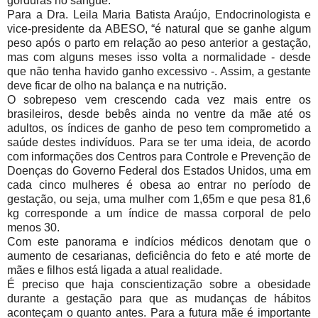
gorduras no sangue.
Para a Dra. Leila Maria Batista Araújo, Endocrinologista e
vice-presidente da ABESO, “é natural que se ganhe algum
peso após o parto em relação ao peso anterior a gestação,
mas com alguns meses isso volta a normalidade - desde
que não tenha havido ganho excessivo -. Assim, a gestante
deve ficar de olho na balança e na nutrição.
O sobrepeso vem crescendo cada vez mais entre os
brasileiros, desde bebês ainda no ventre da mãe até os
adultos, os índices de ganho de peso tem comprometido a
saúde destes indivíduos. Para se ter uma ideia, de acordo
com informações dos Centros para Controle e Prevenção de
Doenças do Governo Federal dos Estados Unidos, uma em
cada cinco mulheres é obesa ao entrar no período de
gestação, ou seja, uma mulher com 1,65m e que pesa 81,6
kg corresponde a um índice de massa corporal de pelo
menos 30.
Com este panorama e indícios médicos denotam que o
aumento de cesarianas, deficiência do feto e até morte de
mães e filhos está ligada a atual realidade.
É preciso que haja conscientização sobre a obesidade
durante a gestação para que as mudanças de hábitos
aconteçam o quanto antes. Para a futura mãe é importante