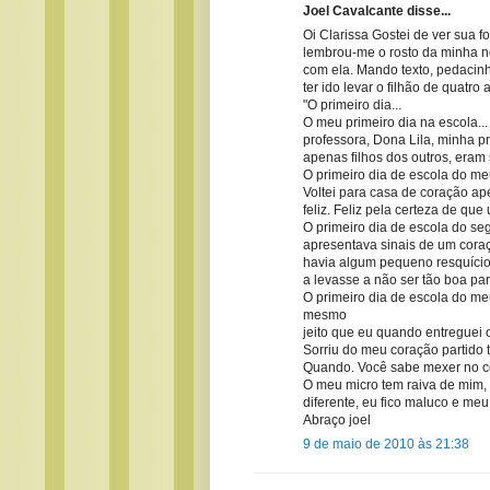
Joel Cavalcante disse...
Oi Clarissa Gostei de ver sua 
lembrou-me o rosto da minha nor
com ela. Mando texto, pedacin
ter ido levar o filhão de quatro
"O primeiro dia...
O meu primeiro dia na escola...
professora, Dona Lila, minha p
apenas filhos dos outros, eram 
O primeiro dia de escola do meu
Voltei para casa de coração ap
feliz. Feliz pela certeza de q
O primeiro dia de escola do se
apresentava sinais de um coraç
havia algum pequeno resquício
a levasse a não ser tão boa par
O primeiro dia de escola do me
mesmo
jeito que eu quando entreguei 
Sorriu do meu coração partido 
Quando. Você sabe mexer no co
O meu micro tem raiva de mim, 
diferente, eu fico maluco e meu
Abraço joel
9 de maio de 2010 às 21:38