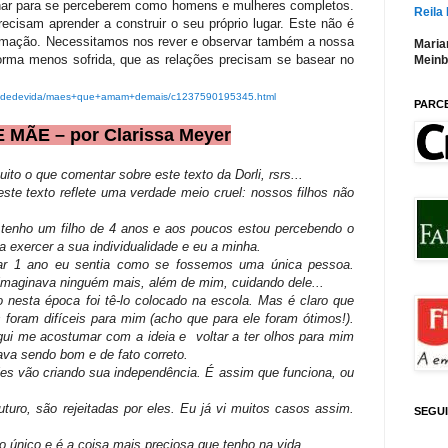
ilhar para se perceberem como homens e mulheres completos.
Reila
sam aprender a construir o seu próprio lugar. Este não é
ormação. Necessitamos nos rever e observar também a nossa
Maria
forma menos sofrida, que as relações precisam se basear no
Meinb
ualidadedevida/maes+que+amam+demais/c1237590195345.html
PARC
 MÃE – por Clarissa Meyer
ito o que comentar sobre este texto da Dorli, rsrs...
este texto reflete uma verdade meio cruel: nossos filhos não
 tenho um filho de 4 anos e aos poucos estou percebendo o
a exercer a sua individualidade e eu a minha.
tar 1 ano eu sentia como se fossemos uma única pessoa.
imaginava ninguém mais, além de mim, cuidando dele...
 nesta época foi tê-lo colocado na escola. Mas é claro que
s foram difíceis para mim (acho que para ele foram ótimos!).
i me acostumar com a ideia e voltar a ter olhos para mim
ava sendo bom e de fato correto.
es vão criando sua independência. É assim que funciona, ou
turo, são rejeitadas por eles. Eu já vi muitos casos assim.
SEGU
lho único e é a coisa mais preciosa que tenho na vida...