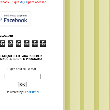
cebook
. Clique
AQUI
para acessar.
ALIZAÇÕES
5
2
6
5
5
5
E NOSSO FEED PARA RECEBER
RMAÇÕES SOBRE O PROGRAMA
Digite aqui seu e-mail:
Delivered by
FeedBurner
O