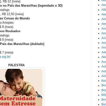
Adu
), R$ 12 (meia)
Ale
ce no País das Maravilhas (legendado e 3D)
Alf
otafogo
), R$ 12,50 (meia)
Ali
ores Coisas do Mundo
Ali
o Arteplex
Ali
R$ 8 (meia)
Am
onhos Roubados
Am
otafogo
Ani
$ 8 (meia)
Ani
 País das Maravilhas (dublado)
Ano
s
Art
$ 7 (meia)
.org.br/
Ati
Au
PALESTRA
Aut
Aut
Avó
Ba
Bir
Bri
Bri
Bri
Bul