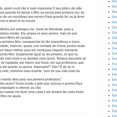
Des
Des
foto, assim você não é mais impessoal.O seu pitaco de mãe
Dia
a quando foi deixar o filho na escola pela primeira vez, fui
ho de um monólogo que escrevi.Para quando for, ou já deve
Dir
 anos e deixá-lo na escola.
Dis
Dis
 Minha avó entregou-me, cheia de felicidade, para a
Div
rimeira mestra. Ela amava os seus alunos, mais do que
seus filhos de coração...
Diá
 primeiro filho, inesquecível de tão maravilhoso e único.
Diá
ertado, indeciso, quase com vontade de chorar, porém muito
Doe
ue um futuro melhor para ele começava naquele momento.
Doe
gundo filho. Exatamente igual ao do primeiro, só que eu
ão mais mole e as dúvidas mais duras. Tentava descobrir se
Dr
 de maldade, por menor que fosse, em sua professora, que
Eco
a ele quanto eu queria. Impossível? Tolo? É de se rir.
Ed
u neto, memória mais recente. Sorri de sua mãe estar do
Edu
o marido dela para sua primeira professora."
Ele
três vezes? Achei bonito o jeito que colocou o poema Para
End
mputador e internet, eu não.
Enx
eu mando ele fazer uma coisa e ele sempre faz outra muito
Epi
 filho me ajuda.
Era
Esc
Esp
Esp