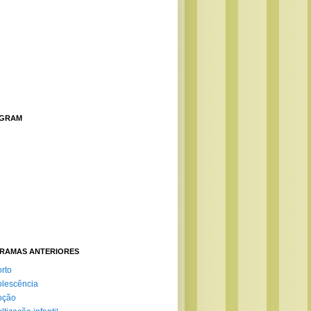
AGRAM
RAMAS ANTERIORES
rto
lescência
oção