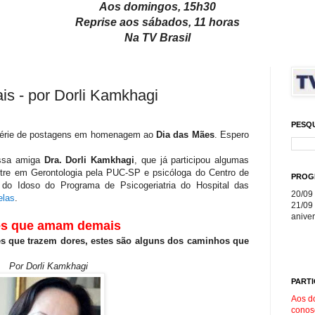
Aos domingos, 15h30
Reprise aos sábados, 11 horas
Na TV Brasil
 - por Dorli Kamkhagi
PESQ
série de postagens em homenagem ao
Dia das Mães
. Espero
ossa amiga
Dra. Dorli Kamkhagi
, que já participou algumas
tre em Gerontologia pela PUC-SP e psicóloga do Centro de
PROG
 do Idoso do Programa de Psicogeriatria do Hospital das
20/09 
elas
.
21/09 
aniver
s que amam demais
es que trazem dores, estes são alguns dos caminhos que
Por Dorli Kamkhagi
PARTI
Aos d
conos