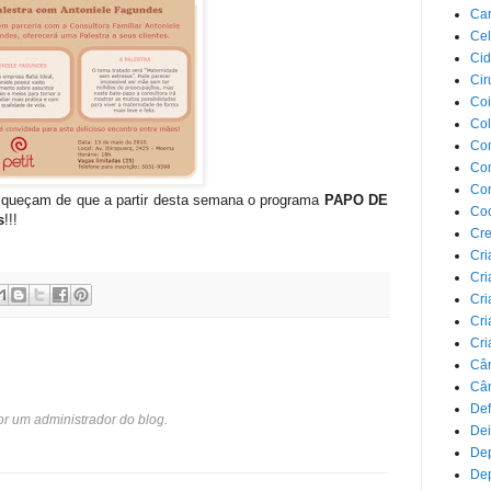
Car
Cel
Cid
Cir
Coi
Co
Com
Com
Co
squeçam de que a partir desta semana o programa
PAPO DE
Co
s
!!!
Cre
Cri
Cri
Cri
Cri
Cri
Câ
Cân
Def
or um administrador do blog.
Dei
De
Dep