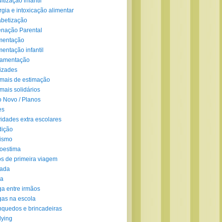
ltização infantil
rgia e intoxicação alimentar
abetização
enação Parental
mentação
mentação infantil
amentação
izades
mais de estimação
mais solidários
 Novo / Planos
es
vidades extra escolares
dição
ismo
oestima
s de primeira viagem
lada
ra
ga entre irmãos
gas na escola
nquedos e brincadeiras
lying