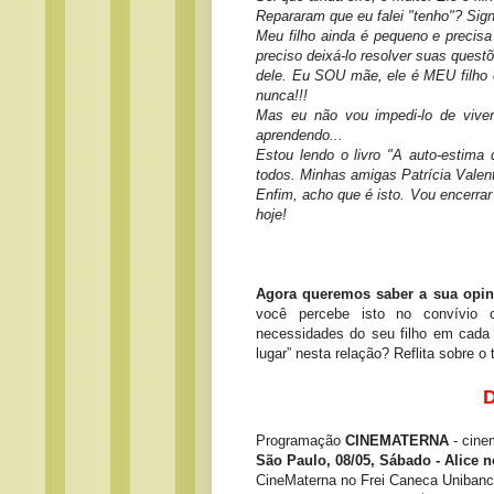
Repararam que eu falei "tenho"? Sign
Meu filho ainda é pequeno e precis
preciso deixá-lo resolver suas ques
dele. Eu SOU mãe, ele é MEU filho
nunca!!!
Mas eu não vou impedi-lo de viver.
aprendendo...
Estou lendo o livro "A auto-estima
todos. Minhas amigas Patrícia Valent
Enfim, acho que é isto. Vou encerra
hoje!
Agora queremos saber a sua opin
você percebe isto no convívio 
necessidades do seu filho em cada 
lugar” nesta relação? Reflita sobre o
D
Programação
CINEMATERNA
- cine
São Paulo, 08/05, Sábado - Alice 
CineMaterna no Frei Caneca Unibanc