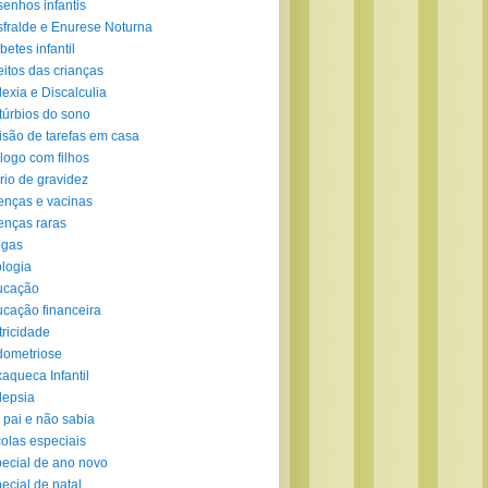
enhos infantis
fralde e Enurese Noturna
betes infantil
eitos das crianças
lexia e Discalculia
túrbios do sono
isão de tarefas em casa
logo com filhos
rio de gravidez
nças e vacinas
nças raras
ogas
logia
ucação
cação financeira
tricidade
ometriose
aqueca Infantil
lepsia
 pai e não sabia
olas especiais
ecial de ano novo
ecial de natal