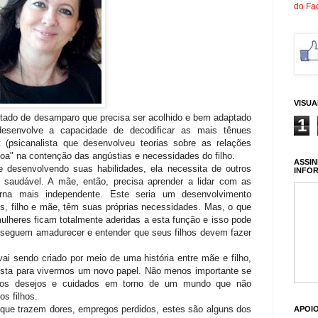
do Fa
VISU
ado de desamparo que precisa ser acolhido e bem adaptado
1
esenvolve a capacidade de decodificar as mais tênues
 (psicanalista que desenvolveu teorias sobre as relações
 boa" na contenção das angústias e necessidades do filho.
ASSIN
 desenvolvendo suas habilidades, ela necessita de outros
INFO
e saudável. A mãe, então, precisa aprender a lidar com as
orna mais independente. Este seria um desenvolvimento
s, filho e mãe, têm suas próprias necessidades. Mas, o que
ulheres ficam totalmente aderidas a esta função e isso pode
onseguem amadurecer e entender que seus filhos devem fazer
ai sendo criado por meio de uma história entre mãe e filho,
nista para vivermos um novo papel. Não menos importante se
ssos desejos e cuidados em torno de um mundo que não
s filhos.
 que trazem dores, empregos perdidos, estes são alguns dos
APOI