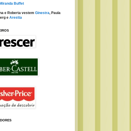
 Miranda Buffet
na e Roberta vestem
Ginestra
, Paula
erg e
Arestta
EIROS
IDORES