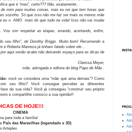
ifica que é “meu”, certo??? Não, exatamente...
a de mim para muitas coisas, mas eu sei que tem horas que
tões sozinho. Só que isso não me faz ser mais ou menos mãe
 e eu o AMO mais do que tudo na vida! Isso não vai mudar
 Vou sim respeitar as etapas, errando, acertando, enfim,
 do seu filho", de Dorothy Briggs. Muito bom! Recomendo a
e e Roberta Manreza já tinham falado sobre ele...
INST
r por aqui senão acabo não deixando espaço para as dicas de
Clarissa Meyer,
mãe, advogada e editora do blog Papo de Mãe .
ião:
você se considera uma “mãe que ama demais”? Como
com seu filho? Você consegue perceber as diferentes
fase da sua vida? Você já conseguiu “construir seu próprio
 texto e compartilhe conosco a sua opinião!!
ICAS DE HOJE!!!
PROG
CINEMA
Abo
ma para toda a família!
Ado
no País das Maravilhas (legendado e 3D)
Ad
o Arteplex