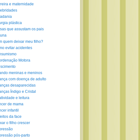
reira e maternidade
ebridades
adania
urgia plástica
sas que assustam os pais
luna
 quem deixar meu filho?
o evitar acidentes
nsumismo
ordenação Motora
scimento
ando meninas e meninos
ança com doença de adulto
anças desaparecidas
anças Índigo e Cristal
atividade e leitura
ncer de mama
cer infantil
eitos da face
xar o filho crescer
pressão
ressão pós-parto