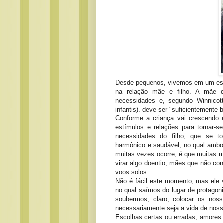
Desde pequenos, vivemos em um est
na relação mãe e filho. A mãe d
necessidades e, segundo Winnicott
infantis), deve ser "suficientemente
Conforme a criança vai crescendo e
estímulos e relações para tornar-s
necessidades do filho, que se t
harmônico e saudável, no qual ambo
muitas vezes ocorre, é que muitas m
virar algo doentio, mães que não c
voos solos.
Não é fácil este momento, mas ele v
no qual saímos do lugar de protago
soubermos, claro, colocar os no
necessariamente seja a vida de nosso
Escolhas certas ou erradas, amores