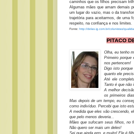
caminhos que os filhos precisam tr
Algumas mães que amam demais preci
um lugar do vazio, mas o da transf
trajetória para aceitarmos, de uma 
respeito, na confiança e nos limites.
Fonte:
http://delas.ig.com.br/colunistas/q
PITACO DE
Olha, eu tenho mu
Primeiro porque 
nos pertencem!
Digo isto porque
quanto ele precis
Até ele comple
Tanto é que não 
A melhor decisão
os primeiros dia
Mas depois de um tempo, eu consegu
como indivíduo. Percebi que isto est
A medida que eles vão crescendo, el
que pelo menos deveria...
Mães que sufocam seus filhos, no fu
Não quero ser mais um deles!
Sei que ainda erro, e muito! Ele é fi