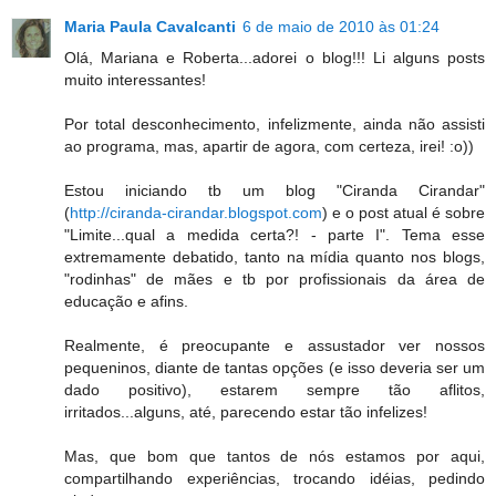
Maria Paula Cavalcanti
6 de maio de 2010 às 01:24
Olá, Mariana e Roberta...adorei o blog!!! Li alguns posts
muito interessantes!
Por total desconhecimento, infelizmente, ainda não assisti
ao programa, mas, apartir de agora, com certeza, irei! :o))
Estou iniciando tb um blog "Ciranda Cirandar"
(
http://ciranda-cirandar.blogspot.com
) e o post atual é sobre
"Limite...qual a medida certa?! - parte I". Tema esse
extremamente debatido, tanto na mídia quanto nos blogs,
"rodinhas" de mães e tb por profissionais da área de
educação e afins.
Realmente, é preocupante e assustador ver nossos
pequeninos, diante de tantas opções (e isso deveria ser um
dado positivo), estarem sempre tão aflitos,
irritados...alguns, até, parecendo estar tão infelizes!
Mas, que bom que tantos de nós estamos por aqui,
compartilhando experiências, trocando idéias, pedindo