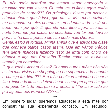
Eu não podia acreditar que estava sendo ameaçada e
acusada por uma vizinha. Ou seja: meus filhos agora estão
proibidos de chorar??? Os psicólogos dizem pra deixar a
criança chorar, que é fase, que passa. Mas meus vizinhos
me ameaçam: se eles chorarem serei denunciada sei lá por
quem nem por quê. E quando meu filho agora acordar à
noite berrando por causa de pesadelo, vou ter que levá-lo
para minha cama porque ele não pode mais chorar...
Gente, estou revoltada. Minha amiga que é advogada disse
que conhece outros casos assim. Que em vários prédios
tem gente maldosa fazendo isso: se irrita com choro de
criança e liga pro Conselho Tutelar como se estivesse
ligando pra carrocinha...
O que vocês acham disso? Quantas outras mães não são
assim mal vistas no shopping ou no supermercado quando
a criança faz birra??? E a mãe continua tentando educar o
filho, impondo limites, deixando ele chorar pra aprender que
não pode ter tudo ou... passa a deixar o filho fazer tudo só
pra agradar aos vizinhos?????!!!”
---
Em primeiro lugar, queremos agradecer a esta mãe por
compartilhar sua experiência conosco. Em segundo,