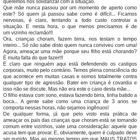
queremos nos solidarizar com a situação.
Que mãe nunca passou por um momento de aperto como
este? Só quem já passou sabe como é difícil... Ficamos
nervosas, é claro, tentando a todo custo controlar a
situação. E nesta hora, o que menos precisamos é de
um vizinho reclamão!!!
Ora, crianças choram, fazem birra, nos testam o tempo
inteiro... Só não sabe disto quem nunca conviveu com uma!
Agora, ameaçar uma mãe porque seu filho está chorando?
É muita falta do que fazer!!!
É claro que ninguém aqui está defendendo os castigos
corporais, muito pelo contrário. Temos plena consciência do
que acontece em muitas casas e somos totalmente contra
qualquer tipo de agressão. Bater em criança é covardia e
isso não se discute. Mas não era este o caso desta mãe...
O filho estava com sono, estava fazendo birra, tinha batido a
boca... A gente sabe como uma criança de 3 anos se
comporta nessas horas, não sejamos ingênuos!
De qualquer forma, já que pelo visto esta prática de
ameaçar os pais das crianças que choram está se tornando
comum entre vizinhos, vale uma consideração: aquele que
acusa tem que provar. E, obviamente, quem é culpado deve
ser punido. Mas ao mesmo tempo em que MAUS TRATOS