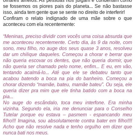
olhares alheios. As pessoas nos julgam e condenam como
se fossemos os piores pais do planeta... Se não bastasse
isso, ainda tem gente que se sente no direito de interferir!
Confiram o relato indignado de uma mãe sobre o que
aconteceu com ela recentemente:
“Meninas, preciso dividir com vocês uma coisa absurda que
me aconteceu recentemente. Certo dia, às 9 da noite, com
sono, meu filho, no auge dos seus quase 3 anos, resolveu
dar um chilique daqueles. Começou a chorar e berrar que
não queria escovar os dentes, que não queria dormir, que
não queria ser chamado pelo nome, enfim... E eu, em vão,
tentando acalmá-lo... Até que ele se debateu tanto que
acabou batendo a boca na pia do banheiro. Começou a
chorar dizendo “mamãe, bateu, mamãe bateu”. Ou seja, ele
queria dizer pra mim que ele tinha batido com a boca na
pia...
No auge do escândalo, toca meu interfone. Era minha
vizinha. Segundo ela, iria me denunciar para o Conselho
Tutelar porque eu estava – pasmem - espancando meu
filho!!! Imagina, sou absolutamente contra bater em filho!!!!
Acho que não resolve nada e tenho orgulho em dizer que
nunca bati nos meus.