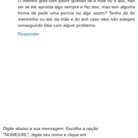
O menino grita com pavor quando vê a mãe ou o avô, não
sei se ele apronta algo sempre e faz isso, mas tem alguma
forma de pedir uma perícia ou algo assim? Tenho dó do
menininho ou até da mãe e do avô caso eles não estejam
conseguindo lidar com algum problema.
Responder
Digite abaixo a sua mensagem. Escolha a opção
"NOME/URL", digite seu nome e clique em